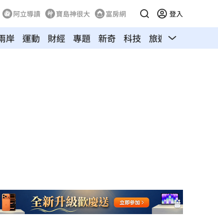
阿立導讀
寶島神很大
富房網
登入
兩岸
運動
財經
專題
新奇
科技
旅遊
汽車
寵物