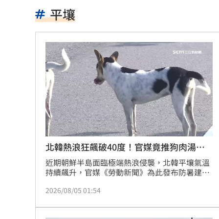
鄭麗文脫口：我領導的國民黨支持度很
平壤
投信逆勢挺「這檔」狂掃近7千張奪買超
南港LaLaport鷹架倒塌！北市開罰30萬
Mina同學發聲 揭她19歲半工半讀考上
台股風向變了！他點3改變：資金往這族
80歲伯不甩演習硬闖…嗆警：路你家的
退休族注意！國泰金「5招」老本護城河
北韓熱浪狂飆破40度！官媒竟推狗肉湯消
暑
漢光首日驚魂！女連長寢室遭陌生人闖
近期朝鮮半島面臨極端熱浪侵襲，北韓平壤氣溫
持續飆升，官媒《勞動新聞》為此發布防暑建
議，竟推薦民眾食用傳統滋補的「狗肉湯」來對
泰國14歲少年先殺祖父母再屠6師生 動
2026/08/05 01:54
抗高溫，引發國際關注。
韓韶禧接棒安海瑟薇！搭崔岷植被嫌「