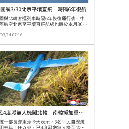
國航3/30北京平壤直飛 時隔6年復航
國與北韓客運列車時隔6年恢復運行後，中
際航空北京至平壤直飛航線也將於本月30日
6年復航。韓聯社指出，北韓與中國之間正
/03/14 07:16
速擴大人員往來。
民4度派無人機闖北韓 南韓擬加重刑
統一部長鄭東泳今天表示，3名平民自總統
明去年上任以來，已4度發送無人機至北