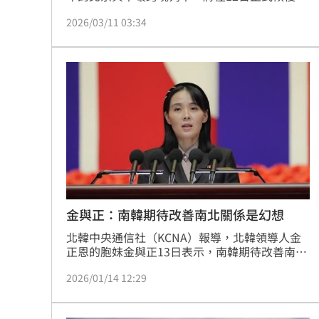
車。不過，想搭這班車可不容易，首航車票不僅
2026/03/11 03:34
已經全部賣光光，而且現階段「有錢也不一定能
買」，購票資格也有限制。
金與正：南韓期待改善南北關係是幻想
北韓中央通信社（KCNA）報導，北韓領導人金
正恩的胞妹金與正13日表示，南韓期待改善南北
關係是無法實現的幻想。
2026/01/14 12:29