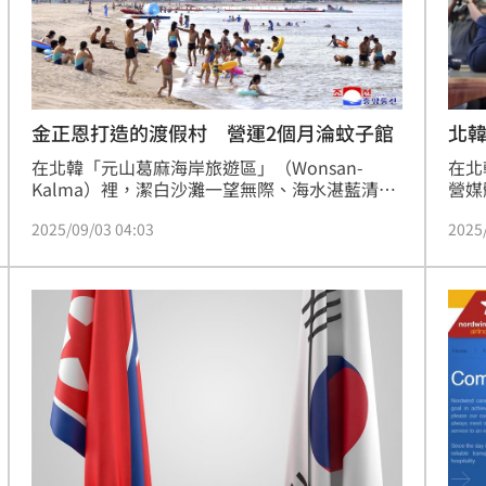
北
金正恩打造的渡假村 營運2個月淪蚊子館
在北
在北韓「元山葛麻海岸旅遊區」（Wonsan-
營媒
Kalma）裡，潔白沙灘一望無際、海水湛藍清
型」
澈、還有一整排新落成的海濱飯店，金正恩原本
2025
2025/09/03 04:03
對這裡充滿期待，甚至親臨現場舉行盛大開幕。
不過，現在面臨的最大問題是「沒有遊客來」。