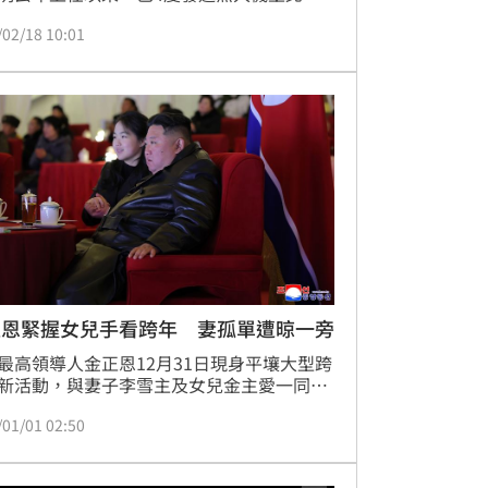
對南北韓關係造成傷害。
/02/18 10:01
正恩緊握女兒手看跨年 妻孤單遭晾一旁
最高領導人金正恩12月31日現身平壤大型跨
新活動，與妻子李雪主及女兒金主愛一同觀
演，並在新年致詞中高度肯定北韓人民與人
/01/01 02:50
的付出，還特別向派往俄羅斯作戰的朝鮮人
官兵致敬，但全程未提及對美政策相關動