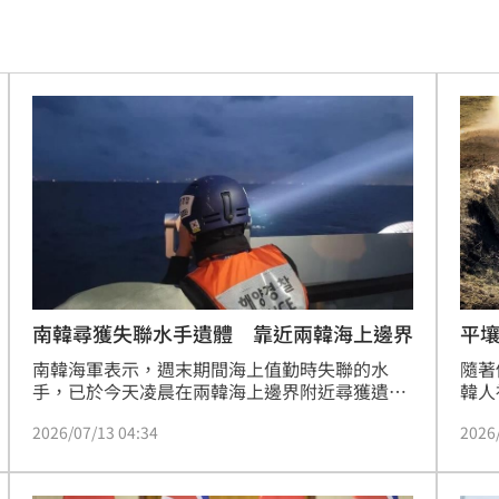
高
16:56
王
16:56
16:53
名校
16:53
群
16:52
逆？
16:51
16:48
南韓尋獲失聯水手遺體 靠近兩韓海上邊界
平
南韓海軍表示，週末期間海上值勤時失聯的水
隨著
入
16:46
手，已於今天凌晨在兩韓海上邊界附近尋獲遺
韓人
體。
在首
機曝
16:44
2026/07/13 04:34
2026
今天
幅轉
嫩」
16:43
爭取