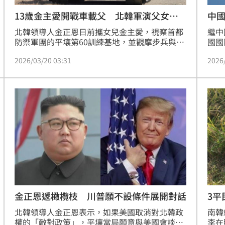
13歲金主愛開戰車載父 北韓軍演父女同
中國
框
北韓領導人金正恩日前攜女兒金主愛，視察首都
繼中
防禦軍團的平壤第60訓練基地，並觀摩步兵與坦
國國
克兵部隊聯合攻擊戰術演習。在官方公布的影片
時隔
2026/03/20 03:31
2026
中，金主愛親自駕駛新型主戰坦克，車上載有金
在加
正恩與多名軍人，父女倆同穿皮衣亮相，畫面引
人注目。此次軍演主要測試新型主戰坦克的「主
動防禦系統」（APS），成功攔截反戰車飛彈與
無人機，金正恩大讚其打擊力、機動力與自衛防
禦能力「舉世無雙」，並強調將廣泛部署以應對
現代戰爭。此次演習恰逢美韓「自由之盾」聯合
軍演落幕，而金主愛頻繁現身軍事場合，也持續
引發外界對其接班人身份的諸多臆測。
金正恩遞橄欖枝 川普願不設條件展開對話
3平
責
北韓領導人金正恩表示，如果美國取消對北韓政
南韓
權的「敵對政策」，平壤當局願意與美國會談。
李在