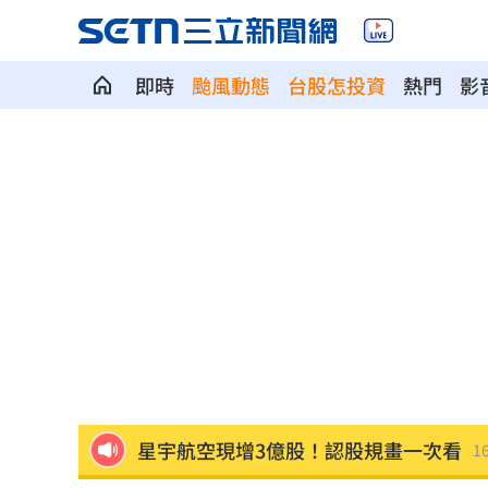
即時
颱風動態
台股怎投資
熱門
影
兒遭老師綁手褲子套頭 家長見監視器
啦啦隊爆休息室開裸體趴 林襄上空大
直擊／新光三越北車最小間美麗市場開
車禍撞頭CT正常 6旬婦回家狂頭暈一招
致詞中「他」突衝上台 賴清德笑點接
星宇航空現增3億股！認股規畫一次看
16