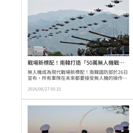
來台1年賺百萬 韓啦啦隊女神定居台灣
石崇良、姜至剛驚傳請辭？衛福部回應
慈濟遭詐10億 最新聲明：不排除提告
73歲首過父親節 他找亡妻淚：今天好
台灣彩券開獎直播中
20:31
戰場新標配！南韓打造「50萬無人機戰
士」
無人機成為現代戰場新標配！南韓國防部於26日
LIVE三立+24小時直播
15:27
宣布，所有軍隊在未來都要接受無人機的操作訓
練，並預計在未來持續增加無人機的產能，目標
三立iNEWS新聞台線上直播
18:00
2026/06/27 05:31
是訓練橫跨陸海空三軍50萬人成為「無人機戰
士」。
商場戰國來臨 台中「頂奢大道」逐漸
台彩父親節推新刮刮樂千萬頭獎超「爸
「拍片人的多重宇宙」職涯論壇9/12登