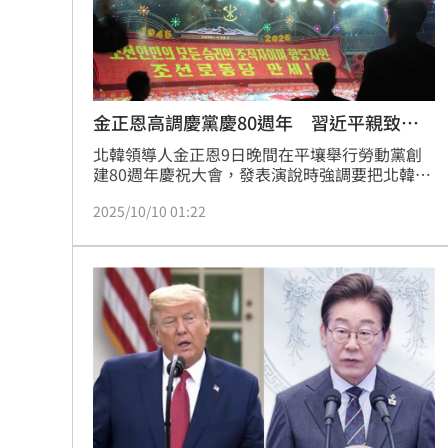
金正恩高調慶黨慶80週年 習近平親致電
賀
北韓領導人金正恩9日晚間在平壤舉行勞動黨創
建80週年慶祝大會，發表演說時強調要把北韓建
設成「更加富裕、美麗的社會主義樂園」，同時
2025/10/10 01:22
高調宣示將以「強硬對策」對抗敵對勢力的政治
與軍事壓力。而中國國家主席習近平也於10日親
自致電金正恩祝賀，並表示中方願與北韓一起深
化務實合作，推動中朝關係不斷向前發展。