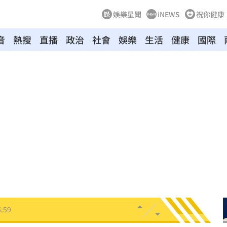
娛樂星聞
iNEWS
祝你健康
音
熱搜
直播
政治
社會
娛樂
生活
健康
國際
心碎
17:07
解放
17:04
幕！
17:01
解
17:01
班人
17:01
:59