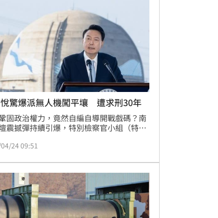
悅驚爆派無人機闖平壤 遭求刑30年
鞏固政治權力，竟然自編自導開戰戲碼？南
壇震撼彈持續引爆，特別檢察官小組（特
今（24）日正式對前總統尹錫悅提起公訴並
/04/24 09:51
 30 年重刑。特檢在調查中揭露令人毛骨悚
內幕：尹錫悅為替非法戒嚴製造「正當理
，竟祕密下令派遣無人機侵擾北韓領空，企
過軍事挑釁激怒平壤當局，製造半島瀕臨戰
假象，藉此將全體國民捲入危險的政治博弈