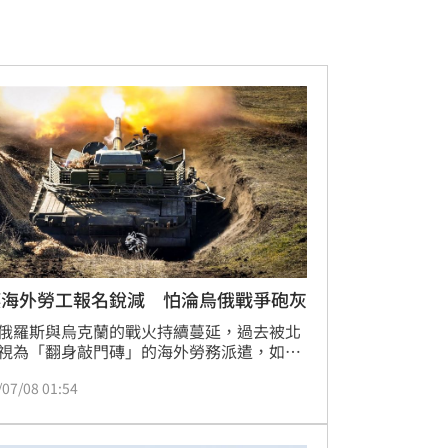
壤海外勞工報名銳減 怕淪烏俄戰爭砲灰
俄羅斯與烏克蘭的戰火持續蔓延，過去被北
視為「翻身敲門磚」的海外勞務派遣，如今
都平壤正遭遇前所未有的冷遇。在2026年的
/07/08 01:54
，平壤居民對於自願前往海外工作的態度大
變，過去那種不惜踩破門檻、四處行賄只為
1個出國名額的狂熱現象已不復見。