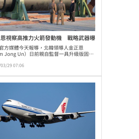
正恩視察高推力火箭發動機 戰略武器曝
官方媒體今天報導，北韓領導人金正恩
im Jong Un）日前親自監督一具升級版固體
火箭發動機的地面測試，這是平壤強化戰略
/03/29 07:06
的最新跡象。