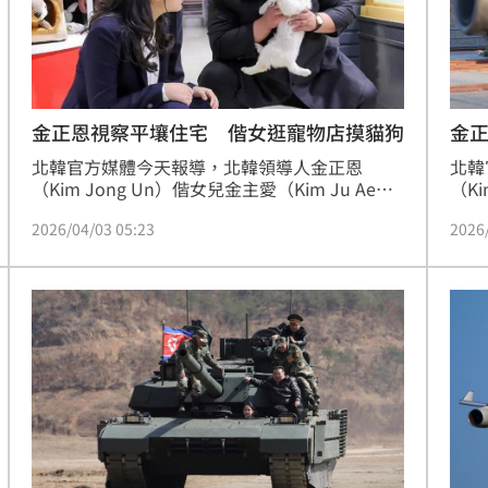
熱潮
10:00
15
金正恩視察平壤住宅 偕女逛寵物店摸貓狗
金
北韓官方媒體今天報導，北韓領導人金正恩
北韓
（Kim Jong Un）偕女兒金主愛（Kim Ju Ae）
（K
視察平壤新住宅區，並在寵物店撫摸貓狗。
燃料
2026/04/03 05:23
2026
武器