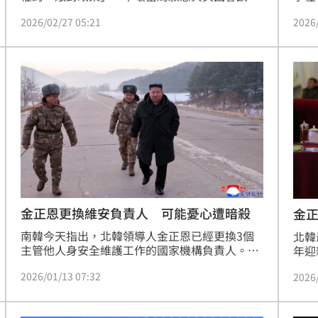
對此，白宮今天表示，美國總統川普仍願意在
韓，
2026/02/27 05:21
2026
「無任何先決條件」下與北韓對話。
金正恩更換維安負責人 可能憂心遭暗殺
金
南韓今天指出，北韓領導人金正恩已經更換3個
北韓
主管他人身安全維護工作的國家機構負責人。這
年迎
是這位獨裁者可能日益憂心暗殺陰謀的跡象。
賞表
2026/01/13 07:32
2026
民軍
民軍
向。