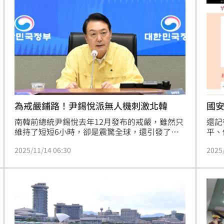
為戒嚴鋪路！尹錫悅派無人機刺激北韓
國
南韓前總統尹錫悅去年12月發布的戒嚴，雖然只
還記
維持了短短6小時，卻是震驚全球，還引發了政
平、
治風暴，讓他最終被彈劾下臺，影響深遠。CNN 
這三
2025/11/14 06:30
2025
14日報導，南韓檢方在官員的手機備忘錄中，發
外情
現去年10月，尹錫悅刻意指使匿蹤無人機潛入北
掃蕩
韓首都平壤，散發反對金氏政權的傳單，意圖激
的嚴
怒北韓領導人金正恩，以為正當化自己之後的戒
據朝
嚴令頒布。
向各
辦所