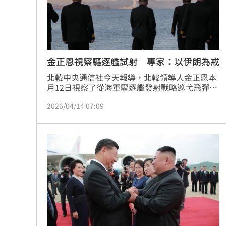
8國球員齊聚高雄 Formosa 7s掀足球
理想混蛋號召粉絲跨海追星吃美食！
18:
金正恩視察驅逐艦試射 專家：以伊朗為戒
北韓中央通信社今天報導，北韓領導人金正恩本
月12日視察了從海軍驅逐艦發射戰略巡弋飛彈及
反艦飛彈的最新試射。專家認為，此舉意在向美
2026/04/14 07:09
方傳達訊息，並反映北韓正以伊朗戰爭為鑑。