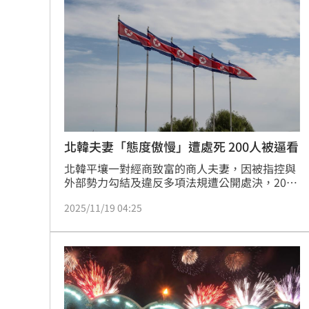
北韓夫妻「態度傲慢」遭處死 200人被逼看
北韓平壤一對經商致富的商人夫妻，因被指控與
外部勢力勾結及違反多項法規遭公開處決，200
多名居民被迫觀刑。事件震撼當地市場，凸顯北
2025/11/19 04:25
韓以恐懼強化對民間經濟的控制。