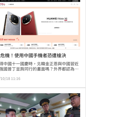
安危機！使用中國手機者恐遭槍決
得中國十一國慶時，北韓金正恩與中國習近
俄國普丁並肩同行的畫面嗎？外界都認為，
個國家情同手足，但真的是這樣嗎？北韓對
/10/18 11:16
報封鎖再升級！近期傳出平壤當局下令全面
使用中國手機的行為，甚至以「可能處決」
厲措辭威脅邊境居民，引發民眾極度恐慌。
鮮內部消息來源透露，國家保衛省在九月底
地保衛部發出指示，要求於第四季之前「查
有仍在使用中國手機的人員」。