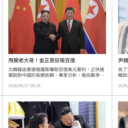
16:42
了
16:39
求償
16:37
快樂
16:35
甩開老大哥！金正恩狂吸百億
尹錫
北韓藉由軍援俄羅斯賺取百億美元暴利，正快速
為了
擺脫對中國的長期依賴。專家分析，俄烏戰爭翻
韓政
轉平壤經濟結構，使其不再受制於北京。面對中
檢）
2026/06/17 08:39
2026
朝關係冷卻，習近平於2026年6月親赴平壤，試
求處
圖挽回影響力並重啟交通往來。然而，金正恩憑
然的
藉俄方先進軍事技術與核武庫，已具備與美、
由」
成形
12:00
中、俄大玩兩面手法的談判籌碼，這場外交角力
圖透
凸顯中國對北韓控制力正在流失，金正恩已成為
爭的
」氣
12:00
不可忽視的區域強權角色。
中。
場！
10:30