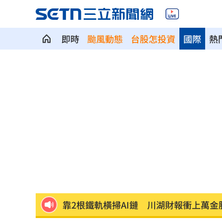
即時
颱風動態
台股怎投資
國際
熱
99歲婆婆「月花35萬」！66歲媳無法退
外野僅是短暫快樂 餅總曝張皓崴終極
想靠正二翻本？ 達人教戰槓反ETF心法
男同事追求不成跟騷偷拍 女師控校方
一軍不是來跑龍套 餅總對新人不手下
靠2根鐵軌橫掃AI鏈 川湖財報衝上萬金