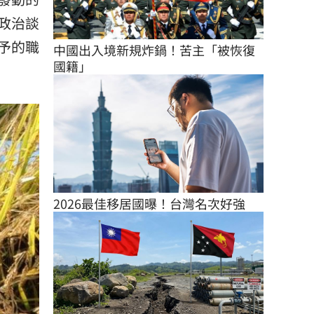
政治談
予的職
中國出入境新規炸鍋！苦主「被恢復
國籍」
2026最佳移居國曝！台灣名次好強