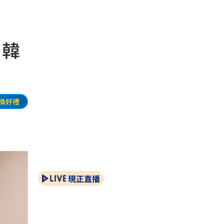
 韓
換好禮
現正直播