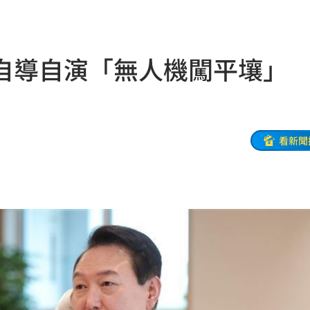
19:03
火球
18:57
自導自演「無人機闖平壤」
嗨翻
18:53
准辭
18:52
海警
18:52
看新聞
解
18:45
爐
18:45
捲走
18:39
懂
18:39
噸
18:34