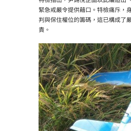
緊急戒嚴令提供藉口。特檢痛斥，
判與保住權位的籌碼，這已構成了
責。