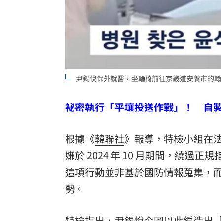
尹錫悅保外就醫，坐輪椅前往京畿道安養市的翰林
祕密執行「平壤投送作戰」！ 自
根據《
韓聯社
》報導，特檢小組在
嫌於 2024 年 10 月期間，繞
這項行動並非基於國防情報蒐集，
勢。
特檢指出，尹錫悅企圖以此編造出