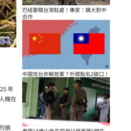
巴紐要關台灣駐處！專家：擴大對中
合作
中國攻台非解放軍？外媒點名2破口！
5 年
人機在
的損
泰國14歲少年先殺祖父母再屠6師生 