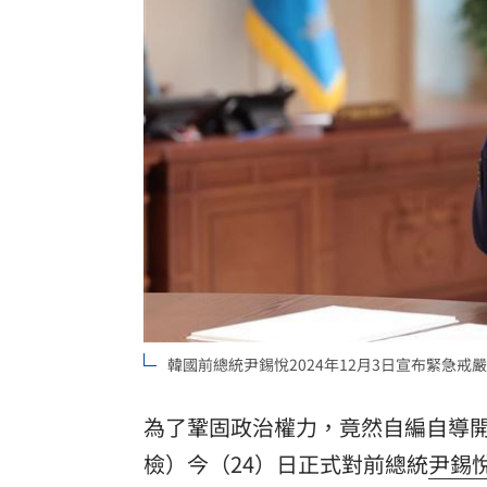
專家喊台股「下週噴千點」關鍵訊號
18:
父親節辭世 前彰化市代蔡裕昌享壽71
男星拍足球戲正中要害 導演喊：效果
補充兵12天也不服！男連2次放鳥代價慘
台灣彩券開獎直播中
20:31
LIVE三立+24小時直播
15:27
三立iNEWS新聞台線上直播
18:00
韓國前總統尹錫悅2024年12月3日宣布緊急
商場戰國來臨 台中「頂奢大道」逐漸
台彩父親節推新刮刮樂千萬頭獎超「爸
為了鞏固政治權力，竟然自編自導
檢）今（24）日正式對前總統
尹錫
「拍片人的多重宇宙」職涯論壇9/12登