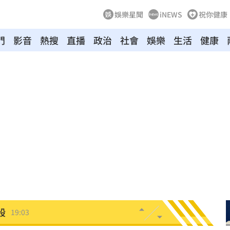
娛樂星聞
iNEWS
祝你健康
門
影音
熱搜
直播
政治
社會
娛樂
生活
健康
休
19:20
目標
19:18
19:12
霸凌
19:08
留情
19:03
股
19:03