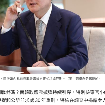
33
歲
18:22
很好
18:22
8倍
18:16
戒嚴，因涉嫌內亂首謀罪曾遭檢方正式求處死刑。（圖／翻攝自尹錫悅IG）
成形
12:00
」氣
開戰戲碼？南韓政壇震撼彈持續引爆，特別檢察官小
12:00
悅
提起公訴並求處 30 年重刑。特檢在調查中揭露令
場！
10:30