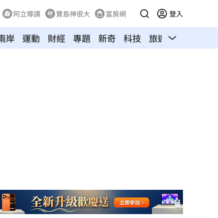
阿立導讀
寶島神很大
富房網
登入
兩岸
運動
財經
專題
新奇
科技
旅遊
汽車
寵物