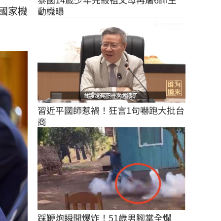
國家機
動機曝
習近平國師惹禍！狂言1句嚇跑大批台
商
踩鞭炮瞬間爆炸！51歲男腳掌全爛　