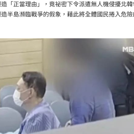
製造「正當理由」，竟祕密下令派遣無人機侵擾北韓
熱潮
10:00
製造半島瀕臨戰爭的假象，藉此將全體國民捲入危險
15