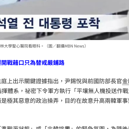
大學聖心醫院看眼科。（圖／翻攝MBN News）
製開戰藉口只為替戒嚴鋪路
法庭上出示關鍵證據指出，尹錫悅與前國防部長官
金
過正規指揮體系，祕密下令軍方執行「平壤無人機投送作
而是極其惡意的政治操弄，目的在故意升高兩韓軍事
「準戰爭狀態」或「北韓挑釁」的緊急氛圍，為隨後