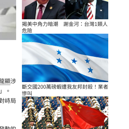
揭美中角力暗潮　謝金河：台灣1類人
危險
龍顯
涉
斷交國200萬磅蝦遭我友邦封殺！業者
戰」。
慘叫
對峙局
發動的