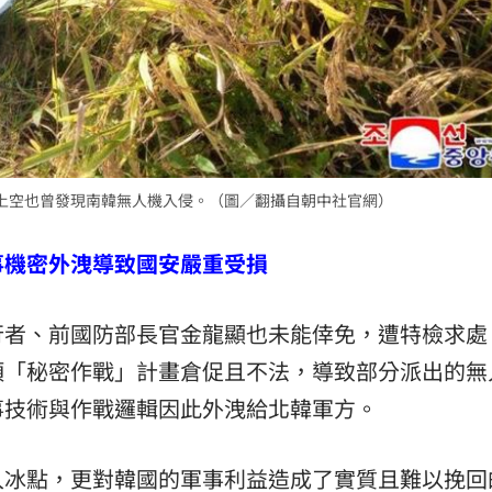
上空也曾發現南韓無人機入侵。（圖／翻攝自朝中社官網）
事機密外洩導致國安嚴重受損
者、前國防部長官金龍顯也未能倖免，遭特檢求處 2
項「秘密作戰」計畫倉促且不法，導致部分派出的無
事技術與作戰邏輯因此外洩給北韓軍方。
入冰點，更對韓國的軍事利益造成了實質且難以挽回