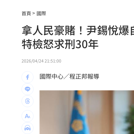
演習硬上路還無照！鳳山女慘收10萬單
首頁
國際
孫易磊登板2局2K無失分！ 飆156公里
拿人民豪賭！尹錫悅爆
直擊／NEWBEAT高雄首秀 震胸舞全場
特檢怒求刑30年
傅家接班人幕僚酒駕遭移送！公所火速
颱風紫暴雨今晚開炸 估「這時」解除
2026/04/24 21:51:00
桃猿二軍單場僅3投 副領隊曝下週可緩
國際中心／程正邦報導
獅子座新月伴日蝕！12星座一週運勢出
颱風硬闖海邊！巨浪來1家4剩3 男童被
大盤收紅、正二反跌？ 拆解槓反ETF秒
白海豚逼近強降雨 石門單日狂洩508萬