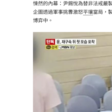
悚然的內幕：尹錫悅為替非法戒嚴
8國球員齊聚高雄 Formosa 7s掀足球
企圖透過軍事挑釁激怒
平壤
當局，
博弈中。
理想混蛋號召粉絲跨海追星吃美食！
18: