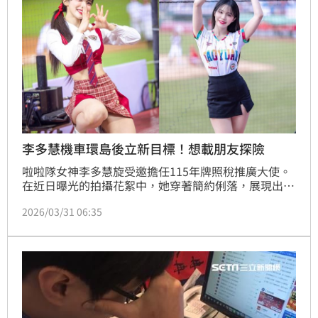
李多慧機車環島後立新目標！想載朋友探險
啦啦隊女神李多慧旋受邀擔任115年牌照稅推廣大使。
在近日曝光的拍攝花絮中，她穿著簡約俐落，展現出可
愛知性的另一面，拍攝現場準備了最愛的地瓜球作為道
2026/03/31 06:35
具，沒想到女神一看見地瓜球眼神立刻發亮。她笑稱原
本希望能多NG幾次，這樣就能名正言順地多吃幾顆。
李多慧大讚：「台灣夜市的鹹酥雞、滷味、地瓜球我通
通都愛，能邊吃邊拍簡直是夢幻工作！」