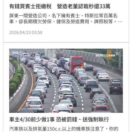
有錢買賓士拒繳稅 營造老董認栽秒還33萬
屏東一間營造公司，名下擁有賓士、特斯拉等百萬名
車，卻長期積欠勞保、健保及勞退費用、牌照稅等，移
送行政執行署屏東分署執行。書記官調查後，果斷扣押
2026/04/23 03:58
工程款，公司負責人擔心害怕日後喪失投標公共工程資
格，火速現身清償，一口氣繳清33萬餘元欠款。
車主4/30前少做1事 恐被罰錢、送強制執行
汽車族以及排氣量150c.c.以上的機車族注意了，你的