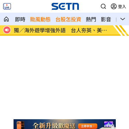
登入
即時
颱風動態
台股怎投資
熱門
影音
熱搜
美、
長尾獼猴失控狂襲居民！官方追查異常原
伊波拉
因