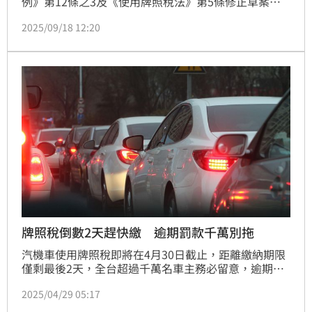
例》第12條之3及《使用牌照稅法》第5條修正草案，
延長完全以電能為動力車輛減免徵貨物稅及使用牌照稅
2025/09/18 12:20
實施期間5年，至2030年12月31日。行政院長卓榮泰表
示，本案送請立法院審議後，請財政部會同經濟部積極
與立法院朝野各黨團溝通協調，儘速完成修法。
牌照稅倒數2天趕快繳 逾期罰款千萬別拖
汽機車使用牌照稅即將在4月30日截止，距離繳納期限
僅剩最後2天，全台超過千萬名車主務必留意，逾期不
僅每日加徵滯納金，最高可罰到10％，還可能遭移送強
2025/04/29 05:17
制執行，甚至被罰一倍罰鍰。民眾若尚未完成繳納，建
議透過線上或行動支付方式快速完成，避免荷包失血。