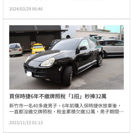
滯納金。今年的使用牌照稅開徵車輛總數超過823萬
2024/03/29 06:46
輛，總稅額約為新台幣661.4億元，輛數、稅額兩者都
呈現年增的趨勢。
買保時捷6年不繳牌照稅「1招」秒捧32萬
新竹市一名40多歲男子，6年前購入保時捷休旅車後，
一直都沒繳交牌照稅，稅金累積欠繳32萬，男子期間還
多次出國，最高次數1年飛往國外5次，稅務局認定並非
2023/11/15 01:13
無力償還，將他移給行政執行署。男子得知要將他限制
出境後，立刻捧著32萬現金繳清6年來累計的欠稅和罰