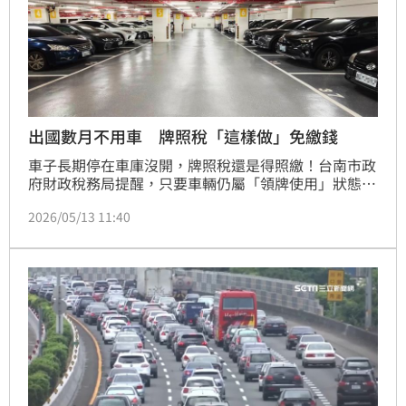
出國數月不用車 牌照稅「這樣做」免繳錢
車子長期停在車庫沒開，牌照稅還是得照繳！台南市政
府財政稅務局提醒，只要車輛仍屬「領牌使用」狀態，
即使長時間停放、出國數個月未使用，甚至故障維修
2026/05/13 11:40
中，都仍須依法繳納全額牌照稅；若短期內確定不會使
用車輛，記得先向監理機關申請停駛，才能自停駛日起
停止課稅。