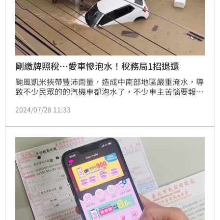
剛繳牌照稅…愛車慘泡水！稅務局1招退還
颱風凱米挾帶豐沛雨量，造成中南部地區嚴重淹水，導
致不少民眾的的汽機車都泡水了，不少車主苦惱要報廢
或停用的泡水車，讓不少人抱怨，4月才剛繳過牌照稅
2024/07/28 11:33
都白繳了。對此，彰化縣地方稅務局提醒車主，颱風造
成車輛損失無法使用，可申請退牌照稅。