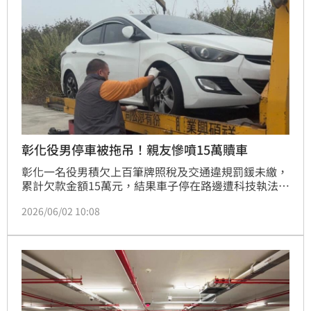
彰化役男停車被拖吊！親友慘噴15萬贖車
彰化一名役男積欠上百筆牌照稅及交通違規罰鍰未繳，
累計欠款金額15萬元，結果車子停在路邊遭科技執法鎖
定，執行人員會同員警到場拖吊，役男無車可用急得向
2026/06/02 10:08
家人求救，結果不到一週時間，家屬就掏出15萬幫忙繳
清欠款，領回愛車。