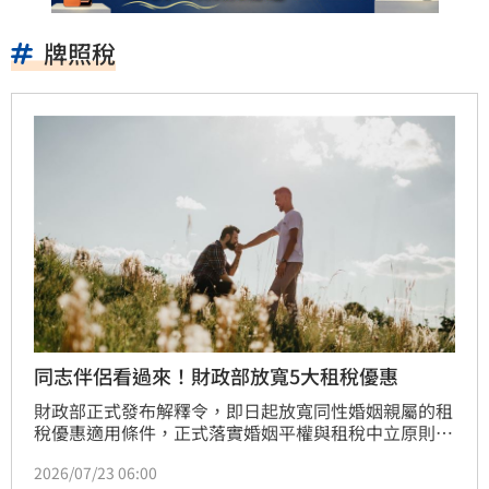
牌照稅
同志伴侶看過來！財政部放寬5大租稅優惠
財政部正式發布解釋令，即日起放寬同性婚姻親屬的租
稅優惠適用條件，正式落實婚姻平權與租稅中立原則。
同婚伴侶的直系血親及二親等內親屬，將可比照異性婚
2026/07/23 06:00
姻，適用房屋稅、地價稅、土地增值稅、使用牌照稅及