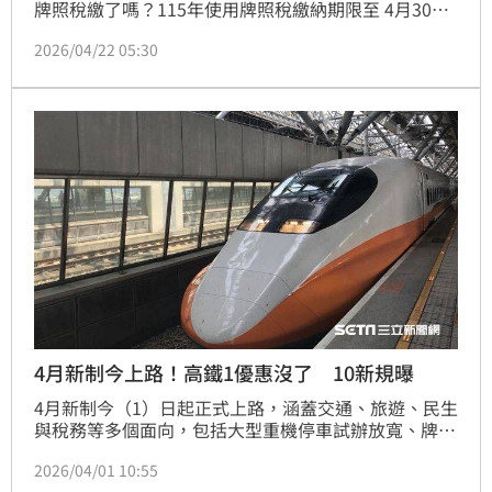
牌照稅繳了嗎？115年使用牌照稅繳納期限至 4月30日
（四）止，提醒汽車駕駛以及機車騎士別忘了繳稅，逾
2026/04/22 05:30
期繳納不僅會須繳滯納金，超過30日還會被移法院強制
執行！
4月新制今上路！高鐵1優惠沒了 10新規曝
4月新制今（1）日起正式上路，涵蓋交通、旅遊、民生
與稅務等多個面向，包括大型重機停車試辦放寬、牌照
稅開徵、航空燃油附加費調漲，以及搭機行動電源攜帶
2026/04/01 10:55
限制等；同時，旅遊不便險投保上限、外籍幫傭申請條