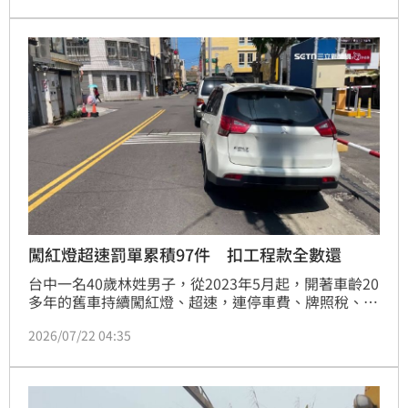
綜合所得稅等五大租稅優惠。特別在自用住宅稅率與身
心障礙者車輛牌照稅免稅額度上，將不再受限於親屬認
定差異，確保同婚家庭享有與異性婚姻平等的稅務權
益，有效減輕納稅義務人的經濟負擔。此舉不僅消弭了
法規上的差別待遇，更進一步保障同婚家庭的居住與生
活權益，落實憲法保障的人民平等權，促進租稅公平
性。
闖紅燈超速罰單累積97件 扣工程款全數還
台中一名40歲林姓男子，從2023年5月起，開著車齡20
多年的舊車持續闖紅燈、超速，連停車費、牌照稅、高
速公路通行費都不繳，總共欠費97件，累積金額達13
2026/07/22 04:35
萬5千餘元，經移送法務部行政執行署台中分署強制執
行後，追查林男的工作宇升入狀況，發現他名下雖無存
款，但經營的工程行正承包某知名建商的工程，立即扣
押工程款，全數用來償還林男所欠款項。