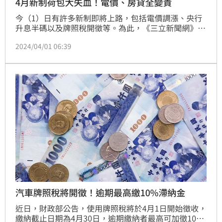
4月新制荷包大失血！電價、房貸全變貴
今（1）日有許多新制即將上路，包括電價調漲、央行
升息半碼以及牌照稅開徵等。為此，《三立新聞網》整
理元旦新制懶人包，提供讀者參考。
2024/04/01 06:39
汽車牌照稅將開徵！逾期最高繳10%滯納金
近日，財政部公告，使用牌照稅將於4月1日開始徵收，
繳納截止日期為4月30日，逾期繳納者最高可加徵10%