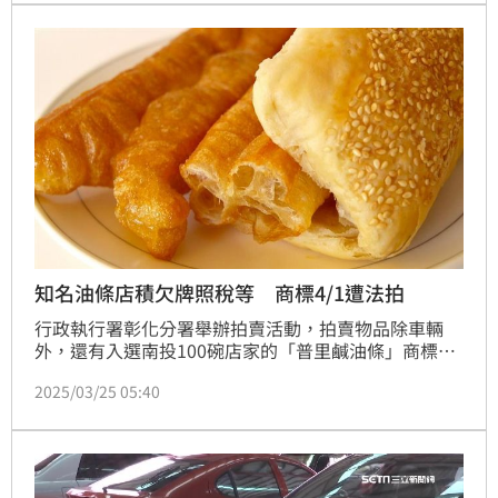
知名油條店積欠牌照稅等 商標4/1遭法拍
行政執行署彰化分署舉辦拍賣活動，拍賣物品除車輛
外，還有入選南投100碗店家的「普里鹹油條」商標；
分署指出，業者積欠牌照稅等30多萬，無存款可查扣，
2025/03/25 05:40
因此拍賣商標。