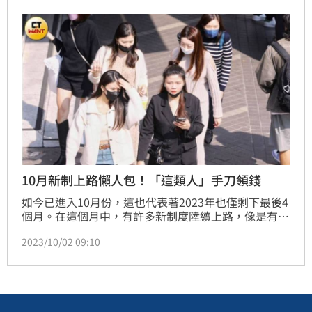
款。
10月新制上路懶人包！「這類人」手刀領錢
如今已進入10月份，這也代表著2023年也僅剩下最後4
個月。在這個月中，有許多新制度陸續上路，像是有4
個縣市也加入了禁用塑膠杯的行列，另外重陽敬老金也
2023/10/02 09:10
在這個月發放，其中桃園當地符合資格的長輩，最高可
領取2萬元敬老金。