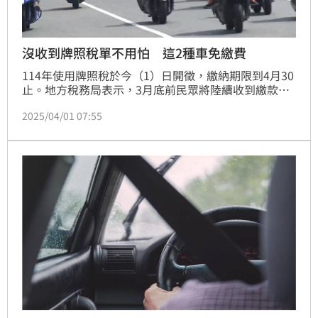
沒收到牌照稅單不用怕 這2種車免繳費
114年使用牌照稅於今（1）日開徵，繳納期限到4月30
止。地方稅務局表示，3月底前民眾將陸續收到繳款
書，請民眾如期繳納，避免逾期受罰，以免造成不必要
2025/04/01 07:55
損失。另外，稅務局提醒，機車汽缸總排氣量在150cc
以下者，使用牌照稅額為零元；完全以電能為動力的電
動機車，免徵使用牌照稅，時間到114年12月31日止。