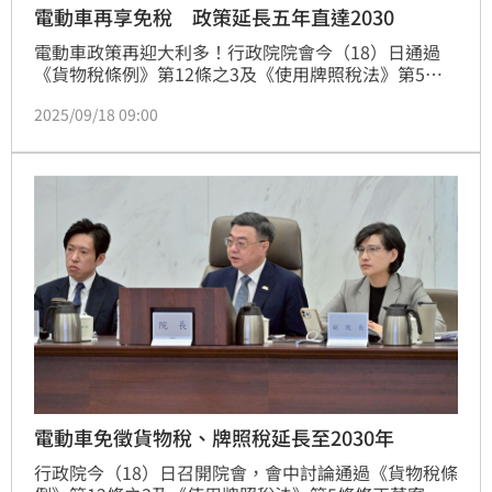
電動車再享免稅 政策延長五年直達2030
電動車政策再迎大利多！行政院院會今（18）日通過
《貨物稅條例》第12條之3及《使用牌照稅法》第5條
修正草案，確定延長電動車減免稅措施至2030年12月
2025/09/18 09:00
31日。此舉意味著完全以電能為動力的電動車輛，仍可
享有「貨物稅減免」與「使用牌照稅全免」的雙重優
惠，政策紅利再延長5年。
電動車免徵貨物稅、牌照稅延長至2030年
行政院今（18）日召開院會，會中討論通過《貨物稅條