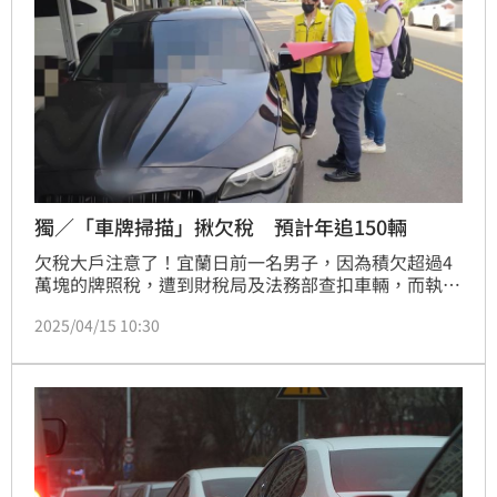
獨／「車牌掃描」揪欠稅 預計年追150輛
欠稅大戶注意了！宜蘭日前一名男子，因為積欠超過4
萬塊的牌照稅，遭到財稅局及法務部查扣車輛，而執法
人員是靠著「掃碼神器」車牌辨識系統，在路上「即掃
2025/04/15 10:30
即搜」，只要掃到欠稅車牌，馬上就會發出警示音，當
下就可以立即要求欠稅車主，當下選擇要乖乖繳錢還是
扣車，跑都跑不掉。