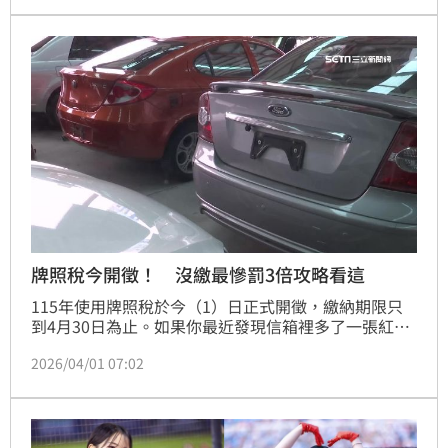
件、郵局國際寄件服務、健保藥價與成屋交易資訊揭露
也同步調整，另高鐵團體票優惠取消，影響層面廣泛，
共計10大新制，提醒民眾須留意相關變動以免影響自身
權益。
牌照稅今開徵！ 沒繳最慘罰3倍攻略看這
115年使用牌照稅於今（1）日正式開徵，繳納期限只
到4月30日為止。如果你最近發現信箱裡多了一張紅通
通的繳款書，千萬別隨手亂丟，要是拖過期限沒處理，
2026/04/01 07:02
不只會被加徵滯納金，最高甚至會被重罰3倍稅額，簡
直是跟自己的荷包過不去！