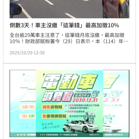
倒數3天！車主沒繳「這筆錢」最高加徵10%
全台逾29萬車主注意了，這筆錢月底沒繳，最高加徵
10％！財政部賦稅署今（29）日表示，本（114）年營
業用車輛下期使用牌照稅，已於10月1日開徵，繳納期
2025/10/29 12:38
限至31日（星期五）止，納稅義務人如遺失或尚未收到
繳款書，請儘速向車籍所在地地方稅稽徵機關或其派駐
監理機關服務櫃檯申請補發。