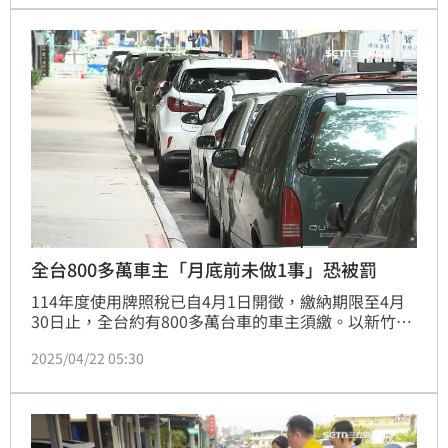
全台800多萬車主「月底前未做1事」恐被罰
114年度使用牌照稅已自4月1日開徵，繳納期限至4月
30日止，全台約有800多萬台車的車主須繳。以新竹市
為例，新竹市稅務局表示，今年度共開徵17萬2366輛
2025/04/22 05:30
車，稅額14億2969萬元，據統計截至4月16日，尚有
58%的車主未完成繳納，提醒民眾儘速繳納，以免逾期
被加徵滯納金，「請車主務必依限繳納，以免荷包大失
血」。