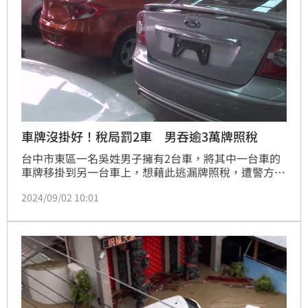
車牌沒掛好！稅局罰2車 男吞逾3萬牌照稅
台中市東區一名吳姓男子擁有2台車，將其中一台車的
車牌移掛到另一台車上，想藉此逃漏牌照稅，遭警方臨
檢查獲，因此吃上3.67萬元罰單。
2024/09/02 10:01