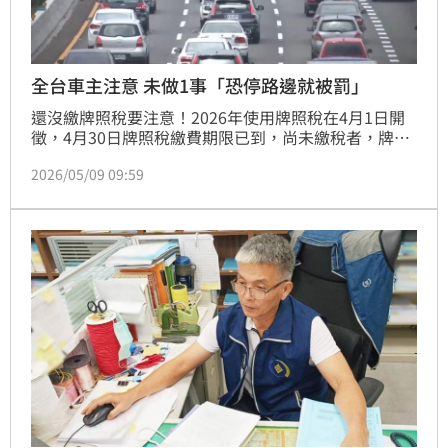
全台車主注意 未做1事「恐停路邊就被罰」
還沒繳牌照稅要注意！2026年使用牌照稅在4月1日開
徵，4月30日牌照稅繳費期限已到，尚未繳稅者，牌照
稅逾期每3日將依滯納數額加徵1%滯納金，最高加到
2026/05/09 09:59
10％；30日的滯納期滿後，恐還會面臨額外罰鍰及強
制執行。地方稅務機關也示警，牌照稅逾期會怎樣？一
旦查獲沒繳的車上路、停在公共道路上，車主將被依法
開罰。