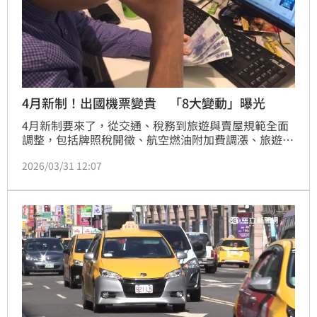
4月新制！出國機票變貴 「8大變動」曝光
4月新制要來了，從交通、稅務到旅遊與賣屋規範全面
調整，包括牌照稅開徵、航空燃油附加費調漲、旅遊不
便險理賠限制，以及成屋交易揭露新規等，共計8大新
2026/03/31 12:07
制上路，提醒民眾趕快做好筆記，以免影響日常生活、
荷包大失血。