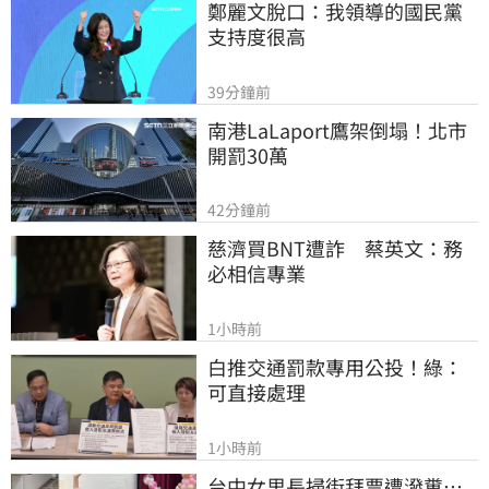
鄭麗文脫口：我領導的國民黨
支持度很高
39分鐘前
南港LaLaport鷹架倒塌！北市
開罰30萬
42分鐘前
慈濟買BNT遭詐　蔡英文：務
必相信專業
1小時前
白推交通罰款專用公投！綠：
可直接處理
1小時前
台中女里長掃街拜票遭潑糞⋯