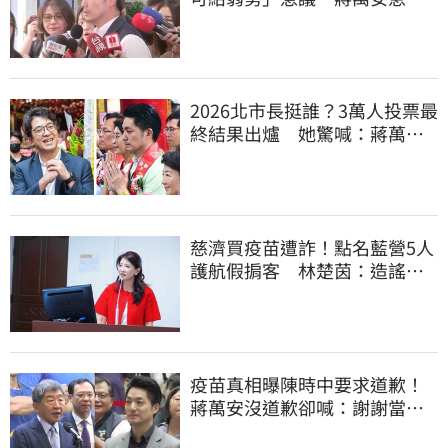
喊：不會這樣做
2026北市長挺誰？3萬人投票最
終結果出爐 她驚喊：蔣萬安
真該緊張了
慈濟買疫苗遭詐！點名藍營5人
護航假掮客 林楚茵：造謠政
客出來道歉
疫苗真相曝陳時中要求道歉！
蔣萬安沒道歉卻喊：謝謝當時
的「他們」