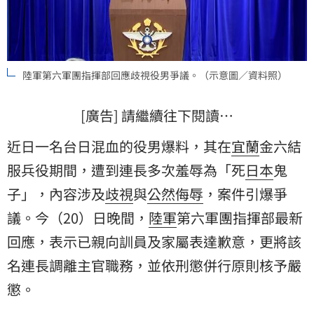
陸軍第六軍團指揮部回應歧視役男爭議。（示意圖／資料照）
[廣告] 請繼續往下閱讀…
近日一名台日混血的役男爆料，其在
宜蘭
金六結
服兵役期間，遭到連長多次羞辱為「死
日本
鬼
子」，內容涉及
歧視
與
公然侮辱
，案件引爆爭
議。今（20）日晚間，
陸軍
第六軍團指揮部最新
回應，表示已親向訓員及家屬表達歉意，更將該
名連長調離主官職務，並依刑懲併行原則核予嚴
懲。