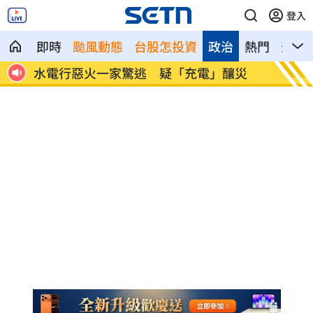
登入
即時
颱風動態
台股怎投資
政治
熱門
影音
災
日男大生遭虐殺火燒下體 主嫌一審判無
東野圭
期