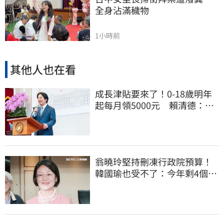
全身沾滿穢物
1小時前
其他人也在看
成長津貼要來了！0-18歲明年
起每月領5000元 賴清德：此
時不生更待何時
翁曉玲堅持刪凍行政院預算！
韓國瑜也受不了：今年剩4個月
你思考一下