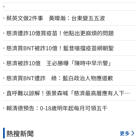
蔡英文做2件事 黃暐瀚：台東變五五波
慈濟遭詐10億買疫苗！他點出更麻煩的問題
慈濟買BNT被詐10億！藍昔嗆擋疫苗網朝聖
慈濟被詐10億 王必勝曝「陳時中早示警」
慈濟買BNT遭詐 綠：藍白政治人物應道歉
直呼難以諒解！張景森喊「慈濟最高層應有人下
台」：受害者是捐款的大眾
賴清德預告：0-18歲明年起每月可領五千
熱搜新聞
更多