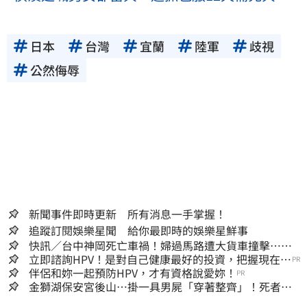
日本
台灣
宜蘭
陸軍
歧視
公然侮辱
新聞事件即時更新 所有消息一手掌握！
追蹤訂閱娛樂星聞 給你最即時的娛樂星鮮事
快訊／台中神岡死亡車禍！婦過馬路遭大貨車撞擊…下
半身輾碎慘死路口
立即諮詢HPV！是對自己健康最好的投資，把握現在不
PR
嫌晚！
伴侶和妳一起預防HPV，才有資格說愛妳！
PR
金獅湖保安宮後山…掛一具男屍「穿著整齊」！死者身
份曝