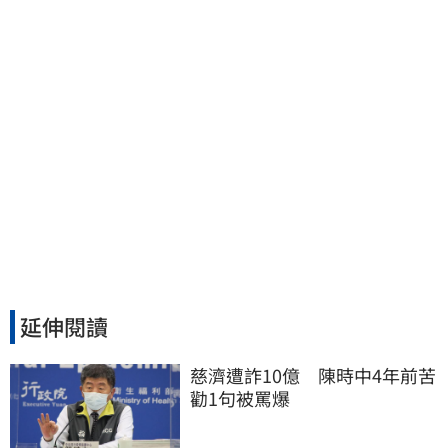
延伸閱讀
慈濟遭詐10億　陳時中4年前苦
勸1句被罵爆