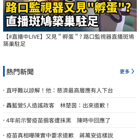
【#直播中LIVE】又見＂孵蛋＂? 路口監視器直播斑鳩
築巢駐足
熱門新聞
更多
直呼難以諒解！他：慈濟最高層應有人下台
轟藍營5人造謠政客 林楚茵：出來道歉！
4年前示警疫苗掮客遭抹黑 陳時中回應了
疫苗真相曝陳實中要求道歉 蔣萬安這樣說