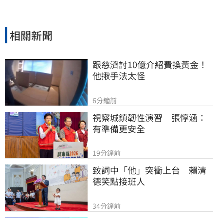
相關新聞
跟慈濟討10億介紹費換黃金！
他揪手法太怪
6分鐘前
視察城鎮韌性演習　張惇涵：
有準備更安全
19分鐘前
致詞中「他」突衝上台　賴清
德笑點接班人
34分鐘前