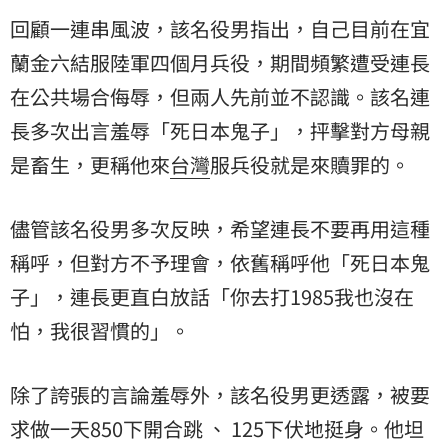
回顧一連串風波，該名役男指出，自己目前在宜
蘭金六結服陸軍四個月兵役，期間頻繁遭受連長
在公共場合侮辱，但兩人先前並不認識。該名連
長多次出言羞辱「死日本鬼子」，抨擊對方母親
是畜生，更稱他來
台灣
服兵役就是來贖罪的。
儘管該名役男多次反映，希望連長不要再用這種
稱呼，但對方不予理會，依舊稱呼他「死日本鬼
子」，連長更直白放話「你去打1985我也沒在
怕，我很習慣的」。
除了誇張的言論羞辱外，該名役男更透露，被要
求做一天850下開合跳 、 125下伏地挺身。他坦