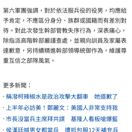
第六軍團強調，對於依法服兵役的役男，均應給
予肯定，不應區分身分、族群或國籍而有差別對
待。對此次發生幹部管教失序行為，深表痛心，
除指派高階幹部嚴謹查處，並親向訓員及家屬表
達歉意，另持續精進幹部領導統御作為，維護尊
重互信之部隊風氣。
更多新聞：
稱潑柯辣椒水是政治攻擊大翻車 她道歉了
上半年必訪美！鄭麗文：美國人非常支持我
市長沒當兵主席拜共諜 基隆人看板嗆爆藍
侯漢廷喊男女都當兵 遭抓包服12天補充兵