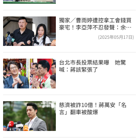
獨家／曹雨婷遭控拿工會錢買
豪宅！李亞萍不忍發聲：余天
管工會都貼錢
(2025年05月17日)
台北市長投票結果曝　她驚
喊：蔣該緊張了
慈濟被詐10億！蔣萬安「名
言」翻車被酸爆