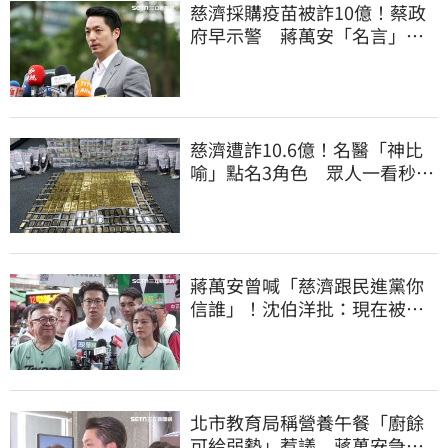
慈濟採購疫苗被詐10億！蔡政
府早示警 蔣萬安「名言」翻
車被酸爆
慈濟遭詐10.6億！名醫「神比
喻」點名3角色 眾人一看秒懂
讚：好傳神
蔣萬安曾喊「慈濟跟民進黨你
信誰」！沈伯洋批：現在被發
現是胡扯
北市教育局稱營養午餐「廚餘
可給弱勢」惹議 蔣萬安急