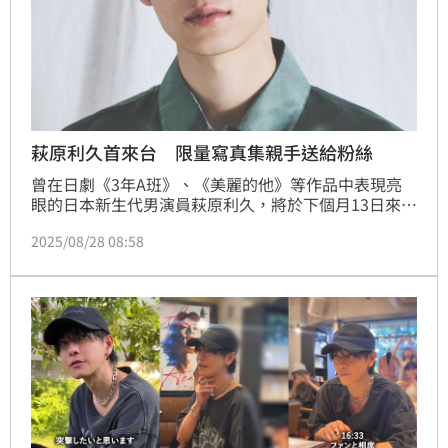
萩原利久首來台 限量寫真集親手送給粉絲
曾在日劇《3年A班》、《美麗的他》等作品中表現亮
眼的日本新生代男演員萩原利久，將於下個月13日來
台，出席《萩原利久 2nd寫真集：W》寫真書手渡會，
2025/08/28 08:58
親自將自己的寫真書交到粉絲手中。日前台灣東販出版
社開放200張預購名額，瞬間售罄。萩原利久得知後，
相當驚訝表示：「我從來沒有在海外舉辦過任何個人活
動，這也是第一次來台灣，能有這麼多粉絲參加，非常
開心，也很榮幸。」