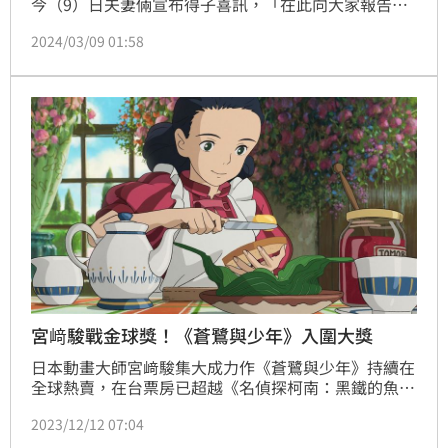
今（9）日夫妻倆宣布得子喜訊，「在此向大家報告，
我們的家庭中誕生了新的生命」，消息一出引發各界恭
2024/03/09 01:58
喜。
宮﨑駿戰金球獎！《蒼鷺與少年》入圍大獎
日本動畫大師宮﨑駿集大成力作《蒼鷺與少年》持續在
全球熱賣，在台票房已超越《名偵探柯南：黑鐵的魚
影》，以1.84億元晉升今年度賣座電影Top10，名列台
2023/12/12 07:04
灣影史日片票房第6名，並接連在紐約、洛杉磯、波士
頓影評人協會獎拿下最佳動畫片殊榮，昨再傳捷報，入