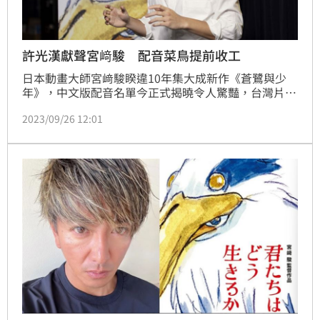
許光漢獻聲宮﨑駿 配音菜鳥提前收工
日本動畫大師宮﨑駿睽違10年集大成新作《蒼鷺與少
年》，中文版配音名單今正式揭曉令人驚豔，台灣片商
特別邀來兩大男神許光漢、曾敬驊夢幻共演，分別聲演
2023/09/26 12:01
片中兩大靈魂人物「蒼鷺」與少年「真人」，更有金馬
影后李心潔加持，一人分飾真人生母「久子」及繼母
「夏子」兩角，演繹動人母愛。