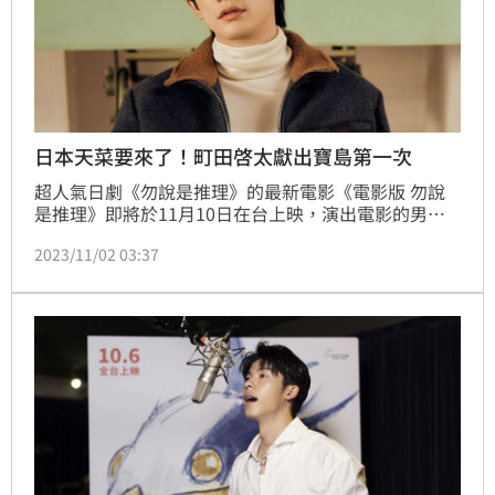
日本天菜要來了！町田啓太獻出寶島第一次
超人氣日劇《勿說是推理》的最新電影《電影版 勿說
是推理》即將於11月10日在台上映，演出電影的男神
町田啓太今天宣布將於11月9日、10日首度訪台，為
2023/11/02 03:37
《電影版 勿說是推理》進行電影宣傳活動！町田啓太
在過去曾表示想來台灣旅遊、造訪小吃攤，這次是町田
啓太第一次來到台灣進行電影宣傳，期待和粉絲相見
歡。