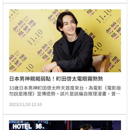
圍第81屆金球獎最佳動畫片及最佳原創配樂兩項大獎。
日本男神親揭弱點！町田啓太電眼霧煞煞
33歲日本男神町田啓太昨天首度來台，為電影《電影版 
勿說是推理》宣傳造勢。該片是該編自推理漫畫，曾改
拍成日劇，由菅田將暉頂著爆炸頭詮釋推理王「久能
2023/11/10 12:10
整」，電影版則找來町田啓太加入，片中飾演豪門家繼
承人之一。他首度來台，除了在機場就看到大批接機粉
絲，也利用時間接受訪問，暢談自己的小秘密。