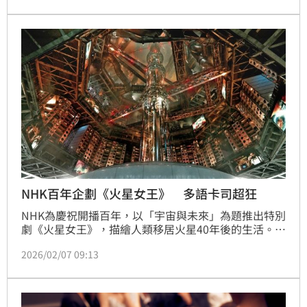
ろこんで〉紅遍亞洲，在TikTok與YouTube狂捲數億
次播放，他也是菅田將暉的親弟，這次將帶來正宗「日
式社畜應援舞步」，興奮地向台灣粉絲喊話：「我收到
了許多來自台灣粉絲的訊息，希望用最好的表演回應大
家的支持！」
NHK百年企劃《火星女王》 多語卡司超狂
NHK為慶祝開播百年，以「宇宙與未來」為題推出特別
劇《火星女王》，描繪人類移居火星40年後的生活。劇
組攜手科學團隊打造近未來世界，制定火星生活守則，
2026/02/07 09:13
並集結林廷憶、菅田將暉、沈恩敬等跨國演員，挑戰多
語言拍攝環境，將日劇製作推向全新層次。