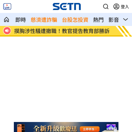
登入
即時
慈濟遭詐騙
台股怎投資
熱門
影音
熱
1
摸胸涉性騷遭撤職！教官提告教育部勝訴
熊本災
暴