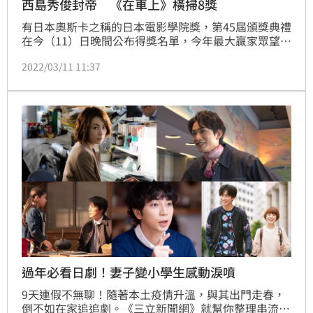
西島秀俊封帝 《在車上》橫掃8獎
有日本奧斯卡之稱的日本電影學院獎，第45屆頒獎典禮
在今（11）日晚間公布得獎名單，今年最大贏家眾望所
歸，由入圍奧斯卡金像獎最佳影片的《在車上》，一舉
2022/03/11 11:37
獲得8項大獎，賽前呼聲最高的西島秀俊，也拿下最佳
男主角。至於影后則是被《花束般的戀愛》⁡的有村架純
奪下。
過年必看日劇！妻子變小學生感動淚噴
9天連假不無聊！隨著本土疫情升溫，與其出門走春，
倒不如在家追追劇。《三立新聞網》就幫你整理串流平