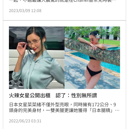
上，身為「人間香奈兒」的南韓女團BLACKPINK成員
2023/03/09 12:08
Jennie，以及日本知名「厭世臉」女星小松菜奈，兩
人不僅一起出現在現場，還親密貼臉合照讓網友直呼
「GD（權志龍）前女友們合體了！」
火辣女星公開出櫃 認了：性別無所謂
日本女星菜菜緒不僅外型亮眼，同時擁有172公分、9
頭身的完美身材，一雙美腿更讓她獲得「日本腿精」的
稱號，一出道便受到外界關注。近日她在IG限時動態上
2022/06/23 03:31
進行「Q&A問答」針對粉絲提問一一回覆，其中有網友
好奇詢問「是否曾將女性當作戀愛對象？」對此，她大