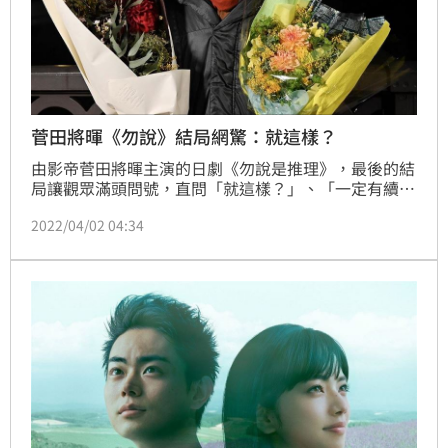
菅田將暉《勿說》結局網驚：就這樣？
由影帝菅田將暉主演的日劇《勿說是推理》，最後的結
局讓觀眾滿頭問號，直問「就這樣？」、「一定有續篇
吧？！」飾演男主角久能整的菅田將暉也喊話：「真的
2022/04/02 04:34
很希望有續篇，我身體心理都準備好等著接受邀約
了！」