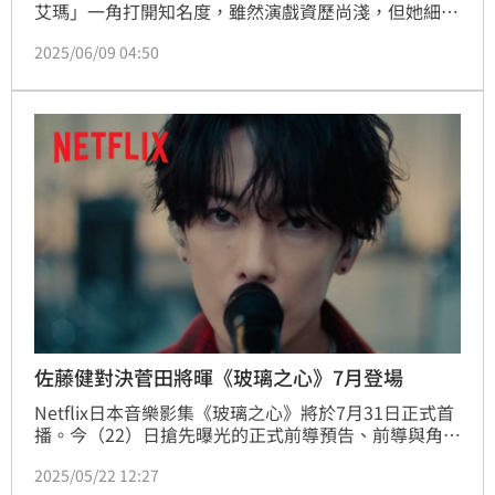
艾瑪」一角打開知名度，雖然演戲資歷尚淺，但她細膩
的演技成功獲得觀眾關注，未來發展備受可期。如今傳
2025/06/09 04:50
出林廷憶通過國際試鏡，將出演日本NHK紀念日本廣播
百年的特別劇《火星的女王》，和日本影帝、小松菜奈
老公菅田將暉同台飆戲，消息一出引發熱烈討論。
佐藤健對決菅田將暉《玻璃之心》7月登場
Netflix日本音樂影集《玻璃之心》將於7月31日正式首
播。今（22）日搶先曝光的正式前導預告、前導與角色
海報，率先展現這部影集中充滿溫暖與悸動的視聽享
2025/05/22 12:27
受。觀眾也將首次聽到由劇中樂團TENBLANK所演唱