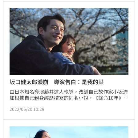
方承認「有！」公開出櫃掀起網友熱議。
坂口健太郎淚崩 導演告白：是我的菜
由日本知名導演藤井道人執導，改編自已故作家小坂流
加根據自己親身經歷撰寫的同名小說，《餘命10年》電
影找來小松菜奈與坂口健太郎共同主演，目前全台票房
2022/06/20 10:29
已賣破680萬，不少看過電影的觀眾都感動爆哭，甚至
有人笑說「坂口健太郎和小松菜奈在一起的畫面太美
了...抱歉了菅田將暉。」