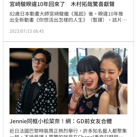
宮崎駿睽違10年回來了 木村拓哉驚喜獻聲
82歲日本動畫大師宮崎駿繼《風起》後，睽違10年推
出全新動畫《你想活出怎樣的人生》（暫譯），該片昨
天在日本上映，不過上院線前，吉卜力工作室只公開一
2023/07/15 08:45
張視覺海報，沒有做任何宣傳。該片在日本上映後，官
網終於公布配音名單，竟然有大神木村拓哉，也是他繼
《霍爾的移動城堡》後睽違19年再度和宮崎駿合作。
Jennie同框小松菜奈！網：GD前女友合體
近日法國巴黎時裝周正熱烈舉行，許多知名藝人都聚集
一起，不過最讓人震驚的就是在Chanel香奈兒時裝秀