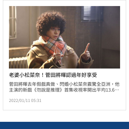
場。
老婆小松菜奈！菅田將暉認過年好享受
菅田將暉去年假戲真做、閃婚小松菜奈震驚全亞洲，他
主演的新戲《勿說是推理》首集收視率開出平均13.6％
的漂亮數字，不但空降推特熱搜關鍵字冠軍，播出前竟
2022/01/11 05:31
發生「神秘嘉賓」暴雷事件，讓許多粉絲大讚「太期待
啦！」