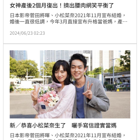
女神產後2個月復出！擠出腰肉網笑平衡了
日本影帝菅田將暉、小松菜奈2021年11月宣布結婚，
婚後一直很低調，今年3月直接宣布升格當爸媽，產後2
個多月小松菜奈就重返工作崗位，日前更出席代言活
2024/06/23 02:23
動，不僅美出新高度，不論是纖細身材還是超小臉蛋，
都讓網友驚呼：「這是才剛當媽媽的人嗎？」、「簡直
是奇蹟」、「太美完全不像已經當媽媽」。
新／恭喜小松菜奈生了 曬手寫信證實當媽
日本影帝菅田將暉、小松菜奈2021年11月宣布結婚，