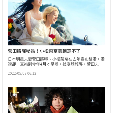
菅田將暉秘婚！小松菜奈美到忘不了
日本明星夫妻菅田將暉、小松菜奈在去年宣布結婚，婚
禮卻一直拖到今年4月才舉辦。據媒體報導，菅田夫婦
的婚禮在北海道舉行，出席的親友都身穿日本傳統服
2022/05/08 06:12
飾，而據一名路人爆料，身穿「白無垢」的小松菜奈美
到讓他永遠不會忘記。