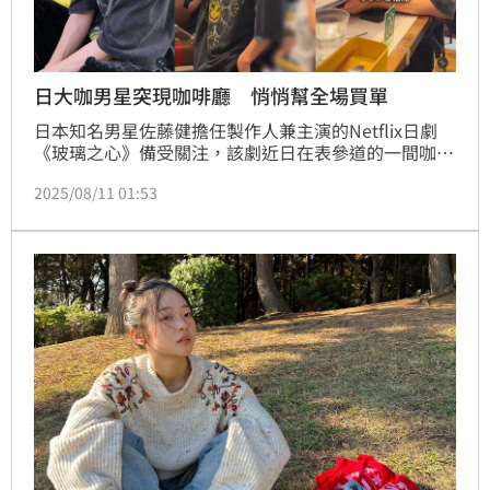
日大咖男星突現咖啡廳 悄悄幫全場買單
日本知名男星佐藤健擔任製作人兼主演的Netflix日劇
《玻璃之心》備受關注，該劇近日在表參道的一間咖啡
廳舉辦聯名活動，他於3日驚喜現身，讓現場客人又驚
2025/08/11 01:53
又喜。佐藤健不僅親自品嘗飲品與拉麵，還和粉絲熱情
互動，甚至得知一位年輕男客人的母親是自己的忠實粉
絲後，立刻用手機與她視訊，還準備禮物，讓粉絲直呼
「這根本是神級粉絲服務！」