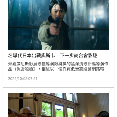
影與電玩的連結，相當有趣！」 林汝珊
名導代日本出戰奧斯卡 下一步訪台會影迷
榮獲威尼斯影展最佳導演銀獅獎的黑澤清最新編導演作
品《仇雲殺機》，描述以一個靠買低賣高經營網路轉售
生意的平凡男子，無端捲入未知暴力事件出發，帶出當
2024/10/05 07:51
代人在網路時代必須面對的無形恐懼和惡意，本片不僅
再度入選威尼斯影展，也將代表日本角逐奧斯卡最佳國
際影片。林汝珊