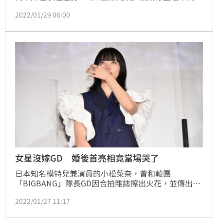
台推出的日劇片單，讓你當個稱職的沙發馬鈴薯。
2022/01/29 06:00
女星沒嫁GD 婚後首亮相竟當場哭了
日本知名模特兒兼演員的小松菜奈，曾和韓團
「BIGBANG」隊長GD因合拍雜誌擦出火花，並傳出緋
聞，不過後來她和同台多次的演技派男星菅田將暉看對
2022/01/27 11:17
眼，去年11月宣布閃婚喜訊。日前她婚後首度露臉，現
身新片《餘命10年》首映會，竟有感而發當場淚灑現