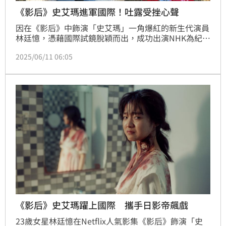
《影后》史艾瑪進軍國際！吐露受挫心聲
因在《影后》中飾演「史艾瑪」一角爆紅的新生代演員
林廷憶，憑藉國際試鏡脫穎而出，成功出演NHK為紀念
廣播電視播出百年的特別劇《火星的女王》，並與男主
2025/06/11 06:05
角菅田將暉（飾演白石蒼人）共同演出。
《影后》史艾瑪躍上國際 攜手日影帝飆戲
23歲女星林廷憶在Netflix人氣影集《影后》飾演「史