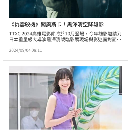
《仇雲殺機》闖奧斯卡！黑澤清空降雄影
TTXC 2024高雄電影節將於10月登場，今年雄影邀請到
日本重量級大導演黑澤清親臨影展現場與影迷面對面交
流，將代表日本參戰奧斯卡的電影《仇雲殺機》以及
2024/09/04 08:11
《蛇之道 2024》都將在雄影進行台灣首映。日本電影
金像獎影帝菅田將暉、古川琴音及奥平大兼，共同演出
黑澤清暌違4年的最新作品《仇雲殺機》，甫於威尼斯
影展世界首映，更獲選為奧斯卡金像獎國際影片的日本
代表。黑澤清重回本格再探懸疑驚悚，以令人不安的敘
事節