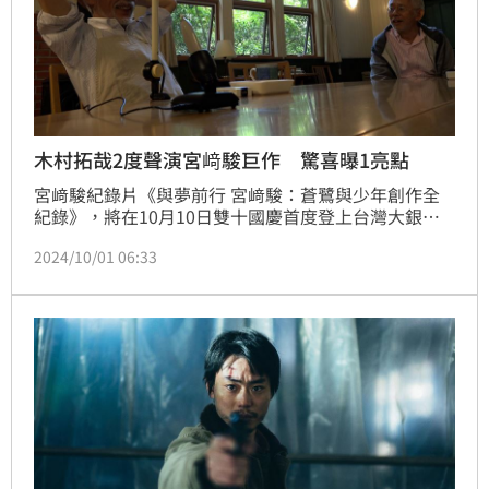
木村拓哉2度聲演宮﨑駿巨作 驚喜曝1亮點
宮﨑駿紀錄片《與夢前行 宮﨑駿：蒼鷺與少年創作全
紀錄》，將在10月10日雙十國慶首度登上台灣大銀
幕。片中首度曝光《蒼鷺與少年》華麗配音卡司群山時
2024/10/01 06:33
聰真、菅田將暉、木村拓哉等人的錄音花絮，木村繼
《霍爾的移動城堡》後2度與動畫大師合作，細心發現
宮﨑駿動畫作品的片名藏祕密亮點，彩蛋滿滿！林汝珊