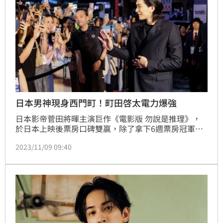
日本男神現身西門町！町田啓太電力爆強
日本影帝菅田將暉主演巨作《電影版 勿說是推理》，
於日本上映後票房口碑雙贏，除了拿下6週票房冠軍
外，票房更賣破44億，寫下驚人紀錄。日本男神町田啓
2023/11/09 09:40
太在片中飾演重要角色、紅遍亞洲的日本男神町田啓
太，今天首度來台出席首映會，除了是他第一次來到台
灣以外，這也是他第一次到海外舉辦宣傳活動，意義相
當重大。