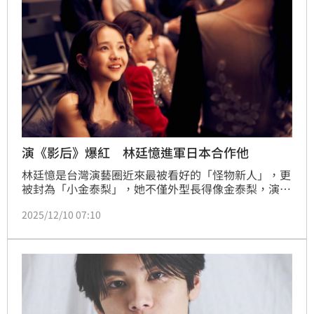
演《影后》爆紅 林廷憶進軍日本合作他
林廷憶是台灣演藝圈近來最被看好的「怪物新人」，更
被封為「小金泰梨」，她不僅外型長得像金泰梨，演技
也是不容小覷，就連謝盈萱都對她說「妳一定會紅」。
2025/12/10 07:10
果然《影后》上線後她一炮而紅，才24歲的她更與前輩
楊謹華、謝盈萱、張鈞甯、柯佳嬿、曾沛慈一同角逐金
鐘影后，雖然沒有得獎，但未來的星途一片光明。