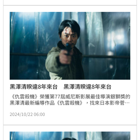
的歌曲〈Crystalline Echo〉，並由主演佐藤健獻聲，
而歌詞則出自 RADWIMPS主唱野田洋次郎之手！林汝
珊
黑澤清睽違8年來台 黑澤清睽違8年來台
《仇雲殺機》榮獲第77屆威尼斯影展最佳導演銀獅獎的
黑澤清最新編導作品《仇雲殺機》，找來日本影帝菅田
將暉主演，集結古川琴音、奧平大兼、漥田正孝等一線
2024/10/22 06:00
卡司主演。導演黑澤清於周末訪台參加高雄電影節，並
緊接著來到台北舉辦導演講堂與台北影迷交流。對於台
灣觀眾多元的觀後觀點，黑澤清導演直言，「這次來台
灣聽到很多過去沒想過、第一次聽到新想法！特別是電