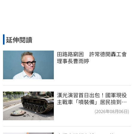
延伸閱讀
田路路窮困　許常德開轟工會
理事長曹雨婷
漢光演習首日出包！國軍現役
主戰車「噴裝備」居民撿到零
件…軍方說話了
(2026年08月06日)