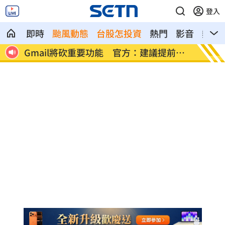
登入
即時
颱風動態
台股怎投資
熱門
影音
熱搜
議提前備
陳冠偉體脂升高亮警訊 葉總無下二軍打
梅
算