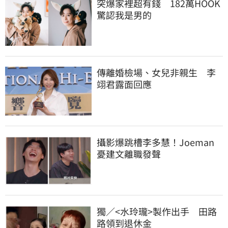
突爆家裡超有錢　182萬HOOK
驚認我是男的
傳離婚檢場、女兒非親生　李
翊君露面回應
攝影爆跳槽李多慧！Joeman
憂建文離職發聲
獨／<水玲瓏>製作出手　田路
路領到退休金