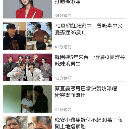
打動孫淑媚
34分鐘前
71萬網紅死家中　曾吸毒患又
憂鬱症36歲亡
41分鐘前
韓團連5年來台　他濃妝變澀谷
辣妹系男生
41分鐘前
蔡亘晏怒甩巴掌決裂姚淳耀　
衝突畫面流出
41分鐘前
晚安小雞痛訴付不起30萬！私
闖土地遭索賠