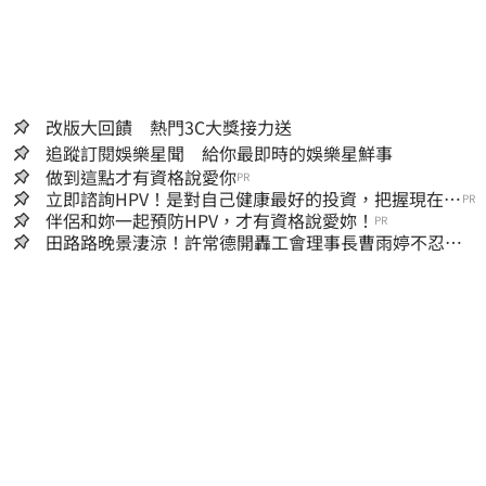
改版大回饋 熱門3C大獎接力送
追蹤訂閱娛樂星聞 給你最即時的娛樂星鮮事
做到這點才有資格說愛你
PR
立即諮詢HPV！是對自己健康最好的投資，把握現在不
PR
嫌晚！
伴侶和妳一起預防HPV，才有資格說愛妳！
PR
田路路晚景淒涼！許常德開轟工會理事長曹雨婷不忍
了：別只包紅包慰問