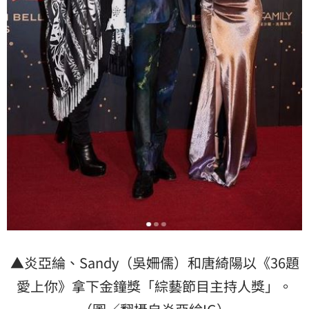
▲炎亞綸、Sandy（吳姍儒）和唐綺陽以《36題
愛上你》拿下金鐘獎「綜藝節目主持人獎」。