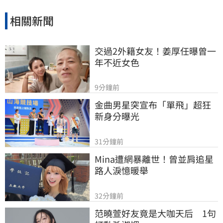
受挑戰。
相關新聞
交過2外籍女友！姜厚任曝曾一
年不近女色
9分鐘前
金曲男星突宣布「單飛」超狂
新身分曝光
31分鐘前
Mina遭網暴離世！曾並肩追星
路人淚憶暖舉
32分鐘前
范曉萱好友竟是大咖天后　1句