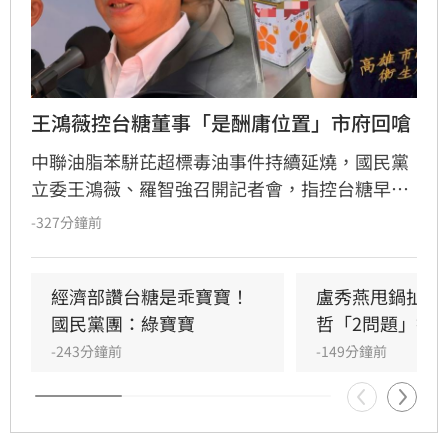
王鴻薇控台糖董事「是酬庸位置」市府回嗆
中聯油脂苯駢芘超標毒油事件持續延燒，國民黨
立委王鴻薇、羅智強召開記者會，指控台糖早在
五月即知情卻隱匿不報，並質疑台糖董事會淪為
-327分鐘前
民進黨酬庸工具，點名多位董事背景與綠營關係
密切。對此，高雄市政府發言人符瑋玲嚴正駁
回，強調陳其邁市長未曾推薦台糖人事，呼籲勿
經濟部讚台糖是乖寶寶！
盧秀燕甩鍋扯台
惡意抹黑。同時，高市府反擊指出王鴻薇曾收受
國民黨團：綠寶寶
哲「2問題」打
遭重罰的南僑油脂政治獻金，質疑其發言動機。
-243分鐘前
-149分鐘前
雙方陣營針對台糖人事布局與食安通報責任展開
激烈政治攻防，事件背後的政治角力與食安疑雲
恐將持續擴大，民眾對於食安把關的信任度亦備