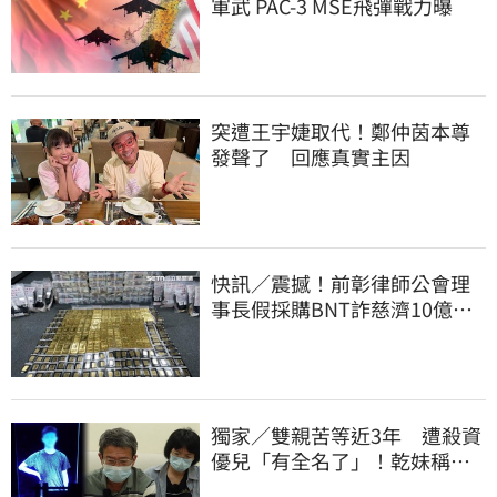
軍武 PAC-3 MSE飛彈戰力曝
突遭王宇婕取代！鄭仲茵本尊
發聲了 回應真實主因
快訊／震撼！前彰律師公會理
事長假採購BNT詐慈濟10億、
洗錢囤232kg黃金
獨家／雙親苦等近3年 遭殺資
優兒「有全名了」！乾妹稱賠
償恐毀她未來