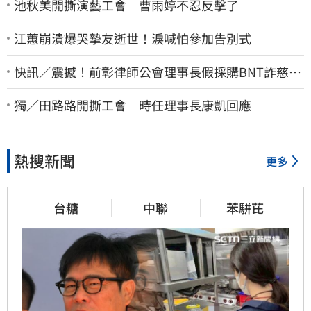
池秋美開撕演藝工會 曹雨婷不忍反擊了
江蕙崩潰爆哭摯友逝世！淚喊怕參加告別式
快訊／震撼！前彰律師公會理事長假採購BNT詐慈濟
10億、洗錢囤232kg黃金
獨／田路路開撕工會 時任理事長康凱回應
熱搜新聞
更多
台糖
中聯
苯駢芘