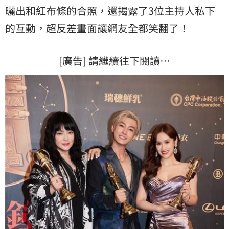
曬出和紅布條的合照，還揭露了3位主持人私下
的
互動
，超
反差
畫面讓網友全都笑翻了！
[廣告] 請繼續往下閱讀…