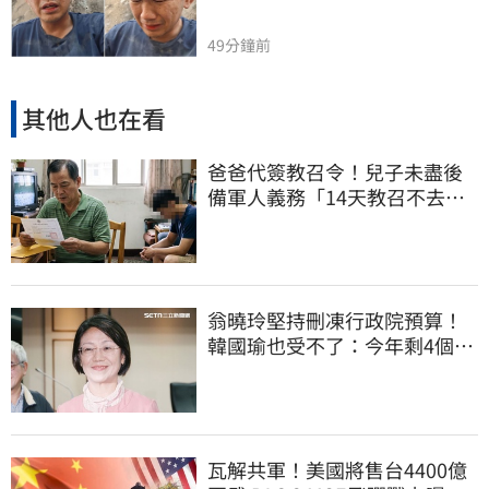
49分鐘前
其他人也在看
爸爸代簽教召令！兒子未盡後
備軍人義務「14天教召不去」
換3個月刑期
翁曉玲堅持刪凍行政院預算！
韓國瑜也受不了：今年剩4個月
你思考一下
瓦解共軍！美國將售台4400億