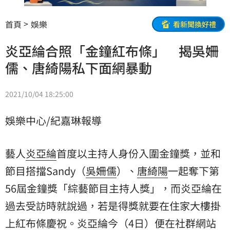
首頁
娛樂
看新聞換好禮
炎亞綸合照「金鐘紅布條」 揭吳姍
儒、唐綺陽私下面網暴動
2021/10/04 18:25:00
娛樂中心/紀嘉琳報導
藝人
炎亞綸
首度以主持人身份入圍金鐘獎，並和
節目搭擋Sandy（
吳姍儒
）、
唐綺陽
一起奪下第
56屆金鐘獎「綜藝節目主持人獎」，而炎亞綸在
過去受訪時就說過，若是得獎就要在住家大樓掛
上紅布條慶祝。炎亞綸今（4日）便在社群網站