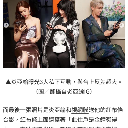
▲炎亞綸曝光3人私下互動，與台上反差超大。
（圖／翻攝自炎亞綸IG）
而最後一張照片是炎亞綸和
視網膜
送他的紅布條
合影，紅布條上面還寫著「此住戶是金鐘獎得