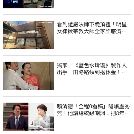
看到證嚴法師下跪頂禮！明星
女律揪宗教大師全家詐慈濟…
全家爽睡黃金堆
獨家／《藍色水玲瓏》製作人
出手 田路路領到退休金！隱
忍6年吐內幕
賴清德「全程0看稿」嗆爆盧秀
燕！他讚總統級嘲諷：把8年總
帳一次掀翻