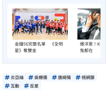
金鐘56完整名單　《全明
爆洋蔥！KID
星》奪雙金
鬼都在
炎亞綸
吳姍儒
唐綺陽
視網膜
互動
反差