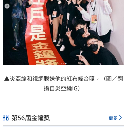
▲炎亞綸和視網膜送他的紅布條合照。（圖／翻
攝自炎亞綸IG）
第56屆金鐘獎
更多