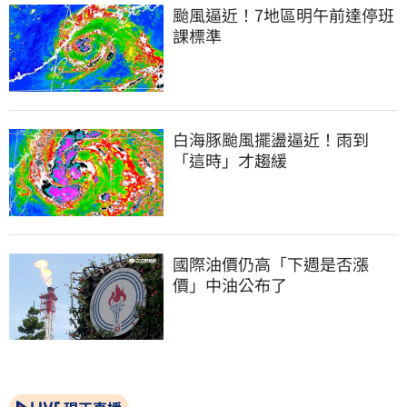
颱風逼近！7地區明午前達停班
課標準
白海豚颱風擺盪逼近！雨到
「這時」才趨緩
國際油價仍高「下週是否漲
價」中油公布了