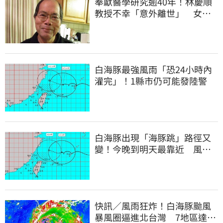
奉獻醫學研究逾40年！林慶順
教授不幸「意外離世」 女兒
悲痛證實了
白海豚最強風雨「恐24小時內
灌完」！1縣市仍可能發陸警
白海豚出現「海豚跳」路徑又
變！今晚到明天最靠近 風雨
搖滾區曝光
快訊／風雨狂炸！白海豚颱風
暴風圈逼進北台灣 7地區達停