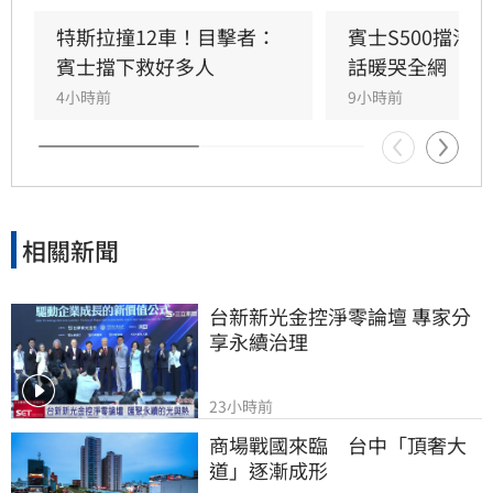
衝入熱鬧的光華夜市。該名賓士車主身分隨後曝
光，竟是擁有1.4萬粉絲的網紅「超級土豆粉」，
特斯拉撞12車！目擊者：
賓士S500擋浩
同時也是嘉義知名甜甜圈店老闆。
賓士擋下救好多人
話暖哭全網
4小時前
9小時前
相關新聞
台新新光金控淨零論壇 專家分
享永續治理
23小時前
商場戰國來臨　台中「頂奢大
道」逐漸成形