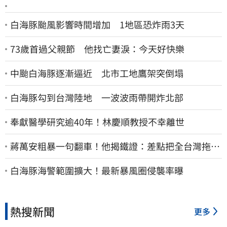
白海豚颱風影響時間增加 1地區恐炸雨3天
73歲首過父親節 他找亡妻淚：今天好快樂
中颱白海豚逐漸逼近 北市工地鷹架突倒塌
白海豚勾到台灣陸地 一波波雨帶開炸北部
奉獻醫學研究逾40年！林慶順教授不幸離世
蔣萬安粗暴一句翻車！他揭鐵證：差點把全台灣拖下
水哪時道歉
白海豚海警範圍擴大！最新暴風圈侵襲率曝
熱搜新聞
更多