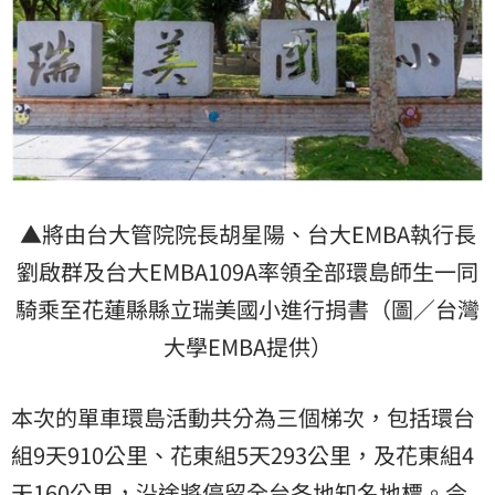
▲將由台大管院院長胡星陽、台大EMBA執行長
劉啟群及台大EMBA109A率領全部環島師生一同
騎乘至花蓮縣縣立瑞美國小進行捐書（圖／台灣
大學EMBA提供）
本次的單車環島活動共分為三個梯次，包括環台
組9天910公里、花東組5天293公里，及花東組4
天160公里，沿途將停留全台各地知名地標。今