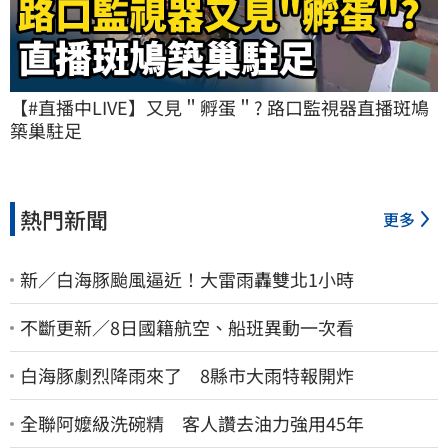
【#直播中LIVE】又見＂孵蛋＂? 路口監視器直播斑鳩
築巢駐足
熱門新聞
更多
新／白海豚颱風逼近！大雷雨轟雙北1小時
不斷更新／8日國籍航空、船班異動一次看
白海豚劇烈降雨來了 8縣市大雨特報開炸
全聯阿嬤級洗碗精 客人讚去油力強用45年