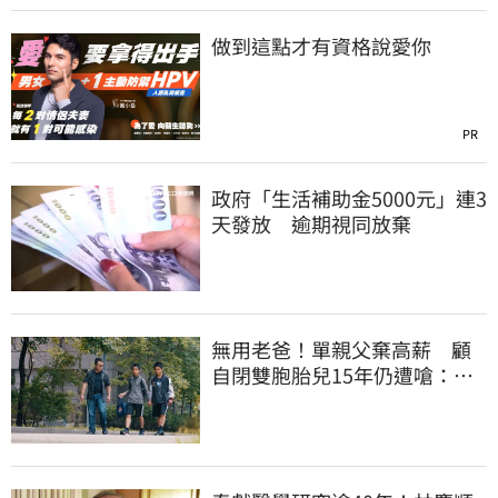
做到這點才有資格說愛你
PR
政府「生活補助金5000元」連3
天發放 逾期視同放棄
無用老爸！單親父棄高薪 顧
自閉雙胞胎兒15年仍遭嗆：怎
不教好再帶出門