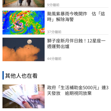
9分鐘前
颱風紫暴雨今晚開炸　估「這
時」解除海警
37分鐘前
獅子座新月伴日蝕！12星座一
週運勢出爐
44分鐘前
其他人也在看
政府「生活補助金5000元」連3
天發放 逾期視同放棄