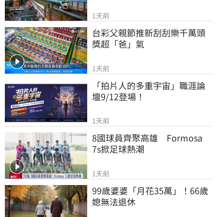
1天前
台彩父親節推新刮刮樂千萬頭
獎超「爸」氣
1天前
「拍片人的多重宇宙」職涯論
壇9/12登場！
1天前
8國球員齊聚高雄　Formosa 
7s掀足球熱潮
1天前
99歲婆婆「月花35萬」！66歲
媳無法退休