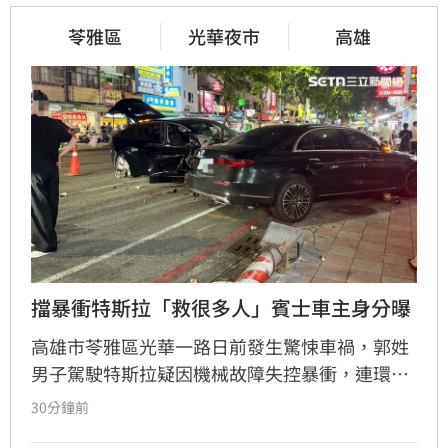
苓雅區
光華夜市
高雄
擋暴衝特斯拉「救很多人」賓士車主身分曝
高雄市苓雅區光華一路日前發生驚悚車禍，郭姓
男子駕駛特斯拉疑因機械故障失控暴衝，連環撞
擊12輛汽機車及單車，所幸僅造成3人輕傷。肇
30分鐘前
事車輛最終撞上停放路邊的賓士車才停下，避免