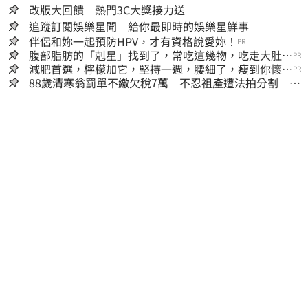
改版大回饋 熱門3C大獎接力送
追蹤訂閱娛樂星聞 給你最即時的娛樂星鮮事
伴侶和妳一起預防HPV，才有資格說愛妳！
PR
腹部脂肪的「剋星」找到了，常吃這幾物，吃走大肚
PR
囊，瘦出小蠻腰
減肥首選，檸檬加它，堅持一週，腰細了，瘦到你懷疑
PR
人生
88歲清寒翁罰單不繳欠稅7萬 不忍祖產遭法拍分割 家
族按月代繳償債