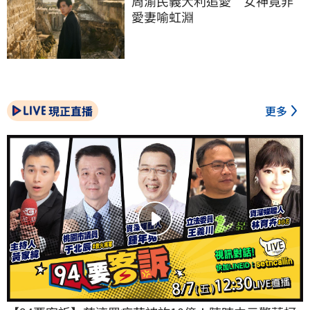
周渝民義大利追愛　女神竟非
愛妻喻虹淵
現正直播
更多