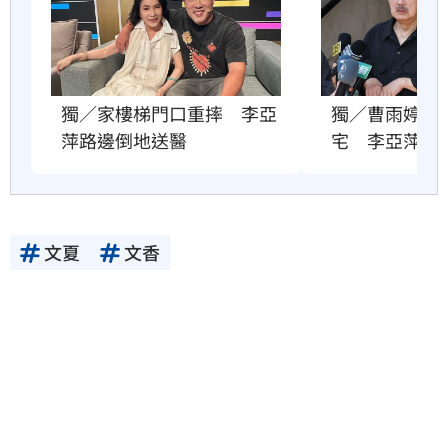
獨／曹雨婷爆
獨／家樓梯門口重摔　李亞
宅　李亞萍發
萍路邊倒地送醫
文夏
文香