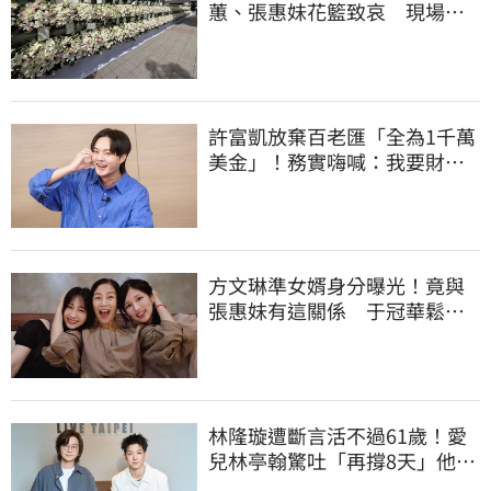
蕙、張惠妹花籃致哀 現場白
色花海圍繞
許富凱放棄百老匯「全為1千萬
美金」！務實嗨喊：我要財富
自由了
方文琳準女婿身分曝光！竟與
張惠妹有這關係 于冠華鬆口
真實交情
林隆璇遭斷言活不過61歲！愛
兒林亭翰驚吐「再撐8天」他曝
烏龍真相