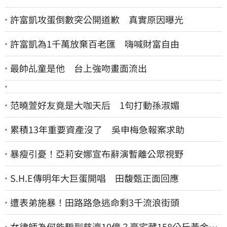
許富凱攻蛋倒數突公開道歉 真實原因曝光
許富凱為1千萬放棄百老匯 嗨喊財富自由
最帥乩童是他 台上強吻畫面流出
范曉萱好友竟是大咖天后 1句打動孫淑媚
累積13年重要資產沒了 吳申梅急報案求助
暴瘦引憂！亞莉安娜宣布辭演暫離公眾視野
S.H.E傳明年大巨蛋開唱 田馥甄正面回應
遭表弟施暴！田路路急逃命剩3千流浪街頭
女律師為何能騙到慈濟10億？豪宅藏158公斤黃金