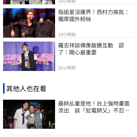
18小時前
指追星沒邊界！西村力挨批：
獨厚國外粉絲
19小時前
羅志祥談偶像飯撒互動　認
了：開心最重要
20小時前
其他人也在看
最帥乩童是他！台上強吻畫面
流出 談「尬電師父」不忍發
聲了