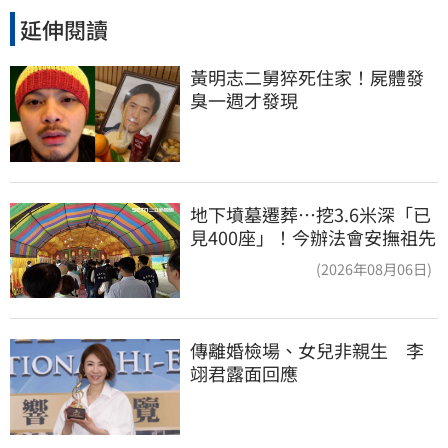
延伸閱讀
黃明志二舅猝死住家！屍體發
臭一週才發現
地下墳墓遷葬…挖3.6米深「已
見400座」！今辦法會安撫祖先
(2026年08月06日)
傳離婚檢場、女兒非親生　李
翊君露面回應