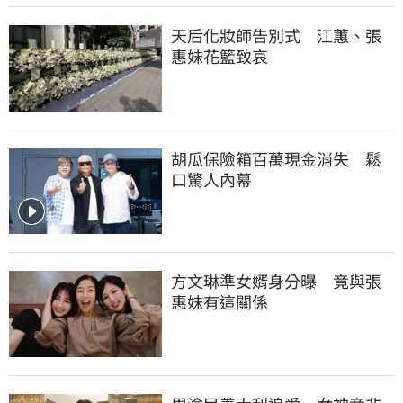
天后化妝師告別式　江蕙、張
惠妹花籃致哀
胡瓜保險箱百萬現金消失　鬆
口驚人內幕
方文琳準女婿身分曝　竟與張
惠妹有這關係