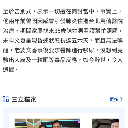
至於告別式，表示一切還在商討當中，事實上，
他兩年前曾因因感冒引發肺炎住進台北馬偕醫院
治療，期間家屬找來35歲陳姓男看護幫忙照顧，
未料文夏呈現昏迷狀態長達五六天，而且無法喚
醒，老婆文香事後要求醫師進行驗尿，沒想到竟
驗出大麻及一粒眠等毒品反應，如今辭世，令人
遺憾。
三立獨家
更多