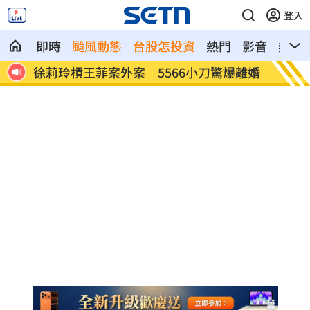
登入
即時
颱風動態
台股怎投資
熱門
影音
熱搜
億品
徐莉玲槓王菲案外案 5566小刀驚爆離婚
通緝犯
亡