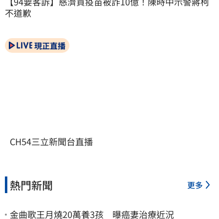
【94要客訴】慈濟買疫苗被詐10億！陳時中示警蔣柯
不道歉
現正直播
CH54三立新聞台直播
熱門新聞
更多
金曲歌王月燒20萬養3孩 曝癌妻治療近況