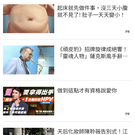
起床就先做件事，沒三天小腹
就不見了! 肚子一天天變小！
PR
《頑皮豹》招牌旋律成絕響！
「靈魂人物」薩克斯風手辭
世 享耆壽94歲
做到這點才有資格說愛你
PR
天后化妝師陳聆薇告別式！江