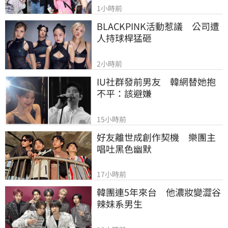
1小時前
BLACKPINK活動惹議　公司遭
人持球桿猛砸
2小時前
IU社群發前男友　韓網替她抱
不平：該避嫌
15小時前
好友離世成創作契機　樂團主
唱吐黑色幽默
17小時前
韓團連5年來台　他濃妝變澀谷
辣妹系男生