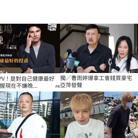
獨／曹雨婷爆拿工會錢買豪宅　
PV！是對自己健康最好
亞萍發聲
握現在不嫌晚...
PR