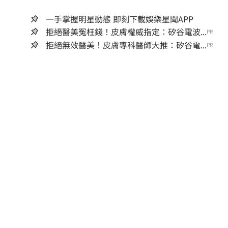
一手掌握明星動態 即刻下載娛樂星聞APP
拒絕醫美冤枉錢！皮膚權威指定：矽谷電波...
PR
拒絕無效醫美！皮膚專科醫師大推：矽谷電...
PR