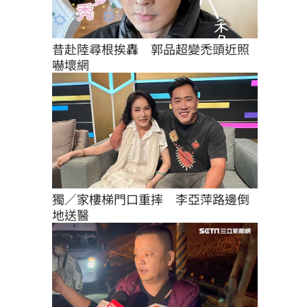
昔赴陸尋根挨轟　郭品超變禿頭近照
嚇壞網
獨／家樓梯門口重摔　李亞萍路邊倒
地送醫