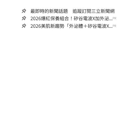
最即時的新聞話題 追蹤訂閱三立新聞網
2026爆紅保養組合！矽谷電波X加外泌...
PR
2026美肌新趨勢「外泌體＋矽谷電波X...
PR