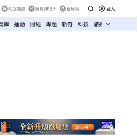
阿立導讀
寶島神很大
富房網
登入
兩岸
運動
財經
專題
新奇
科技
旅遊
汽車
寵物