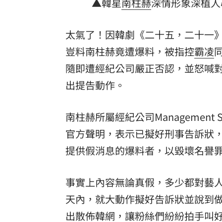
▲韓星
南柱赫
深情形象深植人心
太氣了！因韓劇《二十五，二十一
豈料南柱赫竟遭爆料，被指控
霸凌
隨即遭經紀公司嚴正否認，並怒喊
出提告動作。
南柱赫所屬經紀公司Managemen
官方聲明，表示已擬好刑事告訴狀
提供假消息的爆料者，以毀壞名譽
事實上內容無論真假，多少都對藝
天內，就大動作擬好告訴狀並說到
出散佈韓網，讓粉絲們紛紛拍手叫