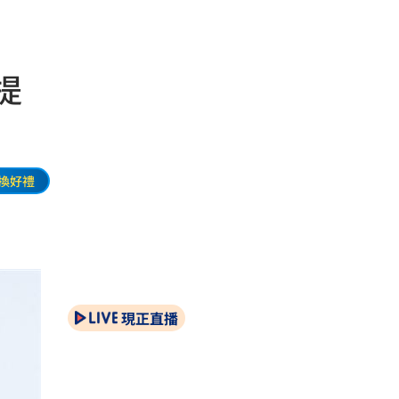
提
換好禮
現正直播