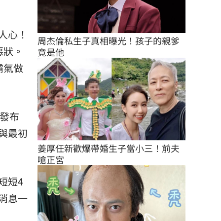
）
人心！
周杰倫私生子真相曝光！孩子的親爹
惡狀。
竟是他
霸氣做
接發布
與最初
姜厚任新歡爆帶婚生子當小三！前夫
嗆正宮
短短4
消息一