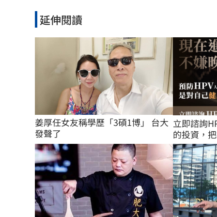
延伸閱讀
姜厚任女友稱學歷「3碩1博」 台大
立即諮詢H
發聲了
的投資，把