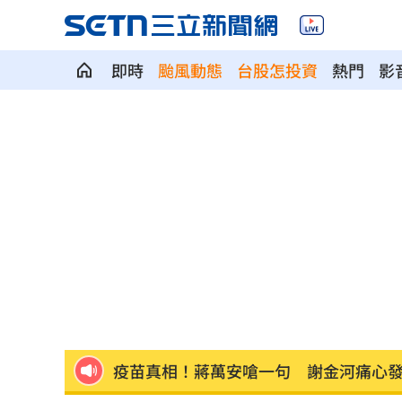
即時
颱風動態
台股怎投資
熱門
影
慈濟遭詐10億 國民黨不認錯反嗆⋯網
就業意外爆冷！那指漲342點 標普500
美通過制裁案！川普可課俄國商品500%
日本銀髮族瘋工作 逾4成想做到80歲
0
解散統促黨？他曝翁曉玲一招：恐白忙
疫苗真相！蔣萬安嗆一句 謝金河痛心