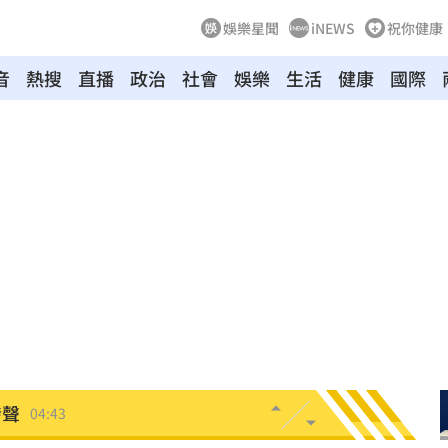
娛樂星聞
iNEWS
祝你健康
音
熱搜
直播
政治
社會
娛樂
生活
健康
國際
炸鍋
05:41
新高
05:23
關稅
05:13
5:05
一場
04:58
發聲
04:43