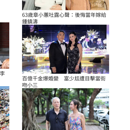
63歲章小蕙吐露心聲：後悔當年嫁給
鍾鎮濤
李
百億千金爆婚變　富少尪遭目擊當街
吻小三