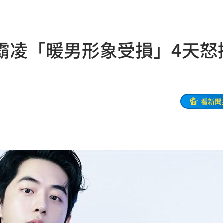
0%
04:20
04:17
霸凌「暖男形象受損」4天怒
04:04
拉鋸
03:10
分
03:08
看新聞
創高
03:06
:53
報酬
01:45
！
01:20
物
01:17