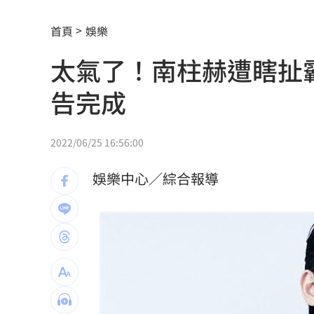
股災這8檔規模逆勢創高 它最猛成長逾1
首頁
娛樂
爆掛表妹當小三！表姊擅貼IG下場慘了
太氣了！南柱赫遭瞎扯
半導體與綠能雙箭頭！ 「它」霸氣狂賺
告完成
華許9月升息？ING：匯市在他與戰爭間
老後離婚財產怎麼分？ 丈夫退休金拒
2022/06/25 16:56:00
「這餐飲集團」擺脫陰霾！上半年營收
娛樂中心／綜合報導
賓士S500擋浩劫！車主這話暖哭全網
01
台股暴跌誰最能扛 高含金這幾檔繳正
Q2獲利年增221% 愛普*EPS衝4.18元
宏福苑大火調查出爐！菸頭引燃施工雜