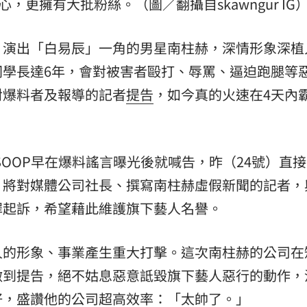
，更擁有大批粉絲。（圖／翻攝自skawngur IG
》演出「白易辰」一角的男星南柱赫，深情形象深植
同學長達6年，會對被害者毆打、辱罵、逼迫跑腿等
對爆料者及報導的記者
提告
，如今真的火速在4天內
t SOOP早在爆料謠言曝光後就喊告，昨（24號）直
，將對媒體公司社長、撰寫南柱赫虛假新聞的記者，
罪起訴，希望藉此維護旗下藝人名譽。
人的形象、事業產生重大打擊。這次南柱赫的公司在
做到提告，絕不姑息惡意詆毀旗下藝人惡行的動作，
好，盛讚他的公司超高效率：「太帥了。」