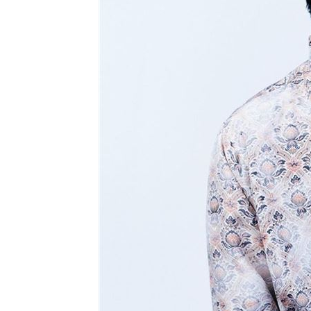
定投10年翻逾5倍 這檔吸引存股族卡位
新／四指齊揚！台指期飆破500點
00:48
慈濟遭詐10.6億元！全款拿回解方曝
00:
稱龍蝦咬完就吐 爆李世宗要信徒喝精
台灣彩券開獎直播中
20:31
LIVE三立+24小時直播
15:27
三立iNEWS新聞台線上直播
18:00
商場戰國來臨 台中「頂奢大道」逐漸
台彩父親節推新刮刮樂千萬頭獎超「爸
「拍片人的多重宇宙」職涯論壇9/12登