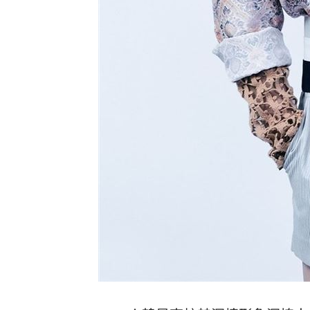
8國球員齊聚高雄 Formosa 7s掀足球
理想混蛋號召粉絲跨海追星吃美食！
18: