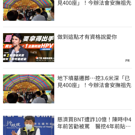
見400座」！今辦法會安撫祖先
做到這點才有資格說愛你
PR
地下墳墓遷葬…挖3.6米深「已
見400座」！今辦法會安撫祖先
慈濟買BNT遭詐10億！陳時中4
年前苦勸被罵 醫挖4年前貼
文：藍白全翻車