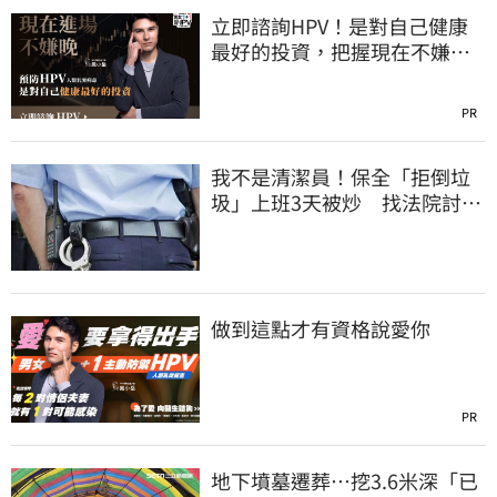
立即諮詢HPV！是對自己健康
最好的投資，把握現在不嫌
晚！
PR
我不是清潔員！保全「拒倒垃
圾」上班3天被炒 找法院討公
道結果出爐
做到這點才有資格說愛你
PR
地下墳墓遷葬…挖3.6米深「已