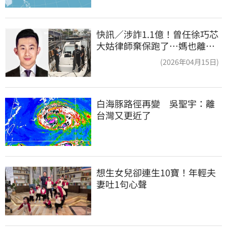
快訊／涉詐1.1億！曾任徐巧芯
大姑律師棄保跑了…媽也離
境 桃檢發通緝
(2026年04月15日)
白海豚路徑再變　吳聖宇：離
台灣又更近了
想生女兒卻連生10寶！年輕夫
妻吐1句心聲