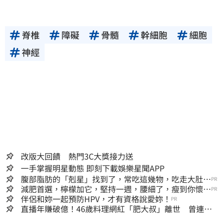
脊椎
障礙
骨髓
幹細胞
細胞
神經
改版大回饋 熱門3C大獎接力送
一手掌握明星動態 即刻下載娛樂星聞APP
腹部脂肪的「剋星」找到了，常吃這幾物，吃走大肚
PR
囊，瘦出小蠻腰
減肥首選，檸檬加它，堅持一週，腰細了，瘦到你懷疑
PR
人生
伴侶和妳一起預防HPV，才有資格說愛妳！
PR
直播年賺破億！46歲料理網紅「肥大叔」離世 曾連播
17小時辛酸面曝