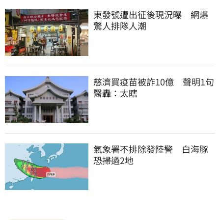
東發號遭出征後現況曝　網爆
驚人排隊人潮
慈濟買疫苗被詐10億　聲明1句
醫轟：太瞎
氣象署不排除發陸警　白海豚
恐掃過2地