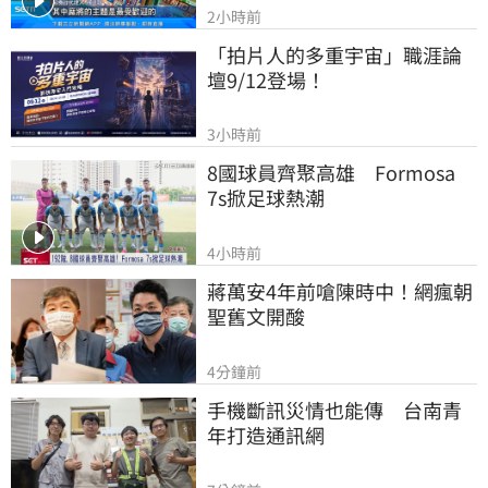
2小時前
「拍片人的多重宇宙」職涯論
壇9/12登場！
3小時前
8國球員齊聚高雄　Formosa 
7s掀足球熱潮
4小時前
蔣萬安4年前嗆陳時中！網瘋朝
聖舊文開酸
4分鐘前
手機斷訊災情也能傳　台南青
年打造通訊網