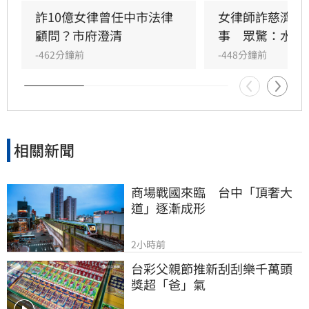
人物與醫師也留言聲援，批評當年惡質政治操
詐10億女律曾任中市法律
女律師詐慈濟10
作，呼籲社會應看清事實，還給當時的防疫團隊
顧問？市府澄清
事　眾驚：水很
公道與正義。
-462分鐘前
-448分鐘前
相關新聞
商場戰國來臨　台中「頂奢大
道」逐漸成形
2小時前
台彩父親節推新刮刮樂千萬頭
獎超「爸」氣