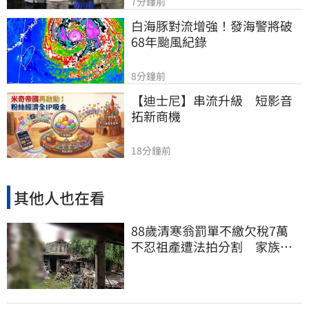
7分鐘前
白海豚對流增強！發海警將破
68年颱風紀錄
8分鐘前
【迪士尼】串流升級　短影音
拓新商機
18分鐘前
其他人也在看
88歲清寒翁罰單不繳欠稅7萬
不忍祖產遭法拍分割 家族按
月代繳償債