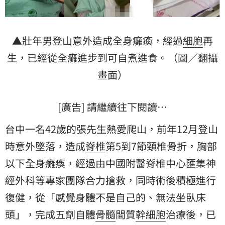
▲壯年男登山意外造成全身癱瘓，經過
細胞
再
生，已經從全癱進步到可自煮進食。（圖／翻攝
畫面）
[廣告] 請繼續往下閱讀…
台中一名42歲的張先生熱愛爬山，前年12月登山
時意外墜落，造成
脊椎
第5到7節頸椎骨折，胸部
以下全身癱瘓，經過由中國附醫脊椎中心匯集
神
經
外科等專家團隊合力搶救，同時術後積極進行
復健，從「感覺身體不是自己的、無法坐臥床
頭」，完成五劑自體
骨髓
間質
幹細胞
治療後，已