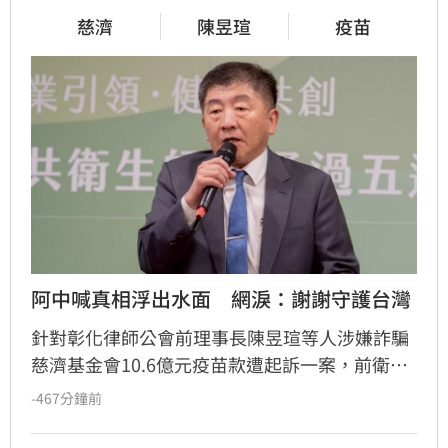
慈濟
陳昱瑄
疫苗
阿中喊真相浮出水面　網淚：謝謝守護台灣
針對彰化律師公會前理事長陳昱瑄等人涉嫌詐騙
慈濟基金會10.6億元疫苗款遭起訴一案，前衛福
部長陳時中感嘆真相終將大白，強調真相正被攤
-467分鐘前
在陽光下。此番言論引發熱烈迴響，超過4萬名
網友湧入臉書力挺，感謝他守護台灣。多位政治