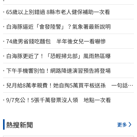
65歲以上別錯過 8縣市老人健保補助一次看
白海豚逼近「會發陸警」？氣象署最新說明
74歲男省錢吃麵包 半年後女兒一看嚇慘
白海豚更近了！「恐輕掃北部」風雨熱區曝
下午手機響別怕！網路降速演習預告將登場
兒月給8萬孝親費！她自掏5萬買平板送孫 一句話愣
原地「傷心不已」
9/7充公！5張千萬發票沒人領 地點一次看
熱搜新聞
更多