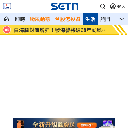
登入
即時
颱風動態
台股怎投資
生活
熱門
影音
通訊
白海豚對流增強！發海警將破68年颱風紀
M1A
錄