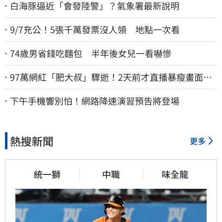
白海豚逼近「會發陸警」？氣象署最新說明
9/7充公！5張千萬發票沒人領 地點一次看
74歲男省錢吃麵包 半年後女兒一看嚇慘
97萬網紅「肥大叔」驟逝！2天前才直播暴瘦畫面
曝 網淚崩：一路好走
下午手機響別怕！網路降速演習預告將登場
熱搜新聞
更多
統一獅
中職
味全龍