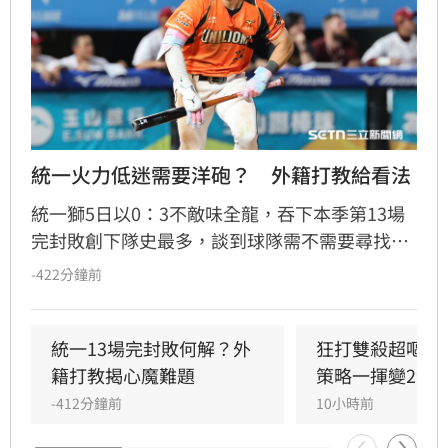
統一火力低迷需要洋砲？　外籍打教給看法
統一獅5日以0：3不敵味全龍，吞下本季第13場
完封敗創下隊史最多，談到球隊需不需要尋找洋
砲加強火力，外籍打擊教練馬修爾直言談補強不
-422分鐘前
如談現況，也認為從開季到現在只有陳傑憲的表
現較為穩定，喊話其他選手也要跳出來。
統一13場完封敗何解？外
狂打雙殺超嘔　
籍打教揭心魔難題
策略一揮變2分
-412分鐘前
10小時前