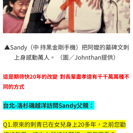
▲Sandy（中 持黑金剛手機）把阿嬤的墓碑文刺
上身感動萬人。 （圖／Johnthan提供）
這是期待快20年的改變 對長輩盡孝道有千千萬萬種不
同的方式
台北-洛杉磯越洋訪問
Sandy
父親：
Q1.原來的刺青已在女兒身上20多年，之前您勸