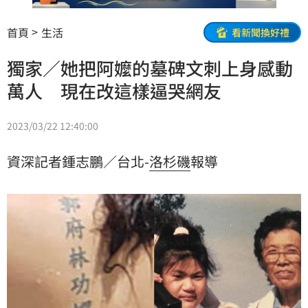
首頁
生活
看新聞換好禮
獨家／她把阿嬤的墓碑文刺上身感動
萬人 現在改這樣逼哭網友
2023/03/22 12:40:00
資深記者鍾志鵬／台北-
洛杉磯
報導