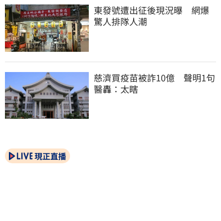
東發號遭出征後現況曝　網爆
驚人排隊人潮
慈濟買疫苗被詐10億　聲明1句
醫轟：太瞎
現正直播