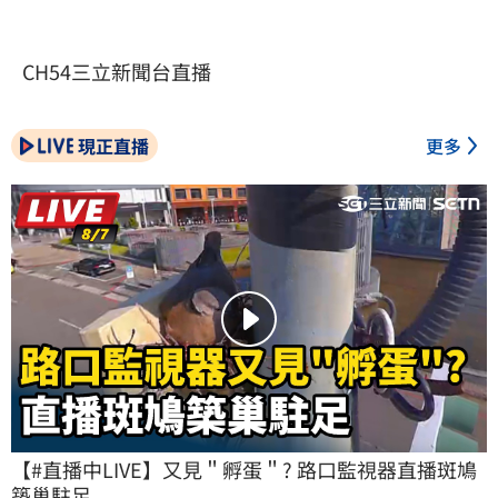
CH54三立新聞台直播
現正直播
更多
【#直播中LIVE】又見＂孵蛋＂? 路口監視器直播斑鳩
築巢駐足