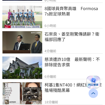
8國球員齊聚高雄　Formosa 
7s掀足球熱潮
6小時前
石崇良、姜至剛驚傳請辭？衛
福部回應了
4分鐘前
慈濟遭詐10億　最新聲明：不
排除提告求償
6分鐘前
柯基1隻NT400！網紅爆中國繁
殖場殘酷黑幕
18分鐘前