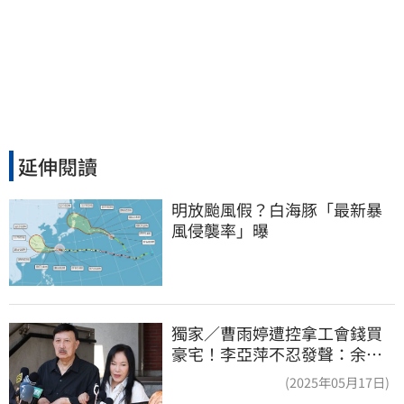
延伸閱讀
明放颱風假？白海豚「最新暴
風侵襲率」曝
獨家／曹雨婷遭控拿工會錢買
豪宅！李亞萍不忍發聲：余天
管工會都貼錢
(2025年05月17日)