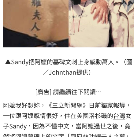
▲Sandy把阿嬤的墓碑文刺上身感動萬人。（圖
／Johnthan提供）
[廣告] 請繼續往下閱讀…
阿嬤我好想妳，《三立新聞網》日前獨家報導，
一位跟阿嬤感情很好，住在美國洛杉磯的
台灣
女
子Sandy，因為不懂中文，當阿嬤過世之後，竟
然將阿嬤墓碑上的文字「郭府林功耀夫人之墓」