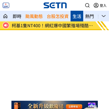
登入
即時
颱風動態
台股怎投資
生活
熱門
影音
殘酷黑
蕭敬騰開餐廳被當盤子？房東溢價快10萬
慈濟買