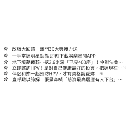
改版大回饋 熱門3C大獎接力送
一手掌握明星動態 即刻下載娛樂星聞APP
地下墳墓遷葬…挖3.6米深「已見400座」！今辦法會安
撫祖先
立即諮詢HPV！是對自己健康最好的投資，把握現在不
PR
嫌晚！
伴侶和妳一起預防HPV，才有資格說愛妳！
PR
直呼難以諒解！張景森喊「慈濟最高層應有人下台」：
受害者是捐款的大眾