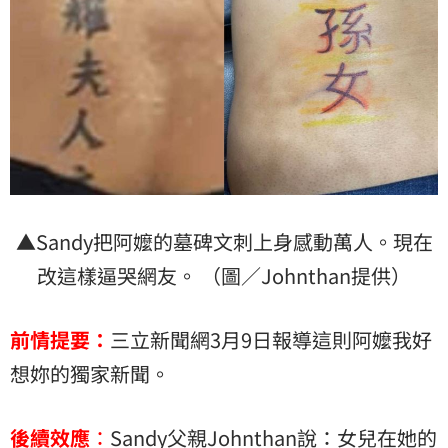
▲Sandy把阿嬤的墓碑文刺上身感動萬人。現在
改這樣逼哭網友。 （圖／Johnthan提供）
前情提要：
三立新聞網3月9日報導這則阿嬤我好
想妳的獨家新聞。
後續效應
：
Sandy父親Johnthan說：女兒在她的