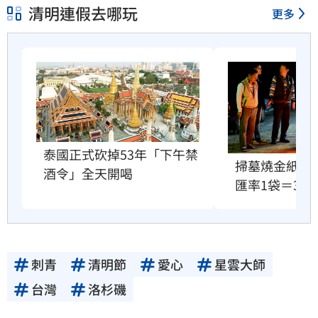
清明連假去哪玩
更多
泰國正式砍掉53年「下午禁
掃墓燒金紙愈
酒令」全天開喝
匯率1袋＝300
刺青
清明節
愛心
星雲大師
台灣
洛杉磯