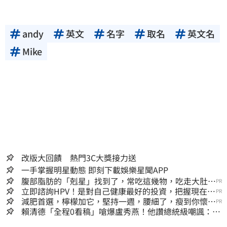
andy
英文
名字
取名
英文名
Mike
改版大回饋 熱門3C大獎接力送
一手掌握明星動態 即刻下載娛樂星聞APP
腹部脂肪的「剋星」找到了，常吃這幾物，吃走大肚
PR
囊，瘦出小蠻腰
立即諮詢HPV！是對自己健康最好的投資，把握現在不
PR
嫌晚！
減肥首選，檸檬加它，堅持一週，腰細了，瘦到你懷疑
PR
人生
賴清德「全程0看稿」嗆爆盧秀燕！他讚總統級嘲諷：把
8年總帳一次掀翻