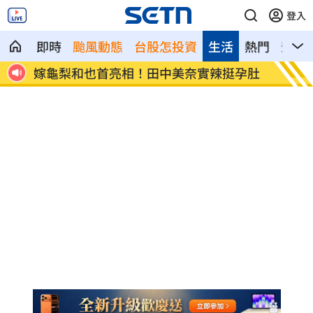
登入
即時
颱風動態
台股怎投資
生活
熱門
影音
功臣
嫁龜梨和也首亮相！田中美奈實辣挺孕肚
「創意
刑