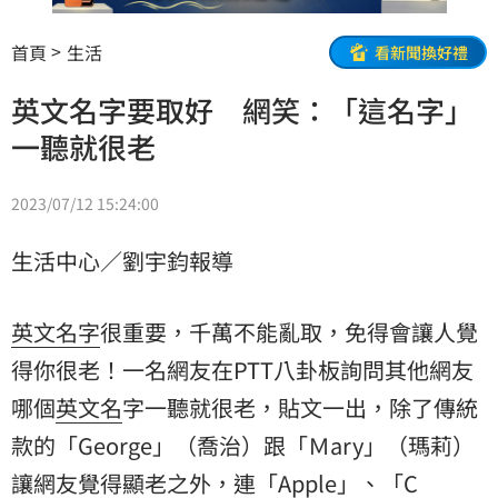
首頁
生活
看新聞換好禮
英文名字要取好 網笑：「這名字」
一聽就很老
2023/07/12 15:24:00
生活中心／劉宇鈞報導
英文
名字
很重要，千萬不能亂取，免得會讓人覺
得你很老！一名網友在PTT八卦板詢問其他網友
哪個
英文名
字一聽就很老，貼文一出，除了傳統
款的「George」（喬治）跟「Ｍary」（瑪莉）
讓網友覺得顯老之外，連「Apple」、「C