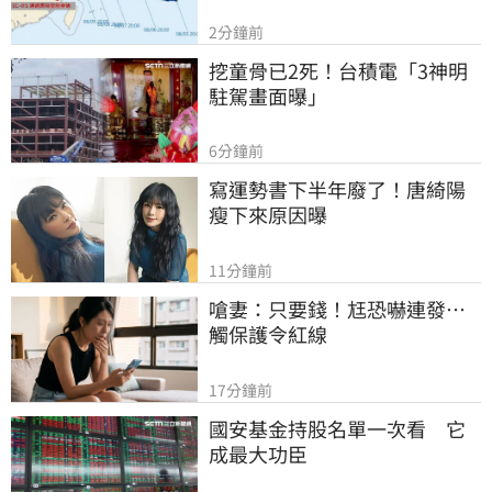
2分鐘前
挖童骨已2死！台積電「3神明
駐駕畫面曝」
6分鐘前
寫運勢書下半年廢了！唐綺陽
瘦下來原因曝
11分鐘前
嗆妻：只要錢！尪恐嚇連發…
觸保護令紅線
17分鐘前
國安基金持股名單一次看　它
成最大功臣