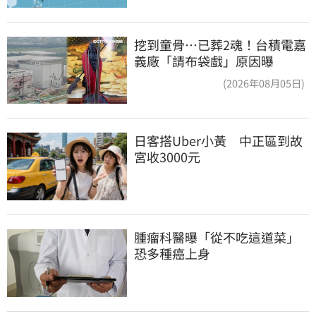
挖到童骨…已葬2魂！台積電嘉
義廠「請布袋戲」原因曝
(2026年08月05日)
日客搭Uber小黃　中正區到故
宮收3000元
腫瘤科醫曝「從不吃這道菜」
恐多種癌上身