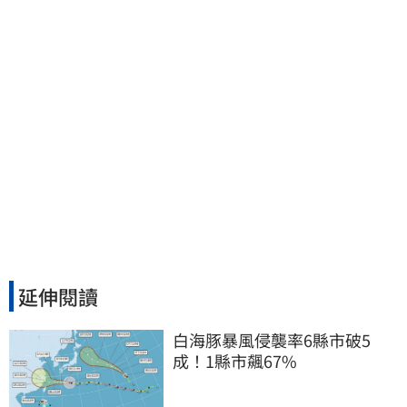
延伸閱讀
白海豚暴風侵襲率6縣市破5
成！1縣市飆67%