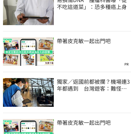
不吃這道菜」：恐多種癌上身
帶著皮克敏一起出門吧
PR
獨家／返國前都被攔？機場連3
年都遇到 台灣遊客：難怪日
本觀光這麼強
帶著皮克敏一起出門吧