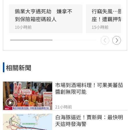
樂，此案震驚鄰居。警方調查指出，林嫌行竊失
風後，竟以膠帶纏繞死者頭部並持棍毆打致死，
鎢業大亨遇死劫　嫌拿不
行竊失風…膠帶
犯後更舉家逃逸。目前林嫌已被羈押禁見，全案
到保險箱密碼殺人
座！遭羈押禁見
仍有待檢警釐清，對於兩個家庭而言，這起悲劇
10小時前
15小時前
造成無法抹滅的傷痛，令人不勝唏噓。
相關新聞
市場到酒場料理！可果美蕃茄
醬創無限可能
21小時前
白海豚逼近！賈新興：最快明
天這時發海警