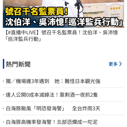
【#直播中LIVE】號召千名監票員！沈伯洋、吳沛憶
「巡洋監兵行動」
熱門新聞
更多
獨／機場連3年遇到 她：難怪日本觀光強
達人公開0成本滅蟑法！靠剩酒一夜抓2隻
白海豚颱風「明恐發海警」 全台炸雨3天
白海豚高機率發海警！北部恐爛成一坨泥