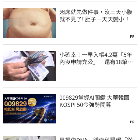
起床就先做件事，沒三天小腹
就不見了! 肚子一天天變小！
PR
小確幸！一早入帳4.2萬「5年
內沒申請充公」 還有18筆錢
連發到8月底
009829掌握AI關鍵 大華韓國
KOSPI 50今強勢開募
PR
易損傷DNA 腫瘤科醫曝「從