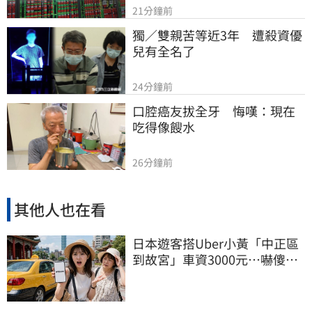
21分鐘前
獨／雙親苦等近3年　遭殺資優
兒有全名了
24分鐘前
口腔癌友拔全牙　悔嘆：現在
吃得像餿水
26分鐘前
其他人也在看
日本遊客搭Uber小黃「中正區
到故宮」車資3000元…嚇傻：
都沒心情逛了