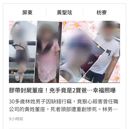
屏東
黃聖玹
枋寮
膠帶封屍董座！兇手竟是2寶爸…幸福照曝
30多歲林姓男子因缺錢行竊，竟狠心殺害曾任職
公司的黃姓董座，死者頭部遭重創慘死。林男過
去曾受死者信任，熟知豪宅內部陳設，竟因此引
9小時前
狼入室。林男平時展現愛家形象，與妻兒生活和