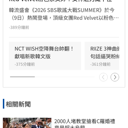
韓流盛會《2026 SBS歌謠大戰SUMMER》於今
（9日）熱鬧登場，頂級女團Red Velvet以粉色系
精緻造型驚艷亮相，展現夏日女王強大氣場。此
-389分鐘前
次她們帶來由成員Joy參與製作的人氣歌曲
〈Surfin' Boy〉，將Bossa Nova、雷鬼節奏與
House Groove巧妙融合，曲風清爽且具質感。
NCT WISH空降舞台帥翻！
RIIZE 3神曲
成員們以優雅且帶有度假感的舞蹈動作，完美詮
獻唱新歌韓文版
句話逼哭粉絲
釋歌曲的波浪律動，將夏日氛圍推向最高點。儘
-375分鐘前
-361分鐘前
管僅演出單曲，Red Velvet仍憑藉成熟且活潑的
舞台魅力，成功吸引全場目光，為粉絲帶來一場
視覺與聽覺的夏日饗宴。
相關新聞
2000人堵教堂搶看C羅婚禮　
竟是超大烏龍