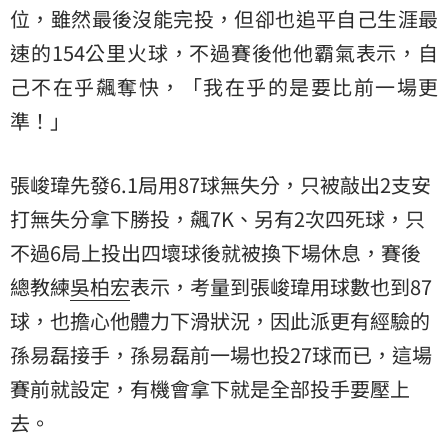
位，雖然最後沒能完投，但卻也追平自己生涯最
速的154公里火球，不過賽後他他霸氣表示，自
己不在乎飆奪快，「我在乎的是要比前一場更
準！」
張峻瑋先發6.1局用87球無失分，只被敲出2支安
打無失分拿下勝投，飆7K、另有2次四死球，只
不過6局上投出四壞球後就被換下場休息，賽後
總教練
吳柏宏
表示，考量到張峻瑋用球數也到87
球，也擔心他體力下滑狀況，因此派更有經驗的
孫易磊接手，孫易磊前一場也投27球而已，這場
賽前就設定，有機會拿下就是全部投手要壓上
去。