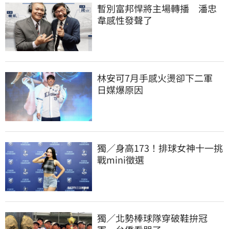
暫別富邦悍將主場轉播　潘忠
韋感性發聲了
林安可7月手感火燙卻下二軍　
日媒爆原因
獨／身高173！排球女神十一挑
戰mini徵選
獨／北勢棒球隊穿破鞋拚冠