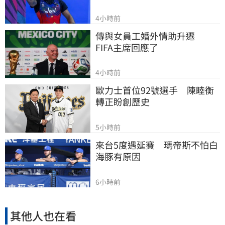
4小時前
傳與女員工婚外情助升遷　
FIFA主席回應了
4小時前
歐力士首位92號選手　陳睦衡
轉正盼創歷史
5小時前
來台5度遇延賽　瑪帝斯不怕白
海豚有原因
6小時前
其他人也在看