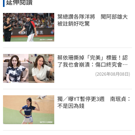
延伸閱讀
葉總讚各隊洋將　聞阿部雄大
被註銷好吃驚
蔡依珊撕掉「完美」標籤！認
了我也會崩潰：傷口終究會癒
合
(2026年08月08日)
獨／曝YT暫停更3週　南珉貞：
不是因為錢