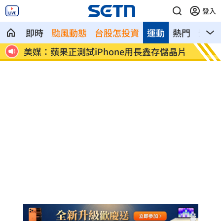
登入
即時
颱風動態
台股怎投資
運動
熱門
影音
儲晶片
不滿學生請假！導師脫口「那隻...
性侵慣
事