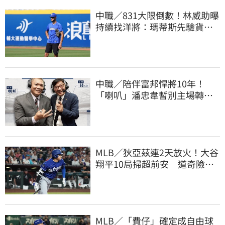
中職／831大限倒數！林威助曝
持續找洋將：瑪蒂斯先驗貨、
威哥神會再試
中職／陪伴富邦悍將10年！
「喇叭」潘忠韋暫別主場轉
播 感性發聲了
MLB／狄亞茲連2天放火！大谷
翔平10局掃超前安 道奇險逃9
年來最長8連敗
MLB／「費仔」確定成自由球