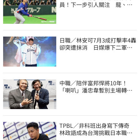
員！下一步引人關注 龍、獅
都曾表態想網羅
日職／林安可7月3成打擊率4轟
卻突遭抹消 日媒爆下二軍背
後原因
中職／陪伴富邦悍將10年！
「喇叭」潘忠韋暫別主場轉
播 感性發聲了
TPBL／非科班出身寫下傳奇
林政語成為台灣挑戰日本職籃
教練第一人