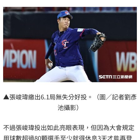
▲張峻瑋繳出6.1局無失分好投。（圖／記者劉彥
池攝影）
不過張峻瑋投出如此亮眼表現，但因為大會規定
用球數超過80顆選手至少就得休息3天才能再登