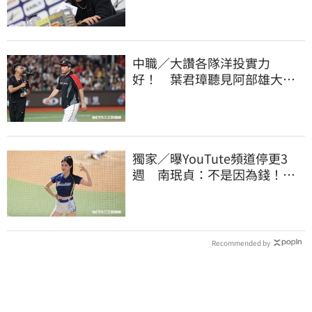
中職／大讚各隊洋投實力
好！ 葉君璋聽見阿部雄大被
註銷好吃驚
獨家／曝YouTute頻道停更3
週 南珉貞：不是因為錢！粉
絲這句讓她不放棄
Recommended by