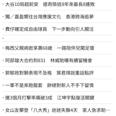
大谷10局超前安 道奇險逃9年來最長8連敗
獨／嘉盈嚮往台灣應援文化 香港跨海追夢
費仔確定成自由球員 下一步動向引人關注
梅西父親病逝享壽68歲 一路陪伴兒闖足壇
阿部雄大合約到831 林威助曝有續留機會
郭郁政對獅表現不及格 葉君璋說重話點評
一軍不是來跑龍套 餅總對新人不手下留情
連3個月打擊率飆破3成 江坤宇點復活關鍵
女山友攀登「八大秀」迷途失聯4天 家人急求助：
剩我媽還沒找到