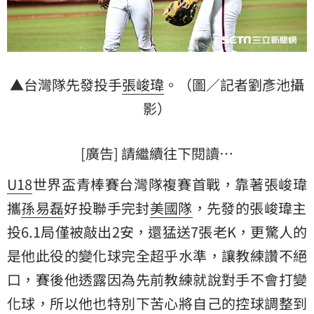
▲台灣隊先發投手
張峻瑋
。（圖／記者劉彥池攝
影）
[廣告] 請繼續往下閱讀…
U18
世界盃青棒賽台灣隊複賽首戰，靠著張峻瑋
攜
孫易磊
好投聯手完封
美國隊
，先發的張峻瑋主
投6.1局僅被敲出2安，還猛送7張老K，更驚人的
是他此役的變化球完全超乎水準，讓教練讚不絕
口，賽後他透露因為先前教練就說對手不會打變
化球，所以他也特別下苦心將自己的控球調整到