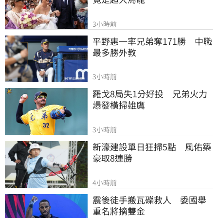
3小時前
平野惠一率兄弟奪171勝　中職
最多勝外教
3小時前
羅戈8局失1分好投　兄弟火力
爆發橫掃雄鷹
3小時前
新濠建設單日狂掃5點　風佑築
豪取8連勝
4小時前
震後徒手搬瓦礫救人　委國舉
重名將摘雙金