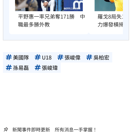
平野惠一率兄弟奪171勝　中
羅戈8局失1
職最多勝外教
力爆發橫掃雄
美國隊
U18
張峻偉
吳柏宏
孫易磊
張峻瑋
新聞事件即時更新 所有消息一手掌握！