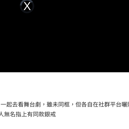
Video
驚呆
Player
09:01
is
loading.
光
09:00
牲品
09:00
心結
08:58
可能
12:00
」
18:00
意
13:00