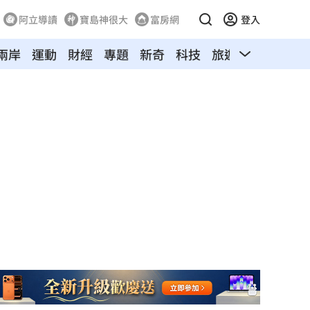
阿立導讀
寶島神很大
富房網
登入
兩岸
運動
財經
專題
新奇
科技
旅遊
汽車
寵物