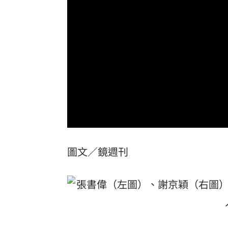
孫儷妝容靠12歲女兒化 友人一看成果
關聖帝君生日快樂！關公最疼的3種人曝
黃捷親赴公視考察 力挺：別成惡鬥犧
培若塔居中協調 化解索托與林多多年
台灣彩券開獎直播中
20:31
LIVE三立+24小時直播
15:27
圖文／鏡週刊
三立iNEWS新聞台線上直播
18:00
市場到酒場料理！可果美蕃茄醬創無限
父親節送會拉筋的按摩椅 爸爸「筋歡喜
油品食安事件引關注 挑選保健食品要注