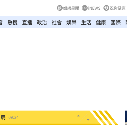
娛樂星聞
iNEWS
祝你健康
音
熱搜
直播
政治
社會
娛樂
生活
健康
國際
酸爆
09:31
曝」
09:30
歉
09:27
因曝
09:25
出局
09:24
保
09:20