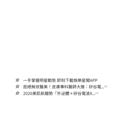
一手掌握明星動態 即刻下載娛樂星聞APP
拒絕無效醫美！皮膚專科醫師大推：矽谷電...
PR
2026美肌新趨勢「外泌體＋矽谷電波X...
PR