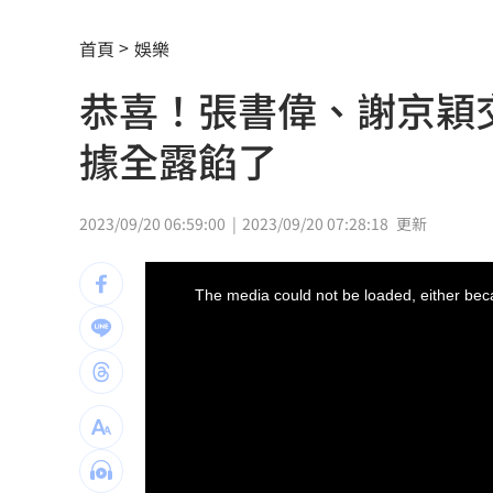
嗆妻：只要錢！尪恐嚇連發…觸保護令
首頁
娛樂
國安基金持股名單一次看 它成最大功
恭喜！張書偉、謝京穎
嫁龜梨和也首亮相！田中美奈實辣挺孕
據全露餡了
「創意私房」陳老師偷拍！更一審改判
獨／雙親苦等近3年 遭殺資優兒有全名
2023/09/20 06:59:00
2023/09/20 07:28:18
更新
口腔癌友拔全牙 悔嘆：現在吃得像餿
This
is
a
The media could not be loaded, either beca
modal
開盤／台積電跌20元壓盤 大盤摔近200
window.
幼幼台哥哥變博士藝人 李博翔情牽王
突遭王宇婕取代 鄭仲茵本尊回應真實
關公生日「2類人」不能拜！恐惹禍上身