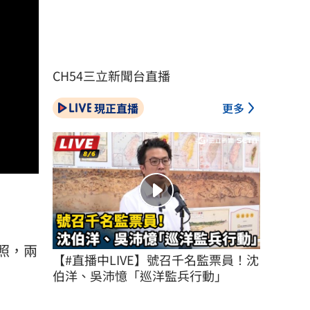
CH54三立新聞台直播
現正直播
更多
【#直播中LIVE】號召千名監票員！沈
伯洋、吳沛憶「巡洋監兵行動」