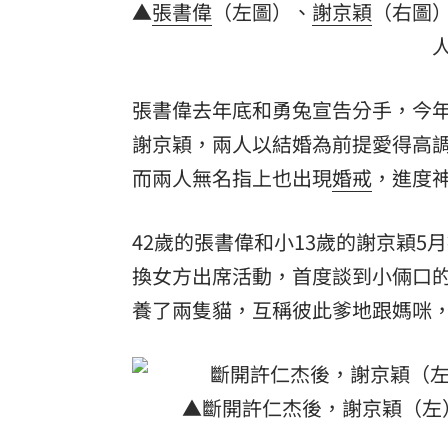
▲
張書偉
（左圖）、
謝京穎
（右圖
罕病博士彭士齊 輪椅上的生命覺醒！
11
酷澎「爸氣父親節」國際官方品牌齊聚
張書偉去年底和勇兔宣告分手，今年
謝京穎，兩人以結婚為前提愛得高
而兩人無名指上也出現
婚戒
，進度
42歲的張書偉和小13歲的謝京穎
換女方出席活動，首度談到小倆口
養了兩隻貓，互稱彼此爹地跟媽咪
▲斷開許仁杰後，謝京穎（左