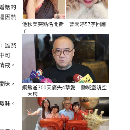
婚姻的
還因熱
池秋美突點名開撕　曹雨婷57字回應
了
，雖然
中可
情戒。
鋼鐵爸300天痛失4摯愛　慟喊靈魂空
一大塊
曖昧。