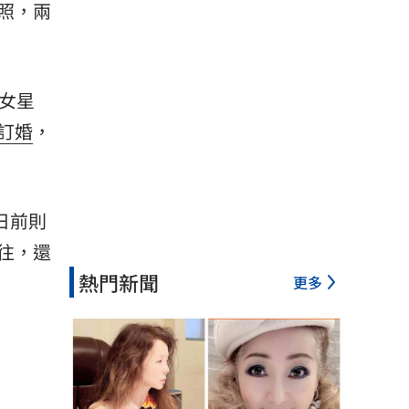
照，兩
女星
訂婚
，
日前則
往，還
熱門新聞
更多
。