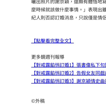
曬出照片的謝京穎，還頗有體悟地
麼時候就該做什麼事情。」表現出
紀人則否認訂婚消息，只說僅是情
【點擊看完整全文】
更多鏡週刊報導
【對戒露餡悄訂婚1】張書偉私下
【對戒露餡悄訂婚2】告假女友同戲
【對戒露餡悄訂婚3】謝京穎情史
©外稿