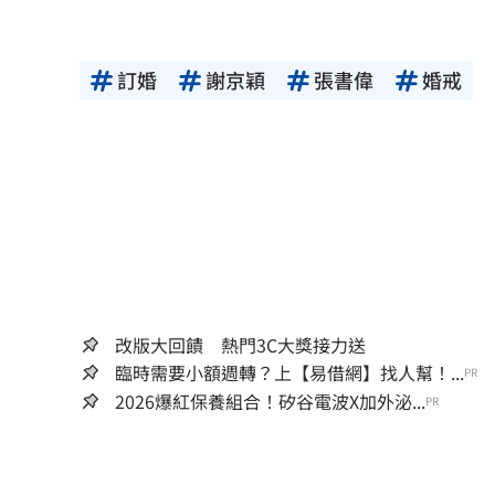
訂婚
謝京穎
張書偉
婚戒
改版大回饋 熱門3C大獎接力送
臨時需要小額週轉？上【易借網】找人幫！...
PR
2026爆紅保養組合！矽谷電波X加外泌...
PR