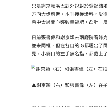
只是謝京穎嘴巴對外說對於登記結
方向大步前進。本刊接獲爆料，愛
戀中太過開心導致幸福肥，凸肚一
日前張書偉和謝京穎去兩廳院看綠
並未同框，但在各自的IG都曬出了
見，小倆口的左手無名指，都戴上
▲謝京穎（右）和張書偉（左）在