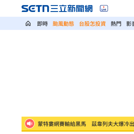
即時
颱風動態
台股怎投資
熱門
影
香港玩具商急喊「永遠支持一中」 遭
挖童骨已2死！台積電「3神明駐駕畫面
軍人支援「蜈蚣陣」收2千觸法 廟方道
寫運勢書下半年廢了！唐綺陽瘦下來原
蒙特婁網賽輸給黑馬 茲韋列夫大爆冷
永慶不動產爆違反個資法！士院裁定交