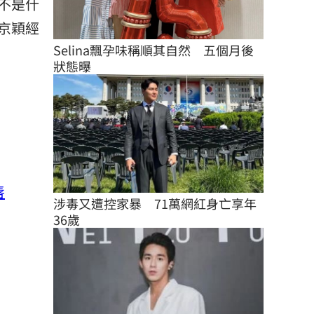
不是什
京穎經
Selina飄孕味稱順其自然　五個月後
狀態曝
唇
涉毒又遭控家暴　71萬網紅身亡享年
36歲