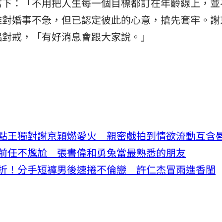
寫下：「不用把人生每一個目標都訂在年齡線上，並
雖對婚事不急，但已認定彼此的心意，搶先套牢。謝
侶對戒，「有好消息會跟大家說。」
句點王獨對謝京穎燃愛火 親密戲拍到情欲流動互含
前任不尷尬 張書偉和勇兔當最熟悉的朋友
曲折！分手短褲男後速捲不倫戀 許仁杰冒雨進香閨