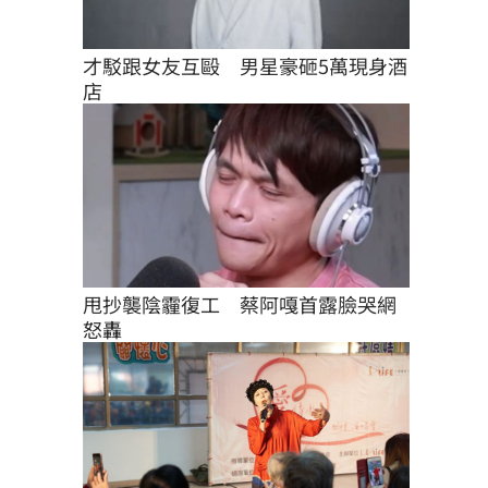
才駁跟女友互毆　男星豪砸5萬現身酒
店
甩抄襲陰霾復工　蔡阿嘎首露臉哭網
怒轟