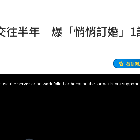
紅線
09:19
臣
09:15
交往半年 爆「悄悄訂婚」1
肚
09:15
輕刑
09:13
了
09:12
看新聞
水
09:10
use the server or network failed or because the format is not supporte
點
09:07
欣晨
09:05
主因
09:04
09:04