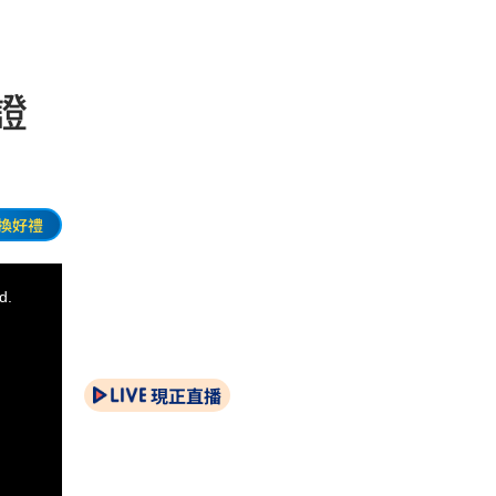
證
換好禮
d.
現正直播