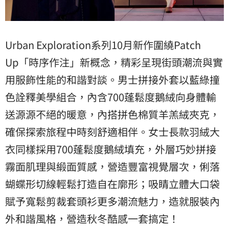
Urban Exploration系列10月新作圍繞Patch
Up「時序作注」新概念，精彩呈現街頭潮流與實
用服飾性能的和諧對談。男士拼接外套以藍綠撞
色詮釋美學組合，內含700蓬鬆度鵝絨向身體輸
送源源不絕的暖意，內搭拼色棉質羊羔絨夾克，
確保探索旅程中時刻舒適相伴。女士長款羽絨大
衣同樣採用700蓬鬆度鵝絨填充，外層巧妙拼接
霧面肌理與緞面質感，營造豐富視覺層次，俐落
蝴蝶形切線輕鬆打造自在廓形；吸睛立體大口袋
賦予寬鬆剪裁套頭衫更多潮流魅力，造就服裝內
外和諧風格，營造秋冬酷感一套搞定！