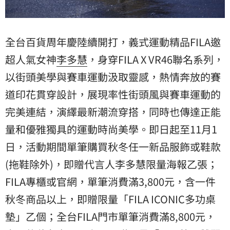
全台百貨周年慶陸續開打，義式運動精品FILA邀
超人氣女神
李多慧
，身穿FILA X VR46聯名系列，
以街頭美學與賽車運動汲取靈感，熱情奔放的賽
道印花貫穿設計，展現率性街頭風與賽車運動的
完美連結，演繹最新潮流穿搭，同時也傳達正能
量和優雅獨具的運動時尚美學。即日起至11月1
日，活動期間單筆購買秋冬任一新品服飾或鞋款
(拖鞋除外)，即贈代言人李多慧限量海報乙張；
FILA專櫃或官網，單筆消費滿3,800元，含一件
秋冬商品以上，即贈限量「FILA ICONIC多功桌
墊」乙個；全台FILA門市單筆消費滿8,800元，