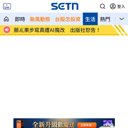
登入
即時
颱風動態
台股怎投資
生活
熱門
影音
！
連三個月CPI破通膨線 央行政策走勢曝
三峽街