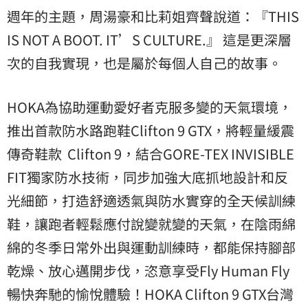
週年的主題，周湯豪和比莉姐齊聲說道：『THIS
IS NOT A BOOT. IT’S CULTURE.』 這是更深層
次的自我實現，也是屬於每個人自己的故事。
HOKA為協助運動愛好者克服多變的天氣環境，
推出首款防水路跑鞋Clifton 9 GTX，將輕量緩震
傳奇鞋款 Clifton 9，結合GORE-TEX INVISIBLE
FIT獨家防水技術，同步加強大底抓地設計和反
光細節，
打造舒適透氣與防水實穿的全天候訓練
鞋，
讓跑者輕鬆應付說變就變的天氣，
在陰雨綿
綿的冬季日常外出與運動訓練時，都能保持腳部
乾燥、
放心邁開步伐，恣意享受Fly Human Fly
暢快奔馳的愉悅體驗！HOKA Clifton 9 GTX台灣