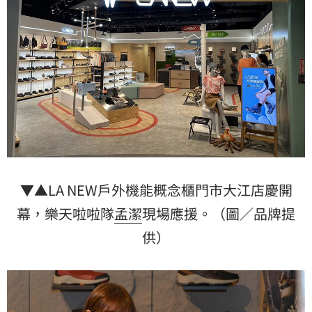
▼▲LA NEW戶外機能概念櫃門市大江店慶開
幕，樂天啦啦隊
孟潔
現場應援。（圖／品牌提
供）