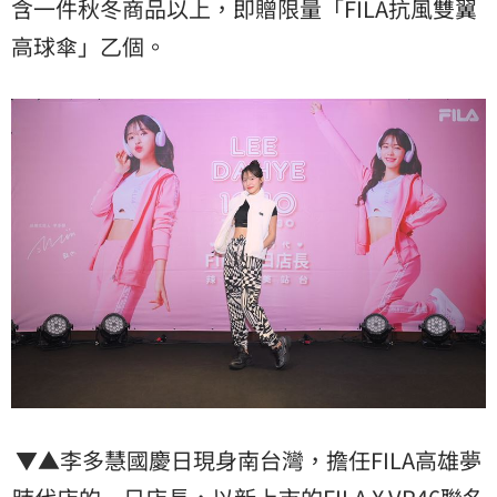
含一件秋冬商品以上，即贈限量「FILA抗風雙翼
高球傘」乙個。
▼▲李多慧國慶日現身南台灣，擔任FILA高雄夢