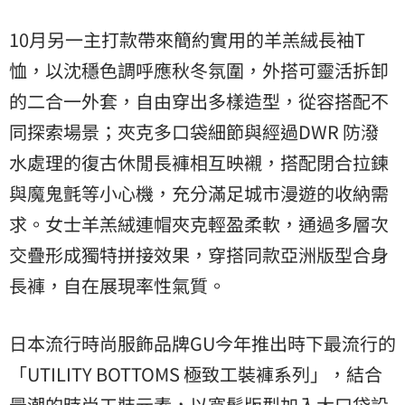
10月另一主打款帶來簡約實用的羊羔絨長袖T
恤，以沈穩色調呼應秋冬氛圍，外搭可靈活拆卸
的二合一外套，自由穿出多樣造型，從容搭配不
同探索場景；夾克多口袋細節與經過DWR 防潑
水處理的復古休閒長褲相互映襯，搭配閉合拉鍊
與魔鬼氈等小心機，充分滿足城市漫遊的收納需
求。女士羊羔絨連帽夾克輕盈柔軟，通過多層次
交疊形成獨特拼接效果，穿搭同款亞洲版型合身
長褲，自在展現率性氣質。
日本流行時尚服飾品牌GU今年推出時下最流行的
「UTILITY BOTTOMS 極致工裝褲系列」，結合
最潮的時尚工裝元素，以寬鬆版型加入大口袋設