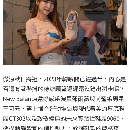
微涼秋日將近，2023年轉瞬間已經過半，內心是
否還有著懸掛的待辦願望遲遲還沒跨出腳步呢？
New Balance邀好感系演員邵雨薇與萌寵系男星
王可元，穿上揉合運動場域與現代審美的厚底鞋
履CT302以及致敬經典的未來實驗性鞋履9060，
透過動靜皆宜的個性魅力，詮釋鞋款的型格穿