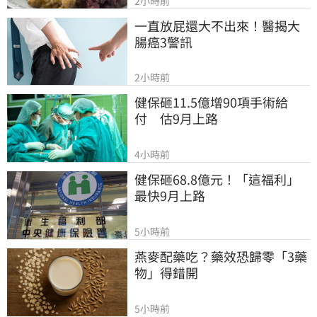
2小時前
一直放屁還大不出來！醫揭大
腸癌3警訊
2小時前
健保砸11.5億增90項手術給
付　估9月上路
4小時前
健保砸68.8億元！「這福利」
最快9月上路
5小時前
燕麥配藥吃？藥效恐歸零「3藥
物」得錯開
5小時前