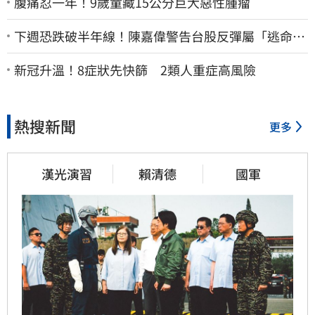
腹痛忍一年！9歲童藏15公分巨大惡性腫瘤
下週恐跌破半年線！陳嘉偉警告台股反彈屬「逃命
波」：空頭大屠殺剛開始
新冠升溫！8症狀先快篩 2類人重症高風險
熱搜新聞
更多
漢光演習
賴清德
國軍