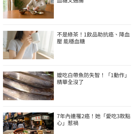
血糖又通腸
不是綠茶！1飲品助抗癌、降血
壓 能穩血糖
嬤吃白帶魚防失智！「1動作」
精華全沒了
7年內連罹2癌！她「愛吃3款點
心」惹禍