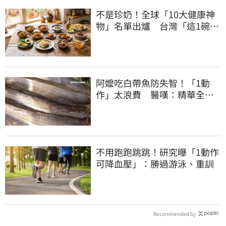
不是珍奶！全球「10大健康神
物」名單出爐 台灣「這1碗」
霸氣上榜
阿嬤吃白帶魚防失智！「1動
作」太浪費 醫嘆：精華全沒
了
不用跑跑跳跳！研究曝「1動作
可降血壓」：勝過游泳、重訓
Recommended by