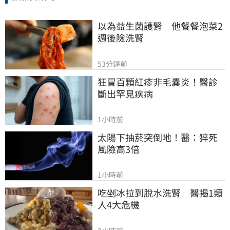
以為益生菌護腎　他餐餐泡菜2
週後險洗腎
53分鐘前
狂冒百顆紅疹非毛囊炎！醫診
斷出罕見疾病
1小時前
太陽下抽菸突倒地！醫：猝死
風險高3倍
1小時前
吃剉冰拉到脫水洗腎　醫揭1類
人4大危機