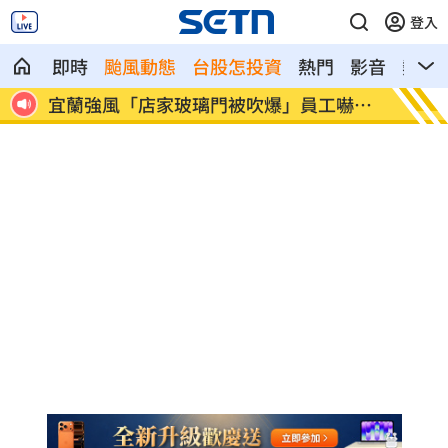
登入
即時
颱風動態
台股怎投資
熱門
影音
熱搜
工嚇抱
配合漢光！管碧玲視導平戰轉換與出港課
向姜
目
友