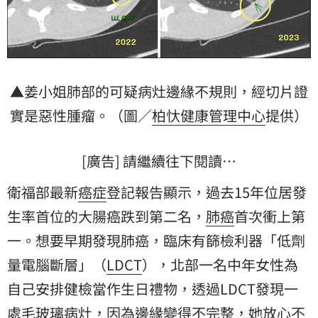
▲姜小姐肺部的可疑病灶邊緣不規則，經切片證
實是惡性腫瘤。（圖／
柏忕健康管理中心
提供）
[廣告] 請繼續往下閱讀…
衛福部最新
癌症
登記報告顯示，過去15年位居發
生率首位的大腸癌跌到第二名，
肺癌
首次衝上第
一。想要早期發現肺癌，臨床有篩檢利器「低劑
量電腦斷層」（
LDCT
），北部一名中年女性為
自己安排健檢當作生日禮物，透過LDCT發現一
處毛玻璃病灶，因為邊緣變得不完整，她放心不