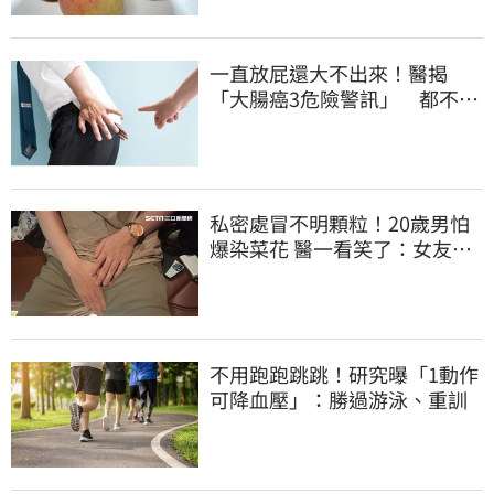
一直放屁還大不出來！醫揭
「大腸癌3危險警訊」 都不排
氣也該緊張
私密處冒不明顆粒！20歲男怕
爆染菜花 醫一看笑了：女友常
誤會
不用跑跑跳跳！研究曝「1動作
可降血壓」：勝過游泳、重訓