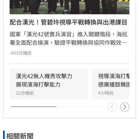
配合漢光！管碧玲視導平戰轉換與出港課目
國軍「漢光42號實兵演習」進入關鍵階段，海巡
署全面配合操演，驗證平戰轉換與協同作戰效
能。海委會主委管碧玲親赴台北港與左營軍港視
-453分鐘前
導，肯定海巡艦艇在濱海打擊及反封鎖護航任務
中的整備狀況。
漢光42無人機秀攻擊力　
視導濱海打擊操
展現濱海打擊能力
德廣播鼓舞國軍
22分鐘前
4小時前
相關新聞