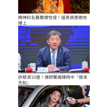
精神科名醫驚爆性侵！逼男病患跪地
硬上
詐慈濟10億！律師驚揭陳時中『根本
先知』