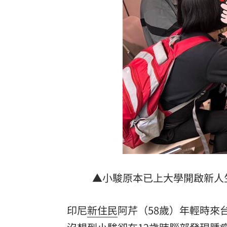
Q2獲利年增221% 愛普*EPS衝4.18元
台灣彩券開獎直播中
20:31
LIVE三立+24小時直播
15:27
三立iNEWS新聞台線上直播
18:00
商場戰國來臨 台中「頂奢大道」逐漸
台彩父親節推新刮刮樂千萬頭獎超「爸
「拍片人的多重宇宙」職涯論壇9/12登
▲小駿原本已上大學開啟新人
8國球員齊聚高雄 Formosa 7s掀足球
理想混蛋號召粉絲跨海追星吃美食！
18:
印尼
新住民
阿芹（58歲）年輕時來