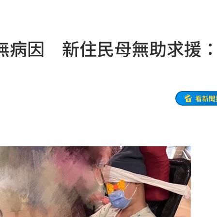
一場
04:58
發聲
04:43
無病因 新住民母無助求援
0%
04:20
04:17
04:04
看新聞
拉鋸
03:10
分
03:08
創高
03:06
:53
報酬
01:45