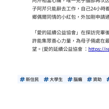
阿芹相當心痛，唯一兒子腦部再次
子阿芹只能辭去工作，自己24小時
鄉偶爾同情的小紅包，外加剛申請
「愛的延續公益協會」在探訪完畢
許能集眾善心力量，為母子倆處在
望。(愛的延續公益協會 ：
https://r
新住民
大學生
腦癱
資助