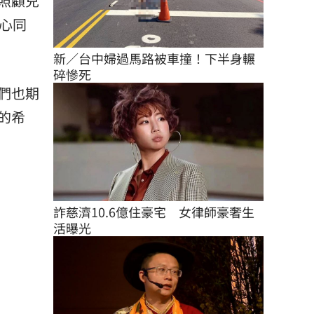
照顧兒
心同
新／台中婦過馬路被車撞！下半身輾
碎慘死
們也期
的希
詐慈濟10.6億住豪宅　女律師豪奢生
活曝光