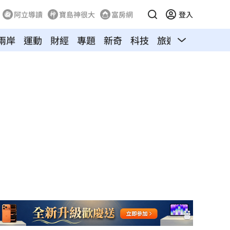
阿立導讀
寶島神很大
富房網
登入
兩岸
運動
財經
專題
新奇
科技
旅遊
汽車
寵物