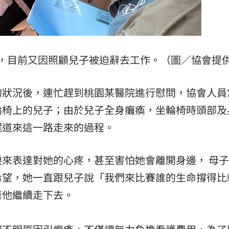
，目前又因照顧兒子被迫辭去工作。（圖／協會提
的狀況後，連忙趕到桃園某醫院進行慰問，協會人員
輪椅上的兒子；由於兒子全身癱瘓，坐輪椅時頭部及
娓道來這一路走來的過程。
來表達對她的心疼，甚至害怕她會離開身邊， 母
希望，她一直跟兒子說「我們來比賽誰的生命撐得比
著他繼續走下去。