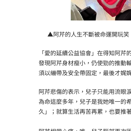
▲阿芹的人生不斷被命運開玩笑
「愛的延續公益協會」在得知阿芹
發現阿芹身材瘦小，仍使勁的推動
須以繃帶及安全帶固定，最後才娓
阿芹悲傷的表示，兒子只能用流眼淚
為命這麼多年，兒子是我她唯一的
久」；就算生活再苦再累，也要推