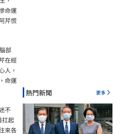
生，
慘命運
阿芹慌
腦部
芹在經
心人，
，命運
熱門新聞
更多
迷不
肩扛起
往來各