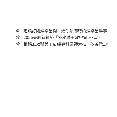
追蹤訂閱娛樂星聞 給你最即時的娛樂星鮮事
2026美肌新趨勢「外泌體＋矽谷電波X...
PR
拒絕無效醫美！皮膚專科醫師大推：矽谷電...
PR