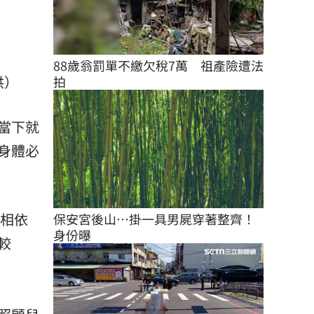
88歲翁罰單不繳欠稅7萬　祖產險遭法
供）
拍
當下就
身體必
子相依
保安宮後山…掛一具男屍穿著整齊！
身份曝
較