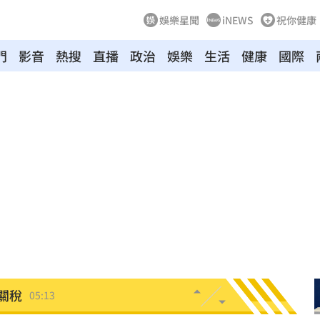
娛樂星聞
iNEWS
祝你健康
翻
06:09
門
影音
熱搜
直播
政治
娛樂
生活
健康
國際
毒駕
06:08
6:00
！
05:45
率曝
05:44
炸鍋
05:43
新高
05:23
關稅
05:13
5:05