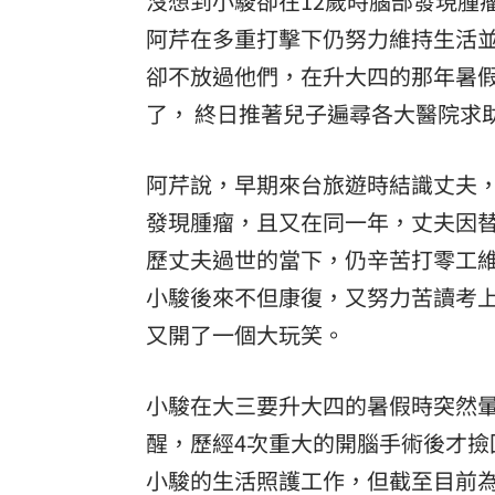
沒想到小駿卻在12歲時腦部發現腫
阿芹在多重打擊下仍努力維持生活
卻不放過他們，在升大四的那年暑
了， 終日推著兒子遍尋各大醫院求
阿芹說，早期來台旅遊時結識丈夫，
發現腫瘤，且又在同一年，丈夫因
歷丈夫過世的當下，仍辛苦打零工
小駿後來不但康復，又努力苦讀考
又開了一個大玩笑。
小駿在大三要升大四的暑假時突然
醒，歷經4次重大的開腦手術後才
小駿的生活照護工作，但截至目前