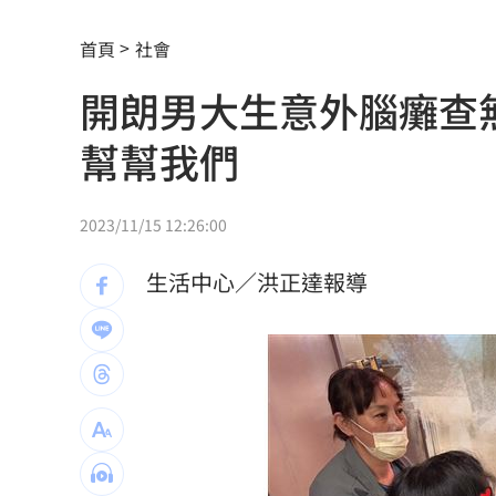
解散統促黨？他曝翁曉玲一招：恐白忙
首頁
社會
疫苗真相！蔣萬安嗆一句 謝金河痛心
開朗男大生意外腦癱查
股災這8檔規模逆勢創高 它最猛成長逾1
幫幫我們
爆掛表妹當小三！表姊擅貼IG下場慘了
半導體與綠能雙箭頭！ 「它」霸氣狂賺
2023/11/15 12:26:00
華許9月升息？ING：匯市在他與戰爭間
生活中心／洪正達報導
老後離婚財產怎麼分？ 丈夫退休金拒
「這餐飲集團」擺脫陰霾！上半年營收
賓士S500擋浩劫！車主這話暖哭全網
01
台股暴跌誰最能扛 高含金這幾檔繳正