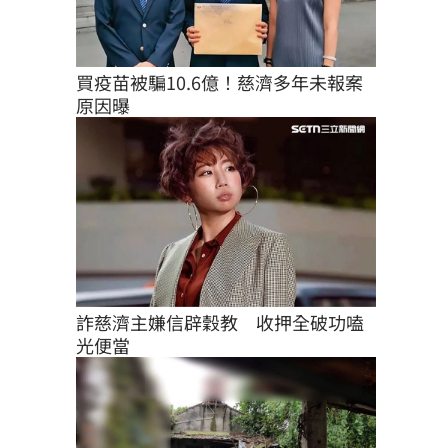
買疫苗被騙10.6億！慈濟多年未報案
原因曝
詐慈濟主嫌信辟穀教　收押全破功嗑
光便當