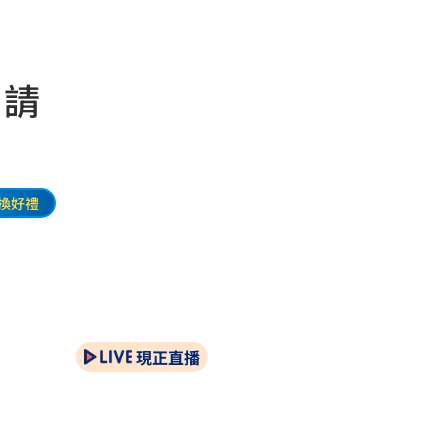
：請
換好禮
現正直播