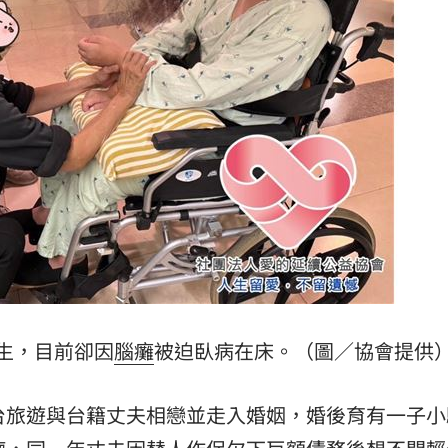
！
01:20
成形
12:00
」氣
12:00
場！
10:30
生，目前卻因
腦癱
被迫臥病在床。（圖／協會提供
熱潮
10:00
15
台旅遊與台籍丈夫相戀並走入婚姻，婚後育有一子小