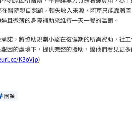
因不明原因引癱瘓，不僅讓無力負擔看護費用，為了
都在醫院親自照顧，頓失收入來源，阿芹只能靠著善
通過且微薄的身障補助來維持一天一餐的溫飽。
後承諾，將協助規劃小駿在復健期的所需資助，社工
最艱困的處境下，提供完整的援助，讓他們看見更多
eurl.cc/K3oVjp
)
困頓