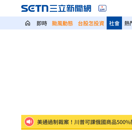
慈濟遭詐10億 AIT突發文打擊詐騙網笑
即時
颱風動態
台股怎投資
社會
熱
新北爆警匪追逐…轟4槍射3輪！破窗逮
強彈千點！「18檔」收復失土台股ETF
0
7月急跌觸底 高含積這幾檔受益人激增
白海豚海警範圍擴大！最新暴風圈侵襲
慈濟遭詐10億 國民黨不認錯反嗆⋯網
就業意外爆冷！那指漲342點 標普500
美通過制裁案！川普可課俄國商品500%
日本銀髮族瘋工作 逾4成想做到80歲
0