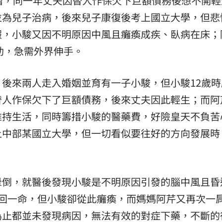
瘤，同一年丈夫因替人作保欠下巨額債務後想不開輕
並為兒子治病，後來兒子康復後考上國立大學，但悲
假，小駿又因不明原因中風且癱瘓成疾、臥病在床；
助，急需外界伸手。
後來兩人走入婚姻並育有一子小駿，但小駿12歲時
替人作保欠下了巨額債務，後來丈夫因此輕生；而阿
維持生活，同時籌措小駿的醫藥費，好險皇天不負苦
上中部某國立大學，但一切看似要往好的方向發展時
暈倒，就醫後發現小駿是不明原因引發的腦中風且昏
撿回一命，但小駿卻從此癱瘓，而媽媽阿芹又再次一
為止都並未發現病因，無法有效的對症下藥，不斷的