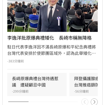
李逸洋批原爆典禮矮化　長崎市稱無降格
駐日代表李逸洋因不滿長崎原爆和平紀念典禮將
台灣代表安排於使節團區域外，認為此舉矮化台
灣國格，決定缺席該活動並表達嚴正抗議。對
-383分鐘前
此，長崎市政府回應，台灣代表座位安排與去年
相同，均為「海外席」，並無刻意降格意圖。
長崎原爆典禮台灣待遇惹
拜登攝護腺癌轉
議　遭疑顧忌中國
台灣推癌篩防晚
-299分鐘前
-56分鐘前