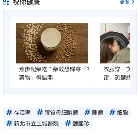
祝你健康
更多
衣服穿一次就
燕麥配藥吃？藥效恐歸零「3
雷」恐釀悲劇
藥物」得錯開
存活率
膠質母細胞瘤
腫瘤
細胞
新北市立土城醫院
魏國珍