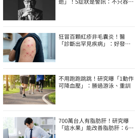
逝」！5症狀是警訊：不只吞嚥
困難
狂冒百顆紅疹非毛囊炎！醫
「診斷出罕見疾病」：好發這
族群
不用跑跑跳跳！研究曝「1動作
可降血壓」：勝過游泳、重訓
700萬台人有脂肪肝！研究曝
「這水果」能改善脂肪肝：6週
就見效