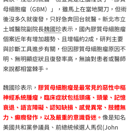
母細胞瘤（GBM）」，雖馬上在當地開刀，但術
後沒多久就復發，只好急奔回台就醫。
新北市立
土城醫院
副院長
魏國珍
表示，國內膠質母細胞瘤
個案近年有增加趨勢、且增幅約2成，研判主要
與診斷工具進步有關，但因膠質母細胞瘤原因不
明、無明顯症狀且復發率高，無論對患者或醫師
來說都相當棘手。
魏國珍表示，
膠質母細胞瘤是最常見的惡性中樞
神經系統腫瘤，臨床症狀包括頭痛、頭暈、記憶
衰退、語言障礙、認知缺損、感覺異常、肢體無
力、癲癇發作，以及嚴重的意識昏迷。
像是知名
美國共和黨參議員、前總統候選人馬侃(John