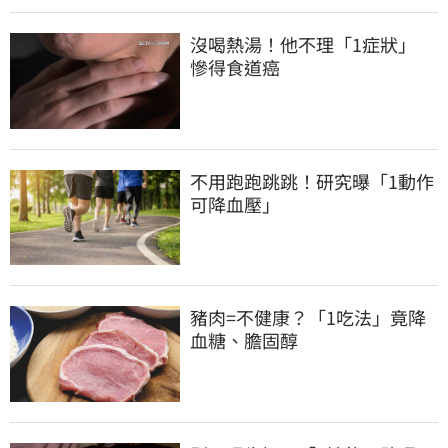
沒喝熱湯！他不理「1症狀」　
慘得食道癌
不用跑跑跳跳！研究曝「1動作
可降血壓」
豬肉=不健康？「1吃法」竟降
血糖、膽固醇