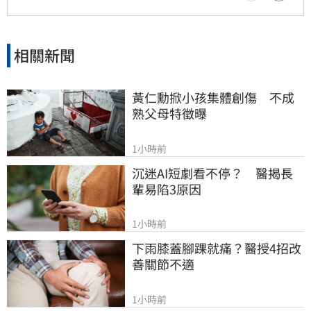
相關新聞
黃仁勳掀小孩集體創傷　不成
熟父母特徵曝
1小時前
沉迷AI短劇看不停？　醫揭長
輩易陷3原因
1小時前
下雨膝蓋腳踝就痛？醫授4招改
善關節不適
1小時前