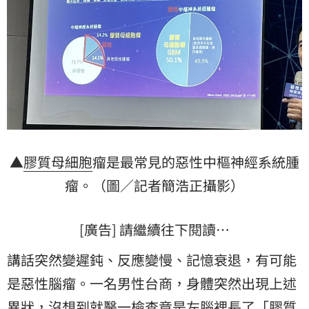
▲
膠質母
細胞
瘤是最常見的惡性中樞神經系統
腫
瘤
。（圖／記者簡浩正攝影）
[廣告] 請繼續往下閱讀…
講話突然變遲鈍、反應變慢、記憶衰退，有可能
是惡性腦瘤。一名男性台商，身體突然出現上述
異狀，沒想到就醫一檢查竟是左腦裡長了「膠質