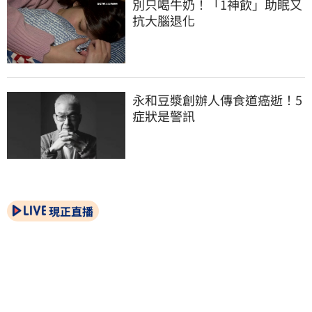
別只喝牛奶！「1神飲」助眠又
抗大腦退化
永和豆漿創辦人傳食道癌逝！5
症狀是警訊
現正直播