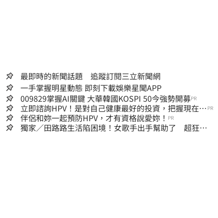
最即時的新聞話題 追蹤訂閱三立新聞網
一手掌握明星動態 即刻下載娛樂星聞APP
009829掌握AI關鍵 大華韓國KOSPI 50今強勢開募
PR
立即諮詢HPV！是對自己健康最好的投資，把握現在不
PR
嫌晚！
伴侶和妳一起預防HPV，才有資格說愛妳！
PR
獨家／田路路生活陷困境！女歌手出手幫助了 超狂暖
舉曝光