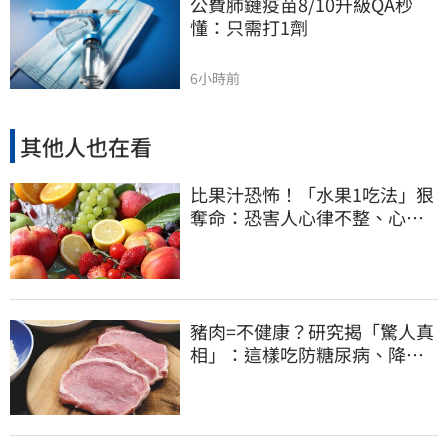
公費肺鏈疫苗8/10升級QA秒
懂：只需打1劑
6小時前
其他人也在看
比果汁恐怖！「水果1吃法」狠
奪命：恐害人心律不整、心臟
驟停
豬肉=不健康？研究揭「驚人真
相」：這樣吃防糖尿病、降膽
固醇