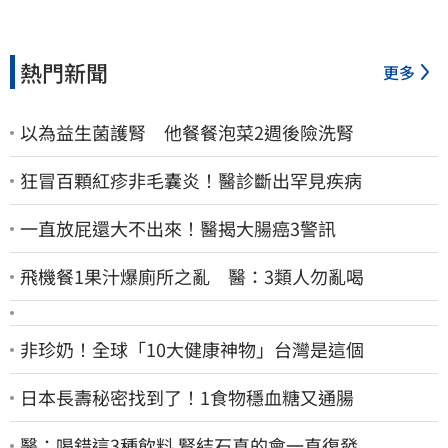
熱門新聞
更多
以為益生菌護腎 他餐餐泡菜2週後險洗腎
狂冒百顆紅疹非毛囊炎！醫診斷出罕見疾病
一直放屁還大不出來！醫揭大腸癌3警訊
飛機餐1果汁爆廁所之亂 醫：3類人勿亂喝
非珍奶！全球「10大健康神物」台灣是這個
日本長壽秘密找到了！1食物穩血糖又通腸
醫：喝錯這3種飲料 腎結石真的會一直復發