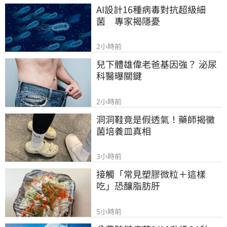
AI設計16種病毒對抗超級細
菌　專家揭隱憂
2小時前
兒下體雄偉老爸基因強？ 泌尿
科醫曝關鍵
2小時前
洞洞鞋竟是假透氣！藥師揭黴
菌培養皿真相
3小時前
接觸「常見塑膠微粒＋這樣
吃」恐釀脂肪肝
5小時前