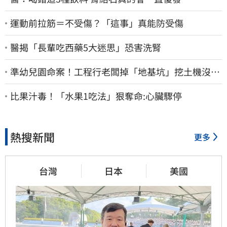
運動前拉筋＝不受傷？「這事」真能防受傷
醫揭「長輩吃西藥5大迷思」恐害洗腎
準幼兒園命案！工程行老闆掉「地基坑」挖土機沒看
到…下土石活埋他
比果汁毒！「水果1吃法」狠奪命:心臟驟停
熱搜新聞
更多
台灣
日本
美國