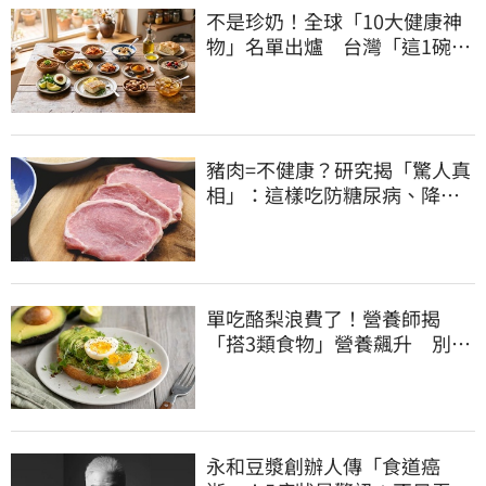
不是珍奶！全球「10大健康神
物」名單出爐 台灣「這1碗」
霸氣上榜
豬肉=不健康？研究揭「驚人真
相」：這樣吃防糖尿病、降膽
固醇
單吃酪梨浪費了！營養師揭
「搭3類食物」營養飆升 別再
加蜂蜜
永和豆漿創辦人傳「食道癌