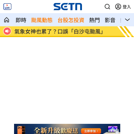
登入
即時
颱風動態
台股怎投資
熱門
影音
熱搜
」
酸民疑「是不是有她X照？」 黃智賢回
歐洲最
嗆
冠