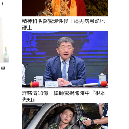
座！
精神科名醫驚爆性侵！逼男病患跪地
硬上
怡貞
詐慈濟10億！律師驚揭陳時中『根本
先知』