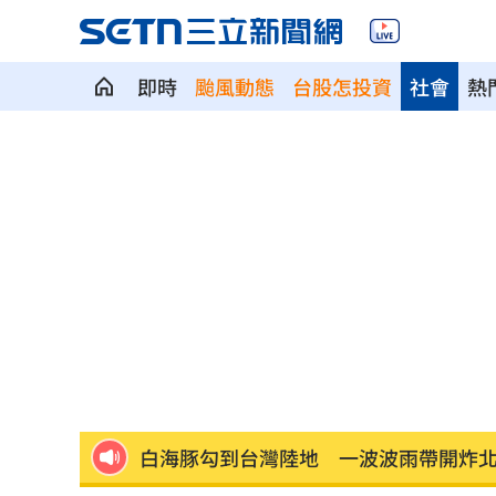
即時
颱風動態
台股怎投資
社會
熱
慈濟遭詐藍白翻車！他嘆：有些人聽不
醫揭「長輩吃西藥5大迷思」恐害洗腎
08
被點名疫苗詐騙幫兇！柯志恩嗆1句網罵
台中「送肉粽」撞王功漁火節？喪家急
松屋小編：為何大家不來吃？網揭3大問
白海豚勾到台灣陸地 一波波雨帶開炸