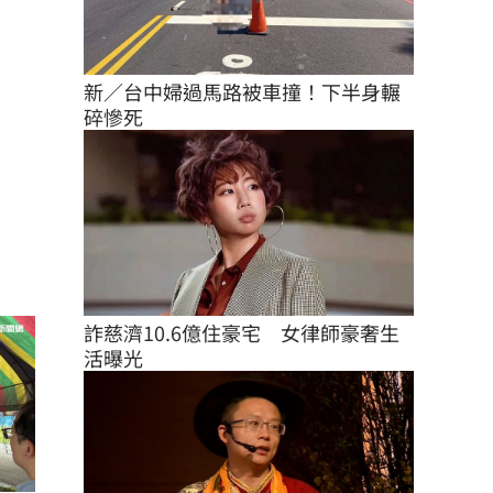
新／台中婦過馬路被車撞！下半身輾
碎慘死
詐慈濟10.6億住豪宅　女律師豪奢生
活曝光