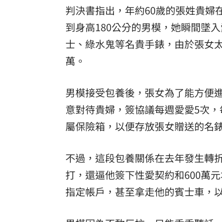
判決書指出，年約60歲的張姓貴婦
8國球員齊聚高雄 Formosa 7s掀足球
到身高180公分的男模，她瞬間墜
理想混蛋號召粉絲跨海追星吃美食！
18:
士、綠水鬼等名貴手錶，由於張女太
萬。
男模接受包養後，張女為了能方便
意對待貴婦，簽協議每週愛愛5次，
屬保險箱，以便存放張女贈送的名
不過，這段包養關係在去年發生轉
打，還逼他簽下性愛契約和600萬
指定帳戶，甚至拿走他的賓士車，以