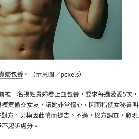
翻
06:09
毒駕
06:08
6:00
！
05:45
貴婦
包養
。（示意圖／pexels）
前被一名張姓貴婦看上並包養，要求每週愛愛5次，
男模竟偷交女友，讓她非常傷心，因而指使女秘書叫
成形
12:00
侵對方，男模因此憤而提告。不過，檢方調查，發現
」氣
12:00
予不起訴處分。
場！
10:30