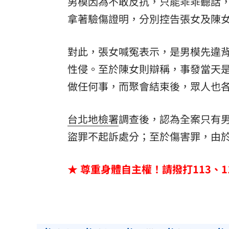
男模因為不敢反抗，只能乖乖聽話
拿著驗傷證明，分別控告張女及陳
對此，張女喊冤表示，是男模先違
性侵。至於陳女則辯稱，事發當天
做任何事，而聚會結束後，眾人也
台北地檢署
調查後，認為全案只有
盜罪不起訴處分；至於傷害罪，由於
★ 尊重身體自主權！請撥打113、1