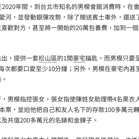
在2020年間，到台北市知名的男模會館消費時，在
熱潮
10:00
入愛河，並發動銀彈攻勢，除了贈送賓士車外，還送
15
喜歡對方，甚至將一開始的20萬包養費，加到一個
進出，提供一套
松山區
的1間
豪宅
鑰匙，而男模只要
每次都要口愛至少10分鐘；另外，男模在豪宅內甚
錶。
折，男模指控張女，張女指使陳姓女助理帶4名黑衣
元本票，並迫他把自己和友人名下的存款100多萬元
及共值200多萬元的名錶和金鍊子。