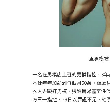
慈濟遭詐10億 AIT突發文打擊詐騙網笑
新北爆警匪追逐…轟4槍射3輪！破窗逮
強彈千點！「18檔」收復失土台股ETF
0
7月急跌觸底 高含積這幾檔受益人激增
台灣彩券開獎直播中
20:31
▲
男模
被
LIVE三立+24小時直播
15:27
三立iNEWS新聞台線上直播
一名在男模店上班的男模指控，3年
18:00
她便年年加薪到每個月60萬。但因
商場戰國來臨 台中「頂奢大道」逐漸
衣人去毆打男模，張姓貴婦甚至性
台彩父親節推新刮刮樂千萬頭獎超「爸
方單一指控，29日以罪證不足，給
「拍片人的多重宇宙」職涯論壇9/12登