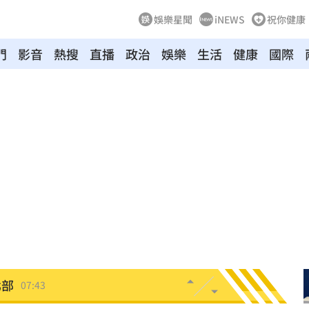
娛樂星聞
iNEWS
祝你健康
門
影音
熱搜
直播
政治
娛樂
生活
健康
國際
見了
08:04
:00
爆
07:49
發聲
07:49
題
07:44
北部
07:43