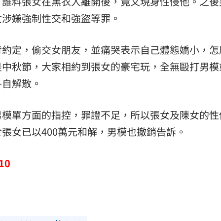
，誰料張女在黑衣人離開後，竟又現身性侵他。之後
女涉嫌強制性交和強盜等罪。
背約定，偷交女朋友，並痛哭表示自己體態嬌小，怎
是中秋節，大家相約到張女的豪宅玩，全無毆打男模
各自解散。
男模單方面的指控，罪證不足，所以張女及陳女的性
張女已以400萬元和解，男模也撤銷告訴。
10