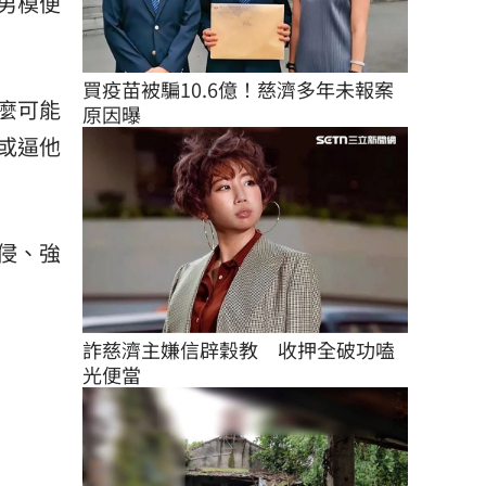
男模便
買疫苗被騙10.6億！慈濟多年未報案
麼可能
原因曝
或逼他
侵、強
詐慈濟主嫌信辟穀教　收押全破功嗑
光便當