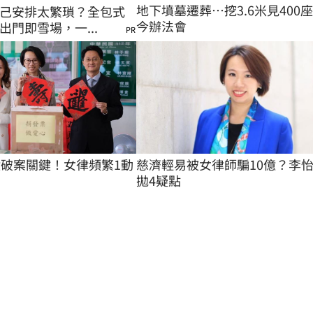
地下墳墓遷葬…挖3.6米見400
己安排太繁瑣？全包式
今辦法會
出門即雪場，一...
PR
慈濟輕易被女律師騙10億？李
億破案關鍵！女律頻繁1動
拋4疑點