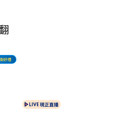
翻
換好禮
現正直播