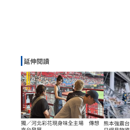
延伸閱讀
獨／河北彩花現身味全主場　傳想
熊本強震
來台發展
日網見物資