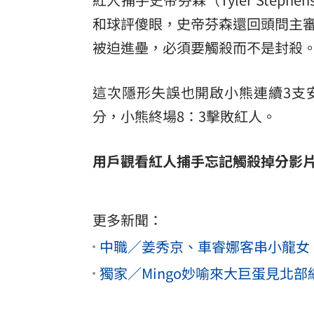
和球評傻眼，史帝芬森還回頭問主
被迫進壘
，必須要觸殺而不是封殺
這次隱形失誤也開啟小熊連續3支
分，小熊終場8：3擊敗紅人。
用戶觀看紅人捕手忘記觸殺掉分影
更多新聞：
中職／姜秀京、車睿娜客串小龍女
獨家／Mingo妙喻來大巨蛋見北