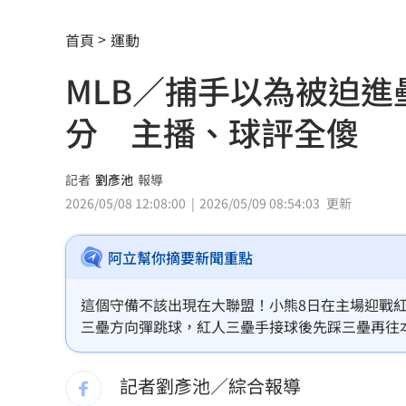
父親節最雷禮物 「茶具、領帶」榜上
首頁
運動
魏平政太樂觀 爆王惠美未允諾接競總
MLB／捕手以為被迫
川普喊戰爭快結束 美股漲、台指期衝450
分 主播、球評全傻
拖吊車「沒綁好」！ 百萬休旅重摔滑
燈桿「孵蛋」路口影像直播紅鳩輪流護
記者
劉彥池
報導
2026/05/08 12:08:00
2026/05/09 08:54:03
更新
減碳行動開跑！台新新光金控淨零論壇
阿立幫你摘要新聞重點
合體沈伯洋 「過來人」陳時中送3叮嚀
兆基債務風暴！前董座李建成遭當庭逮
這個守備不該出現在大聯盟！小熊8日在主場迎戰紅人，
三壘方向彈跳球，紅人三壘手接球後先踩三壘再往本
手上只剩24元！獨居嬤不動存款原因惹
沒有完成雙殺還多掉1分，小熊因為紅人這次隱形失
記者劉彥池／綜合報導
小刀婚姻告終 昔砸百萬辦婚禮找連戰