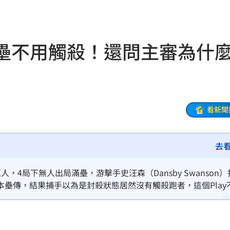
有名
21:50
主委
21:44
進壘不用觸殺！還問主審為什
00
21:42
落
21:39
蛋
21:38
看新聞
登場
21:36
去
21:31
補
21:31
4局下無人出局滿壘，游擊手史汪森（Dansby Swanson）
壘傳，結果捕手以為是封殺狀態居然沒有觸殺跑者，這個Play
鼻酸
21:30
誤攻下7分大局。
證婚
21:30