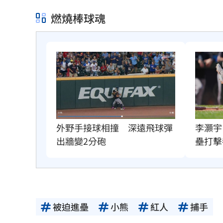
燃燒棒球魂
外野手接球相撞　深遠飛球彈
李灝宇
出牆變2分砲
壘打擊
被迫進壘
小熊
紅人
捕手