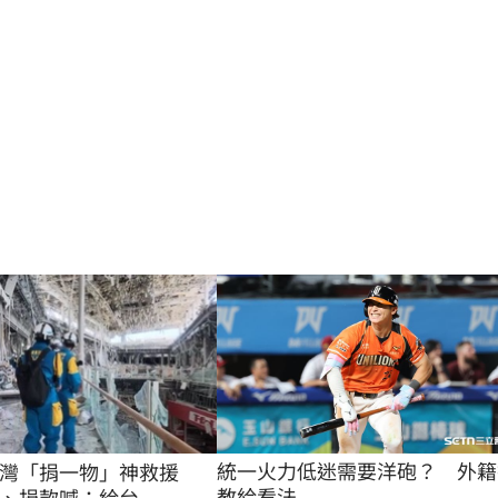
統一火力低迷需要洋砲？　外籍
台灣「捐一物」神救援
教給看法
、捐款喊：給台...