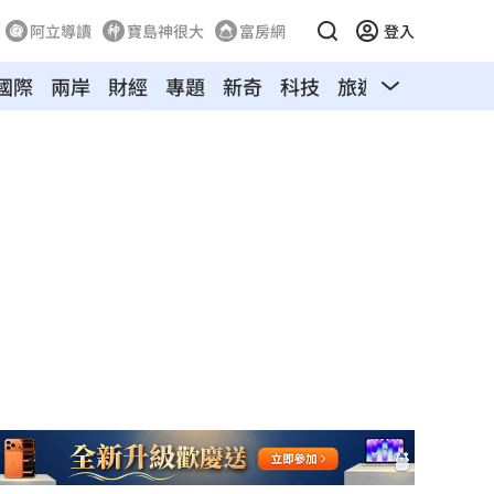
阿立導讀
寶島神很大
富房網
登入
國際
兩岸
財經
專題
新奇
科技
旅遊
汽車
寵物