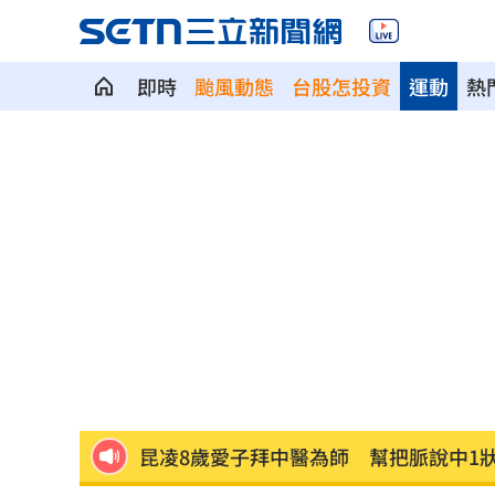
即時
颱風動態
台股怎投資
運動
熱
白海豚「海警範圍擴大」 這地恐豪雨炸2
桃猿洋將2投2打爭一軍 艾菩樂認良性
華邦電法說會後 新目標價出爐
22:00
高雄轎車暴衝連3撞！波及13車600戶停
陳晨威失誤釀失分 教頭透露其實抱病
昆凌8歲愛子拜中醫為師 幫把脈說中1