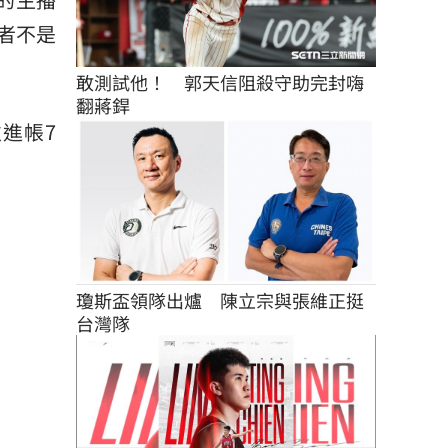
者不是
敢測試他！　郭天信阻殺守助完封嗨
翻蔣銲
進帳7
瓊斯盃領隊出爐　陳立宗與張維正挺
台灣隊