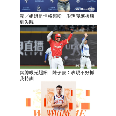
獨／姐姐是悍將鐵粉　彤玥曝應援練
到失眠
葉總眼光超細　陳子豪：表現不好抓
我特訓