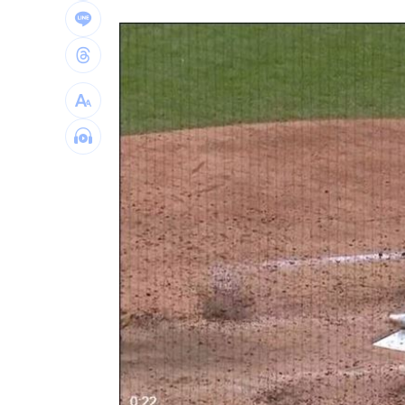
布雷克6局0失分 陳傑憲猛打率統一退
交往3個月閃婚 姜厚任女友前夫身分曝
U17男排世界賽移地訓練 主委加碼加菜
律師+假慈濟青年吸金10億 豪宅飄鮑魚
台灣彩券開獎直播中
20:31
LIVE三立+24小時直播
15:27
三立iNEWS新聞台線上直播
18:00
商場戰國來臨 台中「頂奢大道」逐漸
台彩父親節推新刮刮樂千萬頭獎超「爸
「拍片人的多重宇宙」職涯論壇9/12登