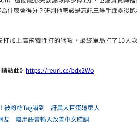
審為什麼會得分？研判他應該是忘記三壘手踩壘後跑
。
安打加上高飛犧牲打的猛攻，最終單局打了10人次
片請點此》
https://reurl.cc/bdx2Wo
！被粉絲Tag嚇到 訝異大巨蛋這麼大
部網友 曝用語音輸入改善中文腔調