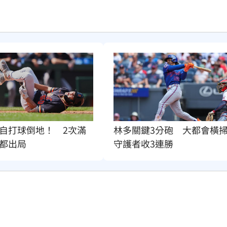
自打球倒地！　2次滿
林多關鍵3分砲　大都會橫
都出局
守護者收3連勝