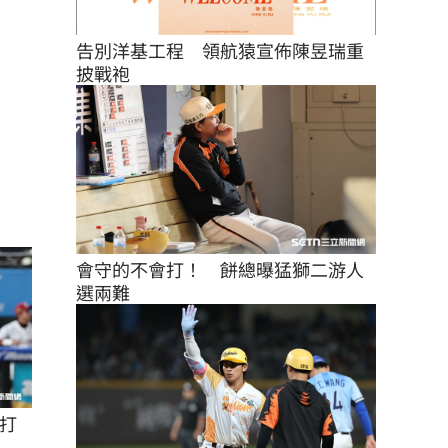
告別洋基工程　領航猿宣佈陳昱瑞重
披戰袍
會守的不會打！　餅總曝猛獅二游人
選兩難
打