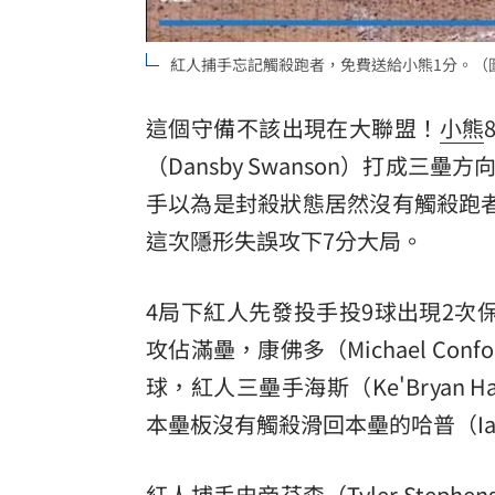
8國球員齊聚高雄 Formosa 7s掀足球
紅人捕手忘記觸殺跑者，免費送給小熊1分。（
理想混蛋號召粉絲跨海追星吃美食！
18:
這個守備不該出現在大聯盟！
小熊
（Dansby Swanson）打成
手
以為是封殺狀態居然沒有觸殺跑者
這次隱形失誤攻下7分大局。
4局下紅人先發投手投9球出現2次保送
攻佔滿壘，康佛多（Michael C
球，紅人三壘手海斯（Ke'Bryan
本壘板沒有觸殺滑回本壘的哈普（Ian
紅人捕手史帝芬森（Tyler Ste