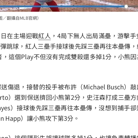
熱潮
10:00
圖／翻攝自MLB官網）
15
8日在主場迎戰
紅人
，4局下無人出局滿壘，游擊手
三壘方向彈跳球，紅人三壘手接球後先踩三壘再往本壘傳
，這個Play不但沒有完成雙殺還多掉1分，小熊因
傷退，接替的投手被布許（Michael Busch）
onforto）選到保送擠回小熊第2分，史汪森打成三壘
 Hayes）接球後先踩三壘再往本壘傳，沒想到捕手
 Happ）讓小熊攻下第3分。
phenson）這個隱形失誤讓球隊多掉1分，也讓負責轉