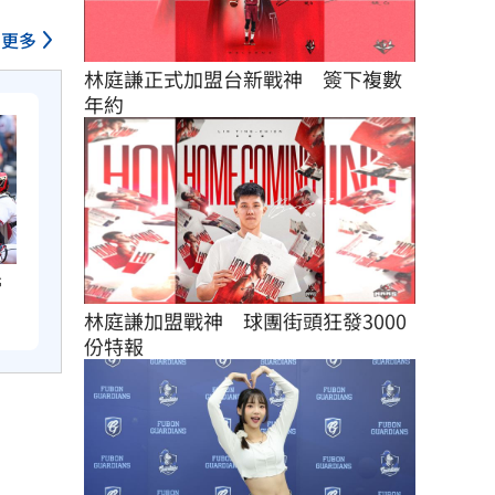
更多
林庭謙正式加盟台新戰神　簽下複數
年約
掃
林庭謙加盟戰神　球團街頭狂發3000
份特報