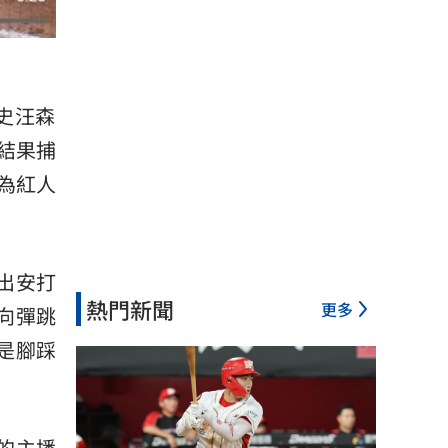
史汪森
，結果
捕
為紅人
敲出安打
熱門新聞
更多
方向彈跳
卻是腳踩
播的主播