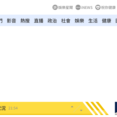
娛樂星聞
iNEWS
祝你健康
門
影音
熱搜
直播
政治
社會
娛樂
生活
健康
天
22:09
競爭
22:06
電
21:58
上場
21:54
狀況
21:54