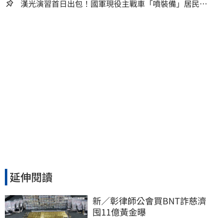
人生
漢光演習首日出包！國軍現役主戰車「噴裝備」居民撿
到零件…軍方說話了
延伸閱讀
新／彰律師公會買BNT詐慈濟 
囤11億黃金曝