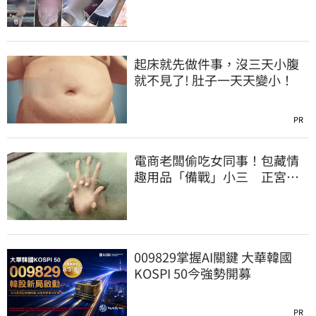
起床就先做件事，沒三天小腹
就不見了! 肚子一天天變小！
PR
電商老闆偷吃女同事！包藏情
趣用品「備戰」小三 正宮求
償百萬心碎了
009829掌握AI關鍵 大華韓國
KOSPI 50今強勢開募
PR