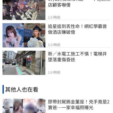
店顧客嚇傻
1小時前
追星追到丟性命！網紅學霸曾
做酒店賺破億
1小時前
新／水電工施工不慎！電梯井
墜落重傷昏迷
1小時前
其他人也在看
膠帶封屍鎢金董座！兇手竟是2
寶爸…一家幸福照曝光