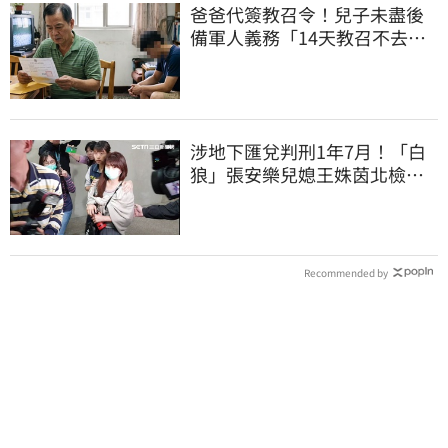
爸爸代簽教召令！兒子未盡後
備軍人義務「14天教召不去」
換3個月刑期
涉地下匯兌判刑1年7月！「白
狼」張安樂兒媳王姝茵北檢報
到、今發監執行
Recommended by