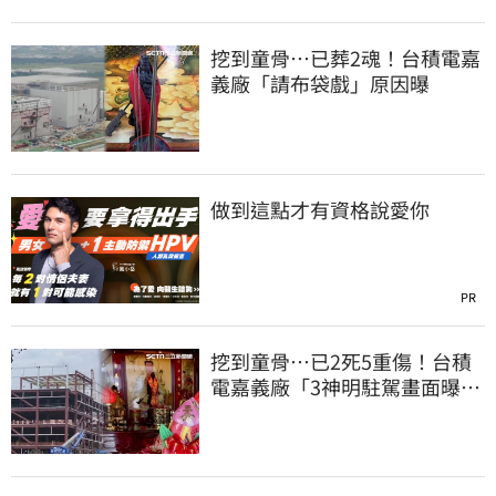
挖到童骨…已葬2魂！台積電嘉
義廠「請布袋戲」原因曝
做到這點才有資格說愛你
PR
挖到童骨…已2死5重傷！台積
電嘉義廠「3神明駐駕畫面曝
光」