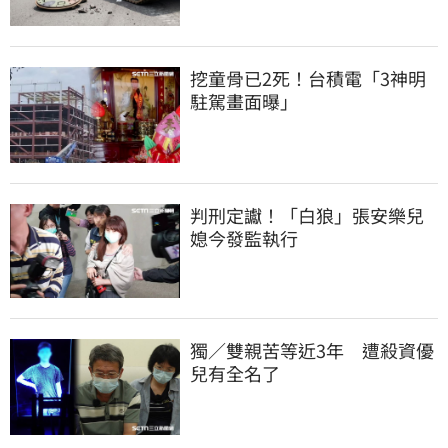
挖童骨已2死！台積電「3神明
駐駕畫面曝」
判刑定讞！「白狼」張安樂兒
媳今發監執行
獨／雙親苦等近3年　遭殺資優
兒有全名了