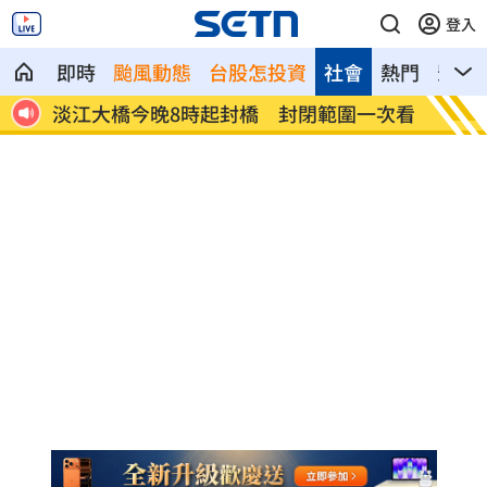
登入
即時
颱風動態
台股怎投資
社會
熱門
影音
退休
淡江大橋今晚8時起封橋 封閉範圍一次看
漢光4
了