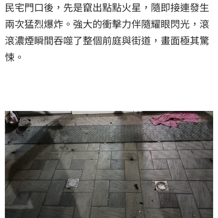
民宅門口後，先是竄出點點火星，隨即接連發生
兩次猛烈爆炸。強大的衝擊力伴隨耀眼閃光，滾
滾濃煙瞬間吞噬了整個前庭與街道，畫面極其驚
悚。