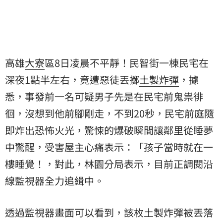
高雄
大寮
區8日凌晨不平靜！民智街一棟民宅在
深夜1點半左右，竟遭惡徒丟擲
土製炸彈
，據
悉，事發前一名可疑男子先是在民宅前鬼祟徘
徊，沒想到他前腳剛走，不到20秒，民宅前庭隨
即炸出恐怖火光，驚悚的爆破瞬間讓鄰里從睡夢
中驚醒，受害屋主心痛表示：「孩子當時就在一
樓睡覺！，對此，林園分局表示，目前正調閱沿
線監視器全力追緝中。
透過監視器畫面可以看到，該枚土製炸彈被丟落