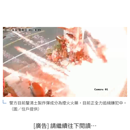
線監視器全力追緝中。
警方目前釐清土製炸彈成分為煙火火藥，目前正全力追緝嫌犯中。
（圖／住戶提供）
[廣告] 請繼續往下閱讀…