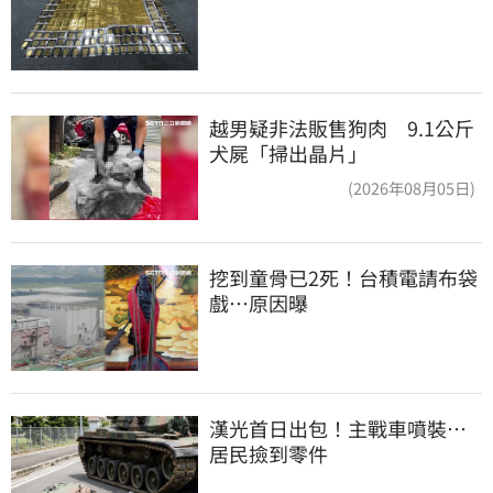
越男疑非法販售狗肉 9.1公斤
犬屍「掃出晶片」
(2026年08月05日)
挖到童骨已2死！台積電請布袋
戲…原因曝
漢光首日出包！主戰車噴裝…
居民撿到零件