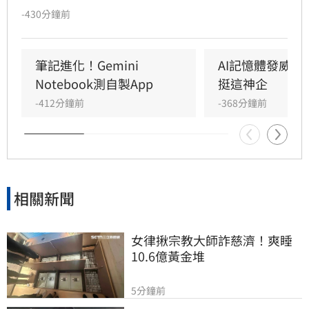
即投遞，結果履歷被AI自動「腦補」誇大，將協
-430分鐘前
助專案寫成主導，技能也遭吹捧。該名網友提
醒，AI為提供情緒價值常過度包裝，若面試時與
實際能力不符恐面臨社死。專家與網友建議，AI
筆記進化！Gemini 
AI記憶體發威！
僅適合作為修飾語句的工具，而非內容產出者。
Notebook測自製App
挺這神企
求職者應先撰寫真實初稿，再請AI優化，並給予
-412分鐘前
-368分鐘前
明確指令避免誇大，最終審核仍需回歸自身，確
保履歷內容真實可靠，以免因誠信問題在面試環
節遭淘汰，影響職涯發展。
相關新聞
女律揪宗教大師詐慈濟！爽睡
10.6億黃金堆
5分鐘前