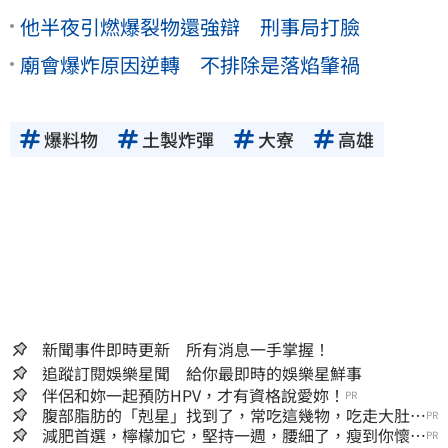
他半夜引燃爆裂物還強辯 刑事局打臉
廟會爆炸原因逆轉 不排除是落焰肇禍
爆料物
土製炸彈
大寮
高雄
新聞事件即時更新 所有消息一手掌握！
追蹤訂閱娛樂星聞 給你最即時的娛樂星鮮事
伴侶和妳一起預防HPV，才有資格說愛妳！
PR
腹部脂肪的「剋星」找到了，常吃這幾物，吃走大肚
PR
囊，瘦出小蠻腰
減肥首選，檸檬加它，堅持一週，腰細了，瘦到你懷疑
PR