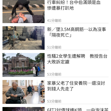
行車糾紛！台中伯滿頭是血　
慘遭暴打趴地
41分鐘前
新／墜3.5M高鋼筋…以為沒事
「隔夜死亡」
51分鐘前
性騷2女學生遭解聘　教授告台
大敗訴定讞
53分鐘前
家暴父老了住安養院…還沒討
到錢人先走了
53分鐘前
6打2討債球棒K頭　一中泡沫茶