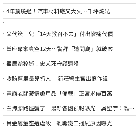
4年前燒過！汽車材料廠又大火…千坪燒光
父代簽…兒「14天教召不去」付出慘痛代價
董座命案真空12天…警拜「這間廟」就破案
獨居翁猝逝！忠犬死守護遺體
收賄幫里長兒抓人 新莊警主官出庭作證
電商老闆藏情趣用品「備戰」正宮求償百萬
白海豚路徑變了！最新各國預報曝光 吳聖宇：離台
灣又更近一點
貴金屬董座遭虐殺 離職鐵工捆屍原因曝光