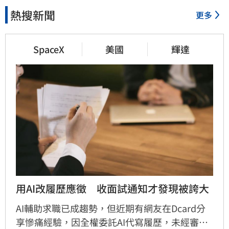
熱搜新聞
更多
SpaceX
美國
輝達
用AI改履歷應徵　收面試通知才發現被誇大
AI輔助求職已成趨勢，但近期有網友在Dcard分
享慘痛經驗，因全權委託AI代寫履歷，未經審核