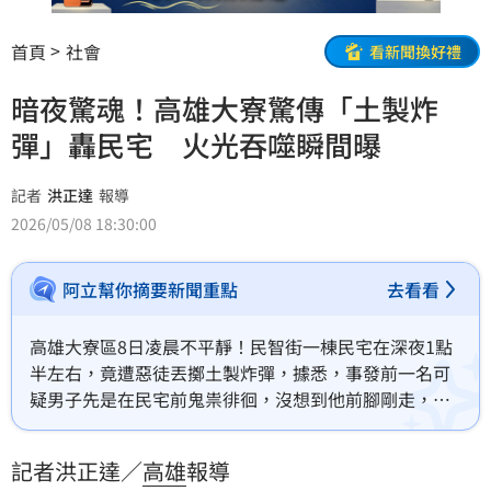
首頁
社會
看新聞換好禮
暗夜驚魂！高雄大寮驚傳「土製炸
彈」轟民宅 火光吞噬瞬間曝
記者
洪正達
報導
2026/05/08 18:30:00
阿立幫你摘要新聞重點
去看看
高雄大寮區8日凌晨不平靜！民智街一棟民宅在深夜1點
半左右，竟遭惡徒丟擲土製炸彈，據悉，事發前一名可
疑男子先是在民宅前鬼祟徘徊，沒想到他前腳剛走，不
到20秒，民宅前庭隨即炸出恐怖火光，驚悚的爆破瞬間
讓鄰里從睡夢中驚醒，受害屋主心痛表示：「孩子當時
記者洪正達／
高雄
報導
就在一樓睡覺！，對此，林園分局表示，目前正調閱沿