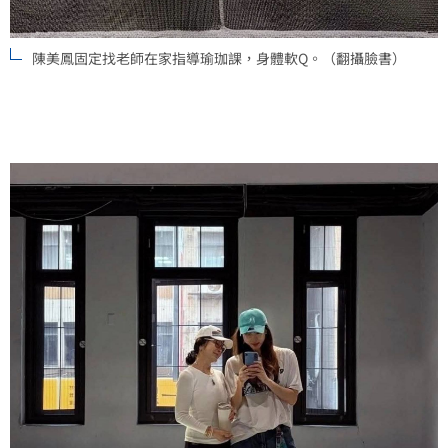
陳美鳳固定找老師在家指導瑜珈課，身體軟Q。（翻攝臉書）