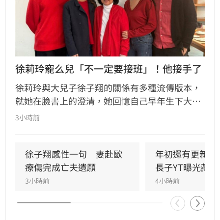
徐莉玲寵么兒「不一定要接班」！他接手了
徐莉玲與大兒子徐子翔的關係有多種流傳版本，
就她在臉書上的澄清，她回憶自己早年生下大兒
子徐子翔後就離婚，期間因孩子被移民美國的前
3小時前
夫抱走，自此就失去了聯繫，直到2017年，徐子
翔才回到台灣，母子重逢後除了協助徐子翔創
業，也開始了較頻繁的互動，不難想見這複雜的
徐子翔感性一句　妻赴歐
年初還有更新！
身世，對於徐子翔的影響。
療傷完成亡夫遺願
長子YT曝光藏熱
3小時前
4小時前