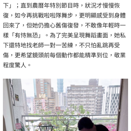
下」；直到農曆年特別節目時，狀況才慢慢恢
復，如今再挑戰啦啦隊舞步，更明顯感受到身體
回來了，但她仍擔心舊傷復發，不敢像年輕時一
樣「有恃無恐」。為了完美呈現舞蹈畫面，她私
下還特地找老師一對一苦練，不只怕亂跳再受
傷，更希望鏡頭前每個動作都能精準到位，敬業
程度驚人。