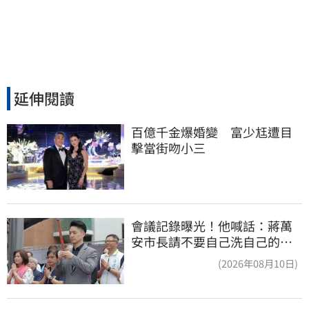
延伸閱讀
百億千金爆婚變　富少尪遭目
擊當街吻小三
會議記錄曝光！他喊話：蔣萬
安市長請不要自己洗自己的記
憶好嗎？
(2026年08月10日)