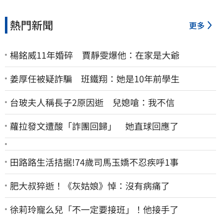
熱門新聞
更多
楊銘威11年婚碎 賈靜雯爆他：在家是大爺
姜厚任被疑詐騙 班鐵翔：她是10年前學生
台玻夫人稱長子2原因逝 兒媳嗆：我不信
蘿拉發文遭酸「詐團回歸」 她直球回應了
田路路生活拮据!74歲司馬玉嬌不忍疾呼1事
肥大叔猝逝！《灰姑娘》悼：沒有病痛了
徐莉玲寵么兒「不一定要接班」！他接手了