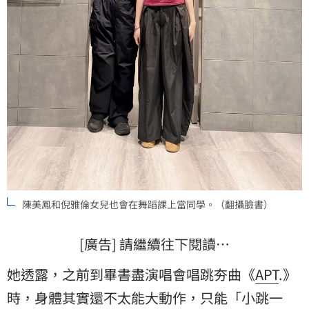
陳美鳳和倪雅倫女兒也會在舞蹈課上當同學。（翻攝臉書）
[廣告] 請繼續往下閱讀…
她透露，之前到畢書盡演唱會唱跳夯曲《
APT
.》
時，身體其實還不太能大動作，只能「小跳一