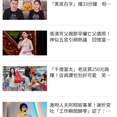
「黑底白字」播33分鐘 粉絲
瘋猜原因
張清芳父親節罕曬亡父遺照！
神似五官引網熱議 回憶當年
演出哭到不行
「千億富太」老店買250元麻
糬！店員讚包包好可愛 笑
回：我自己做的
激吻人夫阿翔毀事業！謝忻突
吐「工作瞬間歸零」認了：咎
由自取