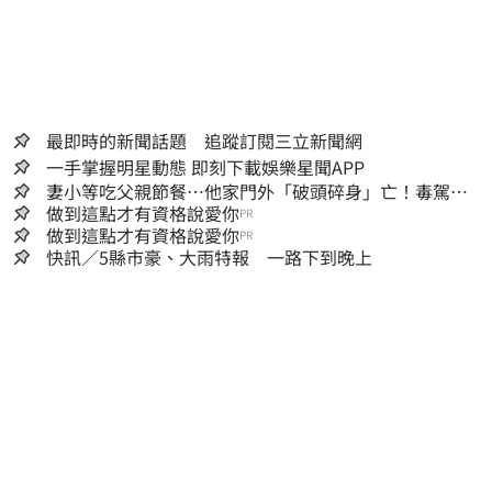
最即時的新聞話題 追蹤訂閱三立新聞網
一手掌握明星動態 即刻下載娛樂星聞APP
妻小等吃父親節餐⋯他家門外「破頭碎身」亡！毒駕男
一路向南撞死人收押
做到這點才有資格說愛你
PR
做到這點才有資格說愛你
PR
快訊／5縣市豪、大雨特報 一路下到晚上