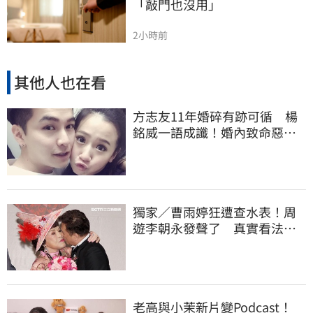
「敲門也沒用」
2小時前
其他人也在看
方志友11年婚碎有跡可循 楊
銘威一語成讖！婚內致命惡習
曝光
獨家／曹雨婷狂遭查水表！周
遊李朝永發聲了 真實看法曝
光
老高與小茉新片變Podcast！