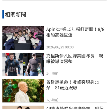
相關新聞
Apink走過15年粉紅奇蹟！8/8
相約高雄巨蛋
2026/06/29 08:00
克里斯伊凡回歸美國隊長　親
曝被導演惡整
1小時前
曾昏迷搶命！凌峰突現身北
榮　81歲近況曝
1小時前
49歲李詠嫻出事送急診　經紀