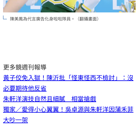
陳美鳳為代言廣告化身啦啦隊員。（翻攝畫面）
更多鏡週刊報導
黃子佼免入獄！陳沂批「怪東怪西不檢討」：沒
必要期待他反省
朱軒洋演技自然且細膩 相當搶戲
獨家／愛得小心翼翼！吳卓源與朱軒洋因蒲禾菲
大吵一架