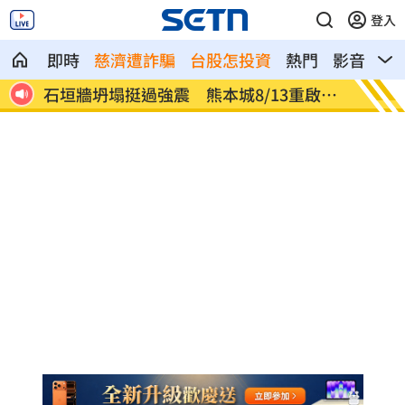
登入
即時
慈濟遭詐騙
台股怎投資
熱門
影音
熱
啟開
又1熱帶低壓生成 「降雨熱區」曝光
美伊戰
畫