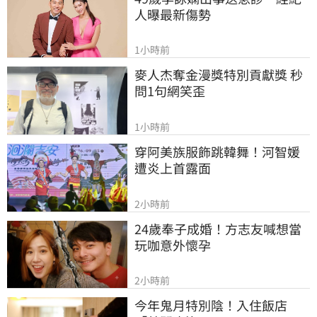
人曝最新傷勢
1小時前
麥人杰奪金漫獎特別貢獻獎 秒
問1句網笑歪
1小時前
穿阿美族服飾跳韓舞！河智媛
遭炎上首露面
2小時前
24歲奉子成婚！方志友喊想當
玩咖意外懷孕
2小時前
今年鬼月特別陰！入住飯店