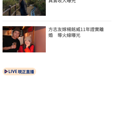
真實收入曝光
方志友嫁楊銘威11年證實離
婚　導火線曝光
現正直播