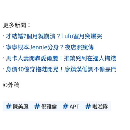
更多新聞：
才結婚7個月就崩潰？Lulu蜜月突爆哭
寧寧根本Jennie分身？夜店照瘋傳
馬卡人妻開轟愛爾麗！推銷兇到在逼人掏錢
身價40億穿拖鞋閒晃！廖鎮漢低調不像豪門
©外稿
陳美鳳
倪雅倫
APT
啦啦隊