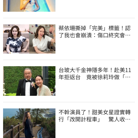
蔡依珊撕掉「完美」標籤！認
了我也會崩潰：傷口終究會癒
合
台玻大千金神隱多年！赴美11
年拒返台 竟被徐莉玲做「這
件事」打動回家
不幹演員了！甜美女星證實轉
行「改開計程車」 驚人收入
全說了