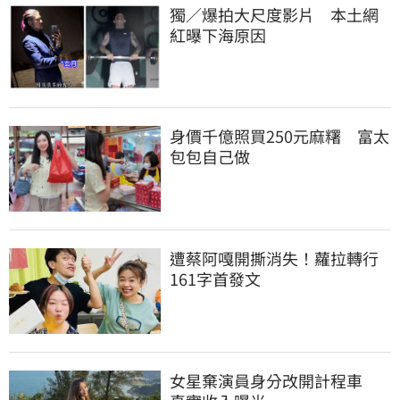
獨／爆拍大尺度影片　本土網
紅曝下海原因
身價千億照買250元麻糬　富太
包包自己做
遭蔡阿嘎開撕消失！蘿拉轉行
161字首發文
女星棄演員身分改開計程車　