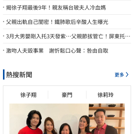
揭徐子翔最後9年！親友稱台玻夫人冷血媽
父親出軌自己閨密！鐵肺歌后辛酸人生曝光
3月大男嬰剛入托3天發紫…父親節拔管亡！屏東托嬰
中心回9字
激吻人夫毀事業 謝忻鬆口心聲：咎由自取
熱搜新聞
更多
徐子翔
豪門
徐莉玲