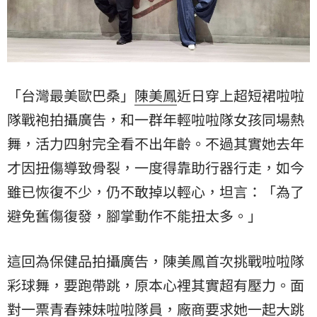
「台灣最美歐巴桑」
陳美鳳
近日穿上超短裙
啦啦
隊
戰袍拍攝廣告，和一群年輕啦啦隊女孩同場熱
舞，活力四射完全看不出年齡。不過其實她去年
才因扭傷導致骨裂，一度得靠助行器行走，如今
雖已恢復不少，仍不敢掉以輕心，坦言：「為了
避免舊傷復發，腳掌動作不能扭太多。」
這回為保健品拍攝廣告，陳美鳳首次挑戰啦啦隊
彩球舞，要跑帶跳，原本心裡其實超有壓力。面
對一票青春辣妹啦啦隊員，廠商要求她一起大跳