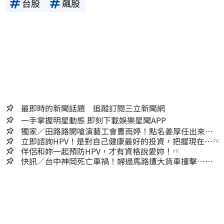
台股
飆股
最即時的新聞話題 追蹤訂閱三立新聞網
一手掌握明星動態 即刻下載娛樂星聞APP
獨家／田路路開嗆演藝工會曹雨婷！點名姜厚任出來
他16字回應了
立即諮詢HPV！是對自己健康最好的投資，把握現在不
PR
嫌晚！
伴侶和妳一起預防HPV，才有資格說愛妳！
PR
快訊／台中神岡死亡車禍！婦過馬路遭大貨車撞擊…下
半身輾碎慘死路口