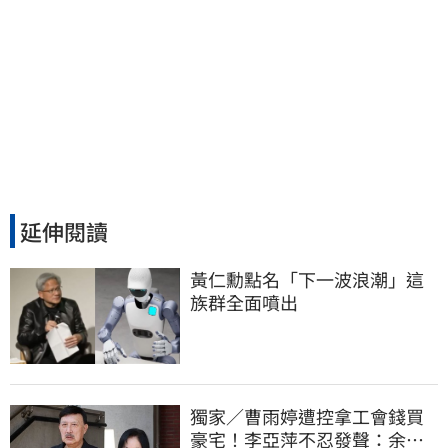
延伸閱讀
黃仁勳點名「下一波浪潮」這
族群全面噴出
獨家／曹雨婷遭控拿工會錢買
豪宅！李亞萍不忍發聲：余天