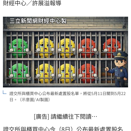
財經中心／許展溢報導
證交所與櫃買中心公布最新處置股名單，將從5月11日關到5月22
日。（示意圖/ AI製圖）
[廣告] 請繼續往下閱讀…
證交所
與
櫃買中心
今（8日）公布最新
處置股
名