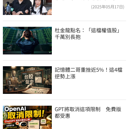
管工會都貼錢
(2025年05月17日)
杜金龍點名：「這檔權值股」
千萬別長抱
記憶體二哥重挫近5%！這4檔
逆勢上漲
GPT將取消這項限制　免費版
都受惠