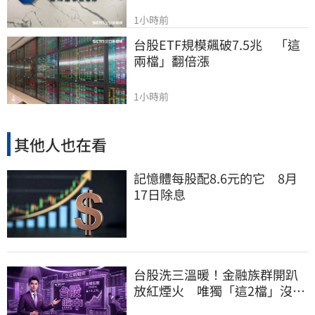
1小時前
台股ETF規模飆破7.5兆　「這
兩檔」翻倍漲
1小時前
其他人也在看
記憶體每股配8.6元的它 8月
17日除息
台股洗三溫暖！金融族群開趴
放紅煙火 唯獨「這2檔」沒收
到邀請函