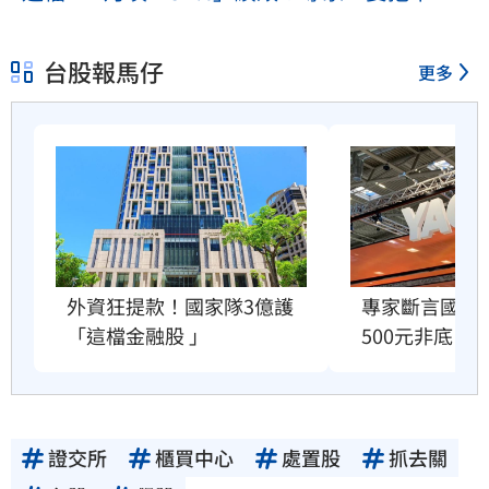
台股報馬仔
更多
外資狂提款！國家隊3億護
專家斷言國巨
「這檔金融股 」
500元非底
證交所
櫃買中心
處置股
抓去關