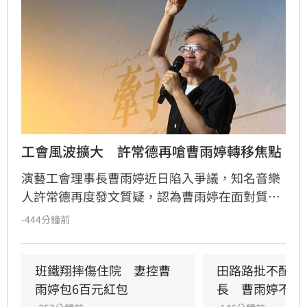
工會風波擴大　許常德再嗆曹雨婷轉移焦點
演藝工會理事長曹雨婷近日陷入爭議，知名音樂
人許常德再度發文質疑，認為曹雨婷在面對質疑
時，不應反問資深藝人池秋美關於田路路協助的
-444分鐘前
問題，而應正面說明工會工作成果與資源運用。
許常德強調，理事長肩負照顧會員權益的責任，
外界關注工會運作屬合理公共討論，核心在於工
班鐵翔摔傷住院　妻控曹
田路路批不配當
會是否善盡職責，而非轉移焦點至個別藝人身
雨婷包6百元紅包
長　曹雨婷不忍