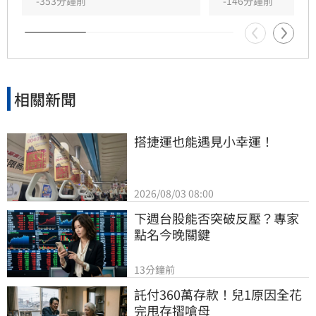
上。由於曹雨婷曾主動表示協助田路路，隨後引
-353分鐘前
-146分鐘前
發外界檢視工會作為，許常德呼籲曹雨婷應公開
說明近年會務內容，包括會費、企業贊助與政府
補助等經費運用情形，確保財務透明公開，才能
真正獲取會員信任並提升工會公信力，讓演藝人
員權益獲得實質保障與完善照顧。
相關新聞
搭捷運也能遇見小幸運！
2026/08/03 08:00
下週台股能否突破反壓？專家
點名今晚關鍵
13分鐘前
託付360萬存款！兒1原因全花
完甩存摺嗆母