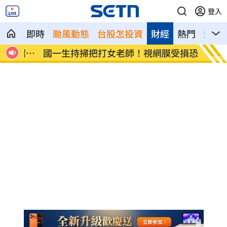
登入
即時
颱風動態
台股怎投資
財經
熱門
影音
摺嗆
國一生持掃把打女老師！視網膜受損恐失
女星授
明
轟