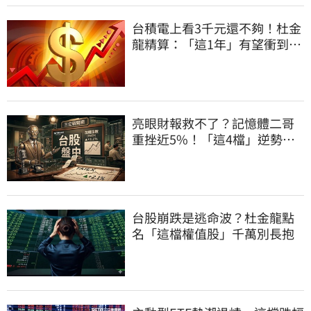
台積電上看3千元還不夠！杜金
龍精算：「這1年」有望衝到5
千大關
亮眼財報救不了？記憶體二哥
重挫近5%！「這4檔」逆勢上
漲扛起大旗
台股崩跌是逃命波？杜金龍點
名「這檔權值股」千萬別長抱