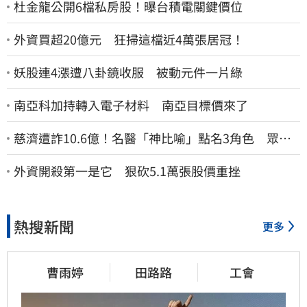
杜金龍公開6檔私房股！曝台積電關鍵價位
外資買超20億元 狂掃這檔近4萬張居冠！
妖股連4漲遭八卦鏡收服 被動元件一片綠
南亞科加持轉入電子材料 南亞目標價來了
慈濟遭詐10.6億！名醫「神比喻」點名3角色 眾人
一看秒懂讚：好傳神
外資開殺第一是它 狠砍5.1萬張股價重挫
熱搜新聞
更多
曹雨婷
田路路
工會