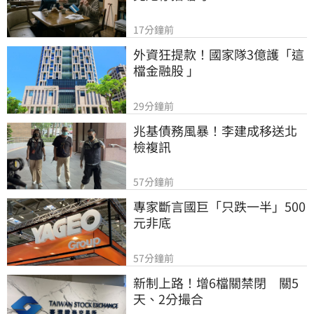
17分鐘前
外資狂提款！國家隊3億護「這
檔金融股 」
29分鐘前
兆基債務風暴！李建成移送北
檢複訊
57分鐘前
專家斷言國巨「只跌一半」500
元非底
57分鐘前
新制上路！增6檔關禁閉　關5
天、2分撮合