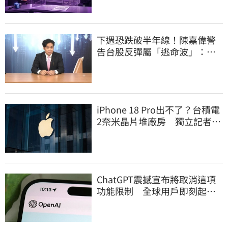
下週恐跌破半年線！陳嘉偉警
告台股反彈屬「逃命波」：空
頭大屠殺剛開始
iPhone 18 Pro出不了？台積電
2奈米晶片堆廠房 獨立記者曝
因「缺這貨」
ChatGPT震撼宣布將取消這項
功能限制 全球用戶即刻起
「免費」用到飽