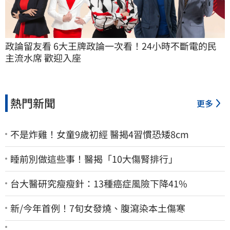
政論留友看 6大王牌政論一次看！24小時不斷電的民
主流水席 歡迎入座
熱門新聞
更多
不是炸雞！女童9歲初經 醫揭4習慣恐矮8cm
睡前別做這些事！醫揭「10大傷腎排行」
台大醫研究瘦瘦針：13種癌症風險下降41%
新/今年首例！7旬女發燒、腹瀉染本土傷寒