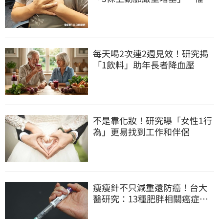
心症險死
每天喝2次連2週見效！研究揭
「1飲料」助年長者降血壓
不是靠化妝！研究曝「女性1行
為」更易找到工作和伴侶
瘦瘦針不只減重還防癌！台大
醫研究：13種肥胖相關癌症風
險下降41%