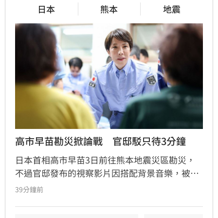
日本
熊本
地震
高市早苗勘災掀論戰　官邸駁只待3分鐘
日本首相高市早苗3日前往熊本地震災區勘災，
不過官邸發布的視察影片因搭配背景音樂，被不
少網友批評像是「宣傳片」。與此同時，網路也
39分鐘前
流傳她在避難所「只停留3分鐘」的謠言，官邸
隨後出面闢謠，強調首相實際停留了51分鐘。