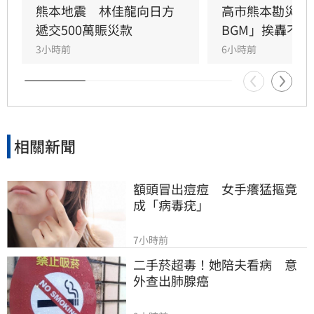
熊本地震　林佳龍向日方
高市熊本勘災片
遞交500萬賑災款
BGM」挨轟不恰
3小時前
6小時前
相關新聞
額頭冒出痘痘　女手癢猛摳竟
成「病毒疣」
7小時前
二手菸超毒！她陪夫看病　意
外查出肺腺癌