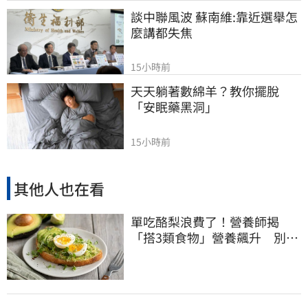
談中聯風波 蘇南維:靠近選舉怎
麼講都失焦
15小時前
天天躺著數綿羊？教你擺脫
「安眠藥黑洞」
15小時前
其他人也在看
單吃酪梨浪費了！營養師揭
「搭3類食物」營養飆升 別再
加蜂蜜