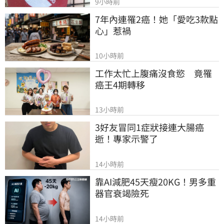
9小時前
7年內連罹2癌！她「愛吃3款點
心」惹禍
10小時前
工作太忙上腹痛沒食慾　竟罹
癌王4期轉移
13小時前
3好友冒同1症狀接連大腸癌
逝！專家示警了
14小時前
靠AI減肥45天瘦20KG！男多重
器官衰竭險死
14小時前