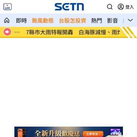
登入
即時
颱風動態
台股怎投資
熱門
影音
熱搜
、昏
7縣市大雨特報開轟 白海豚減慢、雨炸3
國道傳
天
醫