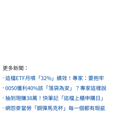
更多新聞：
這檔ETF月噴「32%」績效！專家：要抱牢
0050獲利40%該「落袋為安」？專家這樣說
抽到現賺38萬！快筆記「這檔上櫃申購日」
網怨麥當勞「鋼彈馬克杯」每一個都有瑕疵