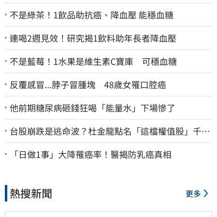
不是綠茶！1飲品助抗癌、降血壓 能穩血糖
連喝2週見效！研究揭1飲料助年長者降血壓
不是藍莓！1水果是維生素C寶庫 可穩血糖
反覆感冒...脖子冒腫塊 48歲女罹口腔癌
他前期糖尿病砸錢狂喝「能量水」下場慘了
台股崩跌是逃命波？杜金龍點名「這檔權值股」千萬
別長抱
「日做1事」大降罹癌率！醫揭防乳癌真相
熱搜新聞
更多