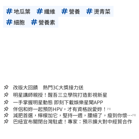
地瓜葉
纖維
營養
燙青菜
細胞
營養素
改版大回饋 熱門3C大獎接力送
明星講師親授！醒吾三立學院打造影視新星
一手掌握明星動態 即刻下載娛樂星聞APP
伴侶和妳一起預防HPV，才有資格說愛妳！
PR
減肥首選，檸檬加它，堅持一週，腰細了，瘦到你懷疑
PR
人生
巴紐宣布關閉台灣駐處！專家：預示擴大對中經貿合作