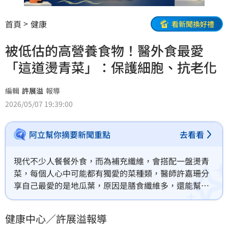
首頁
健康
看新聞換好禮
被低估的高營養食物！醫外食最愛
「這道燙青菜」：保護細胞、抗老化
編輯
許展溢
報導
2026/05/07 19:39:00
阿立幫你摘要新聞重點
去看看
現代不少人餐餐外食，而為補充纖維，會搭配一盤燙青
菜，每個人心中可能都有獨愛的菜種類，醫師許嘉珊分
享自己最愛的是地瓜葉，原因是膳食纖維多，還能幫助
好菌生長外，還有不少營養素，如維持皮膚健康、提升
免疫力、抗老化等。她也說地瓜葉若要自己煮，事前處
健康中心／許展溢報導
理要「剝」，需要點時間，因此外食必選。