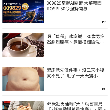
009829掌握AI關鍵 大華韓國
KOSPI 50今強勢開募
PR
喝「這種」冰拿鐵 30歲男突
然劇烈腹痛、意識模糊險洗
腎！
起床就先做件事，沒三天小腹
就不見了! 肚子一天天變小！
PR
45歲壯男連喘7天！就醫赫見
「3條主動脈嚴重堵塞」…罹冠