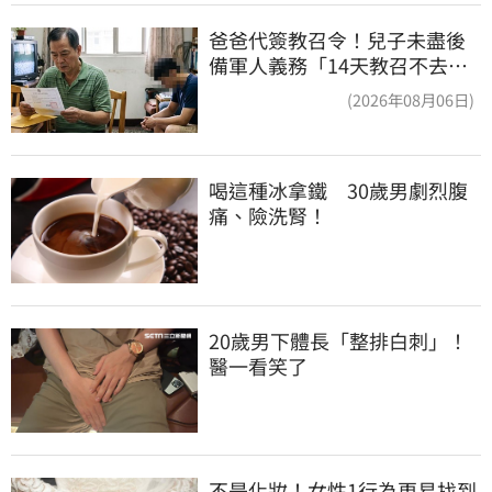
爸爸代簽教召令！兒子未盡後
備軍人義務「14天教召不去」
換3個月刑期
(2026年08月06日)
喝這種冰拿鐵　30歲男劇烈腹
痛、險洗腎！
20歲男下體長「整排白刺」！
醫一看笑了
不是化妝！女性1行為更易找到