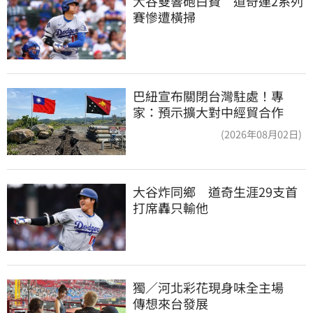
大谷雙響砲白費　道奇連2系列
賽慘遭橫掃
巴紐宣布關閉台灣駐處！專
家：預示擴大對中經貿合作
(2026年08月02日)
大谷炸同鄉　道奇生涯29支首
打席轟只輸他
獨／河北彩花現身味全主場　
傳想來台發展