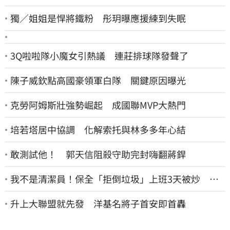
獨／姐姐是悍將鐵粉 彤玥曝應援練到失眠
3Q啦啦隊小魔女引熱議 連莊排球隊發聲了
陳子威欽點高國豪領軍白隊 關鍵原因曝光
克勞阿姆斯壯強勢崛起 成國聯MVP大熱門
培若塔居中協調 化解索托與林多多年心結
敢測試他！ 郭天信阻殺守助完封嗨翻蔣銲
我不是清潔員！保全「拒倒垃圾」上班3天被炒 找
法院討公道結果出爐
升上大聯盟就先發 洋基名將子首安即首轟