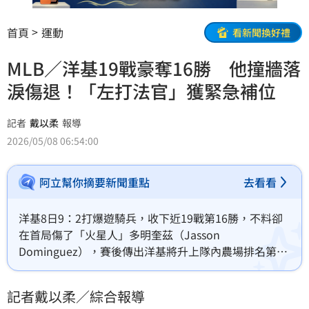
首頁
運動
看新聞換好禮
MLB／洋基19戰豪奪16勝 他撞牆落
淚傷退！「左打法官」獲緊急補位
記者
戴以柔
報導
2026/05/08 06:54:00
阿立幫你摘要新聞重點
去看看
洋基8日9：2打爆遊騎兵，收下近19戰第16勝，不料卻
在首局傷了「火星人」多明奎茲（Jasson 
Dominguez），賽後傳出洋基將升上隊內農場排名第6
的大物新秀，有「左打法官」之稱的瓊斯（Spencer 
Jones）。
記者戴以柔／綜合報導