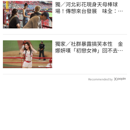
獨／河北彩花現身天母棒球
場！傳想來台發展 味全：歡
迎各界人士進場
獨家／社群暴露搞笑本性 金
娜妍嘆「初戀女神」回不去！
喊話想代言啤酒
Recommended by