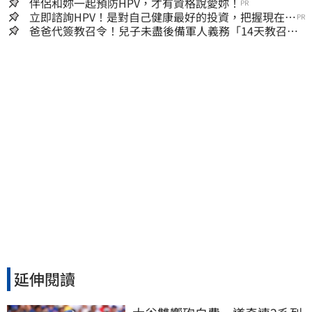
「其實我很清楚」
伴侶和妳一起預防HPV，才有資格說愛妳！
PR
立即諮詢HPV！是對自己健康最好的投資，把握現在不
PR
嫌晚！
爸爸代簽教召令！兒子未盡後備軍人義務「14天教召不
去」換3個月刑期
延伸閱讀