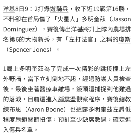
洋基
8日9：2打爆
遊騎兵
，收下近19戰第16勝，
不料卻在首局傷了「火星人」
多明奎茲
（Jasson
Dominguez），賽後傳出洋基將升上隊內農場排
名第6的大物新秀，有「左打法官」之稱的
瓊斯
（Spencer Jones）。
1局上多明奎茲為了完成一次精彩的跳接撞上左
外野牆，當下立刻倒地不起，經過防護人員檢查
後，最後坐著醫療車離場，鏡頭還捕捉到他難過
的落淚，目前還進入腦震盪觀察程序，賽後總教
練布恩（Aaron Boone）也透露多明奎茲左肩低
程度肩鎖關節扭傷，預計至少缺席數週，確定進
入傷兵名單。