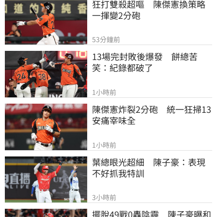
狂打雙殺超嘔　陳傑憲換策略
一揮變2分砲
53分鐘前
13場完封敗後爆發　餅總苦
笑：紀錄都破了
1小時前
陳傑憲炸裂2分砲　統一狂掃13
安痛宰味全
1小時前
葉總眼光超細　陳子豪：表現
不好抓我特訓
3小時前
擺脫49戰0轟陰霾　陳子豪曝和