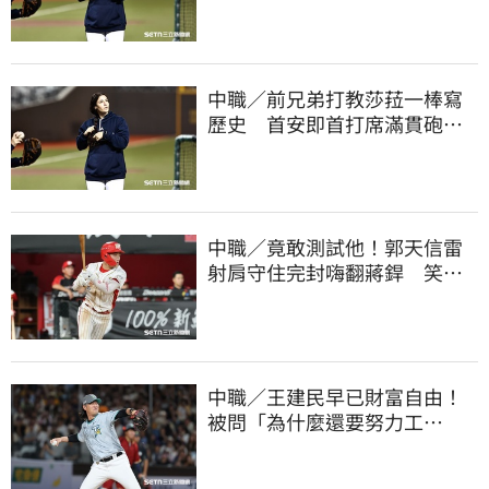
中職／前兄弟打教莎菈一棒寫
歷史 首安即首打席滿貫砲！
還是WPBL第一支
中職／竟敢測試他！郭天信雷
射肩守住完封嗨翻蔣銲 笑談
和鋼龍爭三振王
中職／王建民早已財富自由！
被問「為什麼還要努力工
作？」吐4字全說了