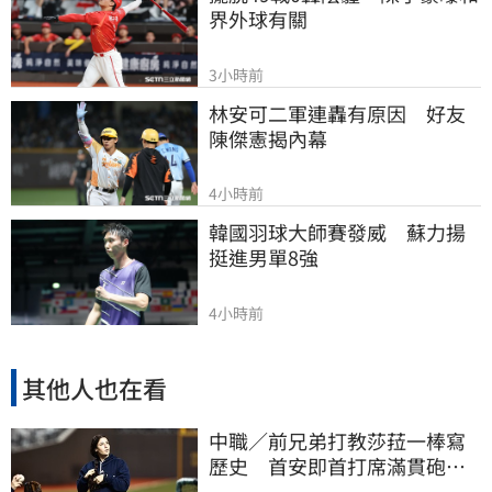
界外球有關
3小時前
林安可二軍連轟有原因　好友
陳傑憲揭內幕
4小時前
韓國羽球大師賽發威　蘇力揚
挺進男單8強
4小時前
其他人也在看
中職／前兄弟打教莎菈一棒寫
歷史 首安即首打席滿貫砲！
還是WPBL第一支