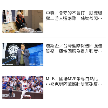
中職／會守的不會打！餅總曝
獅二游人選兩難 蘇智傑閃到
腰最快下週歸隊
瓊斯盃／台灣藍隊保送四強遭
質疑 籃協回應為提升強度！
20年來最高強度
MLB／國聯MVP爭奪白熱化
小熊克勞阿姆斯壯雙響砲反超
大谷翔平賠率