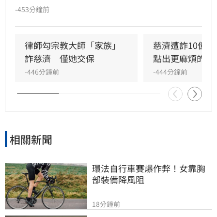
事長陳昱瑄與通緝犯李易儒，佯稱有管道協助採
-453分鐘前
購五百萬劑BNT疫苗，藉此詐取高達三千萬美
元、約台幣十點六億元的委任報酬並進行洗錢。
前桃園市議員王浩宇對此直言，當時衛福部已明
律師勾宗教大師「家族」
慈濟遭詐10億
確勸阻，並強調緊急授權疫苗僅售予政府單位，
詐慈濟　僅她交保
點出更麻煩的問
呼籲各界勿信謠言，但慈濟未聽勸告，最終不僅
-446分鐘前
-444分鐘前
資金遭詐騙，疫苗也未能順利購得。此案震驚社
會，也讓當年藍白陣營針對陳時中與政府的疫苗
採購砲轟顯得格外諷刺，再次引發輿論對當年疫
苗採購亂象的熱烈討論。
相關新聞
環法自行車賽爆作弊！女靠胸
部裝備降風阻
18分鐘前