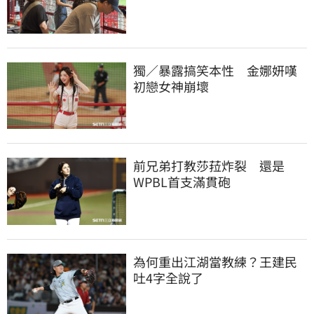
獨／暴露搞笑本性　金娜妍嘆
初戀女神崩壞
前兄弟打教莎菈炸裂　還是
WPBL首支滿貫砲
為何重出江湖當教練？王建民
吐4字全說了