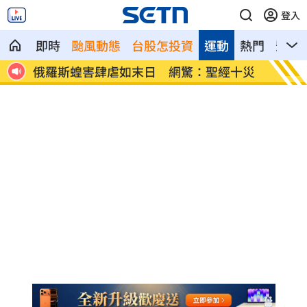
登入
即時
颱風動態
台股怎投資
運動
熱門
影音
告慘勝
俄羅斯蝗害肆虐如末日 網驚：聖經十災
慈濟採
勸