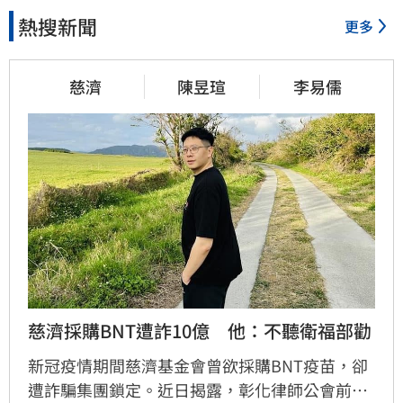
熱搜新聞
更多
慈濟
陳昱瑄
李易儒
慈濟採購BNT遭詐10億　他：不聽衛福部勸
新冠疫情期間慈濟基金會曾欲採購BNT疫苗，卻
遭詐騙集團鎖定。近日揭露，彰化律師公會前理