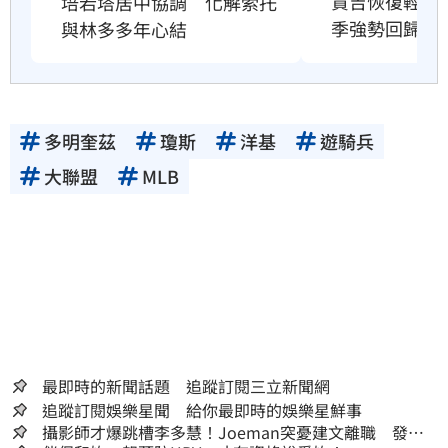
賈吉恢復輕度
培若塔居中協調　化解索托
季強勢回歸賽
與林多多年心結
多明奎茲
瓊斯
洋基
遊騎兵
大聯盟
MLB
最即時的新聞話題 追蹤訂閱三立新聞網
追蹤訂閱娛樂星聞 給你最即時的娛樂星鮮事
攝影師才爆跳槽李多慧！Joeman突憂建文離職 發聲