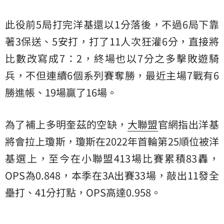
此役前5局打完洋基還以1分落後，不過6局下靠
著3保送、5安打，打了11人次狂灌6分，直接將
比數改寫成7：2，終場也以7分之多擊敗遊騎
兵，不但連續6個系列賽奪勝，最近主場7戰有6
勝進帳、19場贏了16場。
為了補上多明奎茲的空缺，
大聯盟
官網指出洋基
將會拉上瓊斯，瓊斯在2022年首輪第25順位被洋
基選上，至今在小聯盟413場比賽累積83轟，
OPS為0.848，本季在3A出賽33場，敲出11發全
壘打、41分打點，OPS高達0.958。