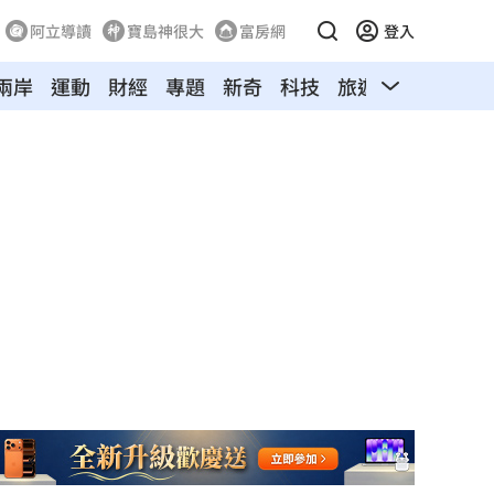
阿立導讀
寶島神很大
富房網
登入
兩岸
運動
財經
專題
新奇
科技
旅遊
汽車
寵物