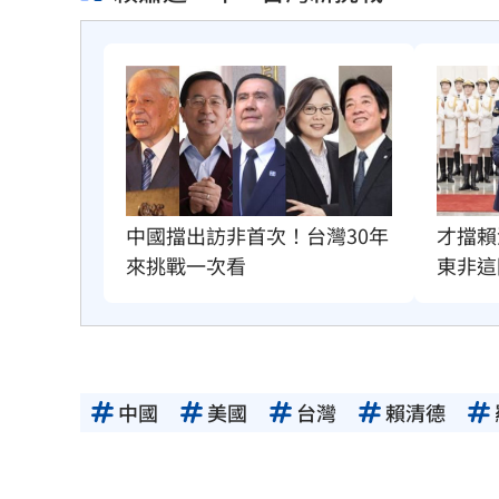
才擋賴
中國擋出訪非首次！台灣30年
東非這
來挑戰一次看
中國
美國
台灣
賴清德