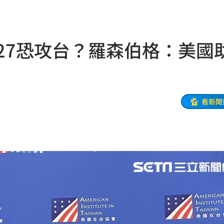
功能」
10:47
回
10:46
27恐攻台？羅森伯格：美國
下台
10:45
了
10:42
猛砸
10:40
看新聞
事長
10:37
10:35
率曝
10:35
網
10:34
爆表
10:33