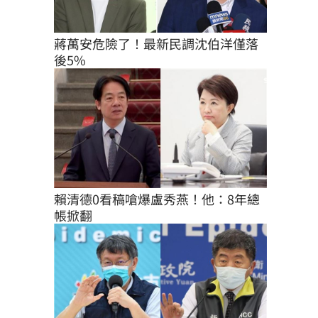
蔣萬安危險了！最新民調沈伯洋僅落
後5%
賴清德0看稿嗆爆盧秀燕！他：8年總
帳掀翻