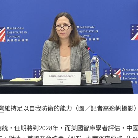
警
10:32
停駛
10:31
萬安
10:30
熱潮
10:00
灣
維持足以自我防衛的能力（圖／記者高逸帆攝影
15
總統，任期將到2028年，而美國智庫學者評估，
中