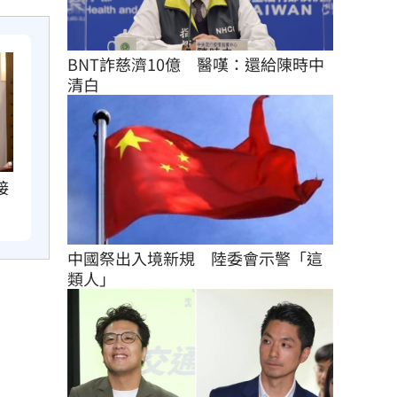
BNT詐慈濟10億　醫嘆：還給陳時中
清白
接
中國祭出入境新規　陸委會示警「這
類人」