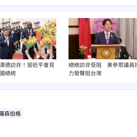
清德訪非！習近平會見
總統訪非受阻　美參眾議員
國總統
力發聲挺台灣
羅森伯格