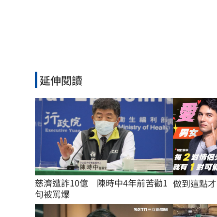
延伸閱讀
慈濟遭詐10億　陳時中4年前苦勸1
做到這點才
句被罵爆