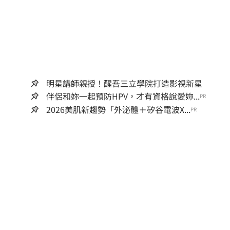
明星講師親授！醒吾三立學院打造影視新星
伴侶和妳一起預防HPV，才有資格說愛妳...
PR
2026美肌新趨勢「外泌體＋矽谷電波X...
PR