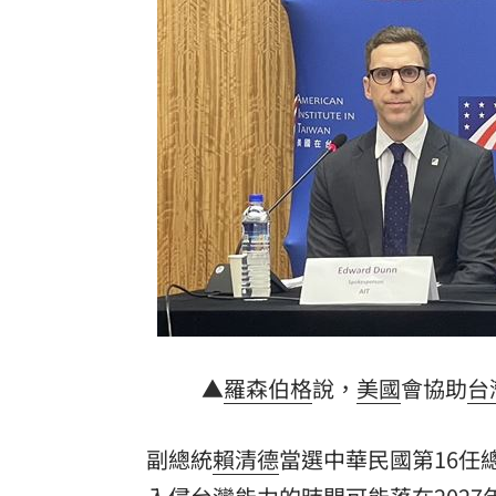
新／白海豚逼近！氣象署宣布14:30發海
白海豚颱風逼近 綠島、蘭嶼船班今起
曾喊慈濟跟民進黨信誰！沈伯洋開嗆蔣
最猛黑化越野車 台灣配額5輛
10:30
台灣彩券開獎直播中
20:31
LIVE三立+24小時直播
15:27
三立iNEWS新聞台線上直播
18:00
8國球員齊聚高雄 Formosa 7s掀足球
▲
羅森伯格
說，
美國
會協助
台
理想混蛋號召粉絲跨海追星吃美食！
18:
副總統
賴清德
當選中華民國第16任