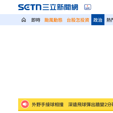
即時
颱風動態
台股怎投資
政治
熱
aespa攻蛋推城市行銷 台北6大活動曝
iPhone 18 Pro出不了？傳因「缺這貨」
疫苗真相曝陳實中要求道歉 蔣萬安這
奇豔妝容惹炎上！泰女公務員霸氣回嗆
慈濟遭詐10.6億！醫「神比喻」眾一看
外野手接球相撞 深遠飛球彈出牆變2分