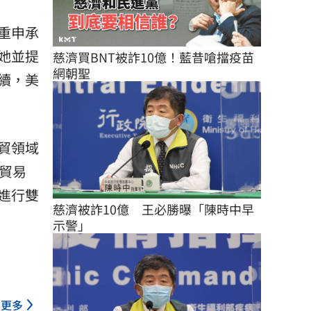
重申承
她並提
慈濟買BNT被詐10億！藍昔嗆擋疫苗
網朝聖
續，美
貿領域
貿易
進行雙
慈濟被詐10億　王必勝曝「陳時中早
示警」
更多