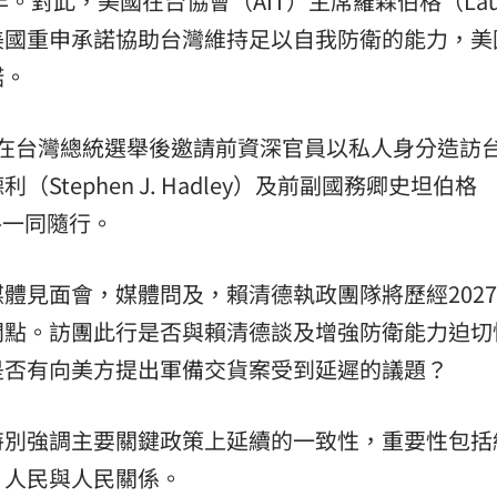
。對此，美國在台協會（AIT）主席羅森伯格（Lau
表示，美國重申承諾協助台灣維持足以自我防衛的能力，
諾。
，在台灣總統選舉後邀請前資深官員以私人身分造訪
tephen J. Hadley）及前副國務卿史坦伯格
森伯格一同隨行。
體見面會，媒體問及，賴清德執政團隊將歷經202
間點。訪團此行是否與賴清德談及增強防衛能力迫切
是否有向美方提出軍備交貨案受到延遲的議題？
特別強調主要關鍵政策上延續的一致性，重要性包括
、人民與人民關係。