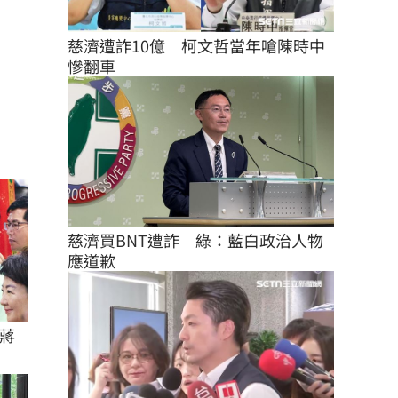
慈濟遭詐10億　柯文哲當年嗆陳時中
慘翻車
慈濟買BNT遭詐　綠：藍白政治人物
應道歉
蔣