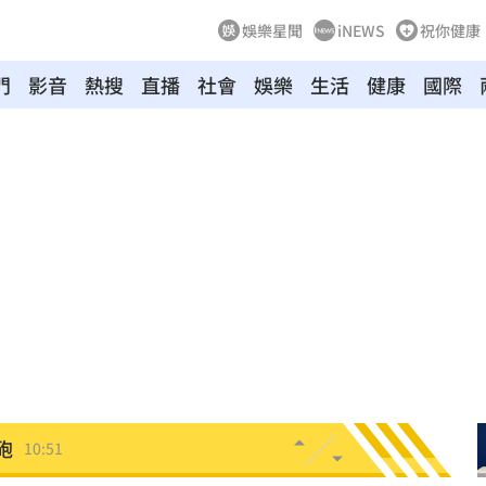
娛樂星聞
iNEWS
祝你健康
門
影音
熱搜
直播
社會
娛樂
生活
健康
國際
光
10:57
10:57
樣說
10:52
10:52
秒懂
10:52
砲
10:51