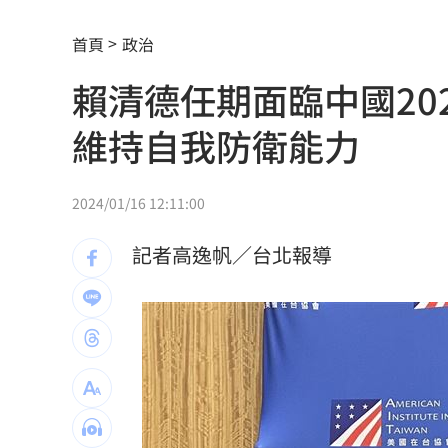
用戶注意！Gmail在2027年將「大砍3
首頁
政治
獨／詐10億囤黃金爆增值3倍：可望全拿
賴清德任期面臨中國20
直呼難以諒解！他：慈濟最高層應有人
維持自我防衛能力
4年前示警疫苗掮客遭抹黑 陳時中回應
BLACKPINK活動惹議 公司遭人持球桿
2024/01/16 12:11:00
靠慈濟志工形象加分 女律當選彰律理
記者高逸帆／台北報導
60歲糖尿病婦 吃飯1改變血糖奇蹟下降
白海豚逼近放颱風假？最新暴風圈侵襲
生前曾對打丟丟妹 肥大叔猝逝震撼全
嘉里大容物流車撞分隔島！駕駛酒測值