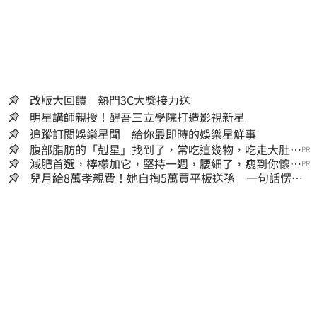
改版大回饋 熱門3C大獎接力送
明星講師親授！醒吾三立學院打造影視新星
追蹤訂閱娛樂星聞 給你最即時的娛樂星鮮事
腹部脂肪的「剋星」找到了，常吃這幾物，吃走大肚
PR
囊，瘦出小蠻腰
減肥首選，檸檬加它，堅持一週，腰細了，瘦到你懷疑
PR
人生
兒月給8萬孝親費！她自掏5萬買平板送孫 一句話愣原
地「傷心不已」