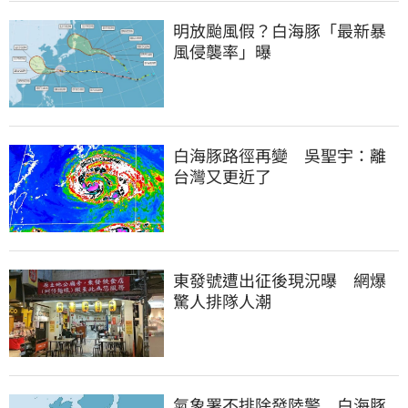
明放颱風假？白海豚「最新暴
風侵襲率」曝
白海豚路徑再變　吳聖宇：離
台灣又更近了
東發號遭出征後現況曝　網爆
驚人排隊人潮
氣象署不排除發陸警　白海豚