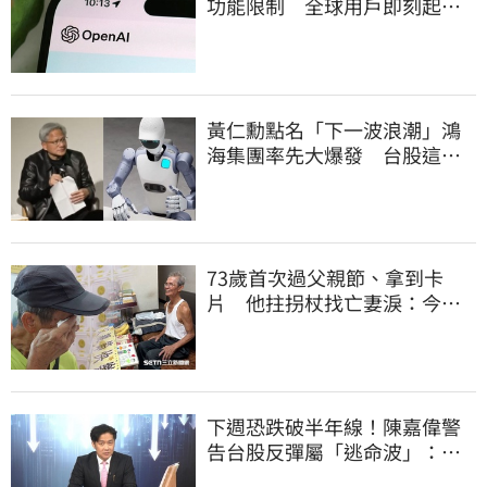
功能限制 全球用戶即刻起
「免費」用到飽
黃仁勳點名「下一波浪潮」鴻
海集團率先大爆發 台股這族
群全面噴出
73歲首次過父親節、拿到卡
片 他拄拐杖找亡妻淚：今天
好多人來幫我慶祝
下週恐跌破半年線！陳嘉偉警
告台股反彈屬「逃命波」：空
頭大屠殺剛開始