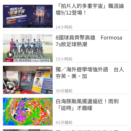
「拍片人的多重宇宙」職涯論
壇9/12登場！
14小時前
8國球員齊聚高雄　Formosa 
7s掀足球熱潮
15小時前
獨／海外遊學增強外語　台人
夯英、美、加
30分鐘前
白海豚颱風擺盪逼近！雨到
「這時」才趨緩
42分鐘前