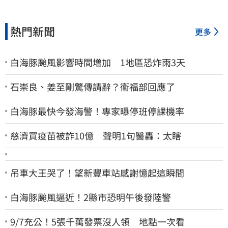
熱門新聞
更多
白海豚颱風影響時間增加 1地區恐炸雨3天
石崇良、姜至剛驚傳請辭？衛福部回應了
白海豚最快今發海警！專家曝停班停課機率
慈濟買疫苗被詐10億 聲明1句醫轟：太瞎
吊車大王哭了！望新豐車站感謝憶起這瞬間
白海豚颱風逼近！2縣市恐明午後發陸警
9/7充公！5張千萬發票沒人領 地點一次看