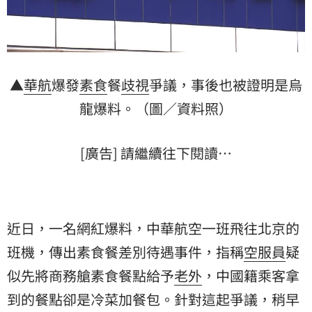
▲
華航
爆發
素食
餐
歧視
爭議，事後也被證明是烏
龍爆料。（圖／資料照）
[廣告] 請繼續往下閱讀…
近日，一名網紅爆料，中華航空一班飛往北京的
班機，傳出素食餐差別待遇事件，指稱
空服員
疑
似先將商務艙素食餐點給予
老外
，中國籍乘客拿
到的餐點卻是冷菜加餐包。針對這起爭議，稍早