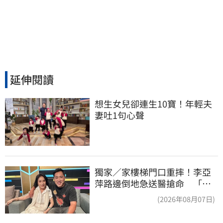
延伸閱讀
想生女兒卻連生10寶！年輕夫
妻吐1句心聲
獨家／家樓梯門口重摔！李亞
萍路邊倒地急送醫搶命 「最
新傷況」曝
(2026年08月07日)