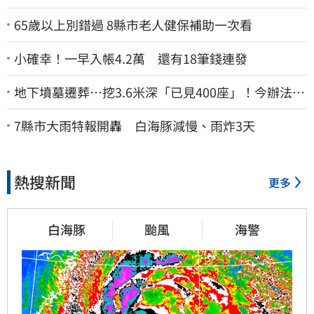
65歲以上別錯過 8縣市老人健保補助一次看
小確幸！一早入帳4.2萬 還有18筆錢連發
地下墳墓遷葬…挖3.6米深「已見400座」！今辦法會
安撫祖先
7縣市大雨特報開轟 白海豚減慢、雨炸3天
熱搜新聞
更多
白海豚
颱風
海警