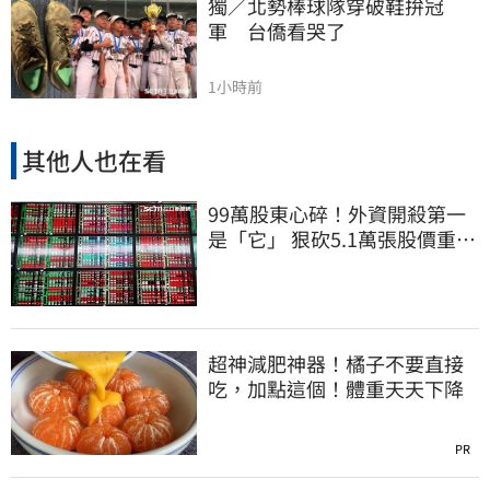
獨／北勢棒球隊穿破鞋拚冠
軍　台僑看哭了
1小時前
其他人也在看
99萬股東心碎！外資開殺第一
是「它」 狠砍5.1萬張股價重挫
近5%
超神減肥神器！橘子不要直接
吃，加點這個！體重天天下降
PR