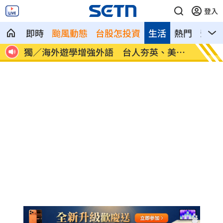
登入
即時
颱風動態
台股怎投資
生活
熱門
影音
30
獨／海外遊學增強外語 台人夯英、美、
長尾獼
加
因