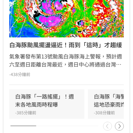
白海豚颱風擺盪逼近！雨到「這時」才趨緩
氣象署發布第13號颱風白海豚海上警報，預計週
六至週日距離台灣最近，週日中心將通過台灣北
方海面。受颱風外圍環流影響，北台灣與西半部
-438分鐘前
降雨增多，北部山區恐有顯著雨勢，需防範坍方
落石。風力方面，北部及沿海地區陣風強勁。氣
象署特別提醒，宜花東地區位於背風側，未來兩
白海豚「一路搖擺」！週
白海豚「海警範
天恐出現38度極端高溫，請留意焚風與熱傷害。
末各地風雨時程曝
這地恐豪雨炸2
-385分鐘前
-308分鐘前