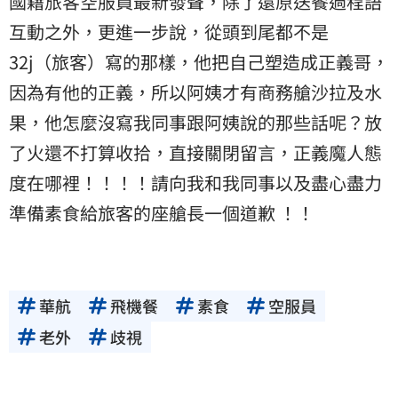
國籍旅客空服員最新發聲，除了還原送餐過程語
互動之外，更進一步說，從頭到尾都不是
32j（旅客）寫的那樣，他把自己塑造成正義哥，
因為有他的正義，所以阿姨才有商務艙沙拉及水
果，他怎麼沒寫我同事跟阿姨說的那些話呢？放
了火還不打算收拾，直接關閉留言，正義魔人態
度在哪裡！！！！請向我和我同事以及盡心盡力
準備素食給旅客的座艙長一個道歉 ！！
華航
飛機餐
素食
空服員
老外
歧視