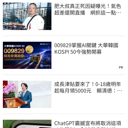
肥大叔真正死因疑曝光！氣色
超差還開直播 網抓這一點超
不合理
009829掌握AI關鍵 大華韓國
KOSPI 50今強勢開募
PR
成長津貼要來了！0-18歲明年
起每月領5000元 賴清德：此
時不生更待何時
ChatGPT震撼宣布將取消這項