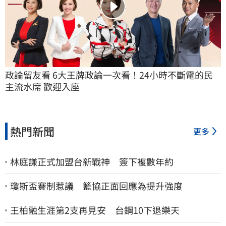
政論留友看 6大王牌政論一次看！24小時不斷電的民
主流水席 歡迎入座
熱門新聞
更多
林庭謙正式加盟台新戰神 簽下複數年約
瓊斯盃賽制惹議 籃協正面回應為提升強度
王柏融生涯第2支再見安 台鋼10下退樂天