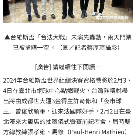
▲台維斯盃「台法大戰」未演先轟動，兩天門票
已被搶購一空 。（圖／記者蔡厚瑄攝影）
[廣告] 請繼續往下閱讀…
2024年台維斯盃世界組總決賽資格戰將於2月3、
4日在臺北市網球中心點燃戰火，台灣隊精銳盡
出將由成都世大運3金得主
許育修
和「夜市球
王」
曾俊欣
領軍，迎來法國隊好手，2月2日在臺
北漢來大飯店的抽籤儀式暨賽前記者會，屆時雙
方總教練張孝雍、馬修（Paul-Henri Mathieu）