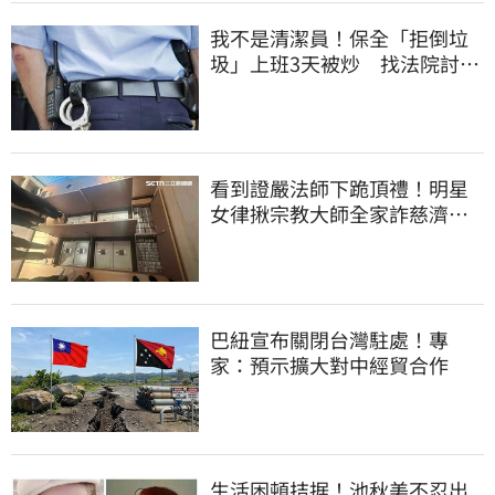
我不是清潔員！保全「拒倒垃
圾」上班3天被炒 找法院討公
道結果出爐
看到證嚴法師下跪頂禮！明星
女律揪宗教大師全家詐慈濟…
全家爽睡黃金堆
巴紐宣布關閉台灣駐處！專
家：預示擴大對中經貿合作
生活困頓拮据！池秋美不忍出