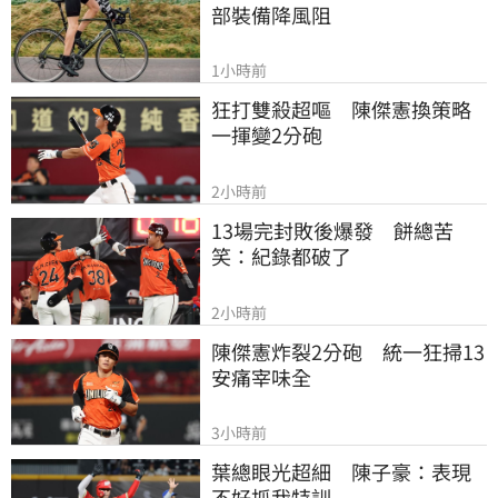
部裝備降風阻
1小時前
狂打雙殺超嘔　陳傑憲換策略
一揮變2分砲
2小時前
13場完封敗後爆發　餅總苦
笑：紀錄都破了
2小時前
陳傑憲炸裂2分砲　統一狂掃13
安痛宰味全
3小時前
葉總眼光超細　陳子豪：表現
不好抓我特訓