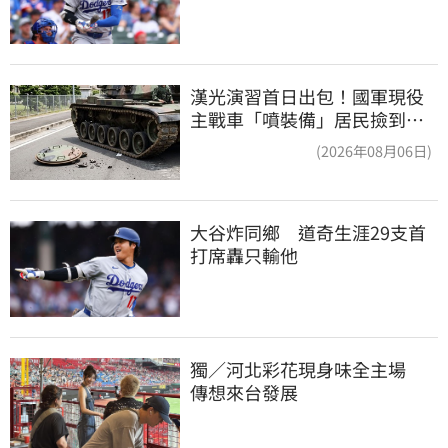
漢光演習首日出包！國軍現役
主戰車「噴裝備」居民撿到零
件…軍方說話了
(2026年08月06日)
大谷炸同鄉　道奇生涯29支首
打席轟只輸他
獨／河北彩花現身味全主場　
傳想來台發展