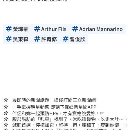
黃琮豪
Arthur Fils
Adrian Mannarino
吳東森
許育修
曾俊欣
最即時的新聞話題 追蹤訂閱三立新聞網
一手掌握明星動態 即刻下載娛樂星聞APP
伴侶和妳一起預防HPV，才有資格說愛妳！
PR
腹部脂肪的「剋星」找到了，常吃這幾物，吃走大肚
PR
囊，瘦出小蠻腰
減肥首選，檸檬加它，堅持一週，腰細了，瘦到你懷疑
PR