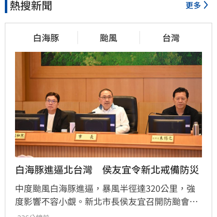
熱搜新聞
更多
白海豚
颱風
台灣
白海豚進逼北台灣　侯友宜令新北戒備防災
中度颱風白海豚進逼，暴風半徑達320公里，強
度影響不容小覷。新北市長侯友宜召開防颱會
議，要求市府團隊與29區公所全面戒備，針對易