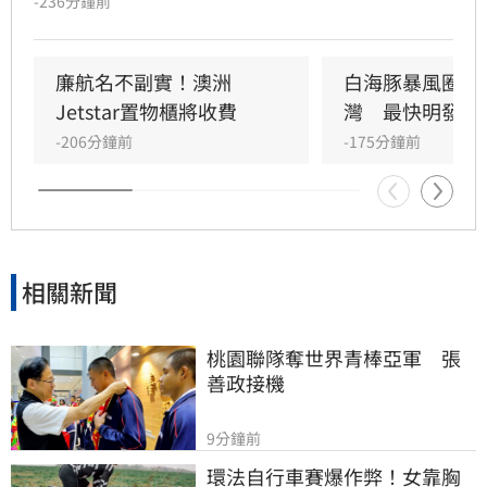
-236分鐘前
受災點、重大工程及公共設施進行預防性加固，
嚴防強陣風與週末豪雨帶來的災情。市府呼籲市
民提前檢查陽台排水、固定招牌，颱風期間避免
廉航名不副實！澳洲
白海豚暴風圈恐
前往山區或海邊，並透過新北災訊E點通隨時掌
Jetstar置物櫃將收費
灣　最快明發海
握最新防災資訊，共同守護城市安全。
-206分鐘前
-175分鐘前
相關新聞
桃園聯隊奪世界青棒亞軍　張
善政接機
9分鐘前
環法自行車賽爆作弊！女靠胸