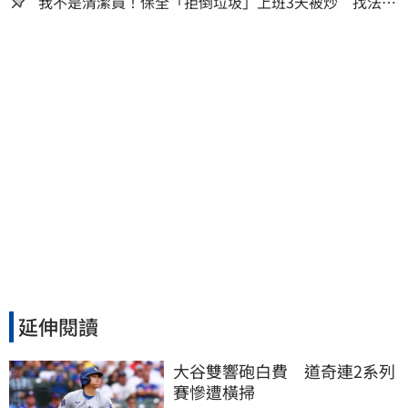
人生
我不是清潔員！保全「拒倒垃圾」上班3天被炒 找法院
討公道結果出爐
延伸閱讀
大谷雙響砲白費　道奇連2系列
賽慘遭橫掃