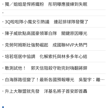
獨／姐姐是悍將鐵粉 彤玥曝應援練到失眠
3Q啦啦隊小魔女引熱議 連莊排球隊發聲了
陳子威欽點高國豪領軍白隊 關鍵原因曝光
克勞阿姆斯壯強勢崛起 成國聯MVP大熱門
培若塔居中協調 化解索托與林多多年心結
敢測試他！ 郭天信阻殺守助完封嗨翻蔣銲
白海豚路徑變了！最新各國預報曝光 吳聖宇：離台
灣又更近一點
升上大聯盟就先發 洋基名將子首安即首轟