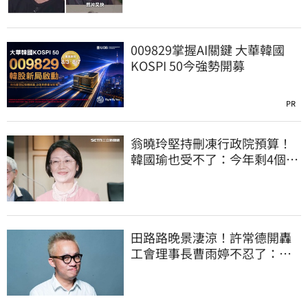
009829掌握AI關鍵 大華韓國
KOSPI 50今強勢開募
PR
翁曉玲堅持刪凍行政院預算！
韓國瑜也受不了：今年剩4個月
你思考一下
田路路晚景淒涼！許常德開轟
工會理事長曹雨婷不忍了：別
只包紅包慰問