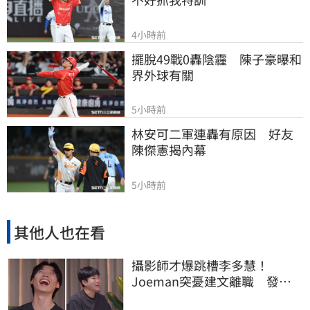
4小時前
擺脫49戰0轟陰霾　陳子豪曝和
界外球有關
5小時前
林安可二軍連轟有原因　好友
陳傑憲揭內幕
5小時前
其他人也在看
攝影師才爆跳槽李多慧！
Joeman突憂建文離職 發聲
「其實我很清楚」