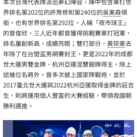
本次台灣代表隊派出夢幻陣容，陣中包含單打世
界排名第202位的許育修和第240位的
吳東森
領
銜，也有世界排名第292位，人稱「夜市球王」
的曾俊欣，三人近年都曾獲得挑戰賽單打冠軍，
排名屢創新高，成績亮眼；雙打部分，
黃琮豪
去
年除了在台塑盃男網賽封王，更是2022年的成都
世大運男雙金牌、杭州亞運混雙銀牌得主。除上
述幾位名將外，曾多次披上國家隊戰袍，並於
2017臺北世大運與2022杭州亞運取得金牌的莊吉
生，則將運用個人豐富的大賽經驗，帶領我國朝
勝利邁進。