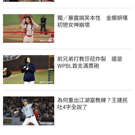
獨／暴露搞笑本性　金娜妍嘆
初戀女神崩壞
前兄弟打教莎菈炸裂　還是
WPBL首支滿貫砲
為何重出江湖當教練？王建民
吐4字全說了