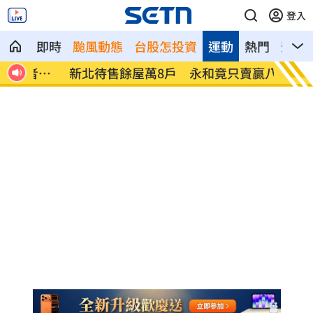
登入
即時
颱風動態
台股怎投資
運動
熱門
影音
者慘
新北待售餘屋萬8戶 永和竟只賣贏八里！
為5億