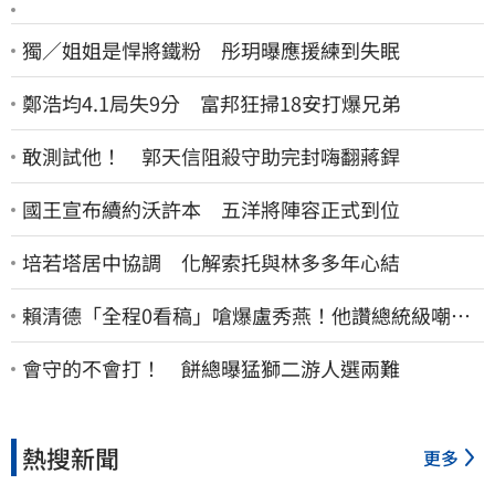
獨／姐姐是悍將鐵粉 彤玥曝應援練到失眠
鄭浩均4.1局失9分 富邦狂掃18安打爆兄弟
敢測試他！ 郭天信阻殺守助完封嗨翻蔣銲
國王宣布續約沃許本 五洋將陣容正式到位
培若塔居中協調 化解索托與林多多年心結
賴清德「全程0看稿」嗆爆盧秀燕！他讚總統級嘲
諷：把8年總帳一次掀翻
會守的不會打！ 餅總曝猛獅二游人選兩難
熱搜新聞
更多