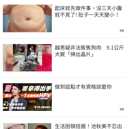
起床就先做件事，沒三天小腹
就不見了! 肚子一天天變小！
PR
越男疑非法販售狗肉 9.1公斤
犬屍「掃出晶片」
做到這點才有資格說愛你
PR
生活困頓拮据！池秋美不忍出