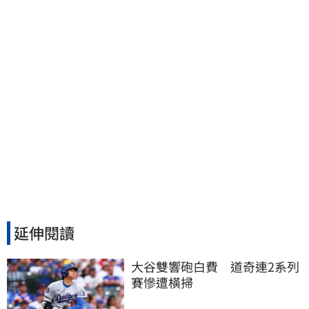
去」換3個月刑期
延伸閱讀
大谷雙響砲白費　道奇連2系列
賽慘遭橫掃