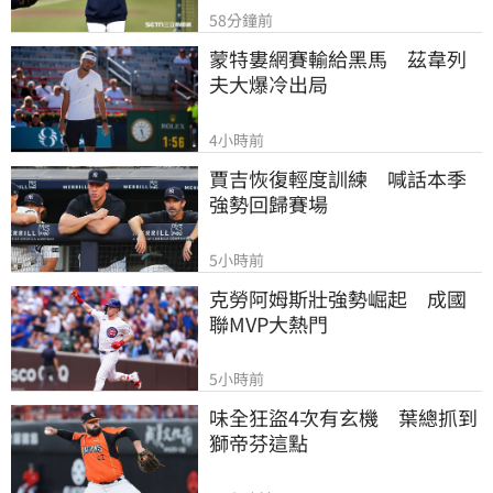
58分鐘前
蒙特婁網賽輸給黑馬　茲韋列
夫大爆冷出局
4小時前
賈吉恢復輕度訓練　喊話本季
強勢回歸賽場
5小時前
克勞阿姆斯壯強勢崛起　成國
聯MVP大熱門
5小時前
味全狂盜4次有玄機　葉總抓到
獅帝芬這點