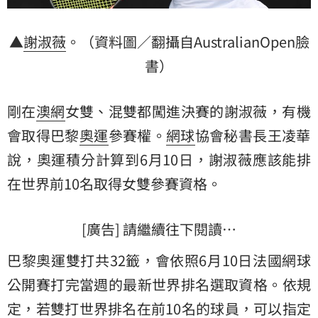
▲
謝淑薇
。（資料圖／翻攝自AustralianOpen臉
書）
剛在
澳網
女雙、混雙都闖進決賽的謝淑薇，有機
會取得巴黎
奧運
參賽權。
網球
協會秘書長王凌華
說，奧運積分計算到6月10日，謝淑薇應該能排
在世界前10名取得女雙參賽資格。
[廣告] 請繼續往下閱讀…
巴黎奧運雙打共32籤，會依照6月10日法國網球
公開賽打完當週的最新世界排名選取資格。依規
定，若雙打世界排名在前10名的球員，可以指定