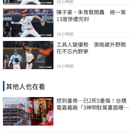
16小時前
陳子豪、朱育賢開轟　統一第
13度慘遭完封
16小時前
工具人變優勢　張皓崴外野開
花不忘內野夢
16小時前
其他人也在看
挖到童骨…已2死5重傷！台積
電嘉義廠「3神明駐駕畫面曝
光」