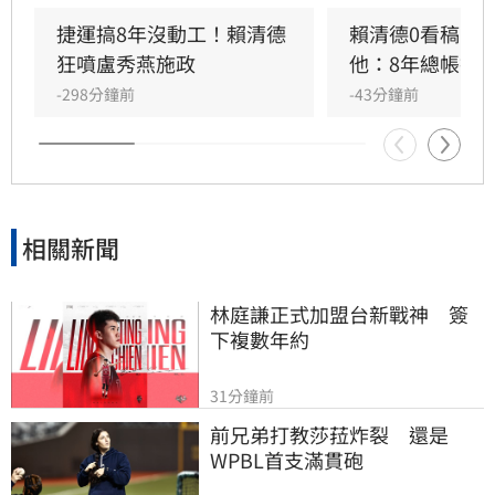
決心，試圖以「顧好中台灣，驅動全台灣」為核
心，擴大支持基礎。會議中由賴清德、蔡其昌與
捷運搞8年沒動工！賴清德
賴清德0看稿嗆
何欣純連線助陣，從國政延伸至市政議題，展現
狂噴盧秀燕施政
他：8年總帳掀
細膩的選戰節奏與攻防論述。透過全國媒體實地
-298分鐘前
-43分鐘前
報導與直播，成功強化何欣純的曝光度，並傳達
民進黨團結一致、深耕地方的政治意象，為年底
選戰打響關鍵的起手式。
相關新聞
林庭謙正式加盟台新戰神　簽
下複數年約
31分鐘前
前兄弟打教莎菈炸裂　還是
WPBL首支滿貫砲