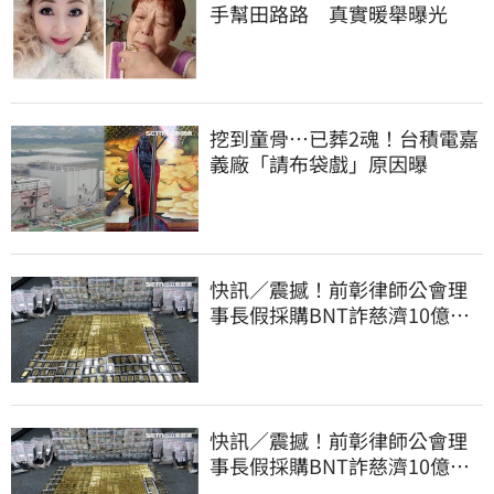
手幫田路路 真實暖舉曝光
挖到童骨…已葬2魂！台積電嘉
義廠「請布袋戲」原因曝
快訊／震撼！前彰律師公會理
事長假採購BNT詐慈濟10億、
洗錢囤232kg黃金
快訊／震撼！前彰律師公會理
事長假採購BNT詐慈濟10億、
洗錢囤232kg黃金