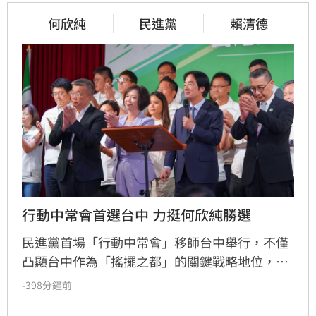
何欣純
民進黨
賴清德
行動中常會首選台中 力挺何欣純勝選
民進黨首場「行動中常會」移師台中舉行，不僅
凸顯台中作為「搖擺之都」的關鍵戰略地位，更
展現中央對中台灣選情的重視。透過集結黨內要
-398分鐘前
角力挺何欣純，民進黨釋出「重兵部署」與勝選