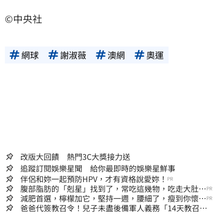
©中央社
網球
謝淑薇
澳網
奧運
改版大回饋 熱門3C大獎接力送
追蹤訂閱娛樂星聞 給你最即時的娛樂星鮮事
伴侶和妳一起預防HPV，才有資格說愛妳！
PR
腹部脂肪的「剋星」找到了，常吃這幾物，吃走大肚
PR
囊，瘦出小蠻腰
減肥首選，檸檬加它，堅持一週，腰細了，瘦到你懷疑
PR
人生
爸爸代簽教召令！兒子未盡後備軍人義務「14天教召不