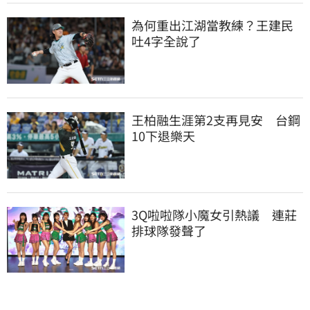
為何重出江湖當教練？王建民
吐4字全說了
王柏融生涯第2支再見安　台鋼
10下退樂天
3Q啦啦隊小魔女引熱議　連莊
排球隊發聲了