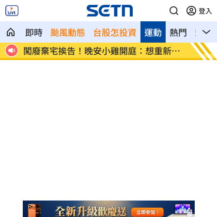
登入
即時
颱風動態
台股怎投資
運動
熱門
影音
變人
闖廢棄宅挨告！晚安小雞開庭：想重新做
翁曉玲
人