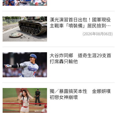
漢光演習首日出包！國軍現役
主戰車「噴裝備」居民撿到零
件…軍方說話了
(2026年08月06日)
大谷炸同鄉　道奇生涯29支首
打席轟只輸他
獨／暴露搞笑本性　金娜妍嘆
初戀女神崩壞