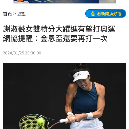
首頁
運動
看新聞換好禮
謝淑薇女雙積分大躍進有望打奧運
網協提醒：金恩盃還要再打一次
2024/01/25 20:30:00