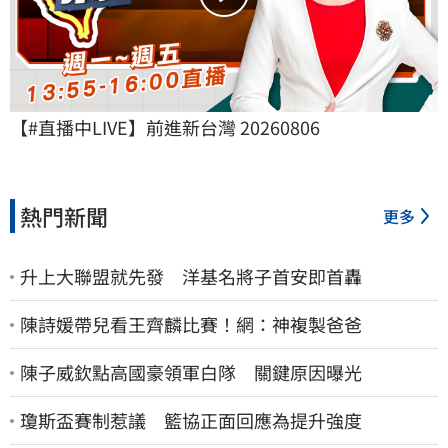
【#直播中LIVE】前進新台灣 20260806
熱門新聞
更多
升上大聯盟就先發 洋基名將子首安即首轟
陳詩媛帶兒看王齊麟比賽！網：神複製爸爸
陳子威欽點高國豪領軍白隊 關鍵原因曝光
瓊斯盃賽制惹議 籃協正面回應為提升強度