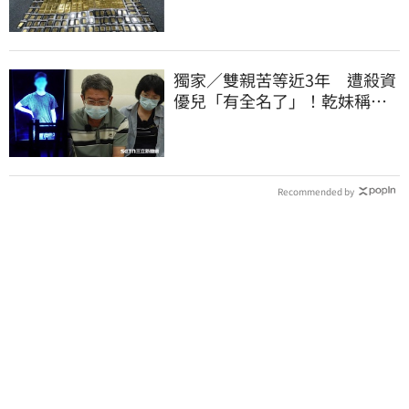
獨家／雙親苦等近3年 遭殺資
優兒「有全名了」！乾妹稱賠
償恐毀她未來
Recommended by