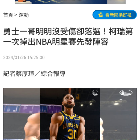
首頁
運動
看新聞換好禮
勇士一哥明明沒受傷卻落選！柯瑞第
一次掉出NBA明星賽先發陣容
2024/01/26 15:25:00
記者蔡厚瑄／綜合報導