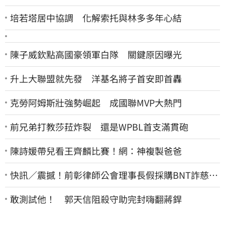
培若塔居中協調 化解索托與林多多年心結
陳子威欽點高國豪領軍白隊 關鍵原因曝光
升上大聯盟就先發 洋基名將子首安即首轟
克勞阿姆斯壯強勢崛起 成國聯MVP大熱門
前兄弟打教莎菈炸裂 還是WPBL首支滿貫砲
陳詩媛帶兒看王齊麟比賽！網：神複製爸爸
快訊／震撼！前彰律師公會理事長假採購BNT詐慈濟
10億、洗錢囤232kg黃金
敢測試他！ 郭天信阻殺守助完封嗨翻蔣銲