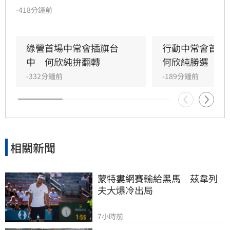
早上有回應、不過語氣酸溜溜。
-418分鐘前
綠營首場中常會插旗台
行動中常會首選
中　何欣純拚翻轉
何欣純勝選
-332分鐘前
-189分鐘前
相關新聞
蒙特婁網賽輸給黑馬　茲韋列
夫大爆冷出局
7小時前