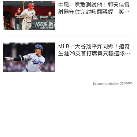
中職／竟敢測試他！郭天信雷
射肩守住完封嗨翻蔣銲 笑談
和鋼龍爭三振王
MLB／大谷翔平炸同鄉！道奇
生涯29支首打席轟只輸這隊
友 一棒締3里程碑
Recommended by