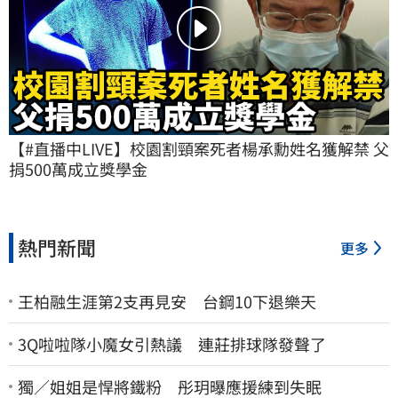
【#直播中LIVE】校園割頸案死者楊承勳姓名獲解禁 父
捐500萬成立獎學金
熱門新聞
更多
王柏融生涯第2支再見安 台鋼10下退樂天
3Q啦啦隊小魔女引熱議 連莊排球隊發聲了
獨／姐姐是悍將鐵粉 彤玥曝應援練到失眠