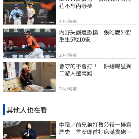
花不忘內野夢
20小時前
內野失誤遭撤換　張皓崴外野
重生5戰10安
20小時前
會守的不會打！　餅總曝猛獅
二游人選兩難
22小時前
其他人也在看
中職／前兄弟打教莎菈一棒寫
歷史 首安即首打席滿貫砲！
還是WPBL第一支