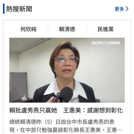
熱搜新聞
更多
何欣純
賴清德
民進黨
賴批盧秀燕只贏她　王惠美：感謝想到彰化
總統賴清德昨（5）日說台中市長盧秀燕的表
現，在中部只勉強贏過彰化縣長王惠美，王惠美