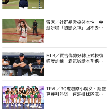
獨家／社群暴露搞笑本性 金
娜妍嘆「初戀女神」回不去！
喊話想代言啤酒
MLB／賈吉傷勢好轉正式恢復
輕度訓練 霸氣喊話本季絕對
強勢回歸賽場
TPVL／3Q啦啦隊小魔女、總監
豆芽引熱議 連莊排球隊沉默6
天發聲了