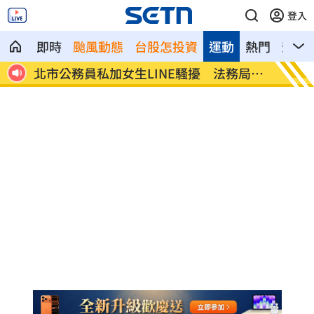
登入
即時
颱風動態
台股怎投資
運動
熱門
影音
LINE騷擾 法務局回
美女律師狠詐10億佣金 郭台
介