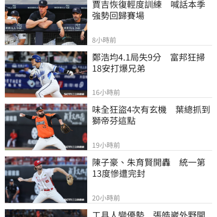
賈吉恢復輕度訓練　喊話本季
強勢回歸賽場
8小時前
鄭浩均4.1局失9分　富邦狂掃
18安打爆兄弟
16小時前
味全狂盜4次有玄機　葉總抓到
獅帝芬這點
19小時前
陳子豪、朱育賢開轟　統一第
13度慘遭完封
20小時前
工具人變優勢　張皓崴外野開