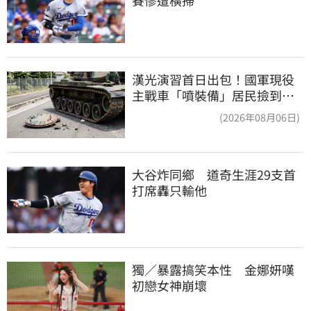
賽慘遭橫掃
漢光演習首日出包！國軍現役
主戰車「噴裝備」居民撿到零
件…軍方說話了
(2026年08月06日)
大谷炸同鄉　道奇生涯29支首
打席轟只輸他
獨／暴露搞笑本性　金娜妍嘆
初戀女神崩壞