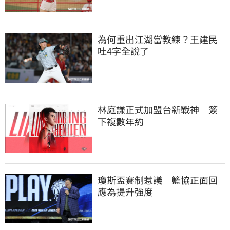
為何重出江湖當教練？王建民
吐4字全說了
林庭謙正式加盟台新戰神　簽
下複數年約
瓊斯盃賽制惹議　籃協正面回
應為提升強度