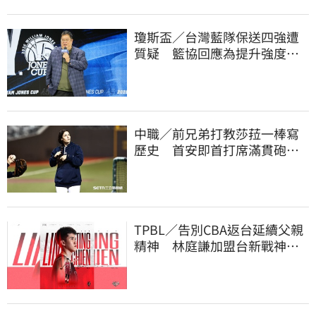
瓊斯盃／台灣藍隊保送四強遭
質疑 籃協回應為提升強度！
20年來最高強度
中職／前兄弟打教莎菈一棒寫
歷史 首安即首打席滿貫砲！
還是WPBL第一支
TPBL／告別CBA返台延續父親
精神 林庭謙加盟台新戰神！
簽下複數年約