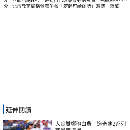
立即諮詢HPV！是對自己健康最好的投資，把握現在不
嫌晚！
北市教育局稱營養午餐「廚餘可給弱勢」惹議 蔣萬安
急喊：不會這樣做
延伸閱讀
大谷雙響砲白費　道奇連2系列