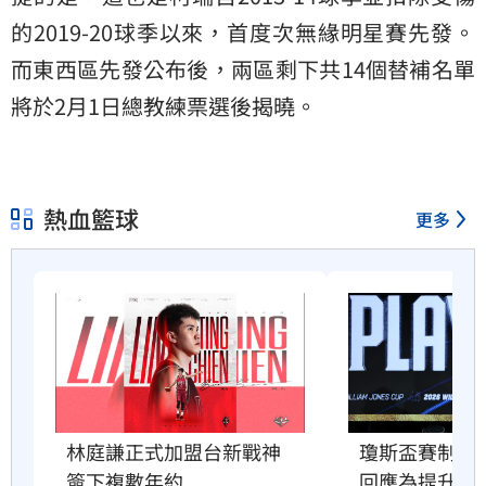
的2019-20球季以來，首度次無緣明星賽先發。
而東西區先發公布後，兩區剩下共14個替補名單
將於2月1日總教練票選後揭曉。
熱血籃球
更多
林庭謙正式加盟台新戰神　
瓊斯盃賽制惹
簽下複數年約
回應為提升強