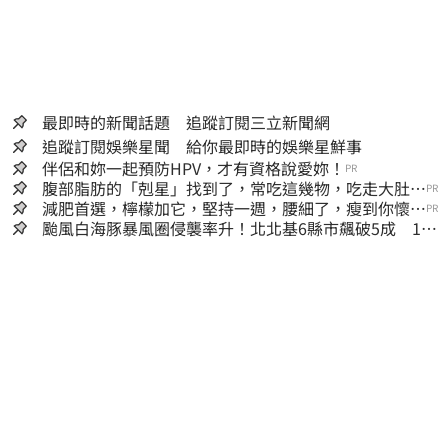
最即時的新聞話題 追蹤訂閱三立新聞網
追蹤訂閱娛樂星聞 給你最即時的娛樂星鮮事
伴侶和妳一起預防HPV，才有資格說愛妳！
PR
腹部脂肪的「剋星」找到了，常吃這幾物，吃走大肚
PR
囊，瘦出小蠻腰
減肥首選，檸檬加它，堅持一週，腰細了，瘦到你懷疑
PR
人生
颱風白海豚暴風圈侵襲率升！北北基6縣市飆破5成 1縣
市「最高達67%」