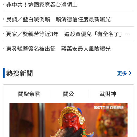
非中共！這國家竟吞台灣領土
民調／藍白喊倒賴 賴清德信任度最新曝光
獨家／雙親苦等近3年 遭殺資優兒「有全名了」！
乾妹稱賠償恐毀她未來
東發號蓋簽名被出征 蔣萬安最大風險曝光
熱搜新聞
更多
關聖帝君
關公
武財神