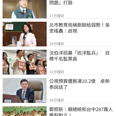
問題」打臉
21分鐘前
北市教育局稱廚餘給弱勢！吳
思瑤轟：歧視
28分鐘前
沈伯洋招募「巡洋監兵」　目
標千名監票員
32分鐘前
公視預算遭刪凍10.2億　卓榮
泰說話了
36分鐘前
鄭照新：賴總統和台中287萬人
撕裂對立！