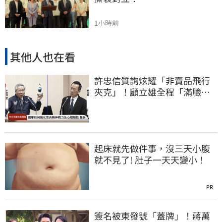
1小時前
其他人也在看
許忠信質詢炫耀「非賣品飛行
夾克」！顧立雄全程「滿臉問
號」
起床就先做件事，沒三天小腹
就不見了! 肚子一天天變小！
PR
簽名被東發號「蓋牌」！蔣萬