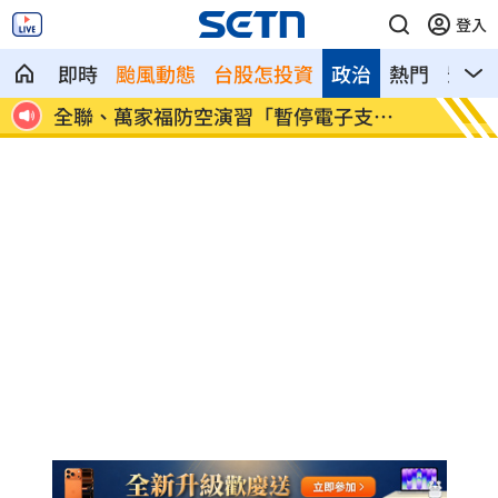
登入
即時
颱風動態
台股怎投資
政治
熱門
影音
退休
全聯、萬家福防空演習「暫停電子支
起司進
付」！