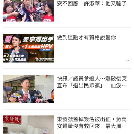
安不回應 許淑華：他又輸了
做到這點才有資格說愛你
PR
快訊／議員參選人…爆破後突
宣布「退出民眾黨」！血淚全
文曝
東發號蓋掉簽名被出征，蔣萬
安聲量沒有救回來 最大風險
曝光