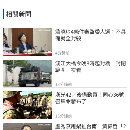
相關新聞
翁曉玲4條件審監委人選：不具
備就全封殺
4分鐘前
淡江大橋今晚8時起封橋　封閉
範圍一次看
13分鐘前
漢光42／後備動員！同心36號
召集令發布了
16分鐘前
盧秀燕甩鍋扯台南　黃偉哲「2