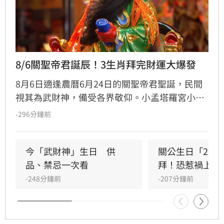
8/6關聖帝君誕辰！3生肖拜完財運大爆發
8月6日適逢農曆6月24日的關聖帝君聖誕，民間
視其為武財神，備受各界敬仰。小孟塔羅宮小立
指出，關聖帝君誕辰當日誠心祭拜，有望獲得神
-296分鐘前
明加持。其中屬馬、虎、狗的民眾財運最旺，生
肖馬事業順遂帶動正財；生肖虎投資精準累積資
產；生肖狗偏財運強，有望獲意外之財。專家強
今「武財神」生日　供
關公生日「2類
調，無論生肖為何，只要虔誠備妥供品祭祀，皆
品、禁忌一次看
拜！恐惹禍上身
能祈求聖帝祖庇佑，迎來事業順遂與財源廣進的
-248分鐘前
-207分鐘前
好運勢，建議民眾把握良機，為下半年佈局求
財。