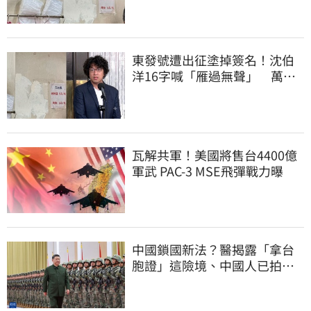
東發號遭出征塗掉簽名！沈伯
洋16字喊「雁過無聲」 萬人
讚：這就是高度
瓦解共軍！美國將售台4400億
軍武 PAC-3 MSE飛彈戰力曝
中國鎖國新法？醫揭露「拿台
胞證」這險境、中國人已拍很
多「視頻」在講