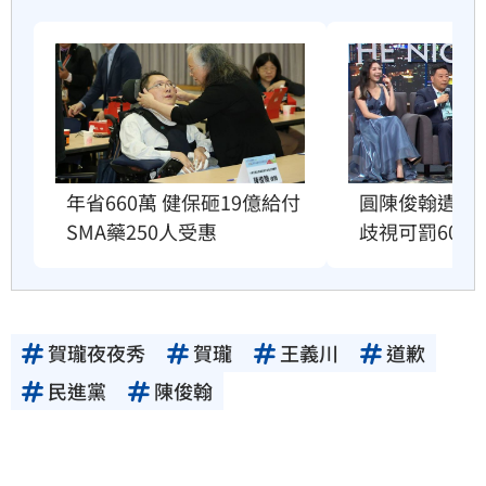
年省660萬 健保砸19億給付
圓陳俊翰遺志
SMA藥250人受惠
歧視可罰60萬
賀瓏夜夜秀
賀瓏
王義川
道歉
民進黨
陳俊翰