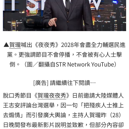
▲
賀瓏
喊出《夜夜秀》2028年會盡全力輔選
民進
黨
。更強調節目不會停播，不會被有心人士擊
倒。（圖／翻攝自STR Network YouTube）
[廣告] 請繼續往下閱讀…
脫口秀節目《
賀瓏夜夜秀
》日前邀請大陸媒體人
王志安評論台灣選舉，因一句「把殘疾人士推上
去煽情」而引發廣大輿論，主持人賀瓏昨（28）
日晚間發布最新影片說明並致歉，但部分內容卻