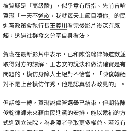
被質疑是「高級酸」，似乎意有所指。先前曾嗆
賀瓏「一天不
道歉
，我就每天上節目噴你」的民
進黨政策會執行長
王義川
看完後影片後深有感
觸，透過社群發文分享自身看法。
賀瓏在最新影片中表示，已和
陳俊翰
律師道歉並
取得對方的諒解，王志安的說法和做法確實是有
問題的，模仿身障人士絕對不恰當，「陳俊翰絕
對不是上台模仿作秀，他是認真發表政見的」。
但話鋒一轉，賀瓏說儘管選舉已結束，但期待陳
俊翰律師未來藉由民進黨的安排，能以遞補的方
式進到立法院，為身障者爭取更多權益。若沒有