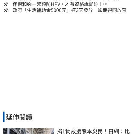
嫌晚！
伴侶和妳一起預防HPV，才有資格說愛妳！
PR
政府「生活補助金5000元」連3天發放 逾期視同放棄
延伸閱讀
捐1物救援熊本災民！日網：比