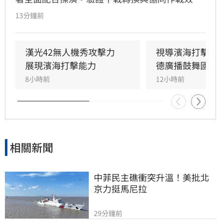
能。海委會主委管碧玲親赴台北港與左營軍港視
13分鐘前
導，肯定海巡艦艇在濱海打擊及反封鎖護航任務
中的整備狀況。
漢光42無人機秀攻擊力　
視導濱海打擊操
展現濱海打擊能力
德廣播鼓舞國軍
8小時前
12小時前
相關新聞
中菲民主礁衝突升溫！美批北
京力挺馬尼拉
29分鐘前