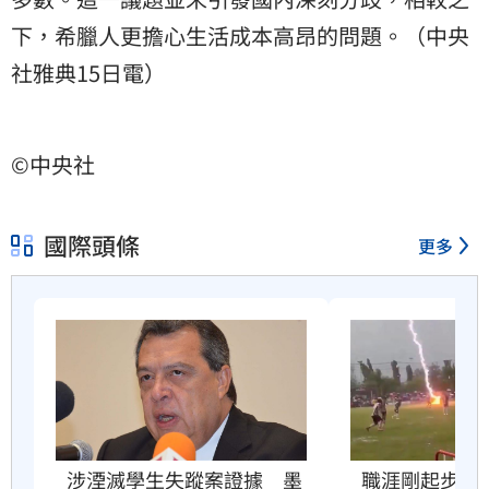
下，希臘人更擔心生活成本高昂的問題。（中央
社雅典15日電）
©中央社
國際頭條
更多
職涯剛起步　2
涉湮滅學生失蹤案證據　墨