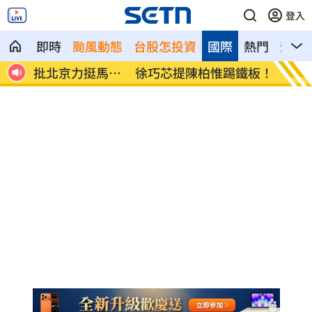
登入
即時
颱風動態
台股怎投資
國際
熱門
影音
馬尼
徐巧芯提陳柏惟踢鐵板！律師再曬1照補刀
看完慈
爆