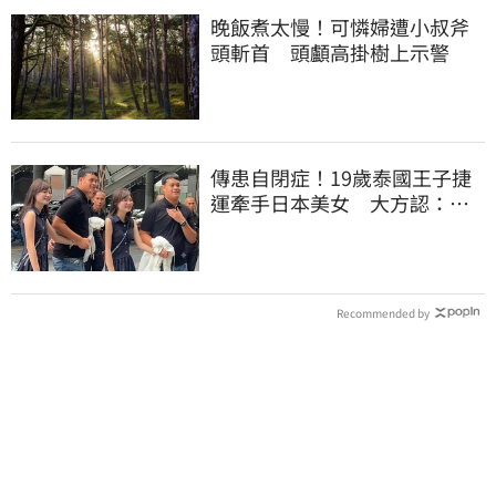
晚飯煮太慢！可憐婦遭小叔斧
頭斬首 頭顱高掛樹上示警
傳患自閉症！19歲泰國王子捷
運牽手日本美女 大方認：
「我在追她」
Recommended by