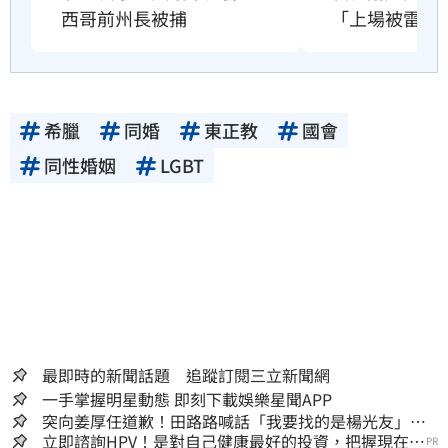
「上場被雷劈
西哥前州長被捕
希臘
同婚
東正教
國會
同性婚姻
LGBT
最即時的新聞話題 追蹤訂閱三立新聞網
一手掌握明星動態 即刻下載娛樂星聞APP
突向姜厚任道歉！田路路喊話「我要找的是楊光友」：
當時太衝動
立即諮詢HPV！是對自己健康最好的投資，把握現在不
PR