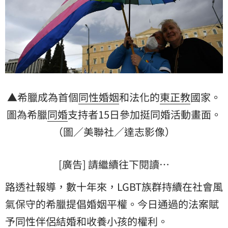
▲希臘成為首個
同性婚姻
和法化的
東正教
國家。
圖為希臘
同婚
支持者15日參加挺同婚活動畫面。
（圖／美聯社／達志影像）
[廣告] 請繼續往下閱讀…
路透社報導，數十年來，LGBT族群持續在社會風
氣保守的希臘提倡婚姻平權。今日通過的法案賦
予同性伴侶結婚和收養小孩的權利。