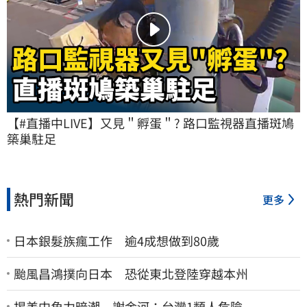
【#直播中LIVE】又見＂孵蛋＂? 路口監視器直播斑鳩
築巢駐足
熱門新聞
更多
日本銀髮族瘋工作 逾4成想做到80歲
颱風昌鴻撲向日本 恐從東北登陸穿越本州
揭美中角力暗潮 謝金河：台灣1類人危險