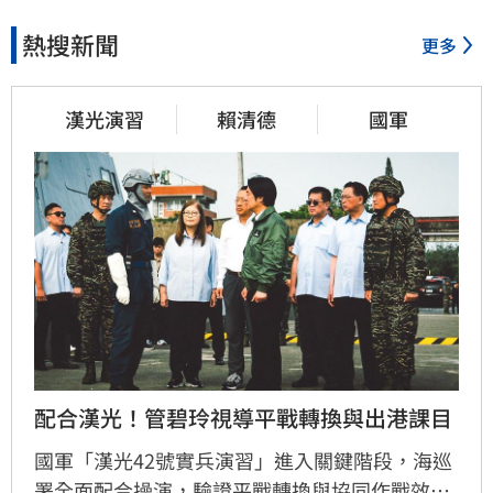
熱搜新聞
更多
漢光演習
賴清德
國軍
配合漢光！管碧玲視導平戰轉換與出港課目
國軍「漢光42號實兵演習」進入關鍵階段，海巡
署全面配合操演，驗證平戰轉換與協同作戰效