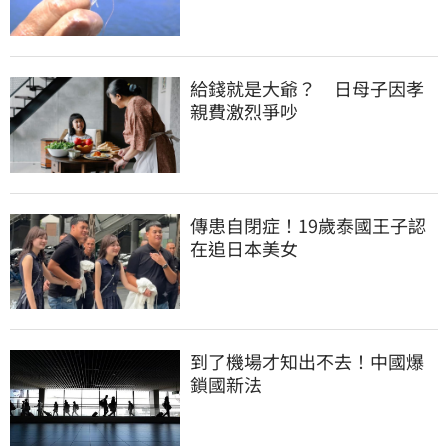
給錢就是大爺？　日母子因孝
親費激烈爭吵
傳患自閉症！19歲泰國王子認
在追日本美女
到了機場才知出不去！中國爆
鎖國新法