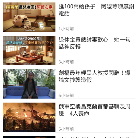
匯100萬給孫子　阿嬤等嘸感謝
電話
1小時前
退休金買錶討妻歡心　她一句
話神反轉
3小時前
劍橋最年輕黑人教授閃辭！爆
論文抄襲造假
6小時前
俄軍空襲烏克蘭首都基輔及周
邊　4人喪命
6小時前