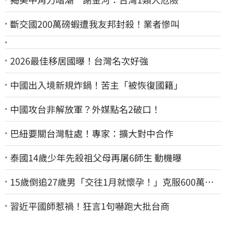
斷交國200萬磅蝦遭我友邦封殺！業者慘叫
2026最佳移居國曝！台灣名次好強
中國出入境新規炸鍋！苦主「被恢復國籍」
中國攻台非解放軍？外媒點名2破口！
巴紐要關台灣駐處！專家：擴大對中合作
泰國14歲少年先殺祖父母再屠6師生 動機曝
15歲倒追27歲男「交往1月就懷孕！」克服600萬債
務 36歲美魔女當阿嬤了
習近平國師惹禍！狂言1句嚇跑大批台商