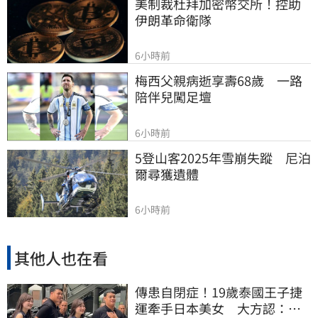
美制裁杜拜加密幣交所！控助
伊朗革命衛隊
6小時前
梅西父親病逝享壽68歲　一路
陪伴兒闖足壇
6小時前
5登山客2025年雪崩失蹤　尼泊
爾尋獲遺體
6小時前
其他人也在看
傳患自閉症！19歲泰國王子捷
運牽手日本美女 大方認：