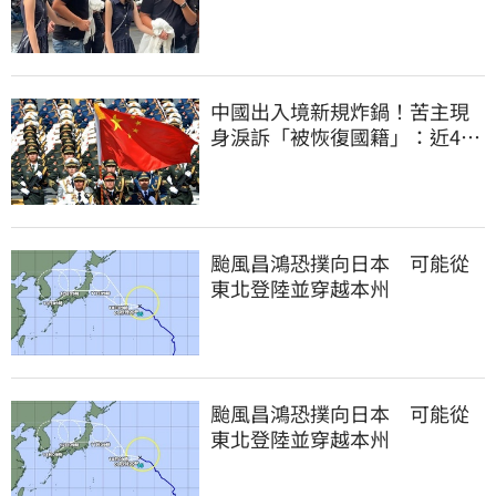
「我在追她」
中國出入境新規炸鍋！苦主現
身淚訴「被恢復國籍」：近4億
資產全停擺
颱風昌鴻恐撲向日本 可能從
東北登陸並穿越本州
颱風昌鴻恐撲向日本 可能從
東北登陸並穿越本州