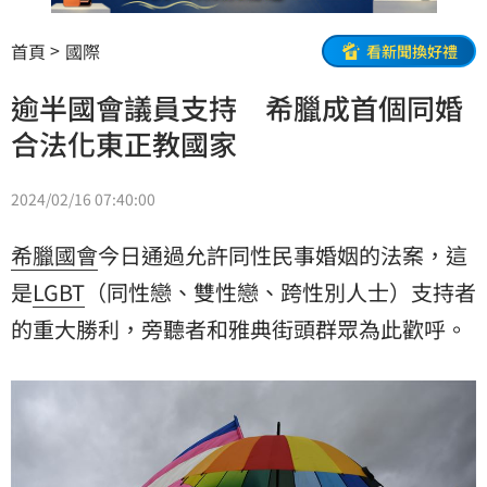
首頁
國際
看新聞換好禮
逾半國會議員支持 希臘成首個同婚
合法化東正教國家
2024/02/16 07:40:00
希臘
國會
今日通過允許同性民事婚姻的法案，這
是
LGBT
（同性戀、雙性戀、跨性別人士）支持者
的重大勝利，旁聽者和雅典街頭群眾為此歡呼。