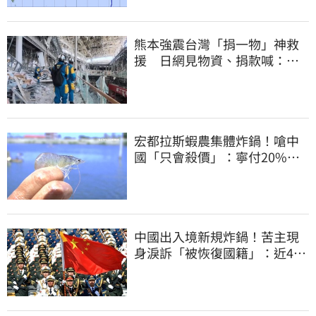
熊本強震台灣「捐一物」神救
援 日網見物資、捐款喊：給
台灣統治算了
宏都拉斯蝦農集體炸鍋！嗆中
國「只會殺價」：寧付20%關
稅賣白蝦給台灣
中國出入境新規炸鍋！苦主現
身淚訴「被恢復國籍」：近4億
資產權停擺