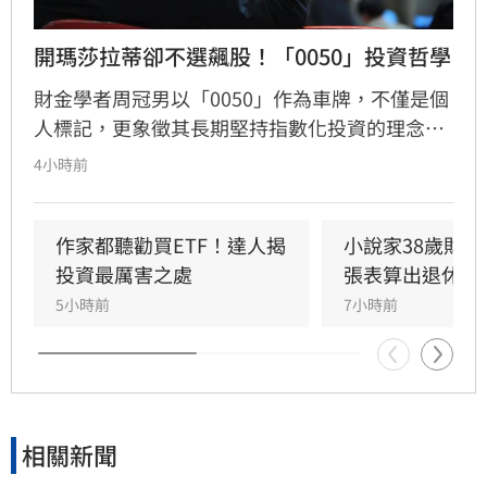
開瑪莎拉蒂卻不選飆股！「0050」投資哲學
財金學者周冠男以「0050」作為車牌，不僅是個
人標記，更象徵其長期堅持指數化投資的理念。
他透過學術研究與親身實踐發現，頻繁選股難以
4小時前
長期戰勝市場，唯有透過低成本、長時間持有大
盤，才能穩定累積財富。周冠男強調，投資的核
心不在於預測行情，而是相信市場並與之共同成
作家都聽勸買ETF！達人揭
小說家38歲財富
長。為推廣此理念，三立財經iNEWS將於8月15
投資最厲害之處
張表算出退休金
日舉辦「不再選股必勝術」投資論壇，邀請周冠
5小時前
7小時前
男解析行為財務學與資產配置策略，協助投資人
在市場震盪中穩健獲利。活動名額有限，歡迎投
資人報名參加，掌握長期致富心法。
相關新聞