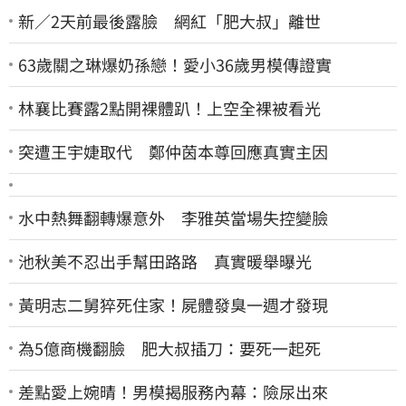
新／2天前最後露臉 網紅「肥大叔」離世
63歲關之琳爆奶孫戀！愛小36歲男模傳證實
林襄比賽露2點開裸體趴！上空全裸被看光
突遭王宇婕取代 鄭仲茵本尊回應真實主因
水中熱舞翻轉爆意外 李雅英當場失控變臉
池秋美不忍出手幫田路路 真實暖舉曝光
黃明志二舅猝死住家！屍體發臭一週才發現
為5億商機翻臉 肥大叔插刀：要死一起死
差點愛上婉晴！男模揭服務內幕：險尿出來