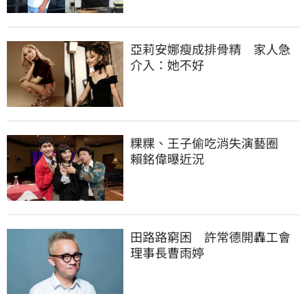
亞莉安娜瘦成排骨精　家人急
介入：她不好
粿粿、王子偷吃消失演藝圈　
賴銘偉曝近況
田路路窮困　許常德開轟工會
理事長曹雨婷