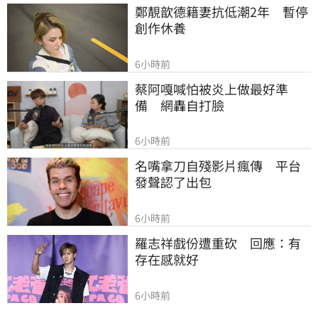
鄭靚歆德籍妻抗低潮2年　暫停
創作休養
6小時前
蔡阿嘎喊怕被炎上做最好準
備　網轟自打臉
6小時前
名嘴拿刀自殘影片瘋傳　平台
發聲認了出包
6小時前
羅志祥戲份遭重砍　回應：有
存在感就好
6小時前