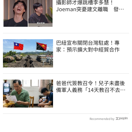
攝影師才爆跳槽李多慧！
Joeman突憂建文離職 發聲
「其實我很清楚」
巴紐宣布關閉台灣駐處！專
家：預示擴大對中經貿合作
爸爸代簽教召令！兒子未盡後
備軍人義務「14天教召不去」
換3個月刑期
Recommended by