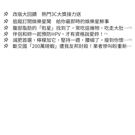
改版大回饋 熱門3C大獎接力送
追蹤訂閱娛樂星聞 給你最即時的娛樂星鮮事
腹部脂肪的「剋星」找到了，常吃這幾物，吃走大肚
PR
囊，瘦出小蠻腰
伴侶和妳一起預防HPV，才有資格說愛妳！
PR
減肥首選，檸檬加它，堅持一週，腰細了，瘦到你懷疑
PR
人生
斷交國「200萬磅蝦」遭我友邦封殺！業者慘叫盼重新開
放