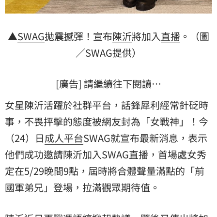
▲
SWAG
拋震撼彈！宣布
陳沂
將加入
直播
。（圖
／SWAG提供）
[廣告] 請繼續往下閱讀…
女星陳沂活躍於社群平台，話鋒犀利經常針砭時
事，不畏抨擊的態度被網友封為「女戰神」！今
（24）日
成人平台
SWAG就宣布最新消息，表示
他們成功邀請陳沂加入SWAG直播，首場處女秀
定在5/29晚間9點，屆時將合體聲量滿點的「前
國軍弟兄」登場，拉滿觀眾期待值。