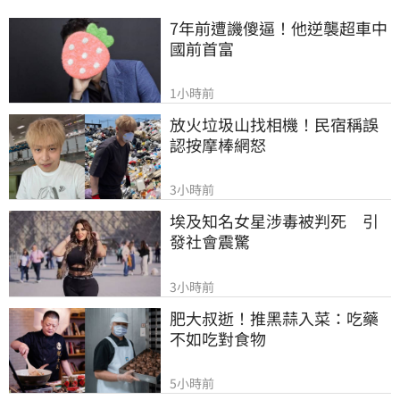
7年前遭譏傻逼！他逆襲超車中
國前首富
1小時前
放火垃圾山找相機！民宿稱誤
認按摩棒網怒
3小時前
埃及知名女星涉毒被判死　引
發社會震驚
3小時前
肥大叔逝！推黑蒜入菜：吃藥
不如吃對食物
5小時前