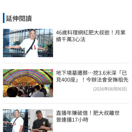
延伸閱讀
46歲料理網紅肥大叔逝！月業
績千萬3心法
地下墳墓遷葬…挖3.6米深「已
見400座」！今辦法會安撫祖先
(2026年08月06日)
直播年賺破億！肥大叔離世　
曾連播17小時