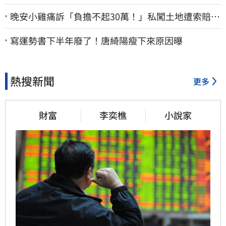
晚安小雞痛訴「負擔不起30萬！」私闖土地遭索賠
崩潰：不接受漫天要價
寫運勢書下半年廢了！唐綺陽瘦下來原因曝
熱搜新聞
更多
財富
李奕樵
小說家