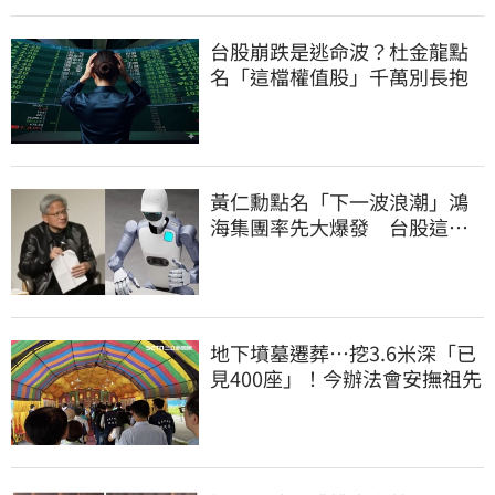
台股崩跌是逃命波？杜金龍點
名「這檔權值股」千萬別長抱
黃仁勳點名「下一波浪潮」鴻
海集團率先大爆發 台股這族
群全面噴出
地下墳墓遷葬…挖3.6米深「已
見400座」！今辦法會安撫祖先