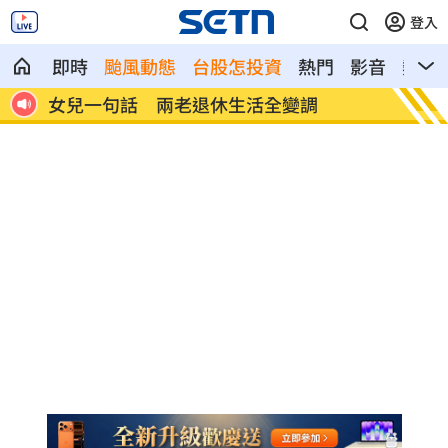
登入
即時
颱風動態
台股怎投資
熱門
影音
熱搜
首富
女兒一句話 兩老退休生活全變調
記憶體
襲