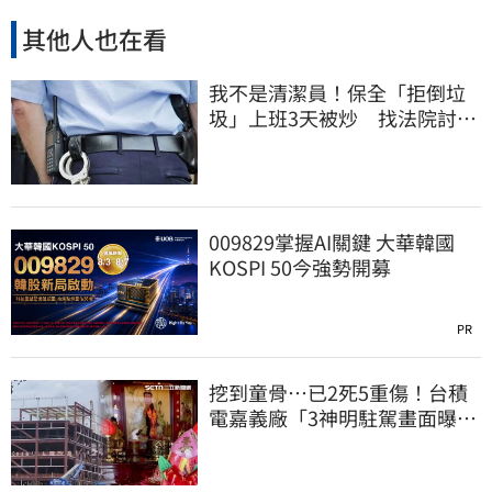
其他人也在看
我不是清潔員！保全「拒倒垃
圾」上班3天被炒 找法院討公
道結果出爐
009829掌握AI關鍵 大華韓國
KOSPI 50今強勢開募
PR
挖到童骨…已2死5重傷！台積
電嘉義廠「3神明駐駕畫面曝
光」