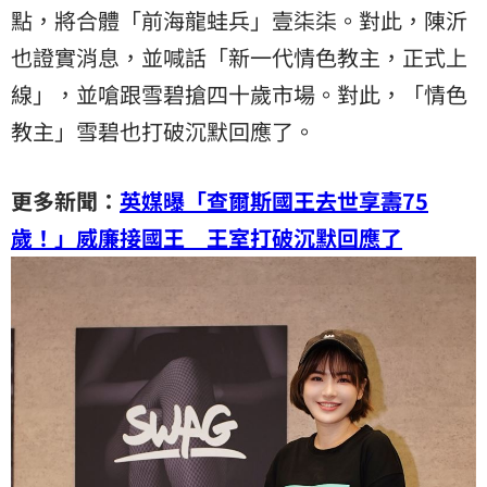
點，將合體「前海龍蛙兵」壹柒柒。對此，陳沂
也證實消息，並喊話「新一代情色教主，正式上
線」，並嗆跟雪碧搶四十歲市場。對此，「情色
教主」雪碧也打破沉默回應了。
更多新聞：
英媒曝「查爾斯國王去世享壽75
歲！」威廉接國王 王室打破沉默回應了