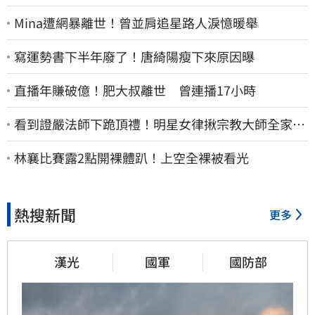
Mina遭網暴離世！曾並肩追星路人淚憶暖舉
寫運勢書下半年廢了！唐綺陽瘦下來原因曝
直播年賺破億！肥大叔離世 曾連播17小時
看到證嚴法師下跪頂禮！明星女律揪宗教大師全家詐
慈濟…全家爽睡黃金堆
林襄比賽露2點開裸體趴！上空全裸被看光
熱搜新聞
更多
漢光
國軍
國防部