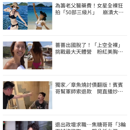
為籌老父醫藥費！女星全裸狂
拍「50部三級片」 崩潰大
哭：沒靈魂了
薔薔出國脫了！「上空全裸」
挑戰最大天體營 粉紅美胸被
路人狂讚
獨家／章魚燒討債翻版！賓賓
哥幫軍師索退款 開直播炒作
店家急報案
退出政壇求職…焦糖哥哥「3輪