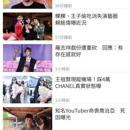
56分鐘前
粿粿、王子偷吃消失演藝圈　
賴銘偉曝近況
57分鐘前
羅志祥戲份遭重砍　回應：有
存在感就好
1小時前
王祖賢現蹤機場！踩4萬
CHANEL真實狀態曝
1小時前
知名YouTuber命喪喬治亞　死
因曝光