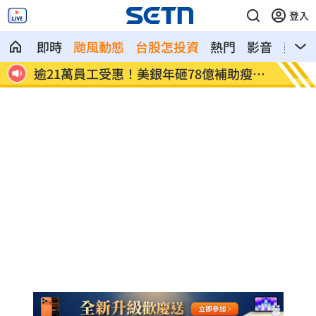
登入
即時
颱風動態
台股怎投資
熱門
影音
熱搜
送一」
逾21萬員工受惠！美銀年砸78億補助瘦瘦
屏東綠
針
元