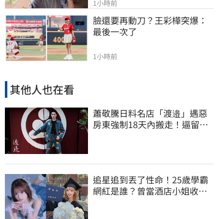
1小時前
臉還要再動刀？王彩樺突爆：
最後一次了
1小時前
其他人也在看
蕭敬騰日料名店「渡邉」遇惡
房東強制18天內搬走！逼留裝
潢：好聚好散
追星追到丟了性命！25歲學霸
網紅是誰？曾當酒店小姐收入
破億 警方證實