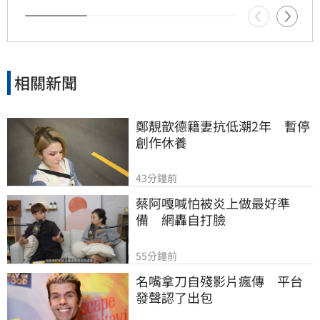
相關新聞
鄭靚歆德籍妻抗低潮2年　暫停
創作休養
43分鐘前
蔡阿嘎喊怕被炎上做最好準
備　網轟自打臉
55分鐘前
名嘴拿刀自殘影片瘋傳　平台
發聲認了出包