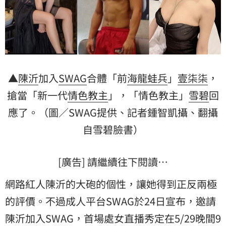
▲
陳沂
加入
SWAG
合體「前
海龍蛙兵
」
壹柒柒
，
搶當「新一代
情色教主
」，「情色教主」
雪碧
回
應了。（圖／SWAG提供、記者鍾智凱攝、翻攝
自雪碧臉書）
[廣告] 請繼續往下閱讀…
網路紅人陳沂的大砲的個性，讓她得到正反兩極
的評價。不過成人平台SWAG於24日宣布，邀請
陳沂加入SWAG，首場處女直播秀定在5/29晚間9