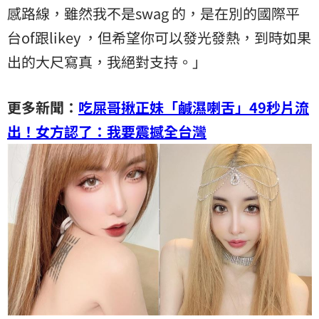
感路線，雖然我不是swag 的，是在別的國際平
台of跟likey ，但希望你可以發光發熱，到時如果
出的大尺寫真，我絕對支持。」
更多新聞：
吃屎哥揪正妹「鹹濕喇舌」49秒片流
出！女方認了：我要震撼全台灣