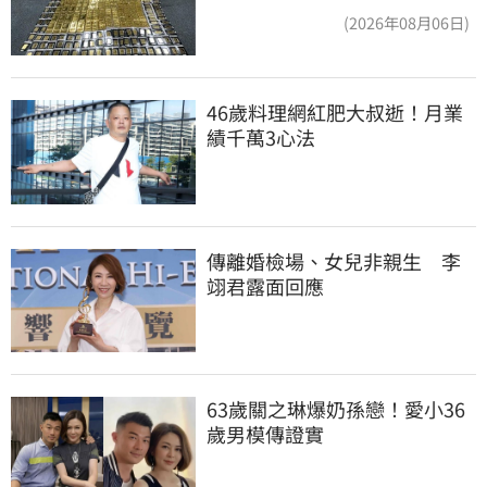
洗錢囤232kg黃金
(2026年08月06日)
46歲料理網紅肥大叔逝！月業
績千萬3心法
傳離婚檢場、女兒非親生　李
翊君露面回應
63歲關之琳爆奶孫戀！愛小36
歲男模傳證實