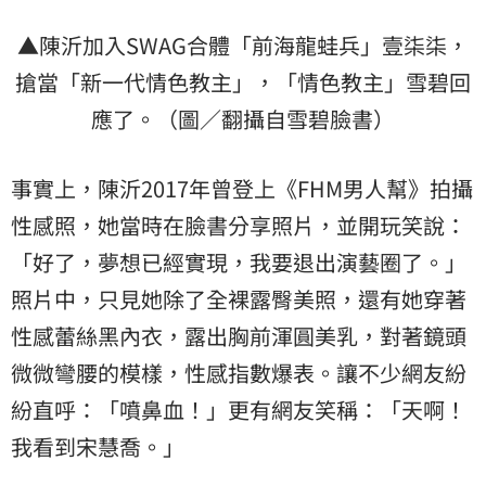
▲陳沂加入SWAG合體「前海龍蛙兵」壹柒柒，
搶當「新一代情色教主」，「情色教主」雪碧回
應了。（圖／翻攝自雪碧臉書）
事實上，陳沂2017年曾登上《FHM男人幫》拍攝
性感照，她當時在臉書分享照片，並開玩笑說：
「好了，夢想已經實現，我要退出演藝圈了。」
照片中，只見她除了全裸露臀美照，還有她穿著
性感蕾絲黑內衣，露出胸前渾圓美乳，對著鏡頭
微微彎腰的模樣，性感指數爆表。讓不少網友紛
紛直呼：「噴鼻血！」更有網友笑稱：「天啊！
我看到宋慧喬。」