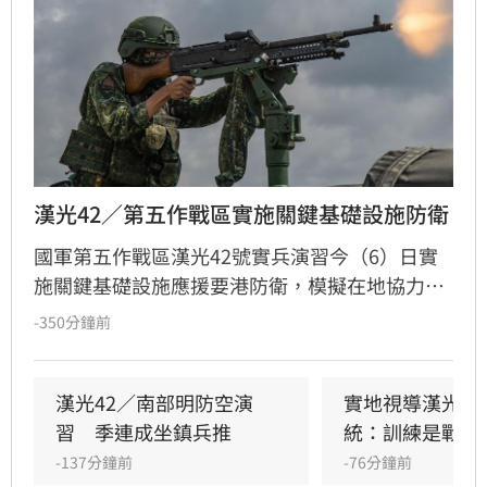
漢光42／第五作戰區實施關鍵基礎設施防衛
國軍第五作戰區漢光42號實兵演習今（6）日實
施關鍵基礎設施應援要港防衛，模擬在地協力者
襲擾港區重要設施，由港務警察先期應處，並依
-350分鐘前
機制向第五作戰區請求應援，戰備部隊迅速投入
應援，驗證軍警消及海巡協同重要目標防護能
力。
漢光42／南部明防空演
實地視導漢光演
習　季連成坐鎮兵推
統：訓練是戰力
-137分鐘前
-76分鐘前