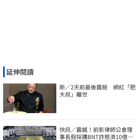
延伸閱讀
新／2天前最後露臉　網紅「肥
大叔」離世
快訊／震撼！前彰律師公會理
事長假採購BNT詐慈濟10億、