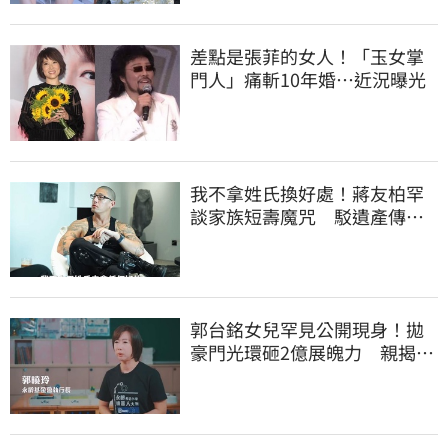
差點是張菲的女人！「玉女掌
門人」痛斬10年婚…近況曝光
我不拿姓氏換好處！蔣友柏罕
談家族短壽魔咒 駁遺產傳
聞：找到我捐一半
郭台銘女兒罕見公開現身！拋
豪門光環砸2億展魄力 親揭教
育殘酷真相