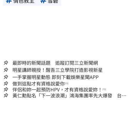
情色教主
雪碧
最即時的新聞話題 追蹤訂閱三立新聞網
明星講師親授！醒吾三立學院打造影視新星
一手掌握明星動態 即刻下載娛樂星聞APP
做到這點才有資格說愛你
PR
伴侶和妳一起預防HPV，才有資格說愛妳！
PR
黃仁勳點名「下一波浪潮」鴻海集團率先大爆發 台股
這族群全面噴出