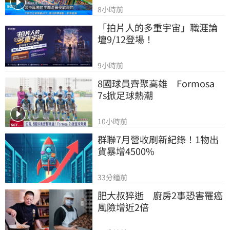
8小時前
「拍片人的多重宇宙」職涯論
壇9/12登場！
9小時前
8國球員齊聚高雄　Formosa 
7s掀足球熱潮
10小時前
群聯7月營收刷新紀錄！1物出
貨暴增4500%
33分鐘前
肥大叔猝逝　廚房2事恐害罹癌
風險增近2倍