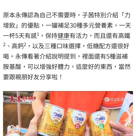
原本永傳認為自己不需要時，子茜特別介紹「力
增飲」的優點，一罐補足30種多元營養素，一天
1
一杯5天有感
，保持
健康
有活力，而且還有高鐵
2
2
、高鈣
，以及三種口味選擇，低糖配方還很好
喝。永傳看著介紹說明提到，裡面還有5種滋補
胺基酸，可以增強好體力，這麼好的東西，當然
要跟親朋好友分享啦！