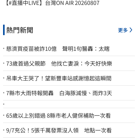
【#直播中LIVE】台灣ON AIR 20260807
熱門新聞
更多
慈濟買疫苗被詐10億 聲明1句醫轟：太瞎
73歲首過父親節 他找亡妻淚：今天好快樂
吊車大王哭了！望新豐車站感謝憶起這瞬間
7縣市大雨特報開轟 白海豚減慢、雨炸3天
65歲以上別錯過 8縣市老人健保補助一次看
9/7充公！5張千萬發票沒人領 地點一次看