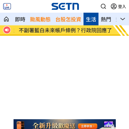
登入
即時
颱風動態
台股怎投資
生活
熱門
影音
治理
不副署藍白未來帳戶條例？行政院回應了
群聯7
4500