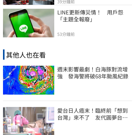
39分鐘前
LINE更新傳災情！　用戶怨
「主題全報廢」
53分鐘前
其他人也在看
週末影響最劇！白海豚對流增
強 發海警將破68年颱風紀錄
愛台日人癌末！臨終前「想到
台灣」來不了 友代圓夢台人
紅了眼眶