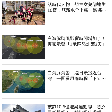
話時代人物／想生女兒卻連生
10寶！尪薪水全上繳、嫩媽吐
心聲：不生了
白海豚颱風影響時間增加了！
專家示警「1地區恐炸雨3天」
白海豚海警！週日最接近台
灣 一圖看風雨時程「下到發
紫」地區曝光
被詐10.6億遭疑無動靜 慈濟