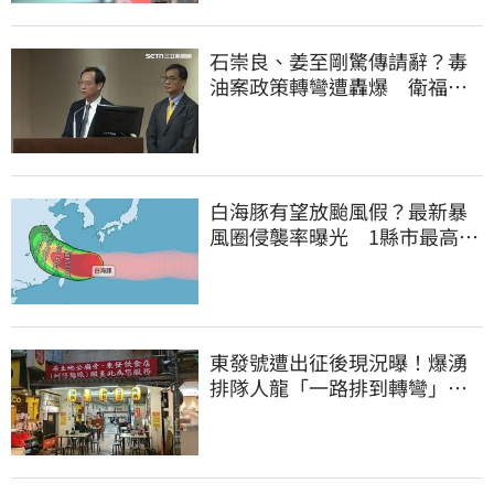
石崇良、姜至剛驚傳請辭？毒
油案政策轉彎遭轟爆 衛福部
回應了
白海豚有望放颱風假？最新暴
風圈侵襲率曝光 1縣市最高達
59%
東發號遭出征後現況曝！爆湧
排隊人龍「一路排到轉彎」
上萬網友力挺