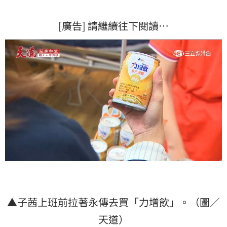
[廣告] 請繼續往下閱讀…
▲子茜上班前拉著永傳去買「力增飲」。（圖／
天道）