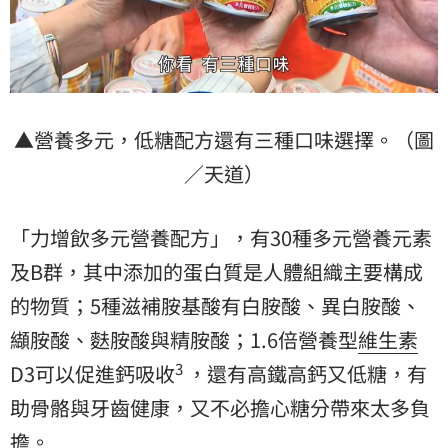
▲營養多元，低糖配方還有三種口味選擇。（圖
／天道）
「力增飲多元營養配方」，有30種多元營養元素
及B群，其中添加的蛋白質是人體組織主要構成
的物質；5種滋補胺基酸有白胺酸、異白胺酸、
纈胺酸、麩胺酸與精胺酸；1.6倍營養型
維生素
3
D3可以促進鈣吸收
，還有高鐵高鈣又低糖，有
助骨骼與牙齒健康，又不必擔心糖分帶來太多負
擔。