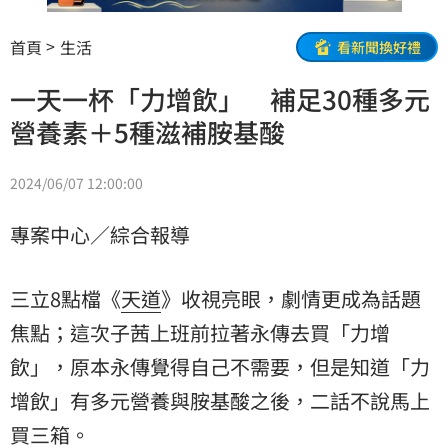
首頁
生活
看新聞換好禮
一天一杯「力增飲」 補足30種多元
營養素＋5種滋補胺基酸
2024/06/07 12:00:00
專案中心／綜合報導
三立8點檔《
天道
》收視亮眼，劇情更成為話題
焦點；這次子茜上班前拉著永傳去買「
力增
飲
」，原本永傳覺得自己不需要，但是知道「力
增飲」有多元營養與胺基酸之後，二話不說馬上
買三箱。