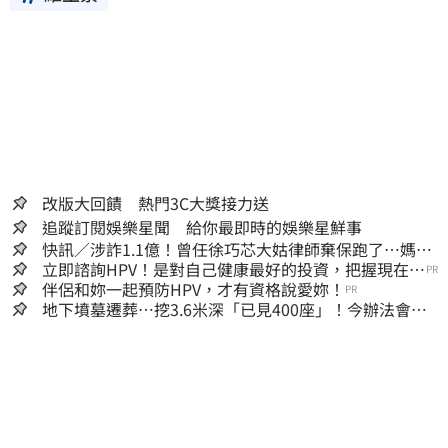
改版大回饋 熱門3C大獎接力送
追蹤訂閱娛樂星聞 給你最即時的娛樂星鮮事
快訊／涉詐1.1億！曾任徐巧芯大姑律師棄保跑了…媽也
離境 桃檢發通緝
立即諮詢HPV！是對自己健康最好的投資，把握現在不
PR
嫌晚！
伴侶和妳一起預防HPV，才有資格說愛妳！
PR
地下墳墓遷葬…挖3.6米深「已見400座」！今辦法會安
撫祖先