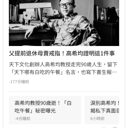
父提前退休母賣戒指！高希均證明這1件事
天下文化創辦人高希均教授走完90歲人生，留下
「天下哪有白吃的午餐」名言，也寫下書生報國
傳奇。13歲躲戰亂來台，一家七口擠在南港三坪
-177分鐘前
眷村；母親賣掉最後一枚戒指買收音機讓他學英
文，父親更提前退休，替他買下赴美「單程機
票」留學，改變一生。
高希均教授90歲逝！「白
淚別高希均！沈
吃午餐」秘密曝光
揭私下真面目
-4分鐘前
6小時前