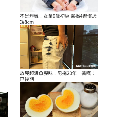
不是炸雞！女童9歲初經 醫揭4習慣恐
矮8cm
放屁超濃魚腥味！男拖20年　醫嘆：
已後期