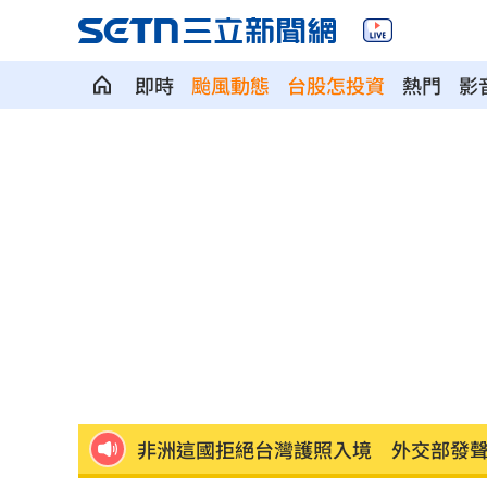
即時
颱風動態
台股怎投資
熱門
影
役男潛逃被抓曝悲慘處境！兄母入獄缺
雨天鞋子濕「1錯誤習慣」香港腳黴菌狂
上節目驚傳拿不到酬勞 8點檔男星曝內
白海豚殺到家門口！下週恐又有熱帶擾
自稱台大學姐遭追問 姜厚任女友回應
聽一句「老公」！單親媽交5卡下場慘
14
非洲這國拒絕台灣護照入境 外交部發
不斷更新／8日國籍航空、船班異動一次