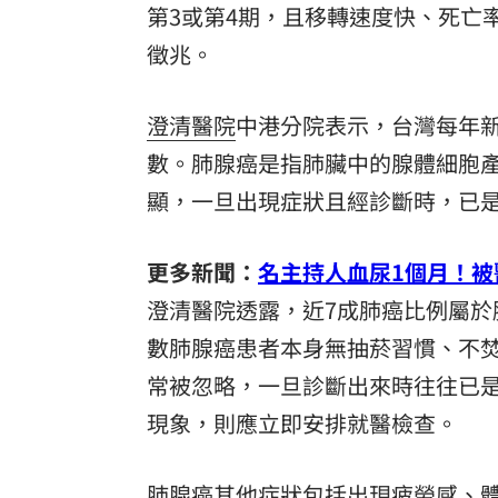
第3或第4期，且移轉速度快、死亡
理想混蛋號召粉絲跨海追星吃美食！
18:
徵兆。
澄清醫院
中港分院表示，台灣每年新增
數。肺腺癌是指肺臟中的腺體細胞
顯，一旦出現症狀且經診斷時，已是
更多新聞：
名主持人血尿1個月！
澄清醫院透露，近7成肺癌比例屬
數肺腺癌患者本身無抽菸習慣、不
常被忽略，一旦診斷出來時往往已
現象，則應立即安排就醫檢查。
肺腺癌其他症狀包括出現疲勞感、