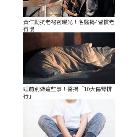
黃仁勳抗老祕密曝光！名醫揭4習慣老
得慢
睡前別做這些事！醫揭「10大傷腎排
行」