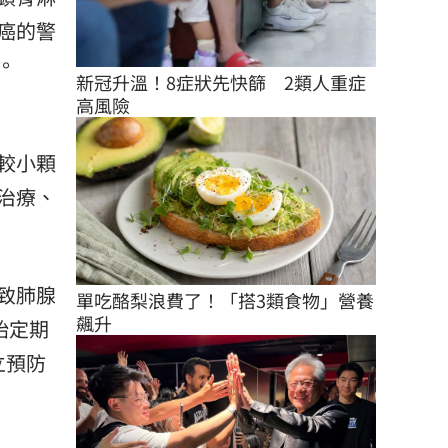
癌的警
。
新冠升溫！8症狀先快篩　2類人重症
高風險
較小顆
治療、
致肺腺
單吃酪梨浪費了！「搭3類食物」營養
飆升
始定期
立預防