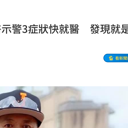
下架
14:28
現況
14:27
醫示警3症狀快就醫 發現就
刀
14:23
曝光
14:20
能力
14:20
看新聞
大
14:19
時
14:18
次看
14:17
父親
14:13
人慘
14:10