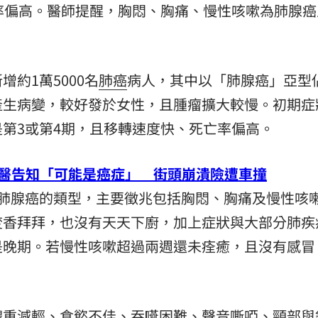
率偏高。醫師提醒，胸悶、胸痛、慢性咳嗽為肺腺癌
15
約1萬5000名
肺癌
病人，其中以「肺腺癌」亞型
產生病變，較好發於女性，且腫瘤擴大較慢。初期症
第3或第4期，且移轉速度快、死亡率偏高。
被醫告知「可能是癌症」 街頭崩潰險遭車撞
於肺腺癌的類型，主要徵兆包括胸悶、胸痛及慢性咳
焚香拜拜，也沒有天天下廚，加上症狀與大部分肺疾
是晚期。若慢性咳嗽超過兩週還未痊癒，且沒有感冒
體重減輕、食慾不佳、吞嚥困難、聲音嘶啞、頸部與