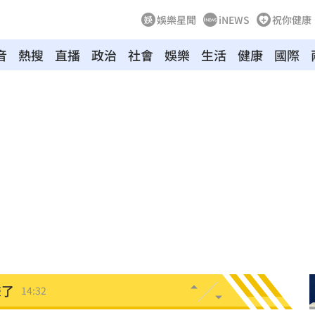
娛樂星聞
iNEWS
祝你健康
音
熱搜
直播
政治
社會
娛樂
生活
健康
國際
錢花
14:46
長
14:39
幕
14:36
動
14:36
了
14:33
:32
聲了
14:32
看
14:30