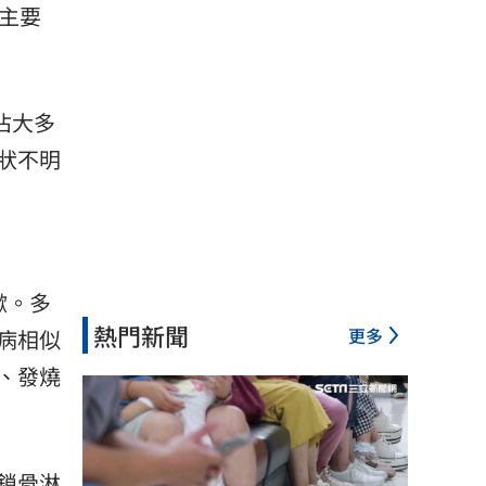
主要
佔大多
狀不明
嗽。多
熱門新聞
更多
病相似
、發燒
鎖骨淋