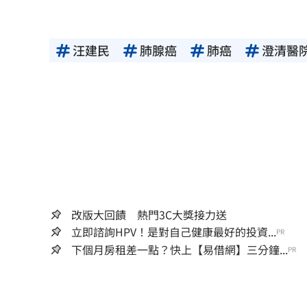
汪建民
肺腺癌
肺癌
澄清醫
改版大回饋 熱門3C大獎接力送
立即諮詢HPV！是對自己健康最好的投資...
PR
下個月房租差一點？快上【易借網】三分鐘...
PR