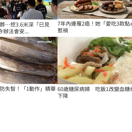
7年內連罹2癌！她「愛吃3款點
葬…挖3.6米深「已見
惹禍
今辦法會安...
防失智！「1動作」精華
60歲糖尿病婦　吃飯1改變血糖
下降