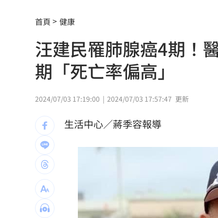
中國富婆加60場吻戲 短劇剛上線慘遭
首頁
健康
亡妹慘遭公公毒手 表姊曝父親節悲傷
汪建民罹肺腺癌4期！
兄弟2資深主力倒下 張志豪、許基宏動
期「死亡率偏高」
美國揭最新UFO檔案 巨型三角飛行物
漢光42無人機秀攻擊力 展現濱海打擊
2024/07/03 17:19:00
2024/07/03 17:57:47
更新
賈靜雯父親節憶亡父 自曝被當兒子養
生活中心／蔣季容報導
新／白海豚颱風逼近！大雷雨轟雙北1小
李棟旭、南柱赫變身超狂殺手！片單一
父親節特別想他 何欣純感性告白早逝
參加教召辱罵士官長3字…1原因比一般