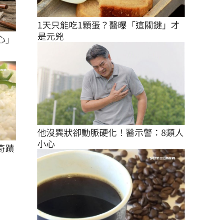
1天只能吃1顆蛋？醫曝「這關鍵」才
是元兇
心」
他沒異狀卻動脈硬化！醫示警：8類人
小心
奇蹟