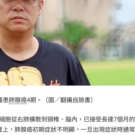
有問題
14:10
爭議
14:08
效率
12:00
」氣
12:00
罹患
肺腺癌
4期。（圖／翻攝自臉書）
成形
12:00
場！
癌細胞從右肺擴散到頸椎、腦內，已接受長達7個月
10:30
事實上，肺腺癌初期症狀不明顯，一旦出現症狀時通
熱潮
10:00