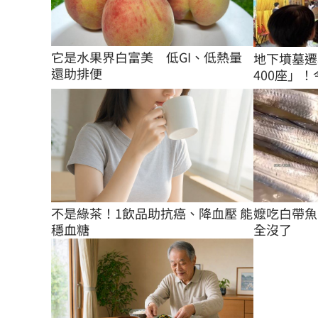
它是水果界白富美　低GI、低熱量
地下墳墓遷
還助排便
400座」！
不是綠茶！1飲品助抗癌、降血壓 能
嬤吃白帶魚
穩血糖
全沒了