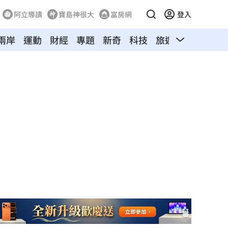
阿立導讀
寶島神很大
富房網
登入
兩岸
運動
財經
專題
新奇
科技
旅遊
汽車
寵物