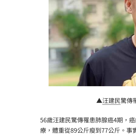
BLACKPINK開直播 Jisoo道歉認溝通
姜厚任小女友超早熟！關係人回應小三
台灣彩券開獎直播中
20:31
LIVE三立+24小時直播
15:27
三立iNEWS新聞台線上直播
18:00
AI時代！威力馬導入智慧營運系統提升
台彩父親節推新刮刮樂千萬頭獎超「爸
▲
汪建民
驚傳
商場戰國來臨 台中「頂奢大道」逐漸
「拍片人的多重宇宙」職涯論壇9/12登
56歲汪建民驚傳罹患肺腺癌4期，
療，體重從89公斤瘦到77公斤。
8國球員齊聚高雄 Formosa 7s掀足球