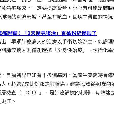
有莫名疼痛感，一定要提高警覺，小心有可能是肺腺
受腫瘤的壓迫影響，甚至有咳血，且痰中帶血的情況
悲痛證實！「1天後竟復活」百萬粉絲傻眼了
指出，早期肺癌病人的治療以手術切除為主，能處理
晚期肺癌病人則僅能選擇「全身性治療」，包括化學
。
要，目前醫界已知有十多個基因，當產生突變時會導
人，超過7成比例都是肺腺癌。建議民眾從40歲開
層檢查（LDCT）」，是肺癌篩檢的利器，有效建
後更佳。