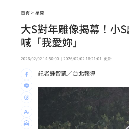
一張百萬太貴！他公開高價股買法：賺3
首頁
星聞
獨／海外遊學增強外語 台人夯英、美
大S對年雕像揭幕！小
長尾獼猴失控狂襲居民！官方追查異常
喊「我愛妳」
伊波拉失控！專家憂病毒恐已突變
00:23
飲料空盒找嘸地方丟 騎車咬著遭攔查
2026/02/02 14:50:00
2026/02/02 16:21:01
更新
63歲章小蕙吐露心聲：後悔當年嫁給鍾
記者鍾智凱／台北報導
白海豚颱風擺盪逼近！雨到「這時」才
最遺憾童年記憶空白 禹菡：當年真不
每股配12.8元的它 Ｑ2營收曝光
00:00
連續2場安打！ 林安可掃二壘打貢獻1