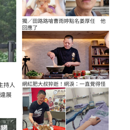
獨／田路路嗆曹雨婷點名姜厚任　他
回應了
網紅肥大叔猝逝！網淚：一直覺得怪
主持人
久違展