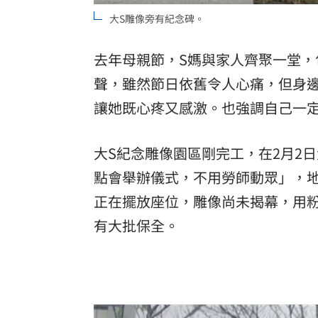
大S雕像旁有紀念碑。
去年母親節，S媽與家人齊聚一堂，
聲，雖然節日依舊令人心痛，但身
讓她既心疼又感激。也強調自己一
大S紀念雕像園區剛完工，在2月2
點會舉辦儀式，不用勞師動眾」，
正在擺放座位，雕像尚未揭幕，用粉
有大批保全。