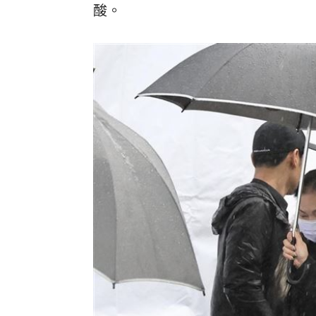
酸。
理想混蛋號召粉絲跨海追星吃美食！
18: