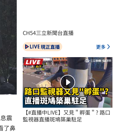
CH54三立新聞台直播
現正直播
更多
【#直播中LIVE】又見＂孵蛋＂? 路口
消息震
監視器直播斑鳩築巢駐足
看了鼻