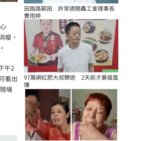
田路路窮困　許常德開轟工會理事長
曹雨婷
下心
消瘦，
。
下午2
97萬網紅肥大叔驟逝　2天前才暴瘦直
可看出
播
現場