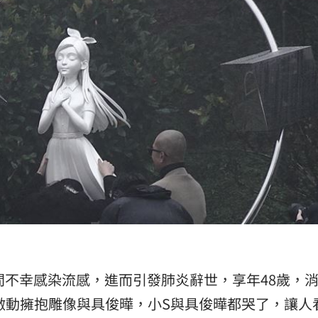
23:53
:48
哭了
23:36
」氣
12:00
成形
12:00
場！
間不幸感染流感，進而引發肺炎辭世，享年48歲，
10:30
激動擁抱雕像與具俊曄，小S與具俊曄都哭了，讓人
熱潮
10:00