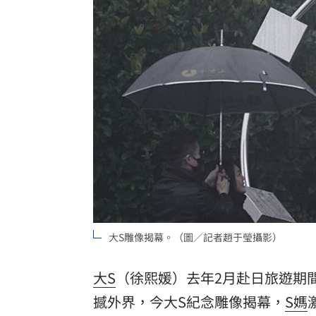
歐洲避暑天堂失守！地中海熱到像溫泉
3歲米格魯偷吃軟糖 被催吐後好有戲
23
獨／北勢棒球隊穿破鞋拚冠軍 台僑看
台灣彩券開獎直播中
20:31
LIVE三立+24小時直播
15:27
三立iNEWS新聞台線上直播
18:00
台彩父親節推新刮刮樂千萬頭獎超「爸
大S雕像揭幕。（圖／記者趙于瑩攝影）
商場戰國來臨 台中「頂奢大道」逐漸
「拍片人的多重宇宙」職涯論壇9/12登
大S
（徐熙媛）去年2月赴日旅遊期
撼外界，今大S紀念雕像揭幕，
S媽
8國球員齊聚高雄 Formosa 7s掀足球