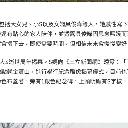
包括大女兒、小S以及女婿具俊曄等人，她感性寫
邊還有貼心的家人陪伴，並透露具俊曄因思念熙媛而
定會撐下去，即使需要時間，但相信未來會慢慢變好
日大S逝世周年揭幕。S媽向《三立新聞網》透露：「
地點就金寶山，進行舉行紀念雕像揭幕儀式，目前也
色布蓋著，旁有1銀色紀念碑，上頭明顯有S字樣，