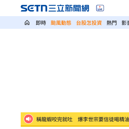
即時
颱風動態
台股怎投資
熱門
影
Q2獲利年增221% 愛普*EPS衝4.18元
宏福苑大火調查出爐！菸頭引燃施工雜
定投10年翻逾5倍 這檔吸引存股族卡位
新／四指齊揚！台指期飆破500點
00:48
慈濟遭詐10.6億元！全款拿回解方曝
00:
稱龍蝦咬完就吐 爆李世宗要信徒喝精
樂天女孩淚揭往事 愛意表達障礙遭重