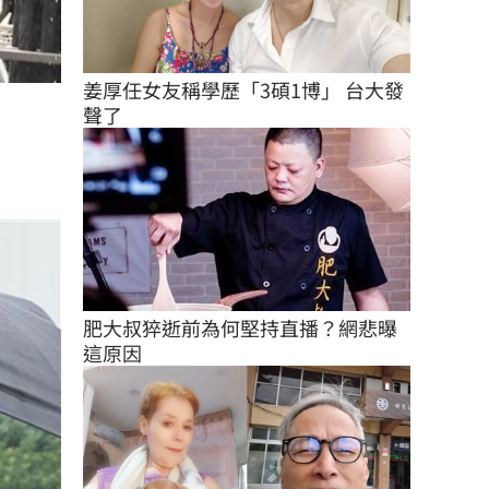
姜厚任女友稱學歷「3碩1博」 台大發
聲了
肥大叔猝逝前為何堅持直播？網悲曝
這原因