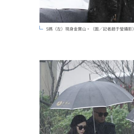
S媽（左）現身金寶山。（圖／記者趙于瑩攝影