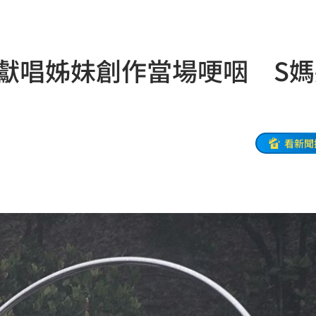
0萬
00:36
、加
00:31
S獻唱姊妹創作當場哽咽 S媽
原因
00:26
槓警
00:23
看新聞
鎮濤
00:22
趨緩
00:19
懂事
00:12
打點
23:59