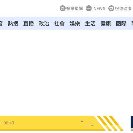
娛樂星聞
iNEWS
祝你健康
音
熱搜
直播
政治
社會
娛樂
生活
健康
國際
！
01:20
物
01:17
！
01:03
47
油
00:43
擊
00:41