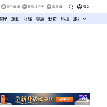
阿立導讀
寶島神很大
富房網
登入
兩岸
運動
財經
專題
新奇
科技
旅遊
汽車
寵物