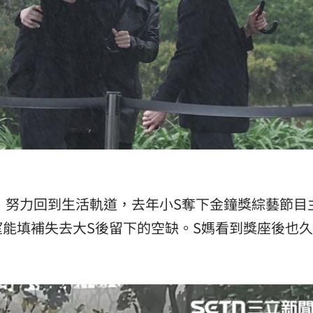
，努力回到生活軌道，去年小S奪下金鐘獎綜藝節目
能填補失去大S後留下的空缺。S媽看到獎座後也