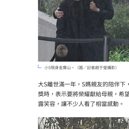
小S現身金寶山。（圖／記者趙于瑩攝影）
大S離世滿一年，S媽親友的陪伴下
獎時，表示要將榮耀獻給母親，希望
露笑容，讓不少人看了相當感動。