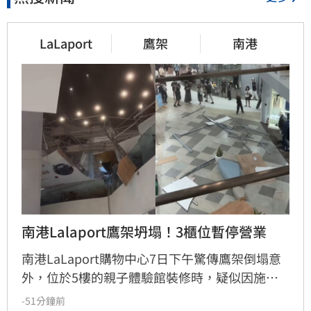
LaLaport
鷹架
南港
南港Lalaport鷹架坍塌！3櫃位暫停營業
南港LaLaport購物中心7日下午驚傳鷹架倒塌意
外，位於5樓的親子體驗館裝修時，疑似因施工
未固定妥當，導致鷹架與天花板崩落，現場粉塵
-51分鐘前