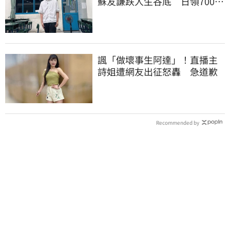
蘇友謙跌人生谷底 日領700元
零用錢重出發
諷「做壞事生阿達」！直播主
詩姐遭網友出征怒轟 急道歉
Recommended by