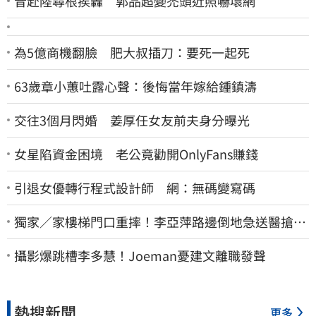
昔赴陸尋根挨轟 郭品超變禿頭近照嚇壞網
為5億商機翻臉 肥大叔插刀：要死一起死
63歲章小蕙吐露心聲：後悔當年嫁給鍾鎮濤
交往3個月閃婚 姜厚任女友前夫身分曝光
女星陷資金困境 老公竟勸開OnlyFans賺錢
引退女優轉行程式設計師 網：無碼變寫碼
獨家／家樓梯門口重摔！李亞萍路邊倒地急送醫搶
命 「最新傷況」曝
攝影爆跳槽李多慧！Joeman憂建文離職發聲
熱搜新聞
更多