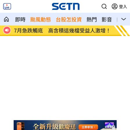
登入
即時
颱風動態
台股怎投資
熱門
影音
熱搜
F
7月急跌觸底 高含積這幾檔受益人激增！
白海豚
曝