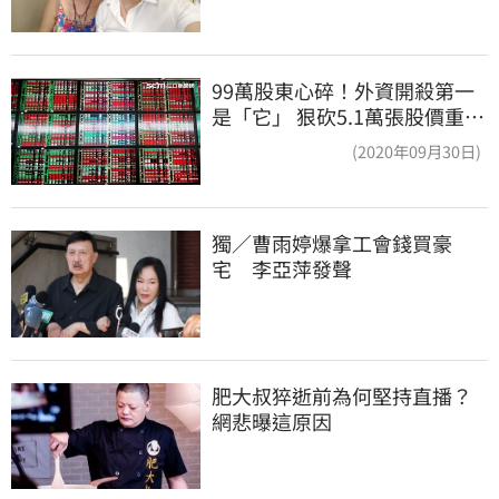
99萬股東心碎！外資開殺第一
是「它」 狠砍5.1萬張股價重挫
近5%
(2020年09月30日)
獨／曹雨婷爆拿工會錢買豪
宅　李亞萍發聲
肥大叔猝逝前為何堅持直播？
網悲曝這原因