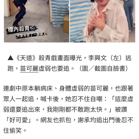
▲《天道》殺青戲畫面曝光，李興文（左）逃
跑，
苗可麗
虛弱也要追。（圖／截圖自臉書）
連劇中原本躺病床、身體虛弱的苗可麗，也跟著
眾人一起追，喊卡後，她忍不住自嘲：「這麼虛
弱還要追出來，我剛剛都不敢跑太快。」被讚
「好可愛」。網友也抓包，謝承均追出門後忍不
住偷笑。