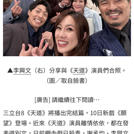
▲
李興文
（右）分享與《
天道
》演員們合照。
（圖／取自臉書）
[廣告] 請繼續往下閱讀…
三立台8《天道》將播出完結篇，10日新戲《願
望》登場。近來《天道》演員離情依依，都在發
表道別文，日前棚內戲已殺青，
謝承均
、李興文