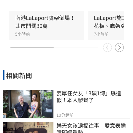
瀰漫引發顧客驚慌。一名65歲婦人不幸遭砸傷，
頭部紅腫送醫後意識清楚。受此影響，業者宣布
3樓部分櫃位暫停營業，其餘區域則維持正常運
南港LaLaport鷹架倒塌！
LaLaport施
作，目前相關單位正積極介入調查，以確保商場
北市開罰30萬
花板、鷹架突掉
消費安全。
5小時前
7小時前
相關新聞
姜厚任女友「3碩1博」爆造
假！本人發聲了
10分鐘前
樂天女孩淚揭往事　愛意表達
障礙遭重擊