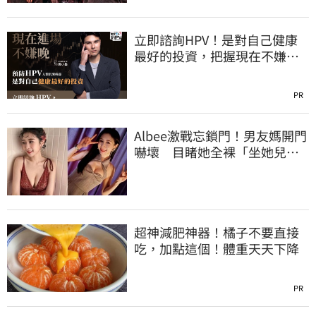
立即諮詢HPV！是對自己健康
最好的投資，把握現在不嫌
晚！
PR
Albee激戰忘鎖門！男友媽開門
嚇壞 目睹她全裸「坐她兒子
身上」
超神減肥神器！橘子不要直接
吃，加點這個！體重天天下降
PR