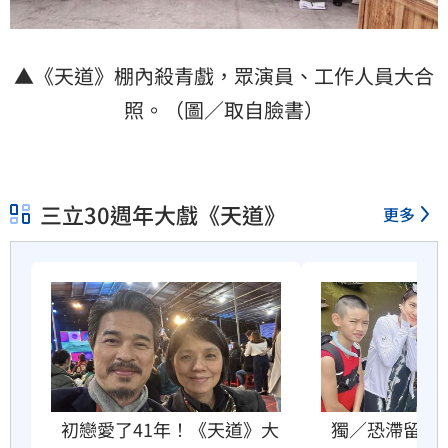
▲《天道》棚內殺青戲，眾演員、工作人員大合
照。（圖／取自臉書）
三立30週年大戲《天道》
更多
初戀愛了41年！《天道》大
獨／恐滯留泰