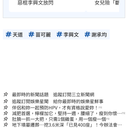
惡棍李興文放閃
女兒險「斷糧
天道
苗可麗
李興文
謝承均
最即時的新聞話題 追蹤訂閱三立新聞網
追蹤訂閱娛樂星聞 給你最即時的娛樂星鮮事
伴侶和妳一起預防HPV，才有資格說愛妳！
PR
減肥首選，檸檬加它，堅持一週，腰細了，瘦到你懷疑
PR
人生
肚腩一抓一大把，只需1個雞蛋，用一個瘦一個
PR
地下墳墓遷葬…挖3.6米深「已見400座」！今辦法會安