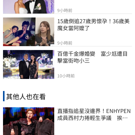
9小時前
15歲倒追27歲男懷孕！36歲美
魔女當阿嬤了
9小時前
百億千金爆婚變　富少尪遭目
擊當街吻小三
10小時前
其他人也在看
直播指追星沒邊界！ENHYPEN
成員西村力捲輕生爭議 挨
批：獨厚國外粉絲