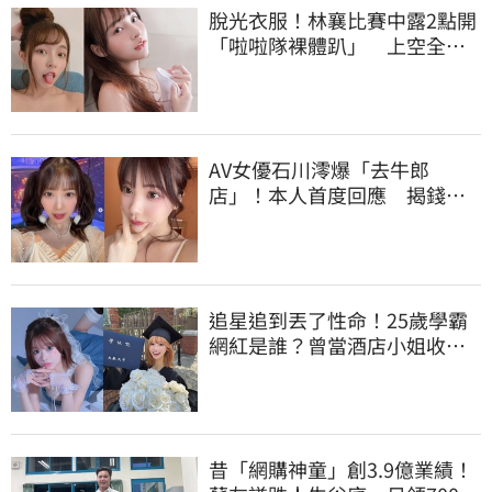
脫光衣服！林襄比賽中露2點開
「啦啦隊裸體趴」 上空全裸
被看光光
AV女優石川澪爆「去牛郎
店」！本人首度回應 揭錢都
花在這種男人
追星追到丟了性命！25歲學霸
網紅是誰？曾當酒店小姐收入
破億 警方證實
昔「網購神童」創3.9億業績！