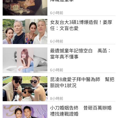
6小時前
女友台大3碩1博爆造假！姜厚
任：文盲也愛
6小時前
最遺憾童年記憶空白　禹菡：
當年真不懂事
6小時前
昆凌8歲愛子拜中醫為師　幫把
脈說中1狀況
8小時前
小刀婚姻告終　昔砸百萬辦婚
禮找連戰證婚