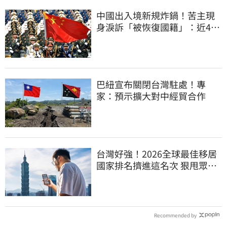
中國出入境新規炸鍋！苦主現
身淚訴「被恢復國籍」：近4億
資產權停擺
巴紐宣布關閉台灣駐處！專
家：預示擴大對中經貿合作
台灣好強！2026全球最佳移居
國家排名擠進這名次 狠甩眾多
歐美熱門國家
Recommended by