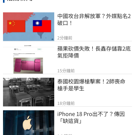
中國攻台非解放軍？外媒點名2
破口！
2分鐘前
蘋果砍價失敗！長鑫存儲靠2底
氣拒降價
15分鐘前
泰國校園爆槍擊案！2師喪命　
槍手是學生
18分鐘前
iPhone 18 Pro出不了？傳因
「缺這貨」