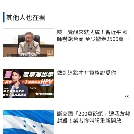
其他人也在看
喊一覺醒來就武統！習近平國
師嚇跑台商 至少撤走2500萬份
工作
做到這點才有資格說愛你
PR
斷交國「200萬磅蝦」遭我友邦
封殺！業者慘叫盼重新開放