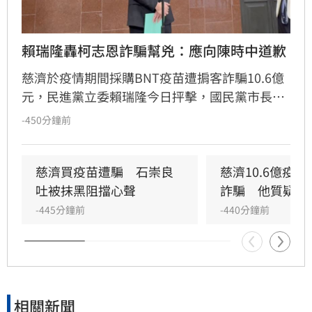
賴瑞隆轟柯志恩詐騙幫兇：應向陳時中道歉
慈濟於疫情期間採購BNT疫苗遭掮客詐騙10.6億
元，民進黨立委賴瑞隆今日抨擊，國民黨市長參
選人柯志恩等藍委當年質疑陳時中阻擋疫苗，如
-450分鐘前
今真相大白，柯志恩應該要正式跟陳時中及防疫
團隊道歉，認錯，承認當年的政治判斷、政治攻
擊是錯誤行為。
慈濟買疫苗遭騙　石崇良
慈濟10.6億疫
吐被抹黑阻擋心聲
詐騙　他質疑捐
-445分鐘前
-440分鐘前
相關新聞