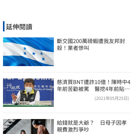
延伸閱讀
斷交國200萬磅蝦遭我友邦封
殺！業者慘叫
慈濟買BNT遭詐10億！陳時中4
年前苦勸被罵 醫挖4年前貼
文：藍白全翻車
(2021年05月25日)
給錢就是大爺？　日母子因孝
親費激烈爭吵