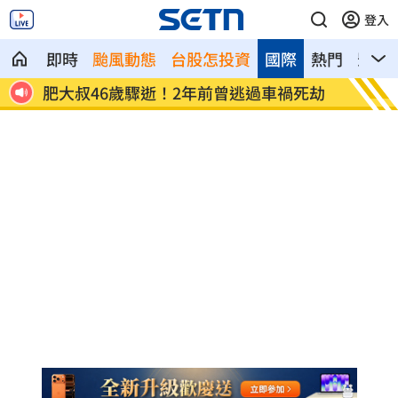
登入
即時
颱風動態
台股怎投資
國際
熱門
影音
竟反
肥大叔46歲驟逝！2年前曾逃過車禍死劫
酒測爆
路