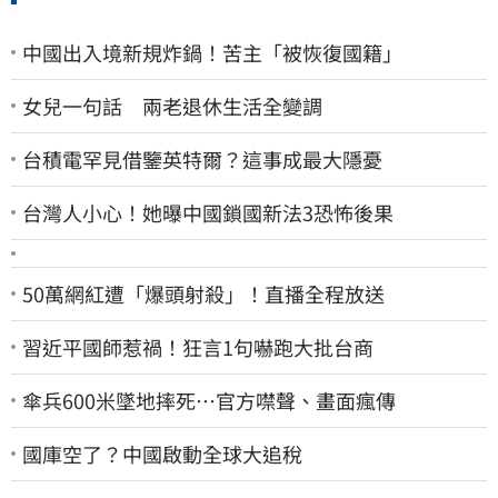
中國出入境新規炸鍋！苦主「被恢復國籍」
女兒一句話 兩老退休生活全變調
台積電罕見借鑒英特爾？這事成最大隱憂
台灣人小心！她曝中國鎖國新法3恐怖後果
50萬網紅遭「爆頭射殺」！直播全程放送
習近平國師惹禍！狂言1句嚇跑大批台商
傘兵600米墜地摔死…官方噤聲、畫面瘋傳
國庫空了？中國啟動全球大追稅