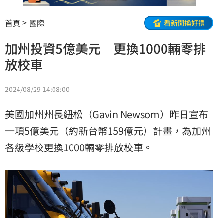
首頁
國際
看新聞換好禮
加州投資5億美元 更換1000輛零排
放校車
2024/08/29 14:08:00
美國
加州
州長紐松（Gavin Newsom）昨日宣布
一項5億美元（約新台幣159億元）計畫，為加州
各級學校更換1000輛零排放
校車
。