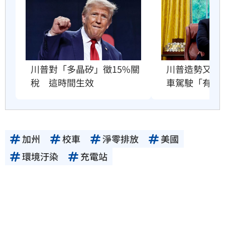
川普造勢又出
川普對「多晶矽」徵15%關
車駕駛「有病
稅　這時間生效
加州
校車
淨零排放
美國
環境汙染
充電站