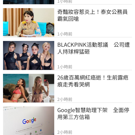
1小時前
奇豔妝容惹炎上！泰女公務員
霸氣回嗆
1小時前
BLACKPINK活動惹議　公司遭
人持球桿猛砸
1小時前
26歲百萬網紅癌逝！生前露疤
痕走秀看哭網
2小時前
Google智慧助理下架　全面停
用第三方信箱
2小時前