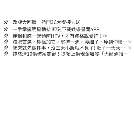
改版大回饋 熱門3C大獎接力送
一手掌握明星動態 即刻下載娛樂星聞APP
伴侶和妳一起預防HPV，才有資格說愛妳！
PR
減肥首選，檸檬加它，堅持一週，腰細了，瘦到你懷疑
PR
人生
起床就先做件事，沒三天小腹就不見了! 肚子一天天變
PR
小！
詐慈濟10億破案關鍵！提領上億現金觸發「大額通報」
神鬼律師遭擊落內幕