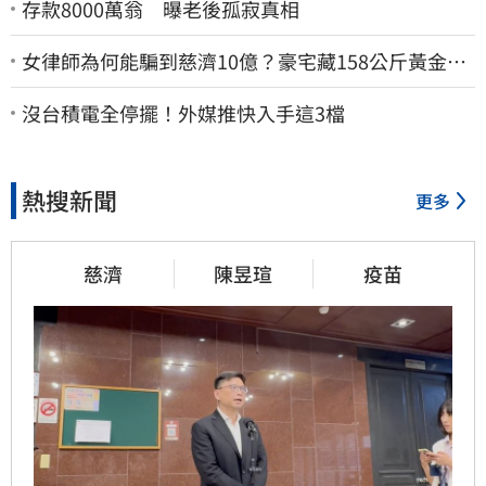
存款8000萬翁 曝老後孤寂真相
女律師為何能騙到慈濟10億？豪宅藏158公斤黃金
李怡貞驚曝背後身分
沒台積電全停擺！外媒推快入手這3檔
熱搜新聞
更多
慈濟
陳昱瑄
疫苗