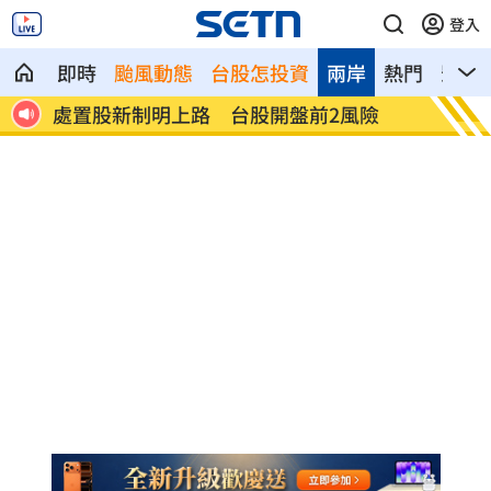
登入
即時
颱風動態
台股怎投資
兩岸
熱門
影音
數日
處置股新制明上路 台股開盤前2風險
白海豚
成