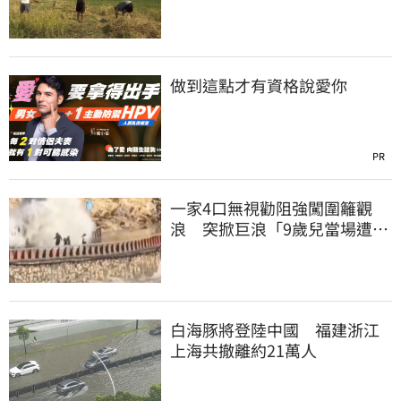
麻一起死
做到這點才有資格說愛你
PR
一家4口無視勸阻強闖圍籬觀
浪 突掀巨浪「9歲兒當場遭捲
入海」
白海豚將登陸中國 福建浙江
上海共撤離約21萬人