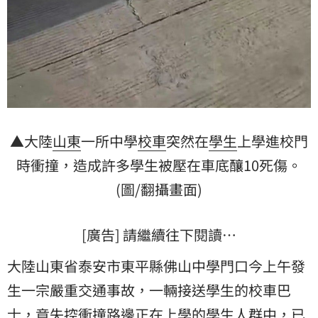
▲大陸
山東
一所中學
校車
突然在
學生
上學進校門
時衝撞，造成許多學生被壓在車底釀10死傷。
(圖/翻攝畫面)
[廣告] 請繼續往下閱讀…
大陸山東省泰安市東平縣佛山中學門口今上午發
生一宗嚴重交通事故，一輛接送學生的校車巴
士，竟失控衝撞路邊正在上學的學生人群中，已