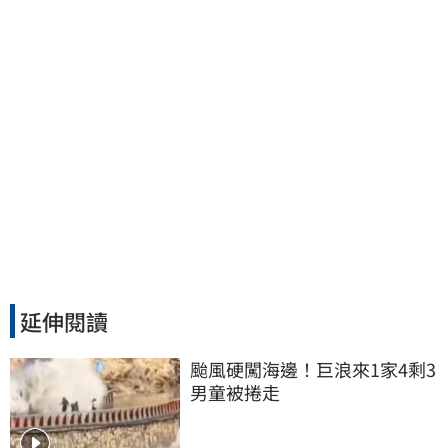
延伸閱讀
颱風硬闖海邊！巨浪來1家4剩3 
男童被捲走