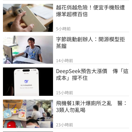
越花俏越危險！便宜手機殼遭
爆苯超標百倍
5小時前
字節跳動創辦人：開源模型拒
蒸餾
14小時前
DeepSeek預告大漲價　傳「這
成本」撐不住
15小時前
飛機餐1果汁爆廁所之亂　醫：
3類人勿亂喝
23小時前