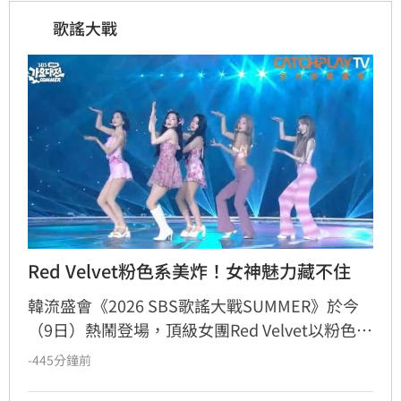
歌謠大戰
Red Velvet粉色系美炸！女神魅力藏不住
韓流盛會《2026 SBS歌謠大戰SUMMER》於今
（9日）熱鬧登場，頂級女團Red Velvet以粉色系
精緻造型驚艷亮相，展現夏日女王強大氣場。此
-445分鐘前
次她們帶來由成員Joy參與製作的人氣歌曲