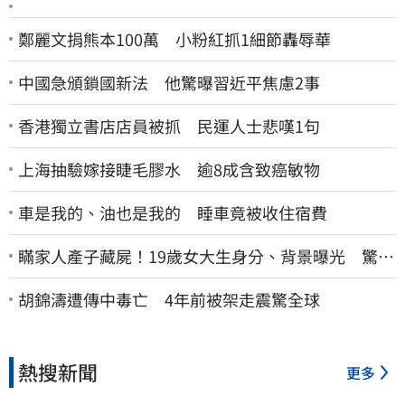
鄭麗文捐熊本100萬 小粉紅抓1細節轟辱華
中國急頒鎖國新法 他驚曝習近平焦慮2事
香港獨立書店店員被抓 民運人士悲嘆1句
上海抽驗嫁接睫毛膠水 逾8成含致癌敏物
車是我的、油也是我的 睡車竟被收住宿費
瞞家人產子藏屍！19歲女大生身分、背景曝光 驚見
「產檢紀錄全空白」
胡錦濤遭傳中毒亡 4年前被架走震驚全球
熱搜新聞
更多