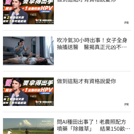
PR
吹冷氣30小時出事！女子全身
抽搐送醫 醫揭真正元凶不是
冷氣
做到這點才有資格說愛你
PR
問AI種田出事了！老農照配方
噴藥「除雜草」 結果150畝芝