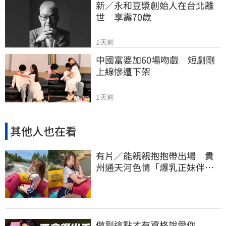
新／永和豆漿創始人在台北離
世　享壽70歲
1天前
中國富婆加60場吻戲　短劇剛
上線慘遭下架
1天前
其他人也在看
有片／能親親抱抱帶出場 貴
州通天河色情「爆乳正妹伴
漂」 暗黑價碼曝
做到這點才有資格說愛你