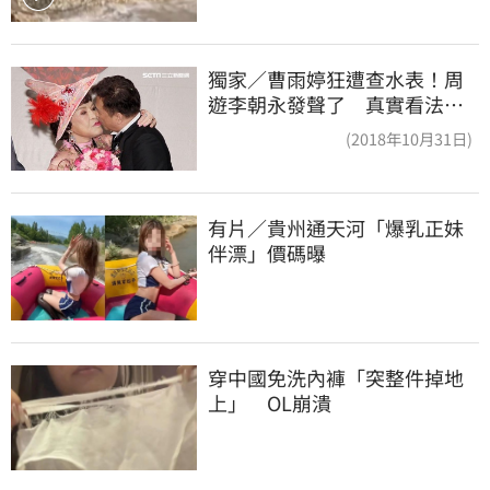
獨家／曹雨婷狂遭查水表！周
遊李朝永發聲了 真實看法曝
光
(2018年10月31日)
有片／貴州通天河「爆乳正妹
伴漂」價碼曝
穿中國免洗內褲「突整件掉地
上」　OL崩潰