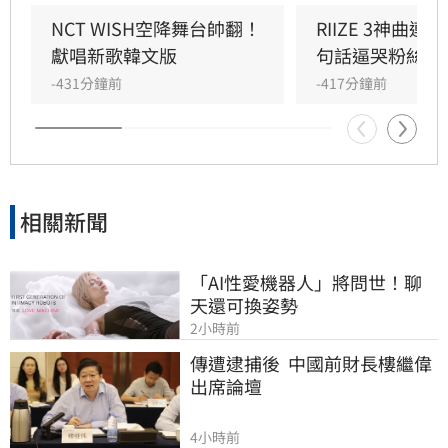
〈Surfin' Boy〉，將Bossa Nova、雷鬼節奏與
House Groove巧妙融合，曲風清爽且具質感。
NCT WISH空降舞台帥翻！
RIIZE 3神曲
成員們以優雅且帶有度假感的舞蹈動作，完美詮
獻唱新歌韓文版
句話逼哭粉絲
釋歌曲的波浪律動，將夏日氛圍推向最高點。儘
-431分鐘前
-417分鐘前
管僅演出單曲，Red Velvet仍憑藉成熟且活潑的
舞台魅力，成功吸引全場目光，為粉絲帶來一場
視覺與聽覺的夏日饗宴。
相關新聞
「AI性愛機器人」將問世！聊
天還可換姿勢
2小時前
傳遭逮捕後  中國前財長樓繼偉
出席論壇
4小時前