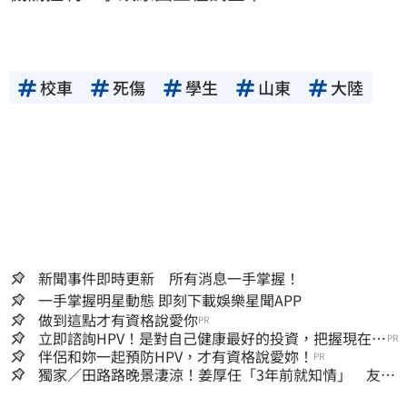
校車
死傷
學生
山東
大陸
新聞事件即時更新 所有消息一手掌握！
一手掌握明星動態 即刻下載娛樂星聞APP
做到這點才有資格說愛你
PR
立即諮詢HPV！是對自己健康最好的投資，把握現在不
PR
嫌晚！
伴侶和妳一起預防HPV，才有資格說愛妳！
PR
獨家／田路路晚景淒涼！姜厚任「3年前就知情」 友人
私下援助內幕曝光