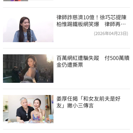
律師詐慈濟10億！徐巧芯提陳
柏惟踢鐵板網笑爆 律師再曬1
照補刀
(2026年04月23日)
百萬網紅遭騙失蹤　付500萬贖
金仍遭撕票
姜厚任揭「和女友前夫是好
友」撇小三傳言