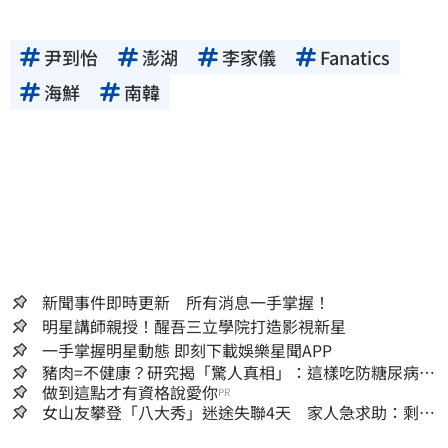
尹到怡
澎湖
李家儀
Fanatics
海鮮
南韓
新聞事件即時更新 所有消息一手掌握！
明星講師親授！醒吾三立學院打造影視新星
一手掌握明星動態 即刻下載娛樂星聞APP
豬肉=不健康？研究揭「驚人真相」：這樣吃防糖尿病、
降膽固醇
做到這點才有資格說愛你
PR
女山友攀登「八大秀」迷途失聯4天 家人急求助：剩我
媽還沒找到