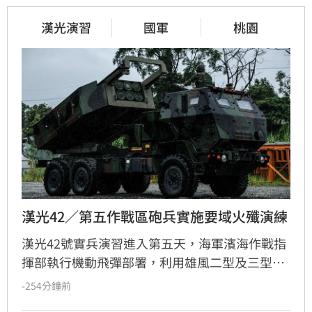
漢光演習
國軍
桃園
漢光42／第五作戰區砲兵實施要域火殲演練
漢光42號實兵演習進入第五天，海軍濱海作戰指
揮部執行機動飛彈部署，利用雄風二型及三型飛
彈扼控關鍵海域；第五作戰區實施「要域火殲」
-254分鐘前
演練，展現砲兵快速應處與戰術轉換效能。此