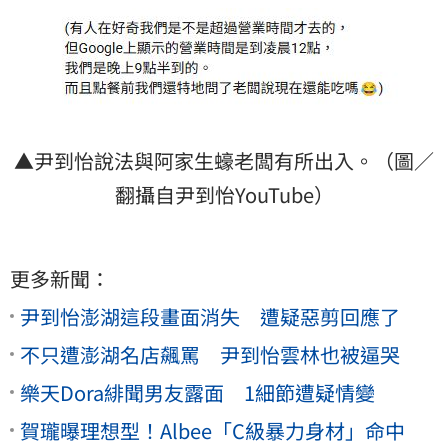
▲尹到怡說法與阿家生蠔老闆有所出入。（圖／
翻攝自尹到怡YouTube）
更多新聞：
尹到怡澎湖這段畫面消失 遭疑惡剪回應了
不只遭澎湖名店飆罵 尹到怡雲林也被逼哭
樂天Dora緋聞男友露面 1細節遭疑情變
賀瓏曝理想型！Albee「C級暴力身材」命中