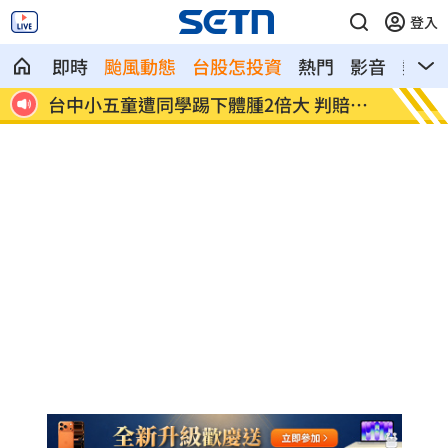
登入
即時
颱風動態
台股怎投資
熱門
影音
熱搜
人罹難
台中小五童遭同學踢下體腫2倍大 判賠金
粉絲輕
曝
好