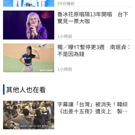
59分鐘前
魯冰花原唱隔13年開唱　台下
驚見一票大咖
1小時前
獨／曝YT暫停更3週　南珉貞：
不是因為錢
1小時前
其他人也在看
字幕讓「台灣」被消失！韓綜
《出差十五夜》遭炎上 製作
組發聲認錯了