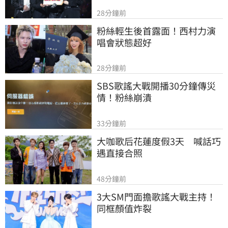
28分鐘前
粉絲輕生後首露面！西村力演
唱會狀態超好
28分鐘前
SBS歌謠大戰開播30分鐘傳災
情！粉絲崩潰
33分鐘前
大咖歌后花蓮度假3天　喊話巧
遇直接合照
48分鐘前
3大SM門面擔歌謠大戰主持！
同框顏值炸裂