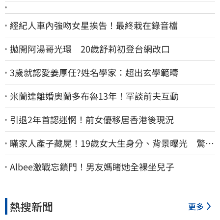
經紀人車內強吻女星挨告！最終栽在錄音檔
拋開阿湯哥光環 20歲舒莉初登台網改口
3歲就認愛姜厚任?姓名學家：超出玄學範疇
米蘭達離婚奧蘭多布魯13年！罕談前夫互動
引退2年首認迷惘！前女優移居香港後現況
瞞家人產子藏屍！19歲女大生身分、背景曝光 驚見
「產檢紀錄全空白」
Albee激戰忘鎖門！男友媽睹她全裸坐兒子
熱搜新聞
更多