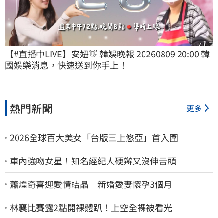
【#直播中LIVE】安妞👋 韓娛晚報 20260809 20:00 韓
國娛樂消息，快速送到你手上！
熱門新聞
更多
2026全球百大美女「台版三上悠亞」首入圍
車內強吻女星！知名經紀人硬辯又沒伸舌頭
蕭煌奇喜迎愛情結晶 新婚愛妻懷孕3個月
林襄比賽露2點開裸體趴！上空全裸被看光