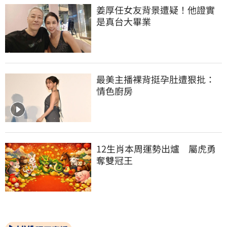
姜厚任女友背景遭疑！他證實
是真台大畢業
最美主播裸背挺孕肚遭狠批：
情色廚房
12生肖本周運勢出爐　屬虎勇
奪雙冠王