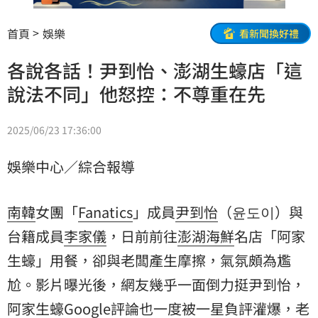
首頁
娛樂
看新聞換好禮
各說各話！尹到怡、澎湖生蠔店「這
說法不同」他怒控：不尊重在先
2025/06/23 17:36:00
娛樂中心／綜合報導
南韓
女團「
Fanatics
」成員
尹到怡
（윤도이）與
台籍成員
李家儀
，日前前往
澎湖
海鮮
名店「阿家
生蠔」用餐，卻與老闆產生摩擦，氣氛頗為尷
尬。影片曝光後，網友幾乎一面倒力挺尹到怡，
阿家生蠔Google評論也一度被一星負評灌爆，老