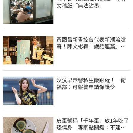
文稿紙「無法沾墨」
黃國昌新書控曾代表新潮流嗆
聲！陳文彬轟「謊話連篇」：
心情像被狗咬到
汶汶早示警私生飯跟蹤！ 衛
福部：可報警申請保護令
皮蛋號稱「千年蛋」放1年吃了
恐傷身 專家點關鍵：不建議