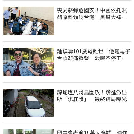
喪屍菸彈危國安！中國依托咪
酯原料傾銷台灣 黑幫大肆走
私震撼國安單位
鍾鎮濤101歲母離世！他曬母子
合照悲痛發聲 淚曝不停工原
因：擺脫思念
錦蛇遭八哥鳥圍攻！鑽進派出
所「求庇護」 最終結局曝光
國中會考逾18萬人應試 傳作