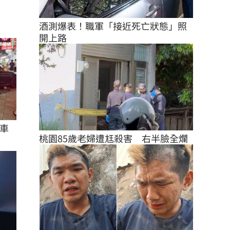
酒測爆表！職軍「接近死亡狀態」照
開上路
車
桃園85歲老婦遭尪殺害　右半臉全爛