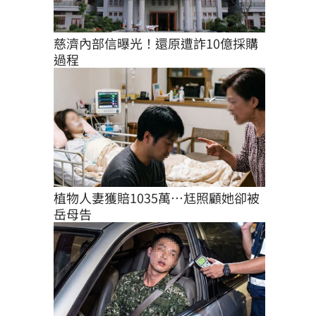
慈濟內部信曝光！還原遭詐10億採購
過程
植物人妻獲賠1035萬…尪照顧她卻被
岳母告