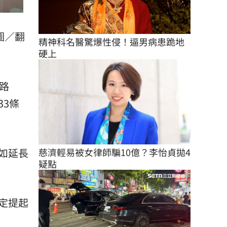
圖／翻
精神科名醫驚爆性侵！逼男病患跪地
硬上
路
3條
如延長
慈濟輕易被女律師騙10億？李怡貞拋4
疑點
定提起