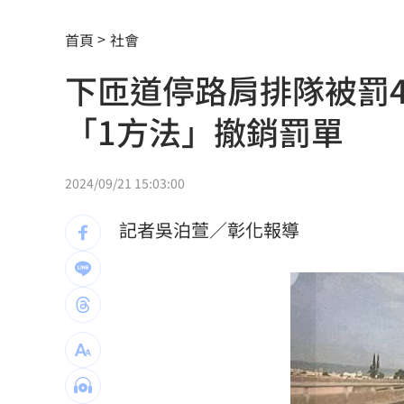
台灣囡仔來了 馬蒔權開唱嗨喊：我是
首頁
社會
下匝道停路肩排隊被罰4
驚傳駭客猛攻華爾街 多家受害者已吐
「1方法」撤銷罰單
公推孫散步遭撞亡 女慟:沒有爸爸的父親
台南大貨車、自小客事故 1名駕駛死亡
2024/09/21 15:03:00
兄弟打線突破後勁 黃韋盛3打點率隊2
記者吳泊萱／彰化報導
崔立于高雄開唱 台下讓他氣噗噗：隨
龍藏經7折仍要131.6萬 他原價現金秒
99歲婆婆「月花35萬」！66歲媳無法退
外野僅是短暫快樂 餅總曝張皓崴終極