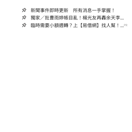
新聞事件即時更新 所有消息一手掌握！
獨家／批曹雨婷帳目亂！楊光友再轟余天李...
臨時需要小額週轉？上【易借網】找人幫！...
PR