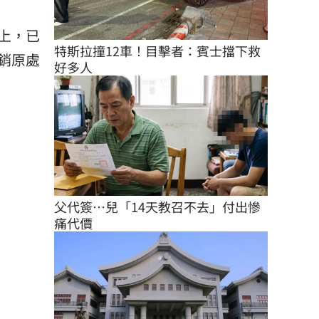
上，已
特斯拉撞12車！目擊者：賓士擋下救
銷原處
好多人
父代簽…兒「14天教召不去」付出慘
痛代價