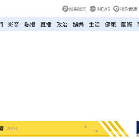
娛樂星聞
iNEWS
祝你健康
門
影音
熱搜
直播
政治
娛樂
生活
健康
國際
機
20:41
20:37
雙北
20:30
20:25
困境
20:20
療
20:11
聲」
20:06