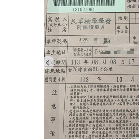
8國球員齊聚高雄 Formosa 7s掀足球
理想混蛋號召粉絲跨海追星吃美食！
18: