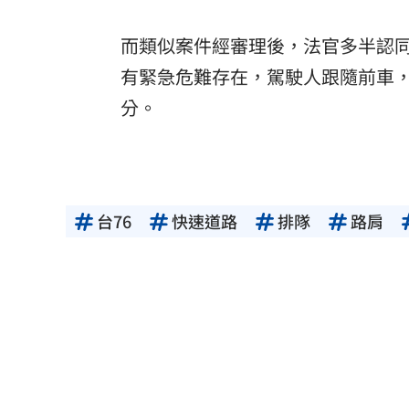
而類似案件經審理後，法官多半認
有緊急危難存在，駕駛人跟隨前車
分。
台76
快速道路
排隊
路肩