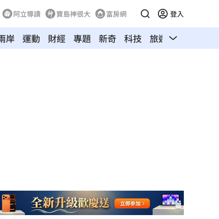
阿立導讀
寶島神很大
富房網
登入
兩岸
運動
財經
專題
新奇
科技
旅遊
汽車
寵物