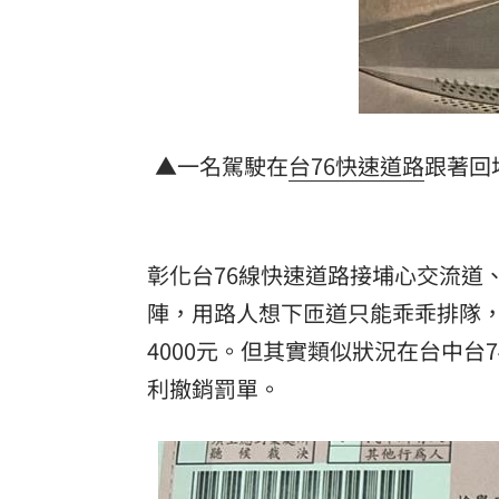
想靠正二翻本？ 達人教戰槓反ETF心法
男同事追求不成跟騷偷拍 女師控校方
靠2根鐵軌橫掃AI鏈 川湖財報衝上萬金
一軍不是來跑龍套 餅總對新人不手下
▲一名駕駛在
台76
快速道路
跟著回
台灣彩券開獎直播中
20:31
LIVE三立+24小時直播
15:27
彰化台76線快速道路接埔心交流道
陣，用路人想下匝道只能乖乖排隊
三立iNEWS新聞台線上直播
18:00
4000元。但其實類似狀況在台中台
商場戰國來臨 台中「頂奢大道」逐漸
利撤銷罰單。
台彩父親節推新刮刮樂千萬頭獎超「爸
「拍片人的多重宇宙」職涯論壇9/12登