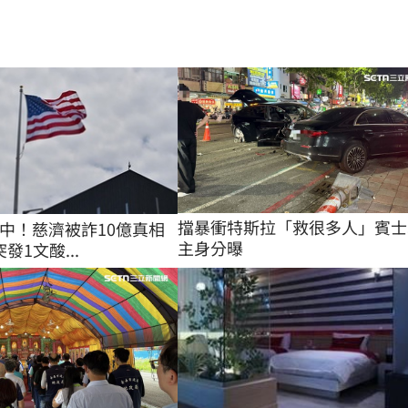
擋暴衝特斯拉「救很多人」賓士
中！慈濟被詐10億真相
主身分曝
發1文酸...