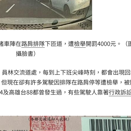
19:12
霸凌
19:08
股
19:03
留情
堵車陣在
路肩
排隊
下匝道，遭
檢舉
開罰4000元。（
19:03
攝臉書）
、員林交流道處，每到上下班尖峰時刻，都會出現回
，但現在卻有許多駕駛因排隊在路肩停等遭檢舉，被
74及高雄台88都曾發生過，有些駕駛人靠著
行政訴
成形
12:00
」氣
12:00
場！
10:30