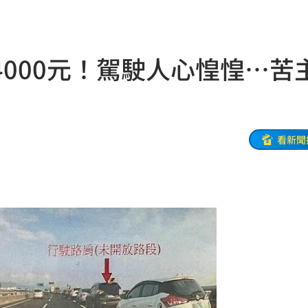
誰？
20:05
000元！駕駛人心惶惶…苦
贖金
20:02
節
19:42
19:38
看新聞
連勝
19:32
便啦
19:32
結帳
19:29
休
19:20
目標
19:18