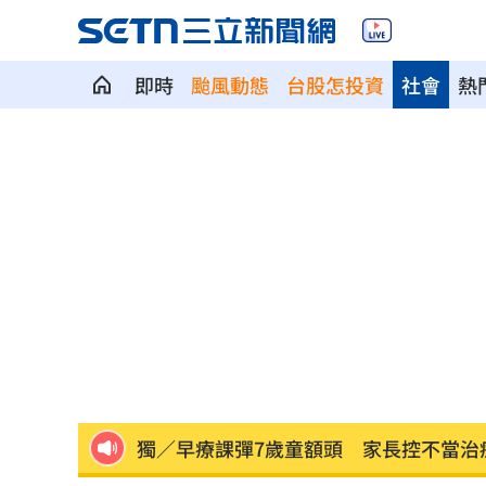
即時
颱風動態
台股怎投資
社會
熱
吃剉冰拉到脫水洗腎 醫揭1類人4大危
一直放屁還大不出來！醫揭大腸癌3警訊
攪局父親節！中颱白海豚挾狂風暴雨炸
颱風假宣布了！明天「1縣市停班停課」
泰國少年槍案 揭家庭、校園槍枝管理
獨／早療課彈7歲童額頭 家長控不當治
AKIRA開唱藏彩蛋！兒子首度驚喜獻「