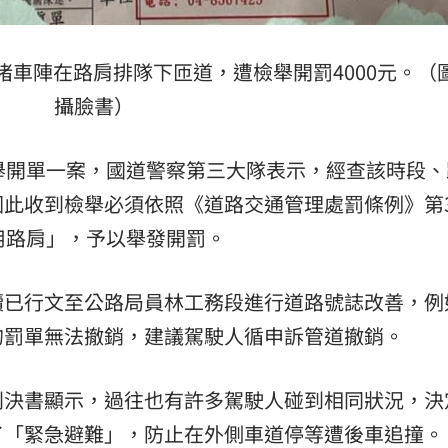
堵車陣在路肩排隊下匝道，遭檢舉開罰4000元。（
攝臉書）
舉開單一案，國道警察第三大隊表示，經查該時段、
此收到檢舉必須依照《道路交通管理處罰條例》第3
用路肩」，予以舉發開罰。
續已行文至公路局員林工務段進行道路號誌改善，例
的罰單無法撤銷，建議駕駛人循申訴管道撤銷。
判決書顯示，過往也有許多駕駛人碰到相同狀況，決
了「緊急避難」，防止在外側車道停等遭後車追撞。