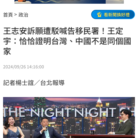
首頁
政治
看新聞換好禮
王志安訴願遭駁喊告移民署！王定
宇：恰恰證明台灣、中國不是同個國
家
2024/09/26 14:16:00
記者楊士誼／台北報導