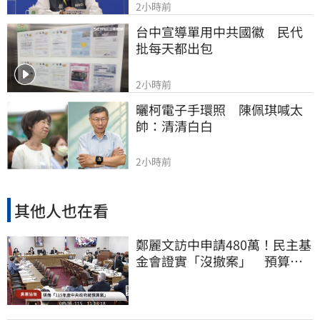
2小時前
台中宣導單用中共國徽　民代
批每天都出包
2小時前
曬柯電子手環照　陳佩琪喊太
帥：清清白白
2小時前
其他人也在看
鄭麗文訪中申請480萬！民主基
金會證實「沒撤案」 預算被
砍960萬