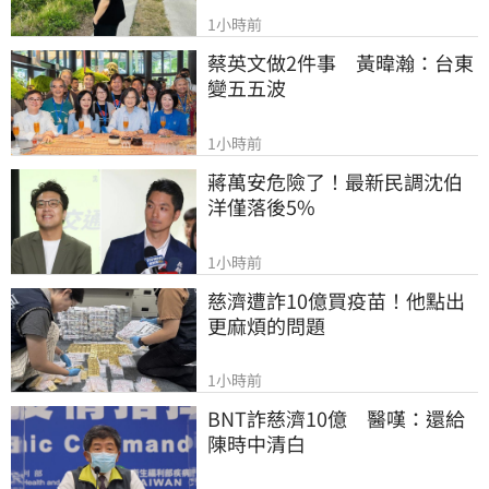
1小時前
蔡英文做2件事　黃暐瀚：台東
變五五波
1小時前
蔣萬安危險了！最新民調沈伯
洋僅落後5%
1小時前
慈濟遭詐10億買疫苗！他點出
更麻煩的問題
1小時前
BNT詐慈濟10億　醫嘆：還給
陳時中清白