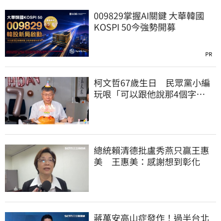
009829掌握AI關鍵 大華韓國
KOSPI 50今強勢開募
PR
柯文哲67歲生日 民眾黨小編
玩哏「可以跟他說那4個字
嗎？」留言大翻車
總統賴清德批盧秀燕只贏王惠
美 王惠美：感謝想到彰化
蔣萬安高山症發作！過半台北