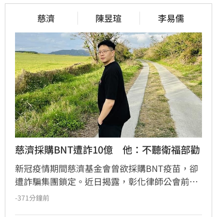
慈濟
陳昱瑄
李易儒
慈濟採購BNT遭詐10億　他：不聽衛福部勸
新冠疫情期間慈濟基金會曾欲採購BNT疫苗，卻
遭詐騙集團鎖定。近日揭露，彰化律師公會前理
事長陳昱瑄與通緝犯李易儒，佯稱有管道協助採
-371分鐘前
購五百萬劑BNT疫苗，藉此詐取高達三千萬美