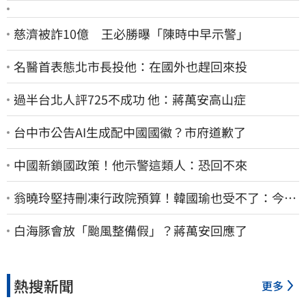
慈濟被詐10億 王必勝曝「陳時中早示警」
名醫首表態北市長投他：在國外也趕回來投
過半台北人評725不成功 他：蔣萬安高山症
台中市公告AI生成配中國國徽？市府道歉了
中國新鎖國政策！他示警這類人：恐回不來
翁曉玲堅持刪凍行政院預算！韓國瑜也受不了：今年
剩4個月你思考一下
白海豚會放「颱風整備假」？蔣萬安回應了
熱搜新聞
更多