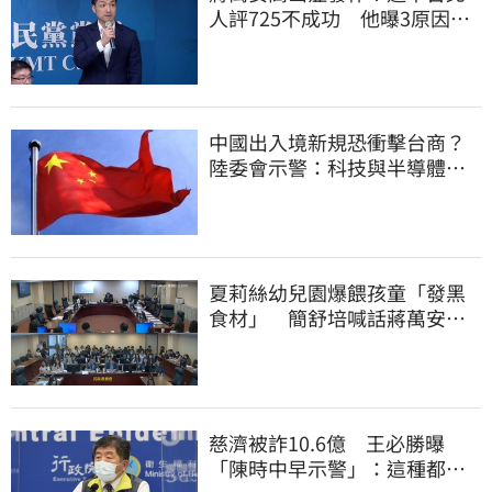
人評725不成功 他曝3原因：
有生命危險
中國出入境新規恐衝擊台商？
陸委會示警：科技與半導體從
業人員審慎評估
夏莉絲幼兒園爆餵孩童「發黑
食材」 簡舒培喊話蔣萬安：
主動查明真相
慈濟被詐10.6億 王必勝曝
「陳時中早示警」：這種都是