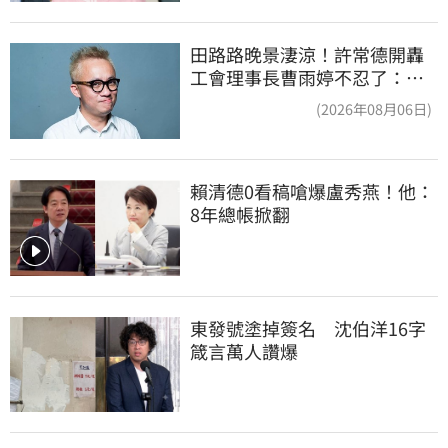
田路路晚景淒涼！許常德開轟
工會理事長曹雨婷不忍了：別
只包紅包慰問
(2026年08月06日)
賴清德0看稿嗆爆盧秀燕！他：
8年總帳掀翻
東發號塗掉簽名　沈伯洋16字
箴言萬人讚爆