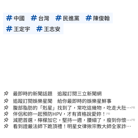
中國
台灣
民進黨
陳俊翰
王定宇
王志安
最即時的新聞話題 追蹤訂閱三立新聞網
追蹤訂閱娛樂星聞 給你最即時的娛樂星鮮事
腹部脂肪的「剋星」找到了，常吃這幾物，吃走大肚
PR
囊，瘦出小蠻腰
伴侶和妳一起預防HPV，才有資格說愛妳！
PR
減肥首選，檸檬加它，堅持一週，腰細了，瘦到你懷疑
PR
人生
看到證嚴法師下跪頂禮！明星女律揪宗教大師全家詐慈
濟…全家爽睡黃金堆