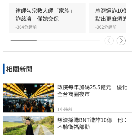
元、約台幣十點六億元的委任報酬並進行洗錢。
前桃園市議員王浩宇對此直言，當時衛福部已明
律師勾宗教大師「家族」
慈濟遭詐10億
確勸阻，並強調緊急授權疫苗僅售予政府單位，
詐慈濟　僅她交保
點出更麻煩的問
呼籲各界勿信謠言，但慈濟未聽勸告，最終不僅
-364分鐘前
-362分鐘前
資金遭詐騙，疫苗也未能順利購得。此案震驚社
會，也讓當年藍白陣營針對陳時中與政府的疫苗
採購砲轟顯得格外諷刺，再次引發輿論對當年疫
苗採購亂象的熱烈討論。
相關新聞
政院每年加碼25.5億元　優化
全台商圈夜市
1小時前
慈濟採購BNT遭詐10億　他：
不聽衛福部勸