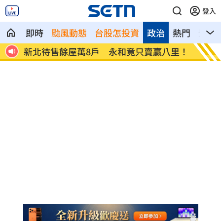
登入
即時
颱風動態
台股怎投資
政治
熱門
影音
者慘
新北待售餘屋萬8戶 永和竟只賣贏八里！
為5億