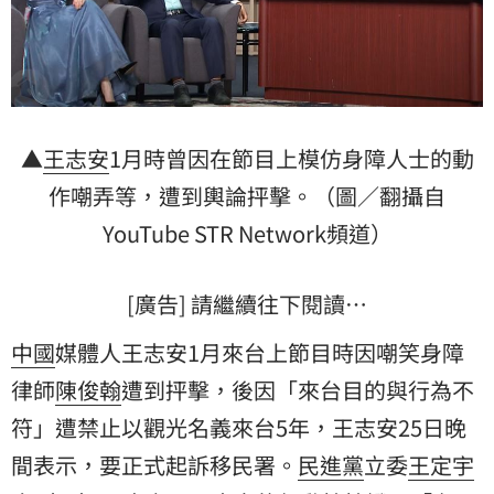
▲
王志安
1月時曾因在節目上模仿身障人士的動
作嘲弄等，遭到輿論抨擊。（圖／翻攝自
YouTube STR Network頻道）
[廣告] 請繼續往下閱讀…
中國
媒體人王志安1月來台上節目時因嘲笑身障
律師
陳俊翰
遭到抨擊，後因「來台目的與行為不
符」遭禁止以觀光名義來台5年，王志安25日晚
間表示，要正式起訴移民署。
民進黨
立委
王定宇