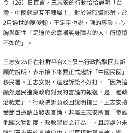
今（26）日直言，王志安的行動恰恰證明「
台
灣
、中國就是互不隸屬！」對於當時遭影射，於
2月過世的陳俊翰，王定宇也說，陳的專業、心
胸與韌性「是這位恣意嘲笑身障者的人士所遠遠
不如的」。
王志安25日在社群平台X上發出行政院駁回其訴
願的說明，表示接下來要正式起訴「中國民國」
移民署。王志安說，這起訴訟不好打，「因為這
顯然是民進黨政府對我的言論的報復，是一種政
治裁定」，行政院訴願駁回說明指出，王志安接
受節目邀請並發表言論，非屬王志安所言「參觀
他國文物制度、政教習俗之行為」，且原處分未
限制王志安的言論自由，或直接對其言論、觀