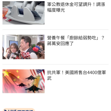
軍公教退休金可望調升！調漲
幅度曝光
營養午餐「廚餘給弱勢吃」？
蔣萬安回應了
抗共軍！美國將售台4400億軍
武