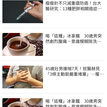
瘦瘦針不只減重還防癌！台大
醫研究：13種肥胖相關癌症風
險下降41%
喝「這種」冰拿鐵 30歲男突
然劇烈腹痛、意識模糊險洗
腎！
45歲壯男連喘7天！就醫赫見
「3條主動脈嚴重堵塞」…罹冠
心症險死
喝「這種」冰拿鐵 30歲男突
然劇烈腹痛、意識模糊險洗