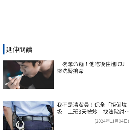
延伸閱讀
一碗奪命麵！他吃後住進ICU　
慘洗腎搶命
我不是清潔員！保全「拒倒垃
圾」上班3天被炒 找法院討公
道結果出爐
(2024年11月04日)