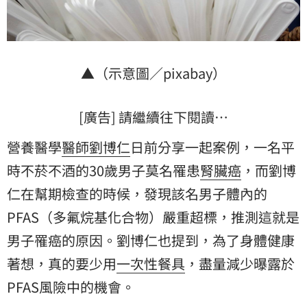
▲（示意圖／pixabay）
[廣告] 請繼續往下閱讀…
營養醫學
醫師
劉博仁
日前分享一起案例，一名平
時不菸不酒的30歲男子莫名罹患
腎臟癌
，而劉博
仁在幫期檢查的時候，發現該名男子體內的
PFAS（多氟烷基化合物）嚴重超標，推測這就是
男子罹癌的原因。劉博仁也提到，為了身體健康
著想，真的要少用
一次性
餐具
，盡量減少曝露於
PFAS風險中的機會。