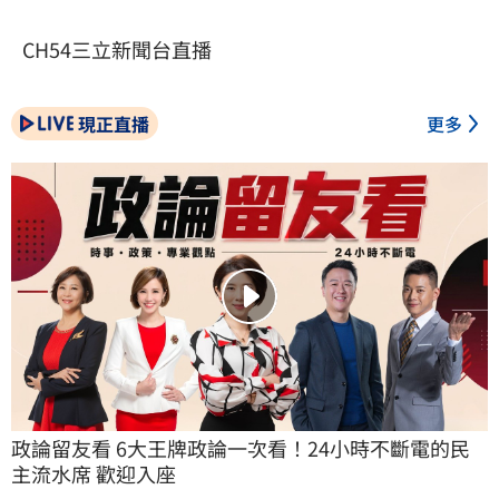
CH54三立新聞台直播
現正直播
更多
政論留友看 6大王牌政論一次看！24小時不斷電的民
主流水席 歡迎入座