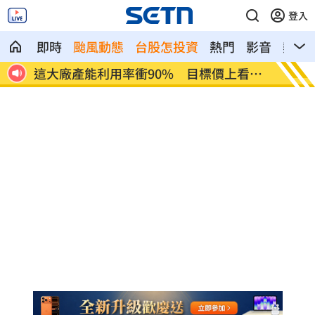
登入
即時
颱風動態
台股怎投資
熱門
影音
熱搜
超孝
這大廠產能利用率衝90% 目標價上看
埃及知
220元