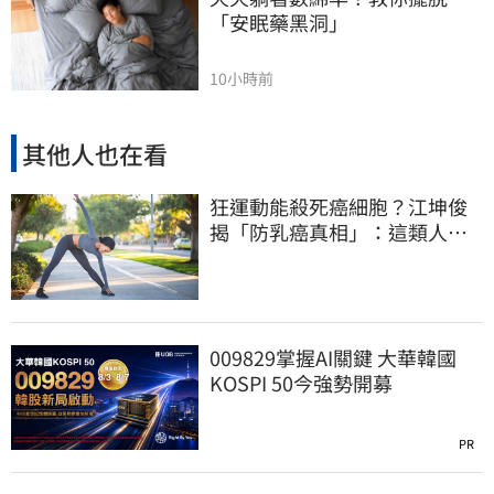
「安眠藥黑洞」
10小時前
其他人也在看
狂運動能殺死癌細胞？江坤俊
揭「防乳癌真相」：這類人可
降20%風險
009829掌握AI關鍵 大華韓國
KOSPI 50今強勢開募
PR