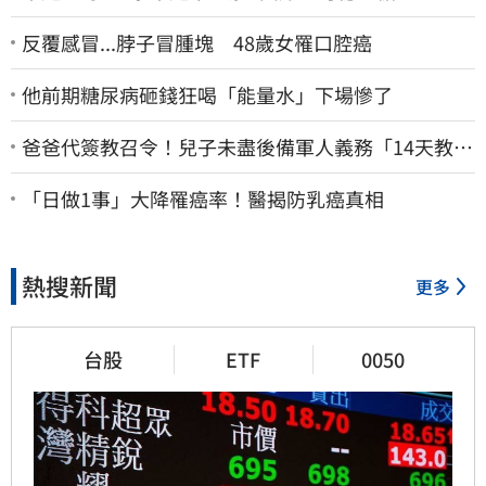
反覆感冒...脖子冒腫塊 48歲女罹口腔癌
他前期糖尿病砸錢狂喝「能量水」下場慘了
爸爸代簽教召令！兒子未盡後備軍人義務「14天教召
不去」換3個月刑期
「日做1事」大降罹癌率！醫揭防乳癌真相
熱搜新聞
更多
台股
ETF
0050