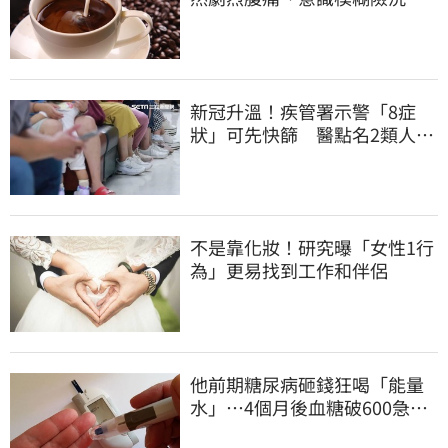
腎！
新冠升溫！疾管署示警「8症
狀」可先快篩 醫點名2類人重
症高風險
不是靠化妝！研究曝「女性1行
為」更易找到工作和伴侶
他前期糖尿病砸錢狂喝「能量
水」⋯4個月後血糖破600急
診！緊急洗腎搶命