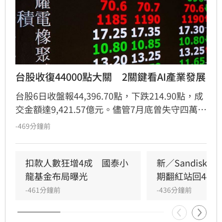
台股收復44000點大關　2關鍵看AI產業發展
台股6日收盤報44,396.70點，下跌214.90點，成
交金額達9,421.57億元。儘管7月底曾失守四萬
點，但在半導體、記憶體及CPO等族群買盤支撐
-469分鐘前
下，近期已強勢反彈逾4,000點並收復44,000點
大關。野村投信分析，市場焦點正由地緣政治風
險轉向企業基本面，加上美股受惠於油價回落與
扣款人數狂增4成　國泰小
新／Sandisk
美債殖利率下滑，市場風險情緒顯著改善。儘管
龍基金布局曝光
期翻紅站回4400
AI變現能力引發市場討論與波動，但雲端服務供
-461分鐘前
-436分鐘前
應商持續推動資本支出，顯示AI基礎建設動能未
減。隨著企業財報表現優於預期且通膨壓力緩