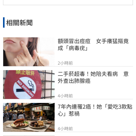
解，科技股後續動能仍值得投資人密切關注。
相關新聞
額頭冒出痘痘　女手癢猛摳竟
成「病毒疣」
2小時前
二手菸超毒！她陪夫看病　意
外查出肺腺癌
4小時前
7年內連罹2癌！她「愛吃3款點
心」惹禍
4小時前