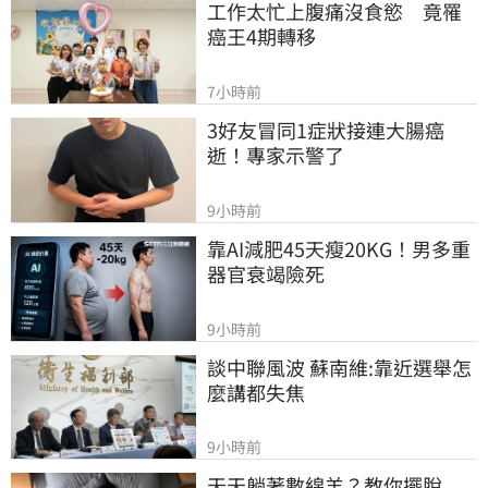
工作太忙上腹痛沒食慾　竟罹
癌王4期轉移
7小時前
3好友冒同1症狀接連大腸癌
逝！專家示警了
9小時前
靠AI減肥45天瘦20KG！男多重
器官衰竭險死
9小時前
談中聯風波 蘇南維:靠近選舉怎
麼講都失焦
9小時前
天天躺著數綿羊？教你擺脫