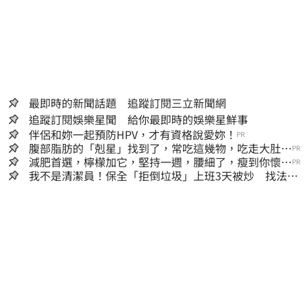
供者（著作權人）許可之前，亦不得擅自轉
貼、重製、變更、散布，否則概由使用者自負
全責。
最即時的新聞話題 追蹤訂閱三立新聞網
追蹤訂閱娛樂星聞 給你最即時的娛樂星鮮事
伴侶和妳一起預防HPV，才有資格說愛妳！
PR
腹部脂肪的「剋星」找到了，常吃這幾物，吃走大肚
PR
囊，瘦出小蠻腰
減肥首選，檸檬加它，堅持一週，腰細了，瘦到你懷疑
PR
人生
我不是清潔員！保全「拒倒垃圾」上班3天被炒 找法院
討公道結果出爐