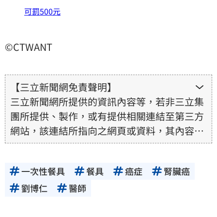
可罰500元
©CTWANT
【三立新聞網免責聲明】
三立新聞網所提供的資訊內容等，若非三立集
團所提供、製作，或有提供相關連結至第三方
網站，該連結所指向之網頁或資料，其內容均
為所連結網站提供，相關權利均為該網站、內
容提供者或合法權利人所有，三立集團不擔保
一次性餐具
餐具
癌症
腎臟癌
其真實性、正確性、即時性、完整性或合法
性。三立新聞網所提供的資訊內容，若其著作
劉博仁
醫師
權不屬於三立集團所有，使用者未取得內容提