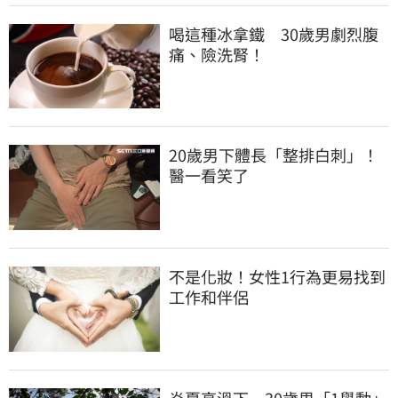
喝這種冰拿鐵　30歲男劇烈腹
痛、險洗腎！
20歲男下體長「整排白刺」！
醫一看笑了
不是化妝！女性1行為更易找到
工作和伴侶
炎夏高溫下　30歲男「1舉動」