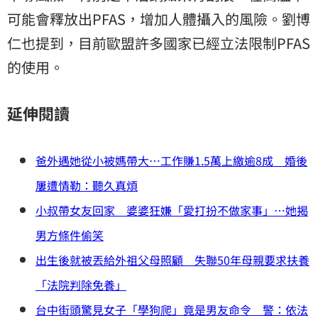
可能會釋放出PFAS，增加人體攝入的風險。劉博
仁也提到，目前歐盟許多國家已經立法限制PFAS
的使用。
延伸閱讀
爸外遇她從小被媽帶大…工作賺1.5萬上繳逾8成 婚後
屢遭情勒：聽久真煩
小叔帶女友回家 婆婆狂嫌「愛打扮不做家事」…她揭
男方條件偷笑
出生後就被丟給外祖父母照顧 失聯50年母親要求扶養
「法院判除免養」
台中街頭驚見女子「學狗爬」竟是男友命令 警：依法