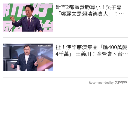
斷言2都藍營勝算小！吳子嘉
「鄭麗文是賴清德貴人」：保
送2028連任總統
扯！涉詐慈濟集團「匯400萬變
4千萬」 王義川：金管會、台銀
動起來
Recommended by