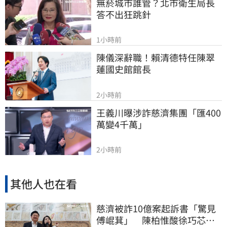
無菸城市誰管？北市衛生局長
答不出狂跳針
1小時前
陳儀深辭職！賴清德特任陳翠
蓮國史館館長
2小時前
王義川曝涉詐慈濟集團「匯400
萬變4千萬」
2小時前
其他人也在看
慈濟被詐10億案起訴書「驚見
傅崐萁」 陳柏惟酸徐巧芯：