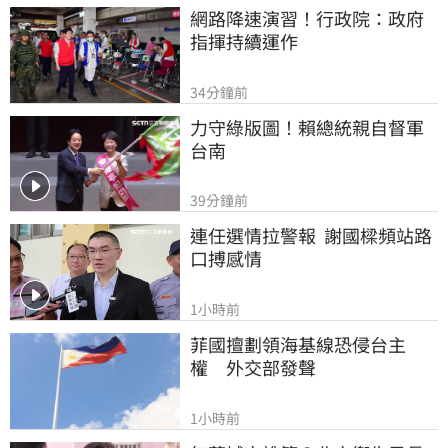
網路降速演習！行政院：政府
指揮持續運作
34分鐘前
力守綠版圖！賴總統親自督軍
台南
39分鐘前
連任選情拉警報  謝國樑頻站路
口搏感情
1小時前
菲國擅劃領海基線恐侵台主
權　外交部發聲
1小時前