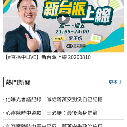
【#直播中LIVE】新台派上線 20260810
熱門新聞
更多
他曝光會議記錄 喊話蔣萬安別洗自己記憶
心疼陳時中道歉！王必勝：最後滿身是箭
慈濟案陳時中歷史平反 蔣萬安失政治信用