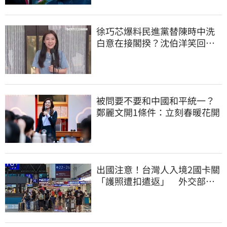
徐巧芯爆料民進黨替陳時中洗
白意在接閣揆？沈伯洋笑回：
問錯人了
被問要不要和中國和平統一？
鄭麗文開1條件：立刻春暖花開
出國注意！台灣人入境2國卡關
「護照遭扣遣返」 外交部證
實了