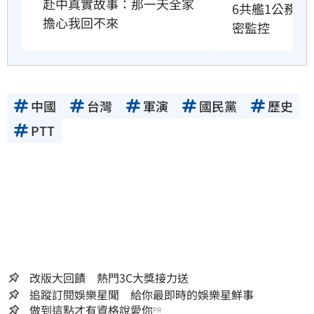
赴中真實故事：那一天全家
6共艦1公務
擔心我回不來
密監控
中國
台灣
軍演
國民黨
歷史
PTT
改版大回饋 熱門3C大獎接力送
追蹤訂閱娛樂星聞 給你最即時的娛樂星鮮事
做到這點才有資格說愛你
PR