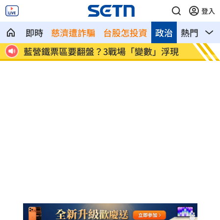
登入
即時
慈濟遭詐騙
台股怎投資
政治
熱門
影
意事項
藍營鐵票區要翻盤？3戰場「變數」浮現
新／雨
天