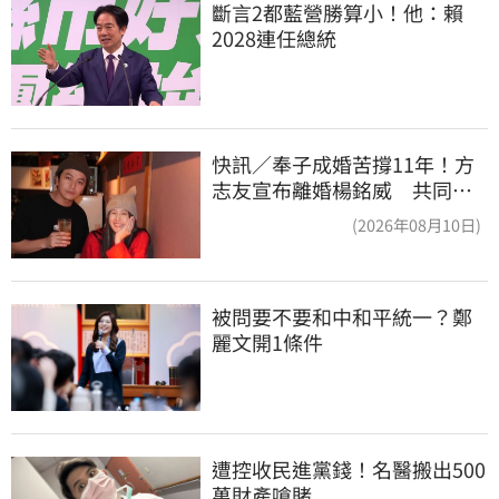
斷言2都藍營勝算小！他：賴
2028連任總統
快訊／奉子成婚苦撐11年！方
志友宣布離婚楊銘威 共同聲
明全文曝光
(2026年08月10日)
被問要不要和中和平統一？鄭
麗文開1條件
遭控收民進黨錢！名醫搬出500
萬財產嗆賭