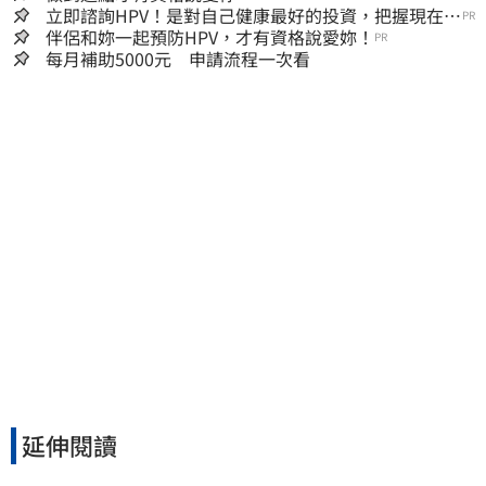
立即諮詢HPV！是對自己健康最好的投資，把握現在不
PR
嫌晚！
伴侶和妳一起預防HPV，才有資格說愛妳！
PR
每月補助5000元 申請流程一次看
延伸閱讀