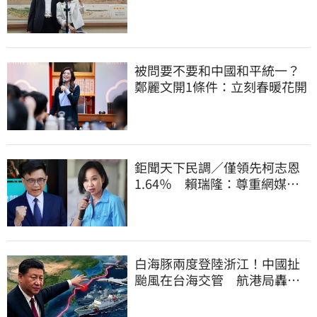
你還和他合照
被問要不要和中國和平統一？
鄭麗文開1條件：立刻春暖花開
鉅聞天下民調／僅領先柯志恩
1.64％ 賴瑞隆：尊重網媒特
殊調查方式
白海豚兩度登陸浙江！中國扯
颱風在台海交管 航港局轟：
假執法、真擴權