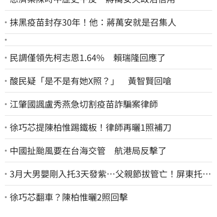
抹黑疫苗封存30年！他：蔣萬安就是召集人
民調僅領先柯志恩1.64% 賴瑞隆回應了
酸民疑「是不是有她X照？」 黃智賢回嗆
江肇國諷盧秀燕急切割疫苗詐騙案律師
徐巧芯提陳柏惟踢鐵板！律師再曬1照補刀
中國扯颱風要在台海交管 航港局反擊了
3月大男嬰剛入托3天發紫…父親節拔管亡！屏東托嬰
中心回9字
徐巧芯翻車？陳柏惟曬2照回擊