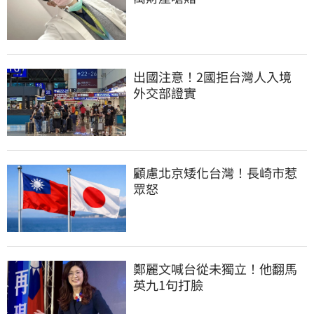
出國注意！2國拒台灣人入境　
外交部證實
顧慮北京矮化台灣！長崎市惹
眾怒
鄭麗文喊台從未獨立！他翻馬
英九1句打臉