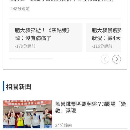
資訊，感謝各界連日來的溫暖關心。家屬安排於
-448分鐘前
8月14日週五上午8點至晚間8點，開放粉絲前往
台中市西屯區福順會館大廳上香致意。8月15日
週六上午8點半將舉行公祭，邀請想念他的粉絲
肥大叔猝逝！《灰姑娘》
肥大叔暴瘦猝逝
親自到場送他最後一程。
悼：沒有病痛了
狀況：藏4大疾
-179分鐘前
-116分鐘前
相關新聞
藍營鐵票區要翻盤？3戰場「變
數」浮現
24分鐘前