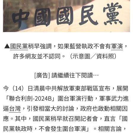
▲
國民黨
稍早強調，如果藍營執政不會有
軍演
，
許多網友並不認同。（示意圖／資料照）
[廣告] 請繼續往下閱讀…
今（14）日清晨中共解放軍東部戰區宣布，展開
「聯合利劍-2024B」圍台軍演行動，軍事武力進
逼
台灣
，引發相當大的討論，政府也啟動相關因
應。其中，國民黨稍早就召開記者會，直言「國
民黨執政時，不會發生圍台軍演」。相關言論，