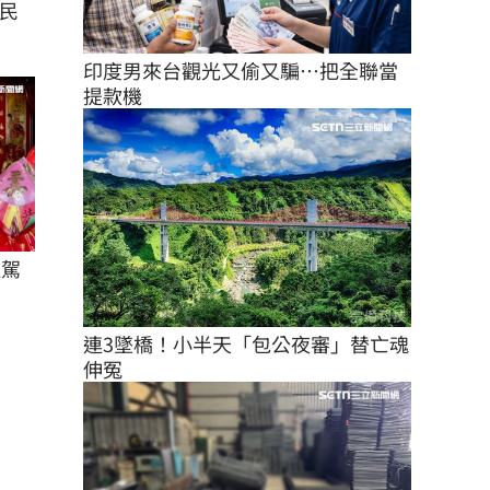
民
印度男來台觀光又偷又騙…把全聯當
提款機
駐駕
連3墜橋！小半天「包公夜審」替亡魂
伸冤