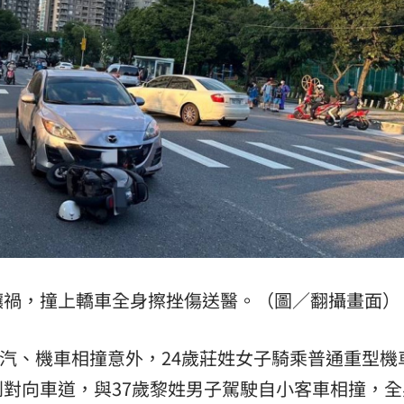
水
16:29
友
16:28
1%
16:27
求饒
16:26
釀禍，撞上轎車全身擦挫傷送醫。（圖／翻攝畫面）
可能
12:00
」
18:00
發生汽、機車相撞意外，24歲莊姓女子騎乘普通重型機
對向車道，與37歲黎姓男子駕駛自小客車相撞，全
意
13:00