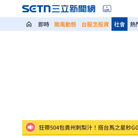
即時
颱風動態
台股怎投資
社會
熱
豪宅價格鬆動！台北之星跌破200萬元
1
Elly突辣洩性感裸背 釣出親媽小S說話
公墓旁透天厝突竄火 女性長者倒臥2樓
女星認離婚後獨自養孩0收入 打工近況
撿玩具！3歲女童頭卡玩具廚房 搶救4
狂帶504包貴州刺梨汁！搭台馬之星秒G