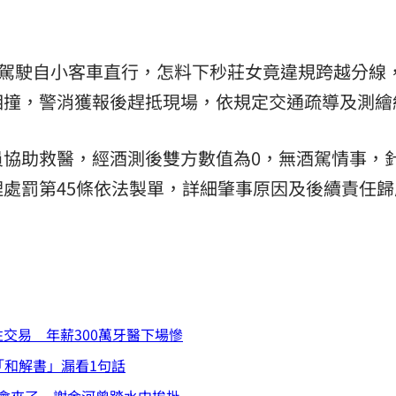
11:00
男駕駛自小客車直行，怎料下秒莊女竟違規跨越分線
:00
相撞，警消獲報後趕抵現場，依規定交通疏導及測繪
員協助救醫，經酒測後雙方數值為0，無酒駕情事，
處罰第45條依法製單，詳細肇事原因及後續責任歸
性交易 年薪300萬牙醫下場慘
「和解書」漏看1句話
會來了 謝金河曾踏水中挨批