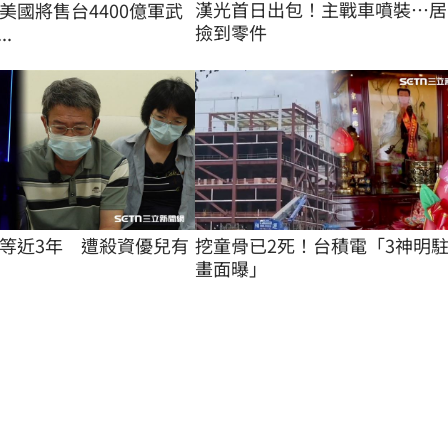
漢光首日出包！主戰車噴裝…居
美國將售台4400億軍武
撿到零件
..
等近3年　遭殺資優兒有
挖童骨已2死！台積電「3神明
畫面曝」