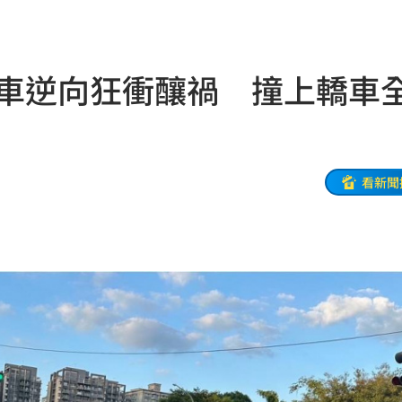
隆
16:42
真相
16:41
騎車逆向狂衝釀禍 撞上轎車
字
16:38
重訊
16:37
恰當
16:35
看新聞
雞
16:34
他公司
16:33
16:33
16:30
這句
16:30