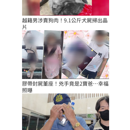
越籍男涉賣狗肉！9.1公斤犬屍掃出晶
片
膠帶封屍董座！兇手竟是2寶爸…幸福
照曝