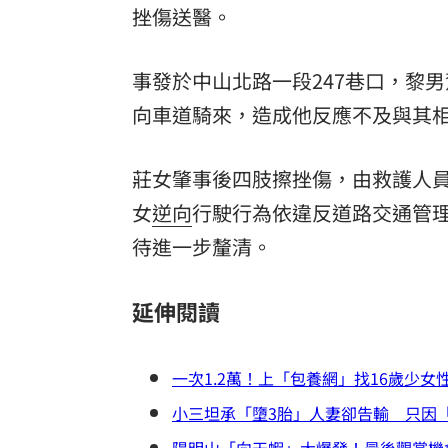
挫傷送醫。
酷澎「爸氣父親節」國際官方品牌齊聚
事發於中山北路一段247巷口，黎
罕病博士彭士齊 輪椅上的生命覺醒！
11
向車道騎來，造成他反應不及與其
莊女肇事後四肢擦挫傷，由救護人
女
逆向
行駛行為依違反道路交通管理
待進一步釐清。
延伸閱讀
一次1.2萬！上「包養網」找16歲少女
小三坦承「墮3胎」人妻卻告輸 只因
陽明山「向天蝦」大爆發！最後觀賞機