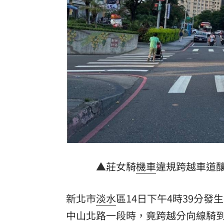
紙鈔走入歷史？印度推塑膠鈔票防偽防
《同伊》女星要嫁了 曝9月嫁企業家男
台大醫研究瘦瘦針：13種癌症風險下降4
徐乃麟玩安全之吻「戳洞狂親」！對方
台灣彩券開獎直播中
20:31
LIVE三立+24小時直播
15:27
三立iNEWS新聞台線上直播
18:00
▲莊女騎
機車
違規跨越車道
市場到酒場料理！可果美蕃茄醬創無限
父親節送會拉筋的按摩椅 爸爸「筋歡喜
新北市
淡水
區14日下午4時39分
中山北路一段時，竟跨越分向線騎到
油品食安事件引關注 挑選保健食品要注