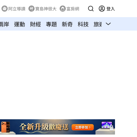
阿立導讀
寶島神很大
富房網
登入
兩岸
運動
財經
專題
新奇
科技
旅遊
汽車
寵物