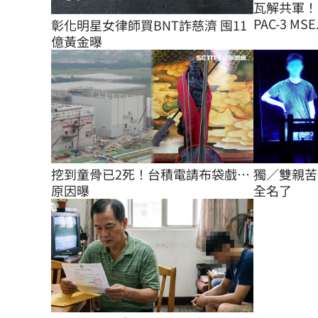
瓦解共軍！
PAC-3 MSE.
彰化明星女律師買BNT詐慈濟 囤11
億黃金曝
挖到童骨已2死！台積電請布袋戲…
獨／雙親苦
原因曝
全名了