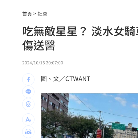
白海豚持續西行 暴風圈不排除接觸基
首頁
社會
AIRism不涼不是錯覺！店員看1數字揭
吃無敵星星？ 淡水女
鬼門開遇日全食！命理師：別恐慌記住8
傷送醫
新／注意！這家汽車零件股 1830召開
高市熊本勘災片「有鋼琴BGM」挨轟不
2024/10/15 20:07:00
爸氣吃雞！走進超商開吃巨厚雞排 8塊桶
圖、文／CTWANT
不只OpenAI！Meta旗下模型也駭入其
退出政壇求職…焦糖哥哥3輪面試沒錄取
剛分手李鍾碩 IU用前男友歌曲掀熱議
何志偉喊莫忘世上苦人多 韓國瑜脫口