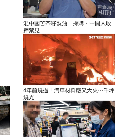
混中國苦茶籽製油　採購、中間人收
押禁見
4年前燒過！汽車材料廠又大火…千坪
燒光