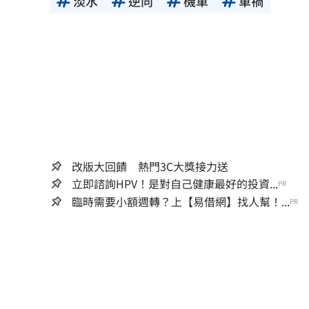
淡水
逆向
機車
車禍
改版大回饋 熱門3C大獎接力送
立即諮詢HPV！是對自己健康最好的投資...
PR
臨時需要小額週轉？上【易借網】找人幫！...
PR