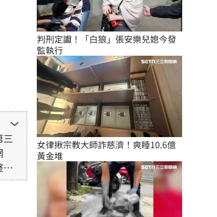
判刑定讞！「白狼」張安樂兒媳今發
監執行
第三
女律揪宗教大師詐慈濟！爽睡10.6億
網
黃金堆
整性
未取
由使