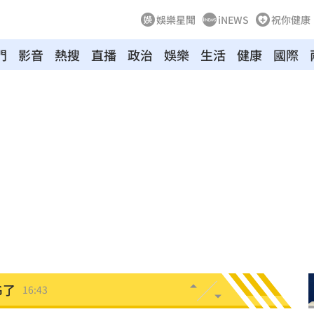
娛樂星聞
iNEWS
祝你健康
門
影音
熱搜
直播
政治
娛樂
生活
健康
國際
6:48
了
16:47
亡
16:47
曝
16:45
天亡
16:44
G了
16:43