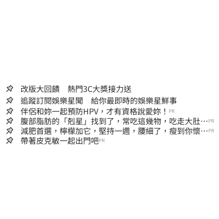
改版大回饋 熱門3C大獎接力送
追蹤訂閱娛樂星聞 給你最即時的娛樂星鮮事
伴侶和妳一起預防HPV，才有資格說愛妳！
PR
腹部脂肪的「剋星」找到了，常吃這幾物，吃走大肚
PR
囊，瘦出小蠻腰
減肥首選，檸檬加它，堅持一週，腰細了，瘦到你懷疑
PR
人生
帶著皮克敏一起出門吧
PR