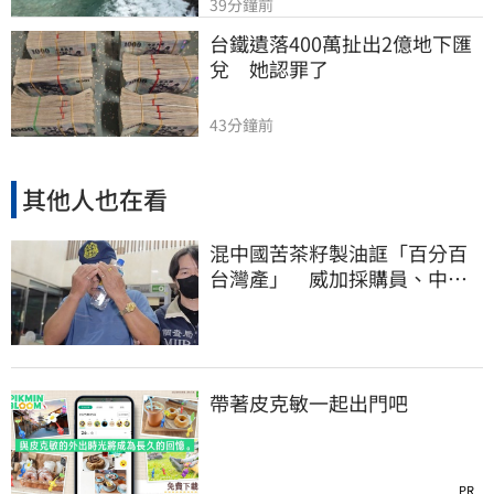
39分鐘前
台鐵遺落400萬扯出2億地下匯
兌　她認罪了
43分鐘前
其他人也在看
混中國苦茶籽製油誆「百分百
台灣產」 威加採購員、中間
人收押禁見
帶著皮克敏一起出門吧
PR