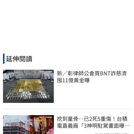
延伸閱讀
新／彰律師公會買BNT詐慈濟 
囤11億黃金曝
挖到童骨…已2死5重傷！台積
電嘉義廠「3神明駐駕畫面曝
光」