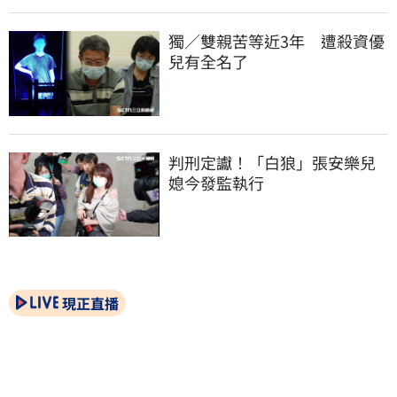
獨／雙親苦等近3年　遭殺資優
兒有全名了
判刑定讞！「白狼」張安樂兒
媳今發監執行
現正直播