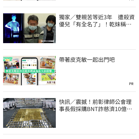
獨家／雙親苦等近3年 遭殺資
優兒「有全名了」！乾妹稱賠
償恐毀她未來
帶著皮克敏一起出門吧
PR
快訊／震撼！前彰律師公會理
事長假採購BNT詐慈濟10億、
洗錢囤232kg黃金