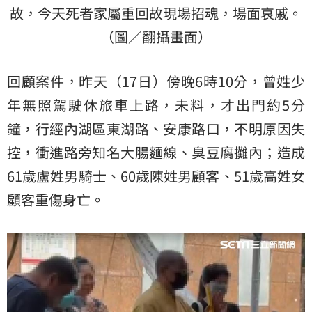
故，今天死者家屬重回故現場招魂，場面哀戚。
（圖／翻攝畫面）
回顧案件，昨天（17日）傍晚6時10分，曾姓少
年無照駕駛休旅車上路，未料，才出門約5分
鐘，行經內湖區東湖路、安康路口，不明原因失
控，衝進路旁知名大腸麵線、臭豆腐攤內；造成
61歲盧姓男騎士、60歲陳姓男顧客、51歲高姓女
顧客重傷身亡。