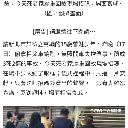
故
，今天死者
家屬
重回故現場招魂，場面哀戚。
（圖／翻攝畫面）
[廣告] 請繼續往下閱讀…
讀
新北
市某私立高職的15歲曾姓少年，昨晚（17
日）偷拿祖父車鑰匙，無照開車失控肇事，釀成
3死2傷的事故。今天死者家屬重回故現場招魂，
在場不少人紅了眼眶；儀式過程中，周遭一片安
靜，只有法師招魂鈴發出的聲響，一旁有人難忍
哀痛，哭到顫抖，場面相當哀戚。