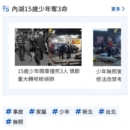
內湖15歲少年奪3命
更多
15歲少年開車撞死3人 情節
少年無照駕車釀
重大轉地檢偵辦
修法改禁考期
事故
家屬
少年
新北
台北
無照