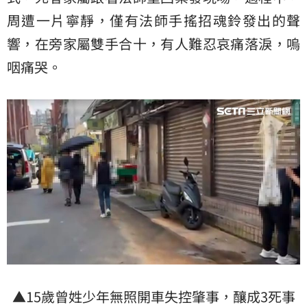
周遭一片寧靜，僅有法師手搖招魂鈴發出的聲
響，在旁家屬雙手合十，有人難忍哀痛落淚，嗚
咽痛哭。
▲15歲曾姓少年無照開車失控肇事，釀成3死事