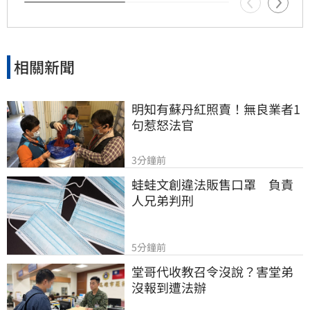
相關新聞
明知有蘇丹紅照賣！無良業者1
句惹怒法官
3分鐘前
蛙蛙文創違法販售口罩　負責
人兄弟判刑
5分鐘前
堂哥代收教召令沒說？害堂弟
沒報到遭法辦