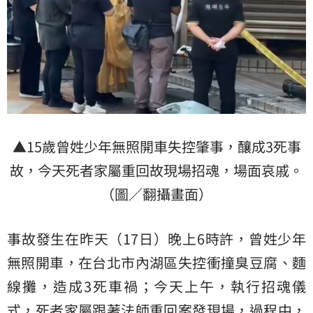
▲15歲曾姓少年無照開車失控肇事，釀成3死事
故，今天死者家屬重回故現場招魂，場面哀戚。
（圖／翻攝畫面）
事故發生在昨天（17日）晚上6時許，曾姓少年
無照開車，在台北市內湖區失控衝撞臭豆腐、麵
線攤，造成3死車禍；今天上午，執行招魂儀
式，死者家屬跟著法師重回案發現場，過程中，