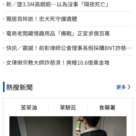
新／墜3.5M高鋼筋…以為沒事「隔夜死亡」
獨居翁猝逝！忠犬死守護遺體
電商老闆藏情趣用品「備戰」正宮求償百萬
快訊／震撼！前彰律師公會理事長假採購BNT詐慈濟
10億、洗錢囤232kg黃金
女律揪宗教大師詐慈濟！爽睡10.6億黃金堆
熱搜新聞
更多
苦茶油
苯駢芘
食藥署