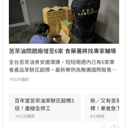
苦茶油問題廠增至6家 食藥署將找專家輔導
全台苦茶油食安連環爆，短短兩週內已有6家業
者產品苯駢芘超標。最新案例為聯廣國際販售的
「百年堂冷壓黃金苦茶油」，經檢出苯駢芘
-455分鐘前
6.3μg/kg不符規定，產品由嘉義鑫隆發公司代
工，目前相關產品已預防性下架並停工。食藥署
說明，問題油品多為小型、前店後廠模式生產，
百年堂苦茶油苯駢芘超標3
新／又有苦茶油
茶籽來源與製程溫度差異大。為提升食安品質，
倍！產線全停工
標！業者急下架
食藥署將啟動輔導計畫。（記者：簡浩正）
-432分鐘前
9小時前