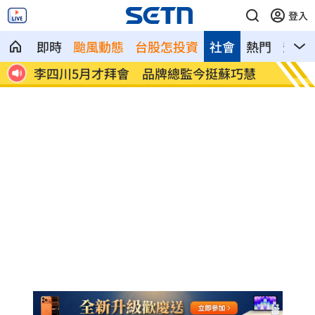
登入
即時
颱風動態
台股怎投資
社會
熱門
影音
如她
李四川5月才拜會 品牌總監今挺蘇巧慧
是否不
了