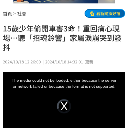
首頁
社會
看新聞換好禮
15歲少年偷開車害3命！重回痛心現
場…聽「招魂鈴響」家屬淚崩哭到發
抖
2024/10/18 12:26:00
2024/10/18 14:32:01
更新
This
is
a
The media could not be loaded, either because the server
modal
window.
or network failed or because the format is not supported.
Video
Player
is
loading.