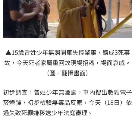
▲15歲曾姓少年無照開車失控肇事，釀成3死事
故，今天死者家屬重回故現場招魂，場面哀戚。
（圖／翻攝畫面）
初步調查，曾姓少年無酒駕，車內搜出數顆電子
菸煙彈，初步檢驗無毒品反應，今天（18日）依
過失致死罪嫌移送少年法庭審理。