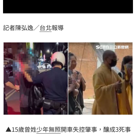
記者陳弘逸／
台北
報導
▲15歲曾姓
少年
無照
開車失控肇事，釀成3死
事