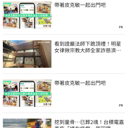
帶著皮克敏一起出門吧
PR
看到證嚴法師下跪頂禮！明星
女律揪宗教大師全家詐慈濟…
全家爽睡黃金堆
帶著皮克敏一起出門吧
PR
挖到童骨…已葬2魂！台積電嘉