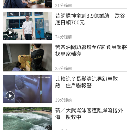
21分鐘前
昔網購神童創3.9億業績！跌谷
底日領700元
24分鐘前
苦茶油問題廠增至6家 食藥署將
找專家輔導
25分鐘前
比較涼？長髮清涼男趴車散
熱　住戶嚇報警
39分鐘前
新／大武崙泳客遭離岸流捲外
海　搜救中