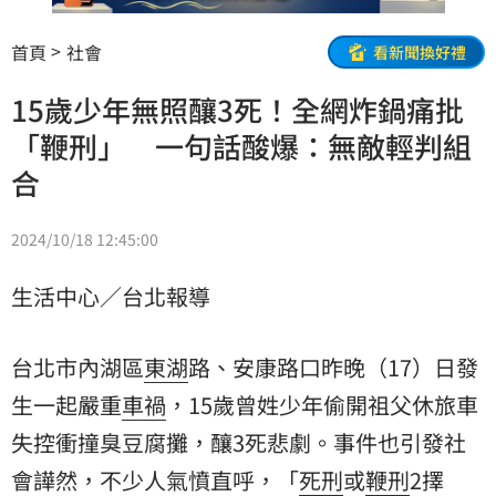
首頁
社會
看新聞換好禮
15歲少年無照釀3死！全網炸鍋痛批
「鞭刑」 一句話酸爆：無敵輕判組
合
2024/10/18 12:45:00
生活中心／台北報導
台北市內湖區
東湖
路、安康路口昨晚（17）日發
生一起嚴重
車禍
，15歲曾姓少年偷開祖父休旅車
失控衝撞臭豆腐攤，釀3死悲劇。事件也引發社
會譁然，不少人氣憤直呼，「
死刑
或
鞭刑
2擇