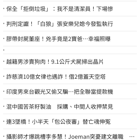
保全「拒倒垃圾」：我不是清潔員！下場慘
判刑定讞！「白狼」張安樂兒媳今發監執行
膠帶封屍董座！兇手竟是2寶爸…幸福照曝
越籍男涉賣狗肉！9.1公斤犬屍掃出晶片
詐慈濟10億女律也遇詐！借2億蓋天空塔
印度男來台觀光又偷又騙…把全聯當提款機
混中國苦茶籽製油 採購、中間人收押禁見
連3墜橋！小半天「包公夜審」替亡魂伸冤
攝影師才爆跳槽李多慧！Joeman突憂建文離職 發