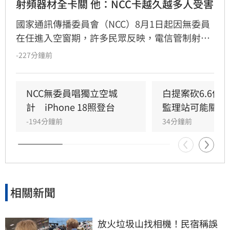
射頻器材全卡關 他：NCC卡越久越多人受害
國家通訊傳播委員會（NCC）8月1日起因無委員
在任進入空窗期，許多民眾反映，電信管制射頻
器材因無法獲得許可，全部卡在海關。民進黨立
-227分鐘前
委林俊憲今（6）日指出，目前短短一週已有82
件進口核准證、4件核准函無法核發，有一家上
市公司每天都得支付龐大倉儲費用，因此向他陳
NCC無委員唱獨立空城
白提案砍6.6億
情詢問，到底何時才能通過人事案，讓林俊憲忍
計　iPhone 18照登台
監理站可能關門
不住感嘆，「人事案可以有不同立場，但不該讓
-194分鐘前
34分鐘前
企業和民眾替政治僵局買單」。
相關新聞
放火垃圾山找相機！民宿稱誤