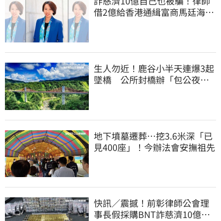
詐慈濟10億自己也被騙！律師
借2億給香港通緝富商馬廷海建
台北天空塔
生人勿近！鹿谷小半天連爆3起
墜橋 公所封橋辦「包公夜
審」替亡魂伸冤
地下墳墓遷葬…挖3.6米深「已
見400座」！今辦法會安撫祖先
快訊／震撼！前彰律師公會理
事長假採購BNT詐慈濟10億、