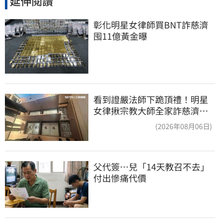
延伸閱讀
彰化明星女律師買BNT詐慈濟 
囤11億黃金曝
看到證嚴法師下跪頂禮！明星
女律揪宗教大師全家詐慈濟…
全家爽睡黃金堆
(2026年08月06日)
父代簽…兒「14天教召不去」
付出慘痛代價