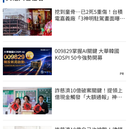
挖到童骨…已2死5重傷！台積
電嘉義廠「3神明駐駕畫面曝
光」
009829掌握AI關鍵 大華韓國
KOSPI 50今強勢開募
PR
詐慈濟10億破案關鍵！提領上
億現金觸發「大額通報」神鬼
律師遭擊落內幕