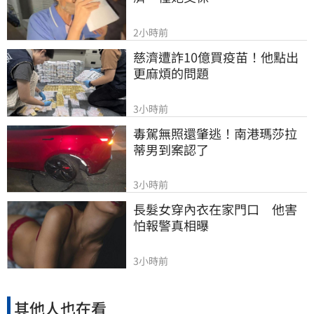
2小時前
慈濟遭詐10億買疫苗！他點出
更麻煩的問題
3小時前
毒駕無照還肇逃！南港瑪莎拉
蒂男到案認了
3小時前
長髮女穿內衣在家門口　他害
怕報警真相曝
3小時前
其他人也在看