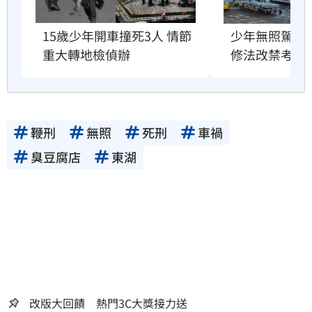
15歲少年開車撞死3人 情節
少年無照駕車釀
重大轉地檢偵辦
修法改禁考期
鞭刑
無照
死刑
車禍
臭豆腐店
東湖
改版大回饋 熱門3C大獎接力送