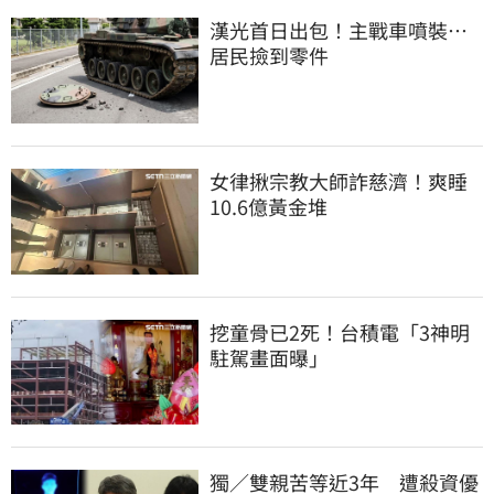
漢光首日出包！主戰車噴裝…
居民撿到零件
女律揪宗教大師詐慈濟！爽睡
10.6億黃金堆
挖童骨已2死！台積電「3神明
駐駕畫面曝」
獨／雙親苦等近3年　遭殺資優