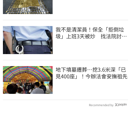
洗錢囤232kg黃金
我不是清潔員！保全「拒倒垃
圾」上班3天被炒 找法院討公
道結果出爐
地下墳墓遷葬…挖3.6米深「已
見400座」！今辦法會安撫祖先
Recommended by