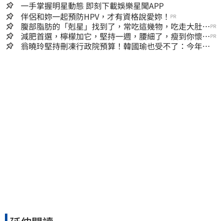
一手掌握明星動態 即刻下載娛樂星聞APP
伴侶和妳一起預防HPV，才有資格說愛妳！
PR
腹部脂肪的「剋星」找到了，常吃這幾物，吃走大肚
PR
囊，瘦出小蠻腰
減肥首選，檸檬加它，堅持一週，腰細了，瘦到你懷疑
PR
人生
翁曉玲堅持刪凍行政院預算！韓國瑜也受不了：今年剩4
個月你思考一下