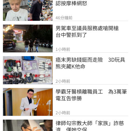
認按摩棒網怒
46分鐘前
男駕車至議員服務處嗆開槍　
台中警抓到了
1小時前
癌末男缺錢鋌而走險　3D玩具
熊夾藏K他命
2小時前
學霸牙醫槓離職員工　為3萬筆
電互告慘勝
2小時前
律師勾宗教大師「家族」詐慈
濟　僅她交保