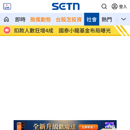
登入
即時
颱風動態
台股怎投資
社會
熱門
影音
12
扣款人數狂增4成 國泰小龍基金布局曝光
車是我
費