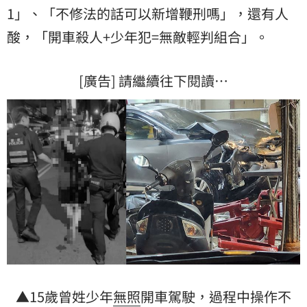
1」、「不修法的話可以新增鞭刑嗎」，還有人
酸，「開車殺人+少年犯=無敵輕判組合」。
[廣告] 請繼續往下閱讀…
▲15歲曾姓少年
無照
開車駕駛，過程中操作不