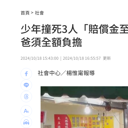
鄭明典：「1現象」會影響颱風路徑、強
首頁
社會
真相只有一個！劍湖山柯南主題房華麗
少年撞死3人「賠償金
咳一下就漏尿？醫揭女性尿失禁「4徵兆
爸須全額負擔
苦茶油波及 永豐餘揭受騙內幕：仍挺
帥哥露胸肌！哄送玉鐲…女子墜愛河結
2024/10/18 15:43:00
2024/10/18 16:55:57
更新
藍白大刪預算 蔡其昌：癱瘓國家有意
社會中心／楊惟甯報導
台中市公告AI生成配中國國徽？市府道
88歲翁罰單不繳欠稅7萬 祖產險遭法拍
「央行總裁惱羞成怒」真相曝 阮慕驊
傅子純離世2個月 妻淚曝他「最後遺願