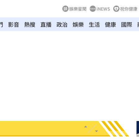
娛樂星聞
iNEWS
祝你健康
門
影音
熱搜
直播
政治
娛樂
生活
健康
國際
入獄
11:51
瘋傳
11:51
11:48
看
11:48
曝
11:44