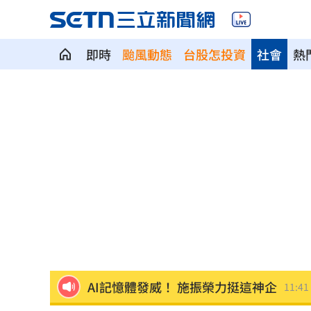
即時
颱風動態
台股怎投資
社會
熱
酒駕4次全罰錢了事！男第5度酒駕直接
48歲男星直播突亮刀自殘 滿身血畫面
國巨、華新科同步走弱 它逆勢狂飆5%
防空演習「手機變慢30分鐘」影響一次
白海豚強風恐吹翻卡車！日氣象廳路徑
AI記憶體發威！ 施振榮力挺這神企
11:41