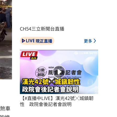
CH54三立新聞台直播
現正直播
更多
【#直播中LIVE】漢光42號╳城鎮韌
性　政院會後記者會說明
清煞車