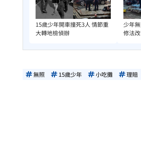
15歲少年開車撞死3人 情節重
少年無
大轉地檢偵辦
修法改
無照
15歲少年
小吃攤
理賠