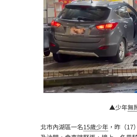
苗栗離奇命案！26歲男消失16天…死在
漢光42／跨區增援！契努克、黑鷹兵力
稱中聯未參與下架會議挨批 衛福部:無欺
記憶體族群狂歡 它告終連4亮紅燈漲停
台灣彩券開獎直播中
20:31
LIVE三立+24小時直播
15:27
三立iNEWS新聞台線上直播
18:00
市場到酒場料理！可果美蕃茄醬創無限
▲少年
無
父親節送會拉筋的按摩椅 爸爸「筋歡喜
北市內湖區一名
15歲少年
，昨（1
油品食安事件引關注 挑選保健食品要注