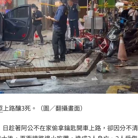
田裡
11:23
投送
11:22
瞞
11:21
11:21
可能
12:00
照
上路釀3死。（圖／翻攝畫面）
」
18:00
7）日趁著阿公不在家偷拿鑰匙開車上路，卻因分不
意
13:00