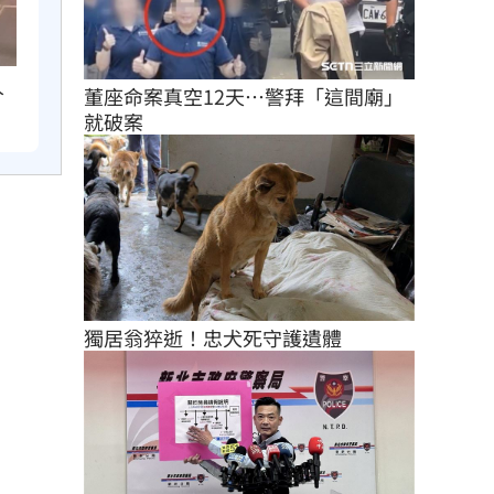
人
董座命案真空12天…警拜「這間廟」
就破案
獨居翁猝逝！忠犬死守護遺體