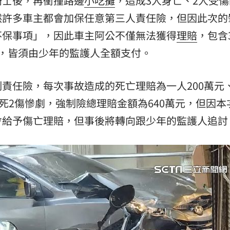
騎士後，再衝撞路邊
小吃攤
，造成3人身亡、2人受
然許多車主都會加保任意第三人責任險，但因此次的
11:00
不保事項」，因此車主阿公不僅無法獲得
理賠
，包含
:00
，皆須由少年的監護人全額支付。
責任險，每次事故造成的死亡理賠為一人200萬元
死2傷慘劇，強制險總理賠金額為640萬元，但因本
會給予傷亡理賠，但事後將轉向跟少年的監護人追討