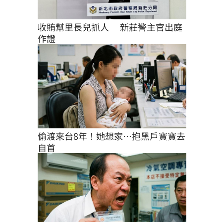
收賄幫里長兒抓人 　新莊警主官出庭
作證
偷渡來台8年！她想家…抱黑戶寶寶去
自首