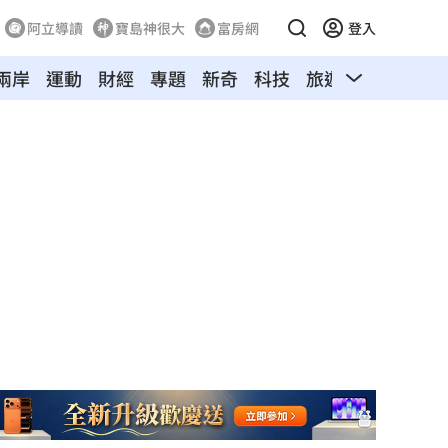
阿立導讀
寶島神很大
富房網
登入
兩岸
運動
財經
專題
新奇
科技
旅遊
汽車
寵物