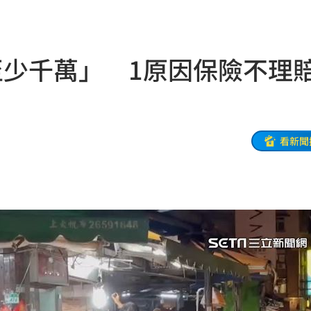
度
11:40
登場
11:38
至少千萬」 1原因保險不理
」
11:38
在地
11:36
局曝
11:34
看新聞
義？
11:33
歉了
11:32
11:32
怒轟
11:26
」
11:26