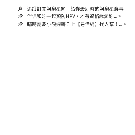
追蹤訂閱娛樂星聞 給你最即時的娛樂星鮮事
伴侶和妳一起預防HPV，才有資格說愛妳...
PR
臨時需要小額週轉？上【易借網】找人幫！...
PR