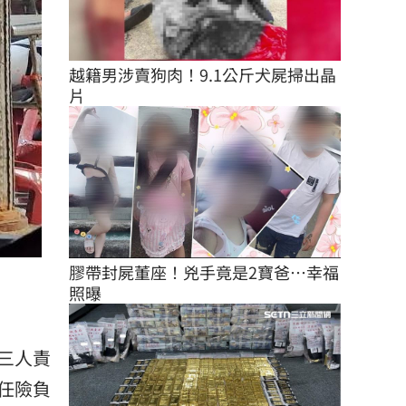
越籍男涉賣狗肉！9.1公斤犬屍掃出晶
片
膠帶封屍董座！兇手竟是2寶爸…幸福
照曝
三人責
任險負