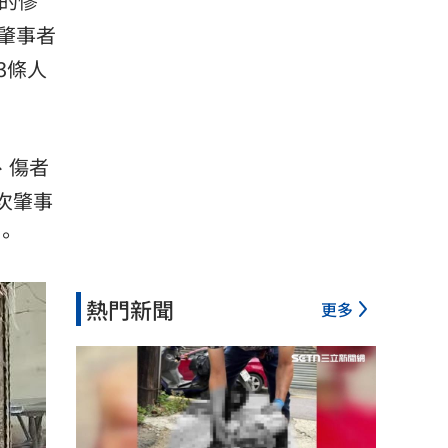
傷的慘
肇事者
3條人
、傷者
次肇事
。
熱門新聞
更多