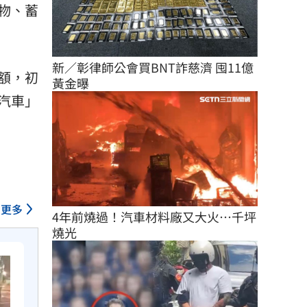
物、蓄
新／彰律師公會買BNT詐慈濟 囤11億
額，初
黃金曝
汽車」
更多
4年前燒過！汽車材料廠又大火…千坪
燒光