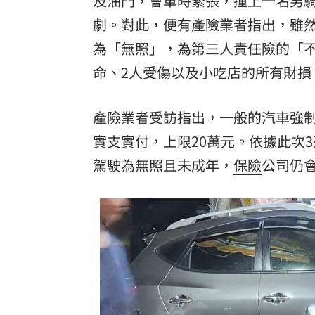
及油門，會車時緊張，撞上一名男
劇。對此，便有
產險
業者指出，雖
酷澎「爸氣父親節」國際官方品牌齊聚
為「無照」，為第三人責任險的「
罕病博士彭士齊 輪椅上的生命覺醒！
11
命、2人受傷以及小吃店的所有財損
產險業者受訪指出，一般的汽車強制
實支實付，上限20萬元。依據此次3
駕駛為無照且未成年，
保險
公司仍