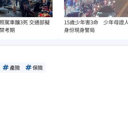
15歲少年害3命　少年母證
照駕車釀3死 交通部擬
身份現身警局
禁考期
產險
保險