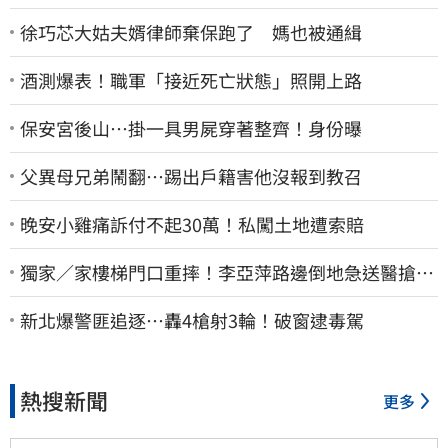
徐巧芯大姑夫婿律師棄保跑了 媽也被通緝
酒測爆表！職軍「接近死亡狀態」照開上路
保安宮後山…掛一具男屍穿著整齊！身份曝
父異母兄弟鬧翻…踢出戶籍害他沒報到教召
晚安小雞痛訴付不起30萬！私闖土地遭索賠
獨家／家樓梯門口重摔！李亞萍路邊倒地急送醫搶
命 「最新傷況」曝
新北爆警匪追逐…轟4槍射3輪！破窗逮毒駕
熱搜新聞
更多