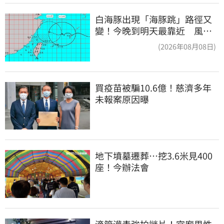
白海豚出現「海豚跳」路徑又
變！今晚到明天最靠近 風雨
搖滾區曝光
(2026年08月08日)
買疫苗被騙10.6億！慈濟多年
未報案原因曝
地下墳墓遷葬…挖3.6米見400
座！今辦法會