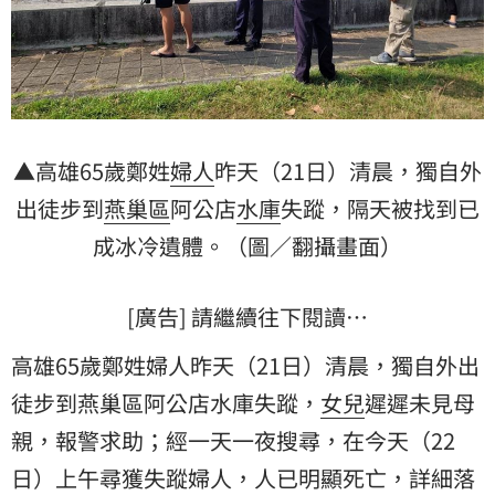
▲高雄65歲鄭姓
婦人
昨天（21日）清晨，獨自外
出徒步到
燕巢區
阿公店
水庫
失蹤，隔天被找到已
成冰冷遺體。（圖／翻攝畫面）
[廣告] 請繼續往下閱讀…
高雄65歲鄭姓婦人昨天（21日）清晨，獨自外出
徒步到燕巢區阿公店水庫失蹤，
女兒
遲遲未見母
親，報警求助；經一天一夜搜尋，在今天（22
日）上午尋獲失蹤婦人，人已明顯死亡，詳細落