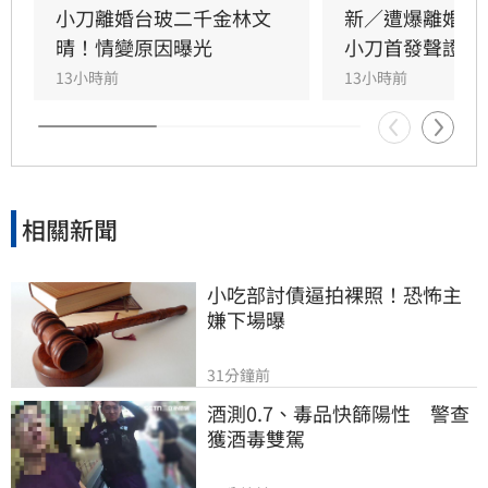
同陪伴、守護一對子女成長，同時希望外界尊重
小刀離婚台玻二千金林文
新／遭爆離婚台
雙方決定，之後不再對離婚一事做任何回應。
晴！情變原因曝光
小刀首發聲證實
13小時前
13小時前
相關新聞
小吃部討債逼拍裸照！恐怖主
嫌下場曝
31分鐘前
酒測0.7、毒品快篩陽性　警查
獲酒毒雙駕