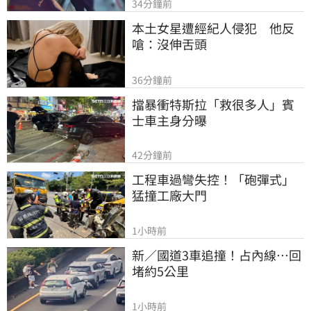
34分鐘前
本土女星遭經紀人侵犯　他反
嗆：沒伸舌頭
36分鐘前
擋暴衝特斯拉「救很多人」賓
士車主身分曝
42分鐘前
工程車過彎失控！「砲彈式」
猛撞工廠大門
1小時前
新／國道3車追撞！占內線…回
堵約5公里
1小時前