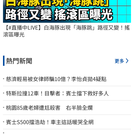
【#直播中LIVE】白海豚出現「海豚跳」路徑又變！搖
滾區曝光
熱門新聞
更多
慈濟輕易被女律師騙10億？李怡貞拋4疑點
特斯拉撞12車！目擊者：賓士擋下救好多人
桃園85歲老婦遭尪殺害 右半臉全爛
賓士S500擋浩劫！車主這話暖哭全網