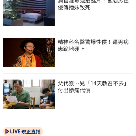
滴管灌毒強拍謎片！宮廟男性
侵傳播妹致死
精神科名醫驚爆性侵！逼男病
患跪地硬上
父代簽…兒「14天教召不去」
付出慘痛代價
現正直播