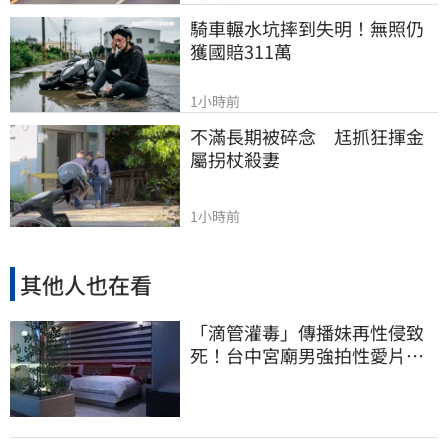
騎車輾水坑摔到失明！無照仍
獲國賠311萬
1小時前
不滿長期被碎念　尪抓狂揮金
屬拐杖殺妻
1小時前
其他人也在看
「滴管灌毒」傳播妹再性侵致
死！台中宮廟男強拍性愛片
惡行曝光