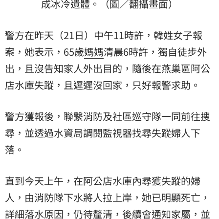
成冰冷遺體。（圖／翻攝畫面）
警方在昨天（21日）中午11時許，韓姓女子報
案，她表示，65歲
媽媽
清晨6時許，獨自徒步外
出，且沒告知家人外出目的，隨後在燕巢區阿公
店水庫失蹤，且遲遲沒回家，只好報警求助。
警方獲報後，聯繫消防及社區巡守隊一同前往搜
尋，並透過水資局調閱監視器找尋失蹤婦人下
落。
直到今天上午，在阿公店水庫內尋獲失蹤的婦
人，由消防隊下水將人拉上岸，她已明顯死亡，
詳細落水原因，仍待釐清，後續會通知家屬，並