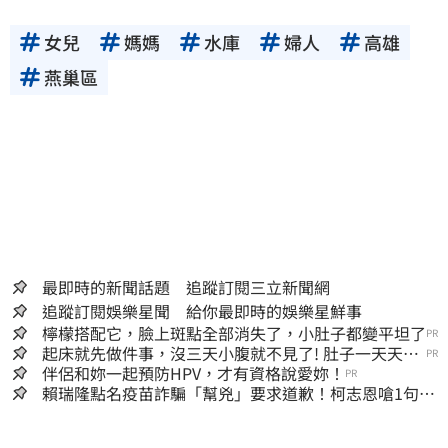
女兒
媽媽
水庫
婦人
高雄
燕巢區
最即時的新聞話題 追蹤訂閱三立新聞網
追蹤訂閱娛樂星聞 給你最即時的娛樂星鮮事
檸檬搭配它，臉上斑點全部消失了，小肚子都變平坦了
PR
起床就先做件事，沒三天小腹就不見了! 肚子一天天變
PR
小！
伴侶和妳一起預防HPV，才有資格說愛妳！
PR
賴瑞隆點名疫苗詐騙「幫兇」要求道歉！柯志恩嗆1句被
網罵爆