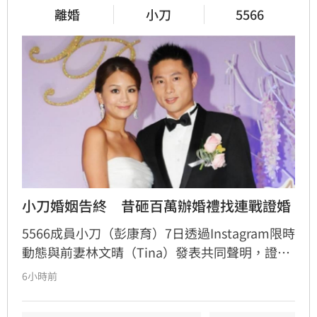
離婚
小刀
5566
小刀婚姻告終　昔砸百萬辦婚禮找連戰證婚
5566成員小刀（彭康育）7日透過Instagram限時
動態與前妻林文晴（Tina）發表共同聲明，證實
兩人已結束14年婚姻。聲明中表示，兩人其實已
6小時前
分開一段時間，但至今仍是「充滿愛的一家
人」，彼此給予最深的祝福與支持，未來也將共