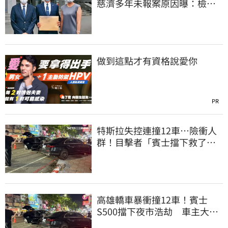
慈濟多年未報案原因曝：檢警
上門才知被騙
做到這點才有資格說愛你
PR
特斯拉失控連撞12車…險衝人
群！目擊者「賓士擋下救了好
多人」車主發聲
高雄轎車暴衝撞12車！賓士
S500擋下夜市浩劫 車主大
度：車再買就有