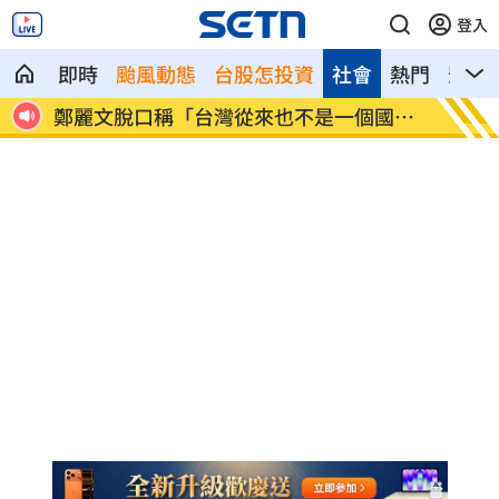
登入
即時
颱風動態
台股怎投資
社會
熱門
影音
近況
鄭麗文脫口稱「台灣從來也不是一個國
身價千
家」
做